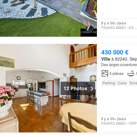
Il y a 30+ jours
FIGARO IMMO - EXPERTI
430 000 €
Villa
à 82240, Sept
Des larges ouverture
5
pièces
Parking
Cave
Terr
12 Photos
Il y a 30+ jours