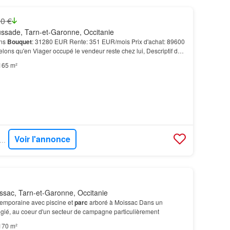
0 €
ssade, Tarn-et-Garonne, Occitanie
ans
Bouquet
: 31280 EUR Rente: 351 EUR/mois Prix d'achat: 89600
ons qu'en Viager occupé le vendeur reste chez lui, Descriptif du
arc
Naturel Régional des Causses du Que…
165 m²
Voir l'annonce
GARO IMMO - RENEE COSTES
sac, Tarn-et-Garonne, Occitanie
emporaine avec piscine et
parc
arboré à Moissac Dans un
égié, au coeur d'un secteur de campagne particulièrement
170 m²