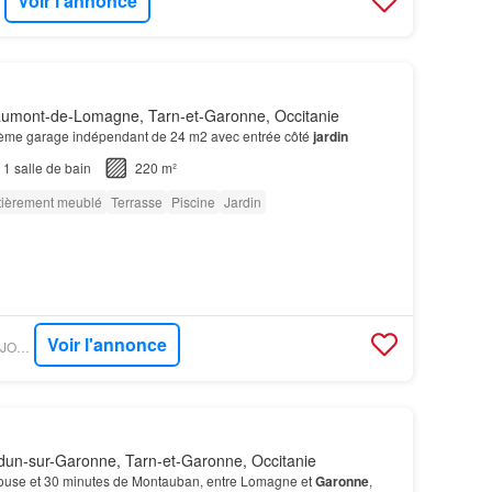
Voir l'annonce
umont-de-Lomagne, Tarn-et-Garonne, Occitanie
ième garage indépendant de 24 m2 avec entrée côté
jardin
1
salle de bain
220 m²
tièrement meublé
Terrasse
Piscine
Jardin
Voir l'annonce
FIGARO IMMO - DONJON IMMOBILIER
dun-sur-Garonne, Tarn-et-Garonne, Occitanie
ouse et 30 minutes de Montauban, entre Lomagne et
Garonne
,