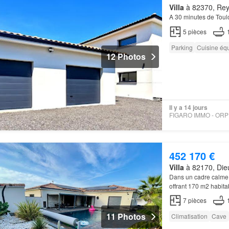
Villa
à 82370, Reyn
A 30 minutes de Toul
5
pièces
Parking
Cuisine éq
12 Photos
Il y a 14 jours
452 170 €
Villa
à 82170, Dieu
Dans un cadre calme
offrant 170 m2 habit
7
pièces
11 Photos
Climatisation
Cave