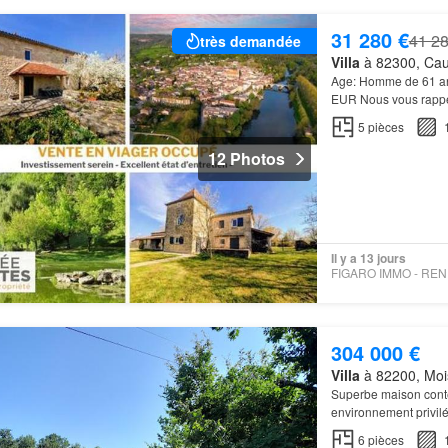
31 280 €
41 28
très demandée
Villa
à 82300, Cau
Age: Homme de 61 
EUR Nous vous rappel
bien: Aux portes du
P
5
pièces
12 Photos
Il y a 13 jours
FI
304 000 €
Villa
à 82200, Mois
Superbe maison cont
environnement privil
6
pièces