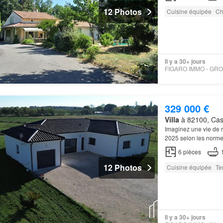
12 Photos
Cuisine équipée
Ch
Il y a 30+ jours
329 000 €
Villa
à 82100, Cast
Imaginez une vie de 
2025 selon les norme
6
pièces
12 Photos
Cuisine équipée
Te
Il y a 30+ jours