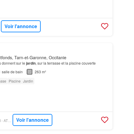
Voir l'annonce
MO
fonds, Tarn-et-Garonne, Occitanie
s donnent sur le
jardin
, sur la terrasse et la piscine couverte
1
salle de bain
263 m²
asse
Piscine
Jardin
Voir l'annonce
FIGARO IMMO - ORPI - ATOUT CAUSSADE