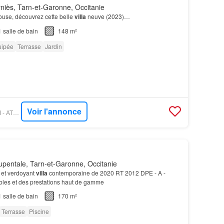
iès, Tarn-et-Garonne, Occitanie
ouse, découvrez cette belle
villa
neuve (2023)…
1
salle de bain
148 m²
uipée
Terrasse
Jardin
Voir l'annonce
FIGARO IMMO - ORPI - ATOUT GRISOLLES
pentale, Tarn-et-Garonne, Occitanie
 et verdoyant
villa
contemporaine de 2020 RT 2012 DPE - A -
ables et des prestations haut de gamme
1
salle de bain
170 m²
Terrasse
Piscine