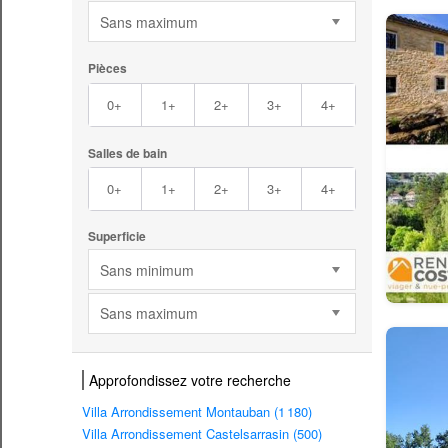
Sans maximum
Pièces
0+
1+
2+
3+
4+
Salles de bain
0+
1+
2+
3+
4+
Superficie
Sans minimum
Sans maximum
Approfondissez votre recherche
Villa Arrondissement Montauban (1 180)
Villa Arrondissement Castelsarrasin (500)