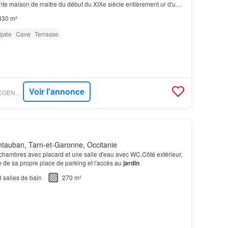
te maison de maître du début du XIXe siècle entièrement ur d'un
de 6 000 m²…
430 m²
ipée
Cave
Terrasse
Voir l'annonce
FIGARO IMMO - JF LEGENDRE IMMOBILIER
tauban, Tarn-et-Garonne, Occitanie
 chambres avec placard et une salle d'eau avec WC.Côté extérieur,
 de sa propre place de parking et l'accès au
jardin
3
salles de bain
270 m²