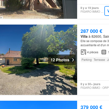
Il y a 19 jours
FIGARO IMMO - SAFTI
287 000 €
Villa
à 82600, Sain
Elle se compose de 3
accueillante et d'un 
4
pièces
12 Photos
Parking
Terrasse
J
Il y a 30+ jours
379 000 €