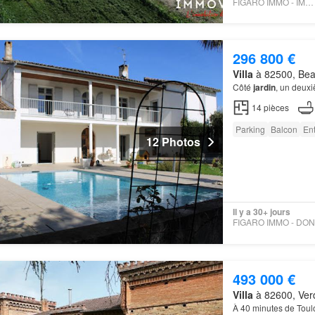
FIGARO IMMO - IMMOVANCE
296 800 €
Villa
à 82500, Bea
Côté
jardin
, un deux
14
pièces
Parking
Balcon
En
12 Photos
Il y a 30+ jours
493 000 €
Villa
à 82600, Ver
À 40 minutes de Toul