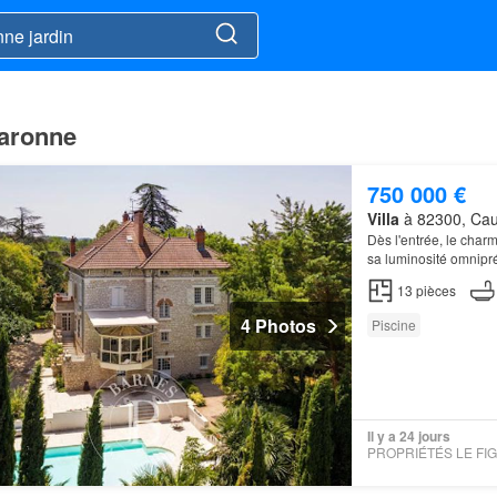
Garonne
750 000 €
Villa
à 82300, Cau
Dès l'entrée, le cha
sa luminosité omnipr
anciens, les cheminée
13
pièces
4 Photos
Piscine
Il y a 24 jours