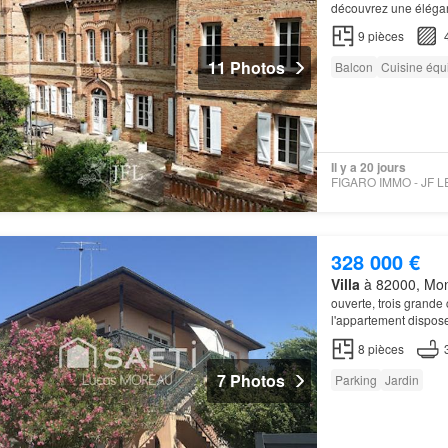
découvrez une élégan
parc
arboré de plus 
9
pièces
11 Photos
Balcon
Cuisine équ
Il y a 20 jours
328 000 €
Villa
à 82000, Mon
ouverte, trois grande
l'appartement dispose
8
pièces
7 Photos
Parking
Jardin