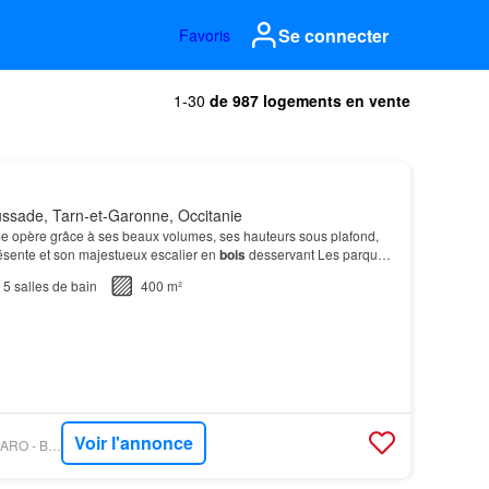
Se connecter
Favoris
1-30
de 987 logements en vente
ssade, Tarn-et-Garonne, Occitanie
rme opère grâce à ses beaux volumes, ses hauteurs sous plafond,
ésente et son majestueux escalier en
bois
desservant Les parquets
s et les larges ouvertures partici…
5
salles de bain
400 m²
Voir l'annonce
PROPRIÉTÉS LE FIGARO - BARNES TOULOUSE