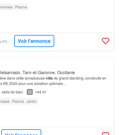
eminée
Piscine
Voir l'annonce
FIGARO IMMO - GROUPEMENT IMMOBILIER
elsarrasin, Tarn-et-Garonne, Occitanie
rêve dans cette somptueuse
villa
de grand standing, construite en
s RE 2020 pour une isolation optimale…
1
salle de bain
144 m²
rrasse
Piscine
Jardin