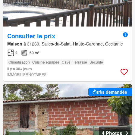
Consulter le prix
Maison
à 31260, Salies-du-Salat, Haute-Garonne, Occitanie
2
60 m²
Climatisation
Cuisine équipée
Cave
Terrasse
Sécurité
Il y a 30+ jours
IMMOBILIERNOTAIRES
très demandée
4 Photos