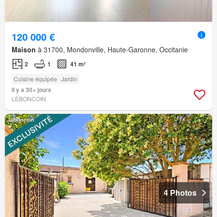
120 000 €
Maison
à 31700, Mondonville, Haute-Garonne, Occitanie
2
1
41 m²
Cuisine équipée
Jardin
Il y a 30+ jours
LEBONCOIN
4 Photos