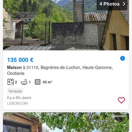
4 Photos
135 000 €
Maison
à 31110, Bagnères-de-Luchon, Haute-Garonne,
Occitanie
2
1
45 m²
Terrasse
Il y a 30+ jours
LEBONCOIN