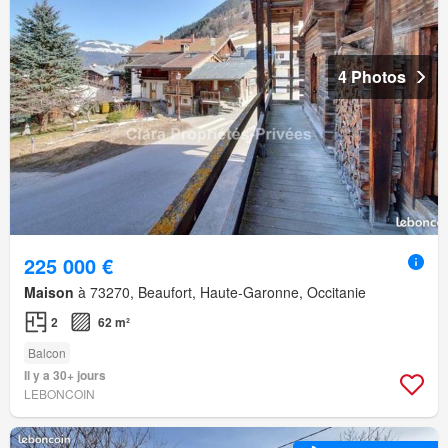
4 Photos
225 000 €
Maison
à 73270, Beaufort, Haute-Garonne, Occitanie
2
62 m²
Balcon
Il y a 30+ jours
LEBONCOIN