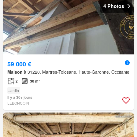
4 Photos
59 000 €
Maison
à 31220, Martres-Tolosane, Haute-Garonne, Occitanie
2
30 m²
Jardin
Il y a 30+ jours
LEBONCOIN