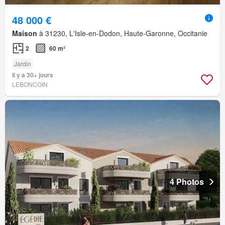
48 000 €
Maison
à 31230, L'Isle-en-Dodon, Haute-Garonne, Occitanie
2
60 m²
Jardin
Il y a 30+ jours
LEBONCOIN
4 Photos