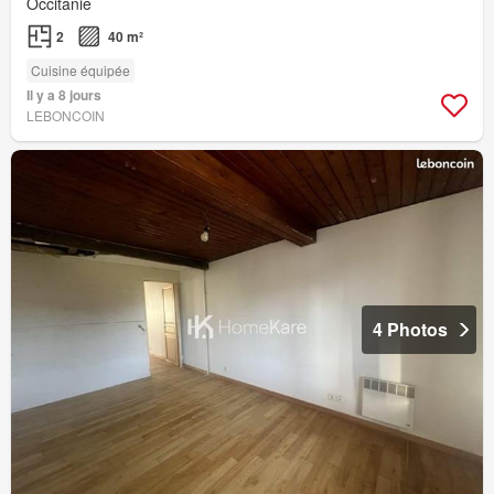
Occitanie
2
40 m²
Cuisine équipée
Il y a 8 jours
LEBONCOIN
4 Photos