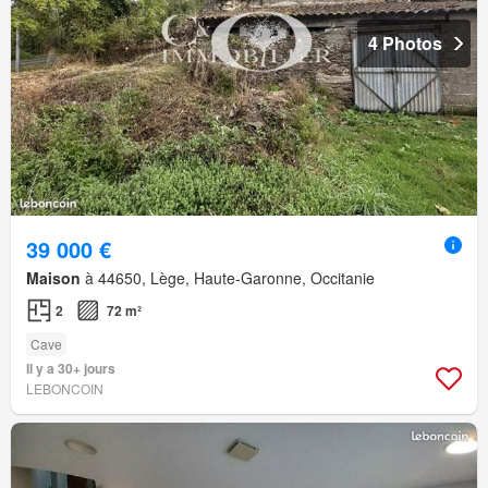
4 Photos
39 000 €
Maison
à 44650, Lège, Haute-Garonne, Occitanie
2
72 m²
Cave
Il y a 30+ jours
LEBONCOIN