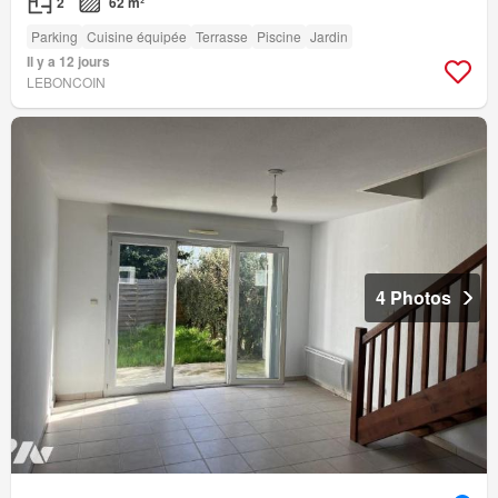
2
62 m²
Parking
Cuisine équipée
Terrasse
Piscine
Jardin
Il y a 12 jours
LEBONCOIN
4 Photos