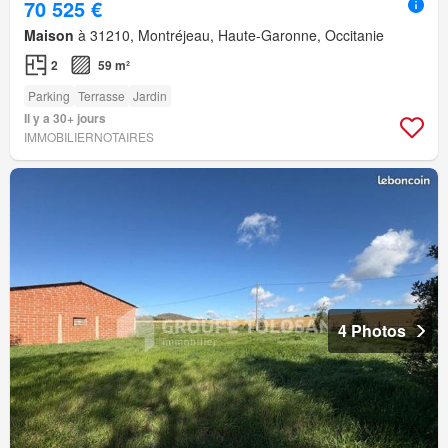
70 525 €
Maison
à 31210, Montréjeau, Haute-Garonne, Occitanie
2
59 m²
Parking
Terrasse
Jardin
Il y a 30+ jours
IMMOBILIERNOTAIRES
4 Photos