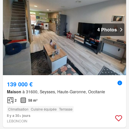
4 Photos
139 000 €
Maison
à 31600, Seysses, Haute-Garonne, Occitanie
2
58 m²
Climatisation
Cuisine équipée
Terrasse
Il y a 30+ jours
LEBONCOIN