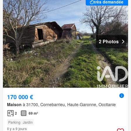
très demandée
2 Photos
170 000 €
Maison
à 31700, Cornebarrieu, Haute-Garonne, Occitanie
2
69 m²
Parking
Jardin
Il y a 9 jours