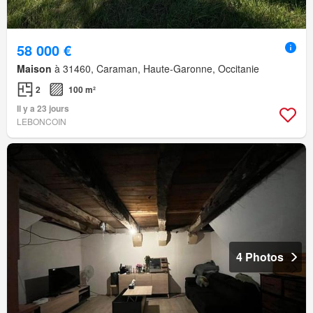
58 000 €
Maison
à 31460, Caraman, Haute-Garonne, Occitanie
2
100 m²
Il y a 23 jours
LEBONCOIN
4 Photos