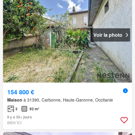
Voir la photo
154 800 €
Maison
à 31390, Carbonne, Haute-Garonne, Occitanie
3
93 m²
Il y a 30+ jours
BIEN´ICI