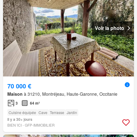
Voir la photo
70 000 €
Maison
à 31210, Montréjeau, Haute-Garonne, Occitanie
3
64 m²
Cuisine équipée
Cave
Terrasse
Jardin
Il y a 30+ jours
BIEN´ICI - GFP-IMMOBILIER