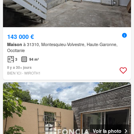
143 000 €
Maison
à 31310, Montesquieu-Volvestre, Haute-Garonne,
Occitanie
3
94 m²
Il y a 30+ jours
BIEN´ICI - WIROTH1
Voir la photo