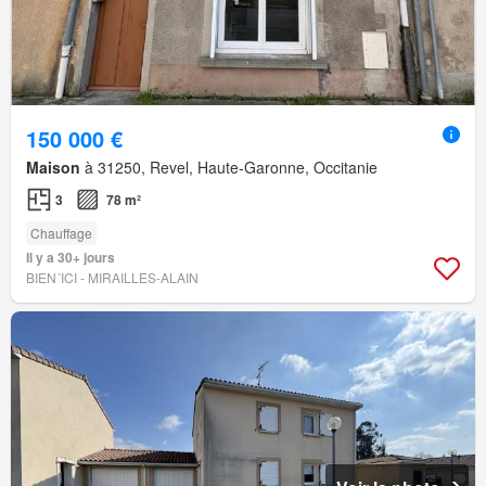
150 000 €
Maison
à 31250, Revel, Haute-Garonne, Occitanie
3
78 m²
Chauffage
Il y a 30+ jours
BIEN´ICI - MIRAILLES-ALAIN