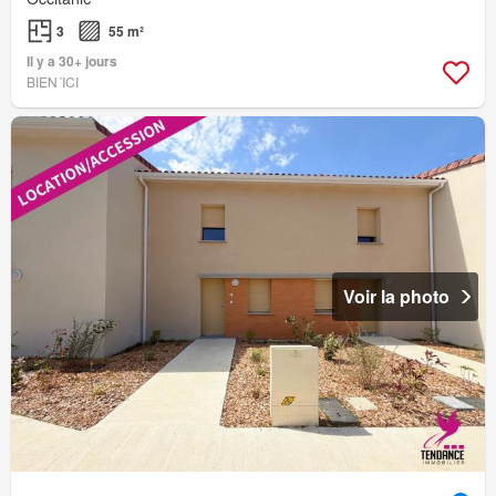
3
55 m²
Il y a 30+ jours
BIEN´ICI
Voir la photo