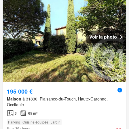
Voir la photo
195 000 €
Maison
à 31830, Plaisance-du-Touch, Haute-Garonne,
Occitanie
3
65 m²
Parking
Cuisine équipée
Jardin
Il y a 30+ jours