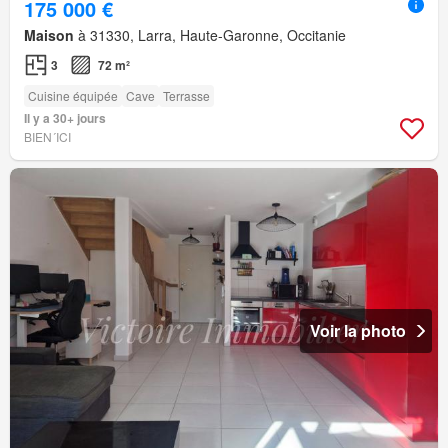
175 000 €
Maison
à 31330, Larra, Haute-Garonne, Occitanie
3
72 m²
Cuisine équipée
Cave
Terrasse
Il y a 30+ jours
BIEN´ICI
Voir la photo