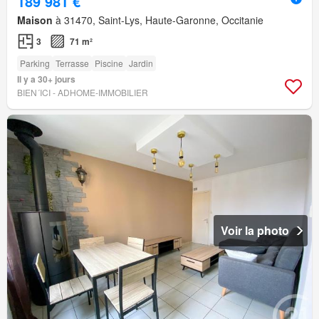
189 981 €
Maison
à 31470, Saint-Lys, Haute-Garonne, Occitanie
3
71 m²
Parking
Terrasse
Piscine
Jardin
Il y a 30+ jours
BIEN´ICI - ADHOME-IMMOBILIER
Voir la photo