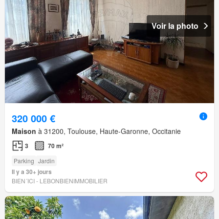
Voir la photo
320 000 €
Maison
à 31200, Toulouse, Haute-Garonne, Occitanie
3
70 m²
Parking
Jardin
Il y a 30+ jours
BIEN´ICI - LEBONBIENIMMOBILIER