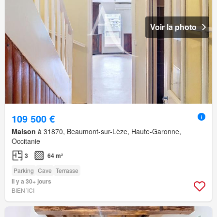
Voir la photo
109 500 €
Maison
à 31870, Beaumont-sur-Lèze, Haute-Garonne,
Occitanie
3
64 m²
Parking
Cave
Terrasse
Il y a 30+ jours
BIEN´ICI