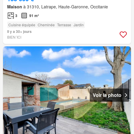
Maison
à 31310, Latrape, Haute-Garonne, Occitanie
3
91 m²
Cuisine équipée
Cheminée
Terrasse
Jardin
Il y a 30+ jours
BIEN´ICI
Voir la photo