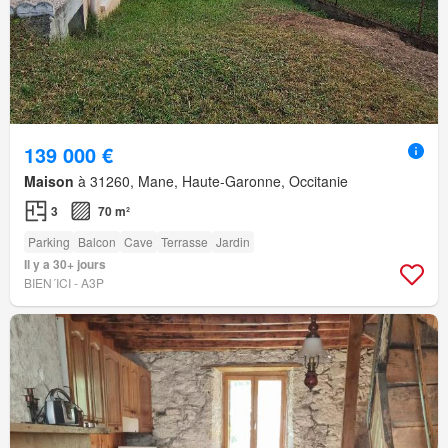
139 000 €
Maison
à 31260, Mane, Haute-Garonne, Occitanie
3
70 m²
Parking
Balcon
Cave
Terrasse
Jardin
Il y a 30+ jours
BIEN´ICI - A3P