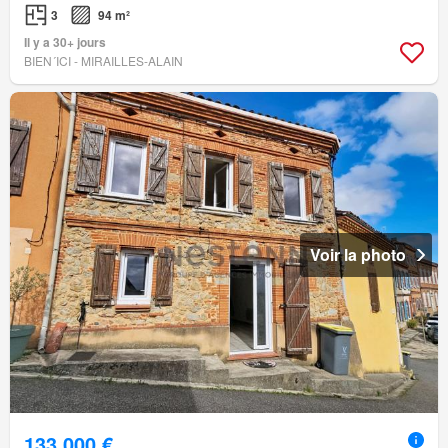
3
94 m²
Il y a 30+ jours
BIEN´ICI - MIRAILLES-ALAIN
Voir la photo
133 000 €