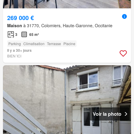
269 000 €
Maison
à 31770, Colomiers, Haute-Garonne, Occitanie
3
65 m²
Parking
Climatisation
Terrasse
Piscine
Il y a 30+ jours
BIEN´ICI
Voir la photo