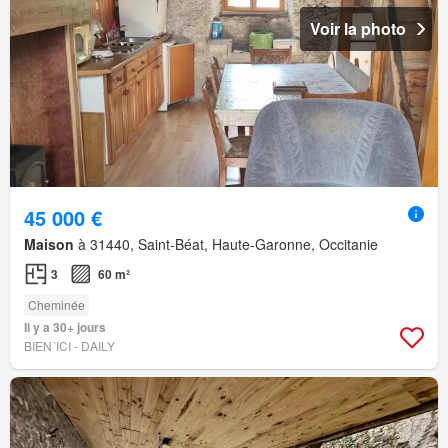
Voir la photo
45 000 €
Maison
à 31440, Saint-Béat, Haute-Garonne, Occitanie
3
60 m²
Cheminée
Il y a 30+ jours
BIEN´ICI - DAILY