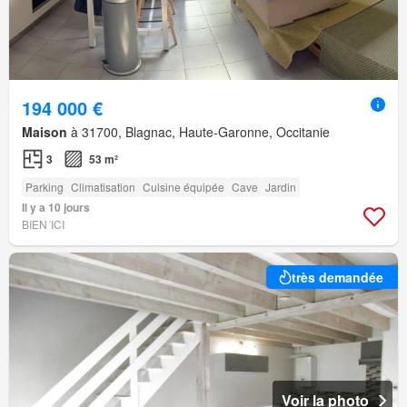
194 000 €
Maison
à 31700, Blagnac, Haute-Garonne, Occitanie
3
53 m²
Parking
Climatisation
Cuisine équipée
Cave
Jardin
Il y a 10 jours
BIEN´ICI
très demandée
Voir la photo