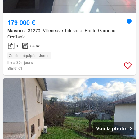
179 000 €
Maison
à 31270, Villeneuve-Tolosane, Haute-Garonne,
Occitanie
3
68 m²
Cuisine équipée
Jardin
Il y a 30+ jours
BIEN´ICI
Voir la photo