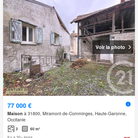
Voir la photo
77 000 €
Maison
à 31800, Miramont-de-Comminges, Haute-Garonne,
Occitanie
3
60 m²
Il y a 30+ jours