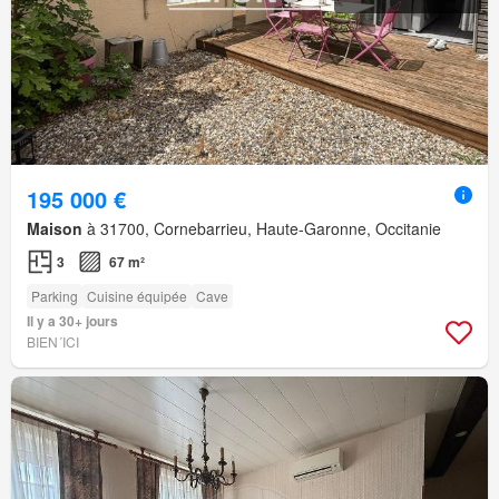
195 000 €
Maison
à 31700, Cornebarrieu, Haute-Garonne, Occitanie
3
67 m²
Parking
Cuisine équipée
Cave
Il y a 30+ jours
BIEN´ICI