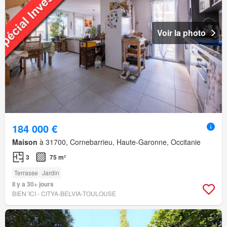
Voir la photo
184 000 €
Maison
à 31700, Cornebarrieu, Haute-Garonne, Occitanie
3
75 m²
Terrasse
Jardin
Il y a 30+ jours
BIEN´ICI - CITYA-BELVIA-TOULOUSE