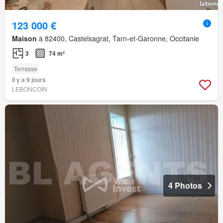
123 000 €
Maison
à 82400, Castelsagrat, Tarn-et-Garonne, Occitanie
3
74 m²
Terrasse
Il y a 9 jours
LEBONCOIN
4 Photos