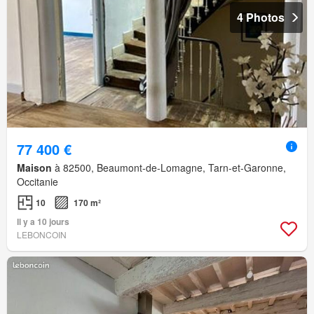
4 Photos
77 400 €
Maison
à 82500, Beaumont-de-Lomagne, Tarn-et-Garonne,
Occitanie
10
170 m²
Il y a 10 jours
LEBONCOIN