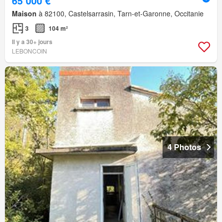
65 000 €
Maison
à 82100, Castelsarrasin, Tarn-et-Garonne, Occitanie
3
104 m²
Il y a 30+ jours
LEBONCOIN
4 Photos