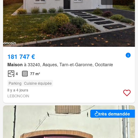
181 747 €
Maison
à 33240, Asques, Tarn-et-Garonne, Occitanie
4
77 m²
Parking
Cuisine équipée
Il y a 4 jours
LEBONCOIN
très demandée