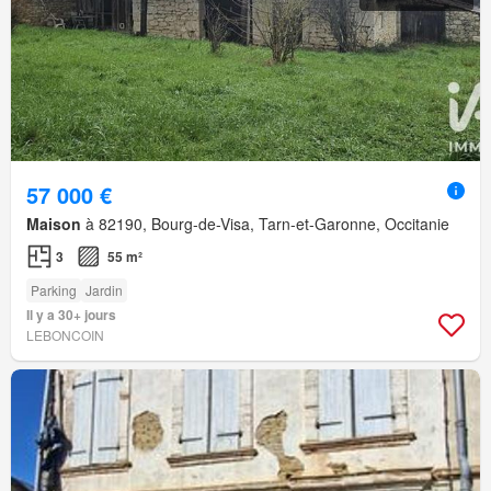
57 000 €
Maison
à 82190, Bourg-de-Visa, Tarn-et-Garonne, Occitanie
3
55 m²
Parking
Jardin
Il y a 30+ jours
LEBONCOIN