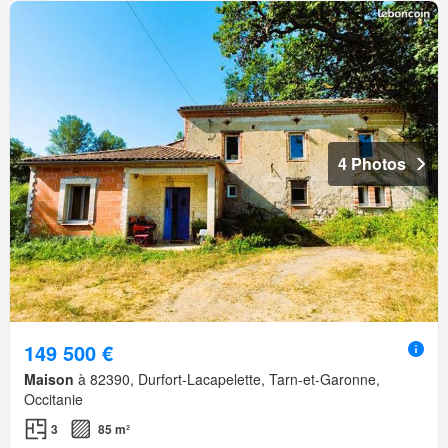
4 Photos
149 500 €
Maison
à 82390, Durfort-Lacapelette, Tarn-et-Garonne,
Occitanie
3
85 m²