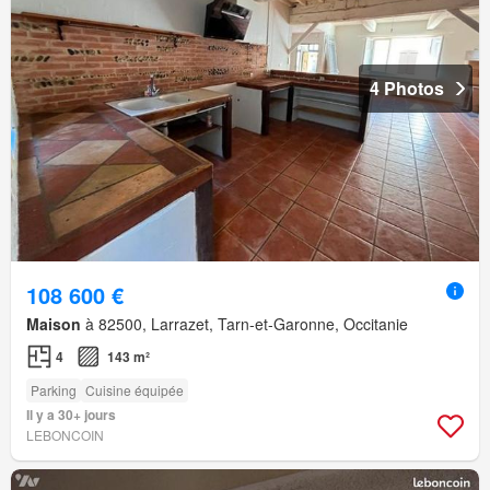
4 Photos
108 600 €
Maison
à 82500, Larrazet, Tarn-et-Garonne, Occitanie
4
143 m²
Parking
Cuisine équipée
Il y a 30+ jours
LEBONCOIN