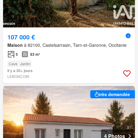
107 000 €
Maison
à 82100, Castelsarrasin, Tarn-et-Garonne, Occitanie
5
83 m²
Cave
Jardin
Il y a 30+ jours
LEBONCOIN
très demandée
4 Photos