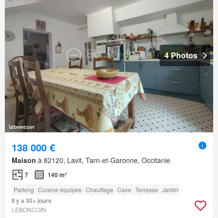
4 Photos
138 000 €
Maison
à 82120, Lavit, Tarn-et-Garonne, Occitanie
7
140 m²
Parking
Cuisine équipée
Chauffage
Cave
Terrasse
Jardin
Il y a 30+ jours
LEBONCOIN