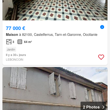
77 000 €
Maison
à 82100, Castelferrus, Tarn-et-Garonne, Occitanie
3
64 m²
Jardin
Il y a 30+ jours
LEBONCOIN
2 Photos