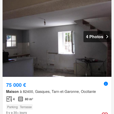
4 Photos
75 000 €
Maison
à 82400, Gasques, Tarn-et-Garonne, Occitanie
4
80 m²
Parking
Terrasse
Il y a 30+ jours