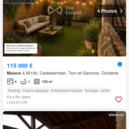
4 Photos
115 000 €
Maison
à 82100, Castelsarrasin, Tarn-et-Garonne, Occitanie
4
1
108 m²
Parking
Cuisine équipée
Entièrement meublé
Terrasse
Jardin
Il y a 30+ jours
LEBONCOIN