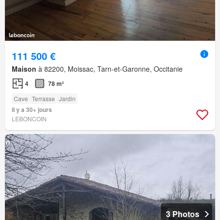
111 500 €
Maison
à 82200, Moissac, Tarn-et-Garonne, Occitanie
4
78 m²
Cave
Terrasse
Jardin
Il y a 30+ jours
LEBONCOIN
3 Photos