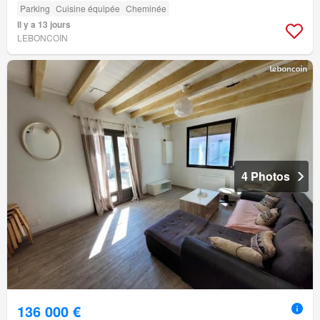
Parking
Cuisine équipée
Cheminée
Il y a 13 jours
LEBONCOIN
4 Photos
136 000 €