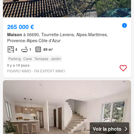
265 000 €
Maison
à 06690, Tourrette-Levens, Alpes-Maritimes,
Provence-Alpes-Côte d'Azur
4
1
89 m²
Parking
Cave
Terrasse
Jardin
Il y a 19 jours
FIGARO IMMO - FM EXPERT IMMO
Voir la photo