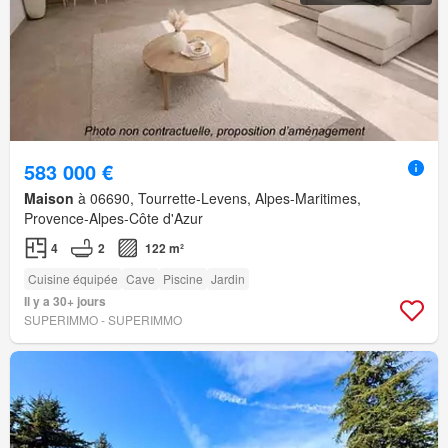
583 000 €
Maison
à 06690, Tourrette-Levens, Alpes-Maritimes,
Provence-Alpes-Côte d'Azur
4
2
122 m²
Cuisine équipée
Cave
Piscine
Jardin
Il y a 30+ jours
SUPERIMMO - SUPERIMMO