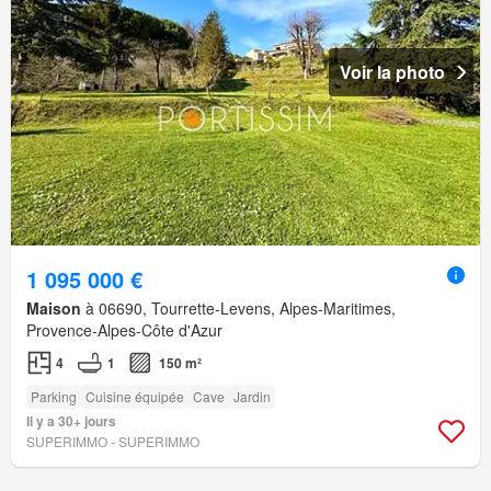
Voir la photo
1 095 000 €
Maison
à 06690, Tourrette-Levens, Alpes-Maritimes,
Provence-Alpes-Côte d'Azur
4
1
150 m²
Parking
Cuisine équipée
Cave
Jardin
Il y a 30+ jours
SUPERIMMO - SUPERIMMO