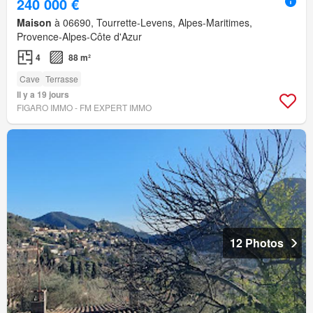
240 000 €
Maison
à 06690, Tourrette-Levens, Alpes-Maritimes,
Provence-Alpes-Côte d'Azur
4
88 m²
Cave
Terrasse
Il y a 19 jours
FIGARO IMMO - FM EXPERT IMMO
12 Photos