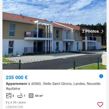
2 Photos
235 000 €
Appartement
à 40560, Vielle-Saint-Girons, Landes, Nouvelle-
Aquitaine
3
1
64 m²
Il y a 30+ jours
LEBONCOIN