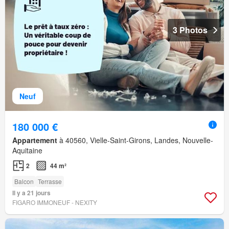
3 Photos
Neuf
180 000 €
Appartement
à 40560, Vielle-Saint-Girons, Landes, Nouvelle-
Aquitaine
2
44 m²
Balcon
Terrasse
Il y a 21 jours
FIGARO IMMONEUF - NEXITY