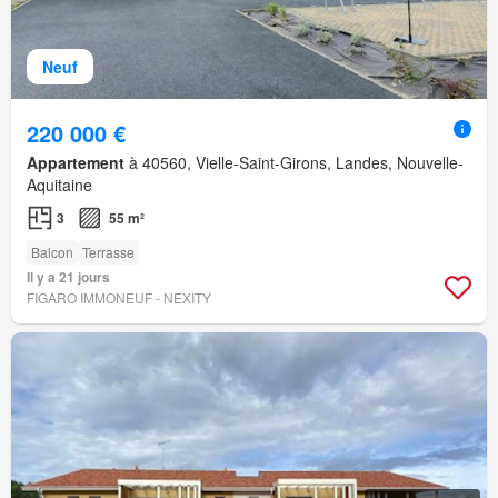
Neuf
220 000 €
Appartement
à 40560, Vielle-Saint-Girons, Landes, Nouvelle-
Aquitaine
3
55 m²
Balcon
Terrasse
Il y a 21 jours
FIGARO IMMONEUF - NEXITY