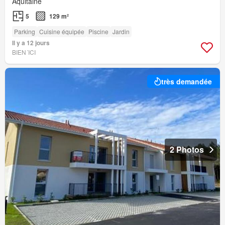
Aquitaine
5
129 m²
Parking
Cuisine équipée
Piscine
Jardin
Il y a 12 jours
BIEN´ICI
très demandée
2 Photos