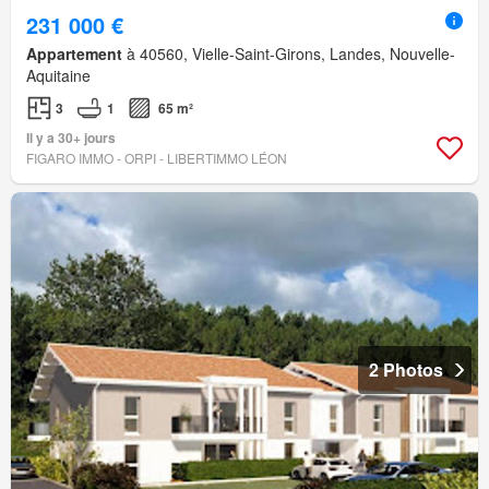
231 000 €
Appartement
à 40560, Vielle-Saint-Girons, Landes, Nouvelle-
Aquitaine
3
1
65 m²
Il y a 30+ jours
FIGARO IMMO - ORPI - LIBERTIMMO LÉON
2 Photos