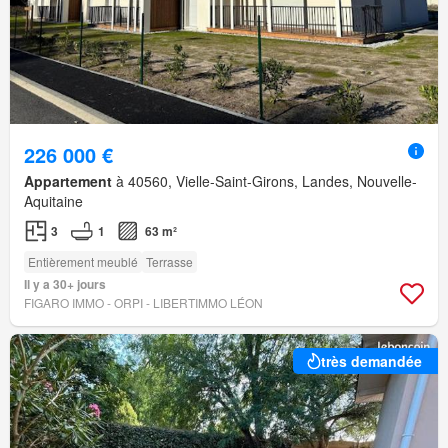
226 000 €
Appartement
à 40560, Vielle-Saint-Girons, Landes, Nouvelle-
Aquitaine
3
1
63 m²
Entièrement meublé
Terrasse
Il y a 30+ jours
FIGARO IMMO - ORPI - LIBERTIMMO LÉON
très demandée