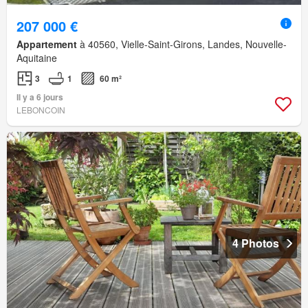
207 000 €
Appartement
à 40560, Vielle-Saint-Girons, Landes, Nouvelle-
Aquitaine
3
1
60 m²
Il y a 6 jours
LEBONCOIN
4 Photos