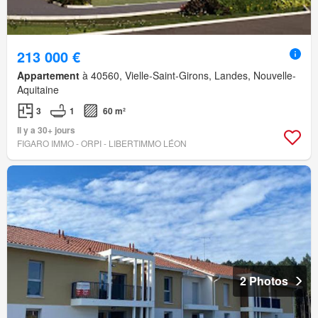
213 000 €
Appartement
à 40560, Vielle-Saint-Girons, Landes, Nouvelle-
Aquitaine
3
1
60 m²
Il y a 30+ jours
FIGARO IMMO - ORPI - LIBERTIMMO LÉON
2 Photos