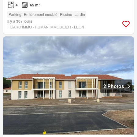
4
65 m²
Parking
Entièrement meublé
Piscine
Jardin
Il y a 30+ jours
FIGARO IMMO - HUMAN IMMOBILIER - LEON
2 Photos