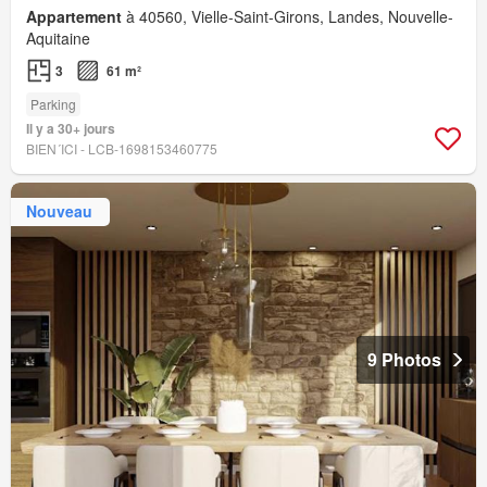
Appartement
à 40560, Vielle-Saint-Girons, Landes, Nouvelle-
Aquitaine
3
61 m²
Parking
Il y a 30+ jours
BIEN´ICI - LCB-1698153460775
Nouveau
9 Photos