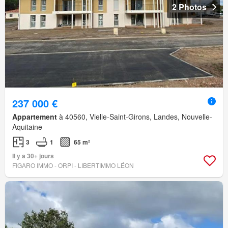
2 Photos
237 000 €
Appartement
à 40560, Vielle-Saint-Girons, Landes, Nouvelle-
Aquitaine
3
1
65 m²
Il y a 30+ jours
FIGARO IMMO - ORPI - LIBERTIMMO LÉON