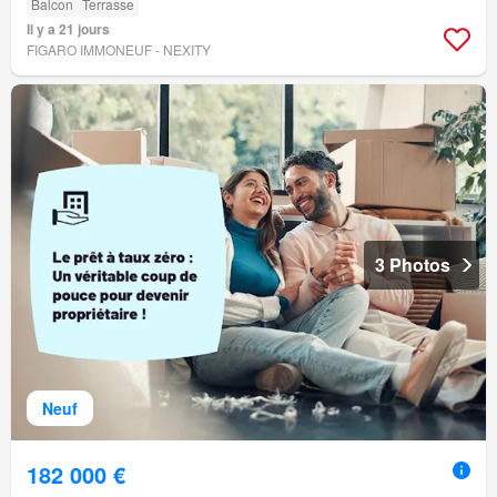
Balcon
Terrasse
Il y a 21 jours
FIGARO IMMONEUF - NEXITY
3 Photos
Neuf
182 000 €