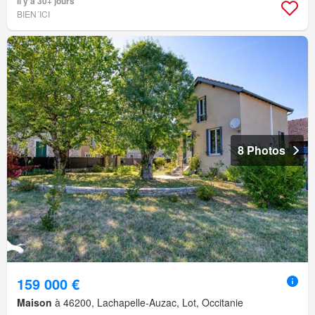
Il y a 30+ jours
BIEN´ICI
8 Photos
159 000 €
Maison
à 46200, Lachapelle-Auzac, Lot, Occitanie