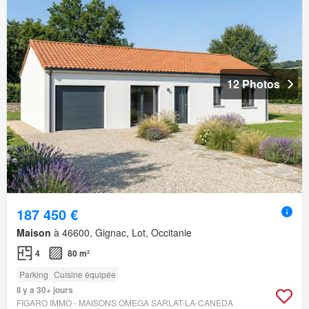
12 Photos
187 450 €
Maison
à 46600, Gignac, Lot, Occitanie
4
80 m²
Parking
Cuisine équipée
Il y a 30+ jours
FIGARO IMMO - MAISONS OMEGA SARLAT-LA-CANEDA