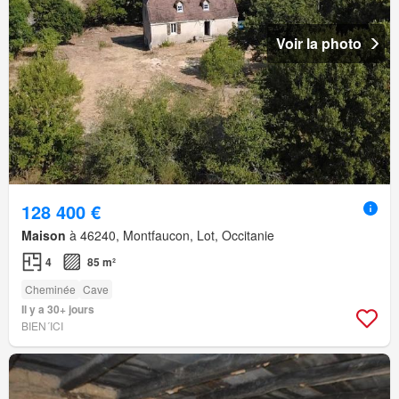
Voir la photo
128 400 €
Maison
à 46240, Montfaucon, Lot, Occitanie
4
85 m²
Cheminée
Cave
Il y a 30+ jours
BIEN´ICI