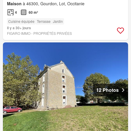
Maison
à 46300, Gourdon, Lot, Occitanie
4
60 m²
Cuisine équipée
Terrasse
Jardin
Il y a 30+ jours
FIGARO IMMO - PROPRIÉTÉS PRIVÉES
12 Photos