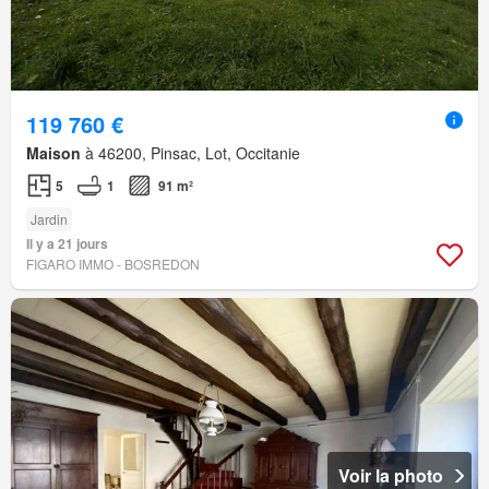
119 760 €
Maison
à 46200, Pinsac, Lot, Occitanie
5
1
91 m²
Jardin
Il y a 21 jours
FIGARO IMMO - BOSREDON
Voir la photo