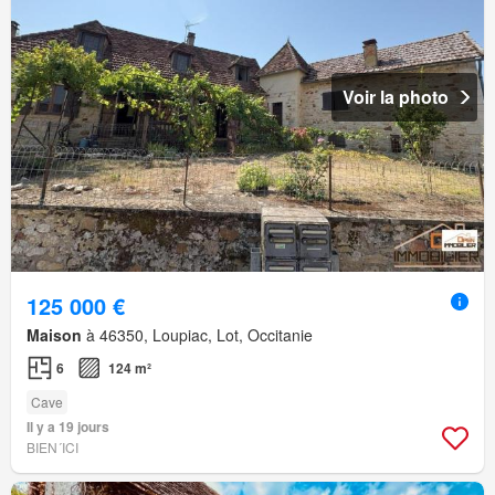
Voir la photo
125 000 €
Maison
à 46350, Loupiac, Lot, Occitanie
6
124 m²
Cave
Il y a 19 jours
BIEN´ICI