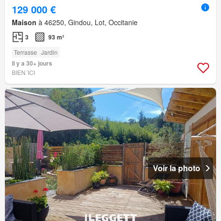
129 000 €
Maison
à 46250, Gindou, Lot, Occitanie
3
93 m²
Terrasse
Jardin
Il y a 30+ jours
BIEN´ICI
Voir la photo