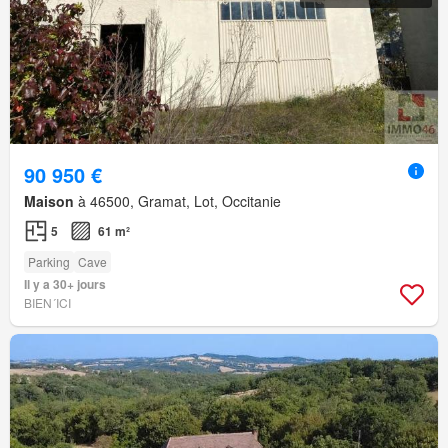
90 950 €
Maison
à 46500, Gramat, Lot, Occitanie
5
61 m²
Parking
Cave
Il y a 30+ jours
BIEN´ICI