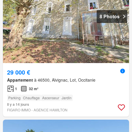
8 Photos
29 000 €
Appartement
à 46500, Alvignac, Lot, Occitanie
1
32 m²
Parking
Chauffage
Ascenseur
Jardin
Il y a 14 jours
FIGARO IMMO - AGENCE HAMILTON