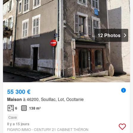
12 Photos
55 300 €
Maison
à 46200, Souillac, Lot, Occitanie
6
138 m²
Cave
Il y a 15 jours
FIGARO IMMO - CENTURY 21 CABINET THÉRON