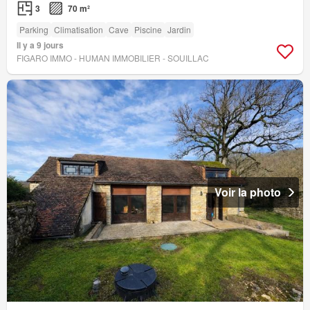
3
70 m²
Parking
Climatisation
Cave
Piscine
Jardin
Il y a 9 jours
FIGARO IMMO - HUMAN IMMOBILIER - SOUILLAC
Voir la photo