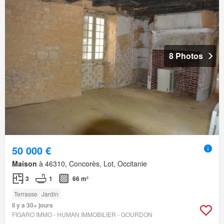
8 Photos
50 000 €
Maison
à 46310, Concorès, Lot, Occitanie
3
1
66 m²
Terrasse
Jardin
Il y a 30+ jours
FIGARO IMMO - HUMAN IMMOBILIER - GOURDON