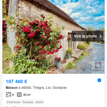
Voir la photo
107 460 €
Maison
à 46500, Thégra, Lot, Occitanie
9
83 m²
Cheminée
Terrasse
Jardin