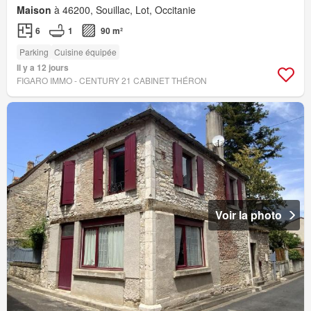
Maison
à 46200, Souillac, Lot, Occitanie
6
1
90 m²
Parking
Cuisine équipée
Il y a 12 jours
FIGARO IMMO - CENTURY 21 CABINET THÉRON
Voir la photo