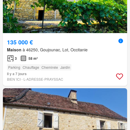
135 000 €
Maison
à 46250, Goujounac, Lot, Occitanie
3
58 m²
Parking
Chauffage
Cheminée
Jardin
Il y a 7 jours
BIEN´ICI - L-ADRESSE-PRAYSSAC