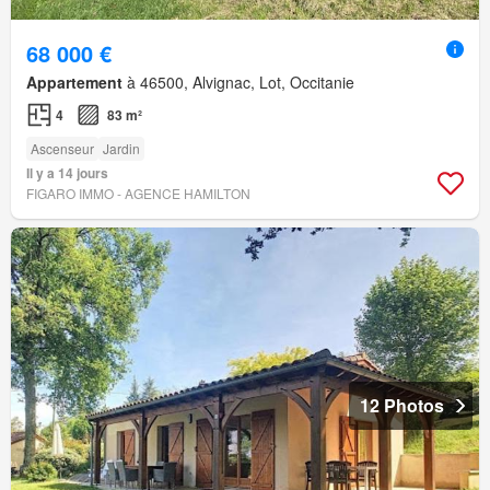
68 000 €
Appartement
à 46500, Alvignac, Lot, Occitanie
4
83 m²
Ascenseur
Jardin
Il y a 14 jours
FIGARO IMMO - AGENCE HAMILTON
12 Photos