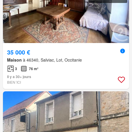
35 000 €
Maison
à 46340, Salviac, Lot, Occitanie
3
76 m²
Il y a 30+ jours
BIEN´ICI