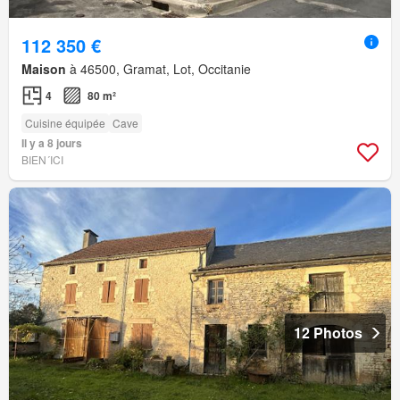
112 350 €
Maison
à 46500, Gramat, Lot, Occitanie
4
80 m²
Cuisine équipée
Cave
Il y a 8 jours
BIEN´ICI
12 Photos