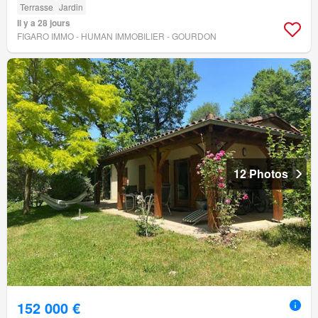
Terrasse
Jardin
Il y a 28 jours
FIGARO IMMO - HUMAN IMMOBILIER - GOURDON
12 Photos
152 000 €