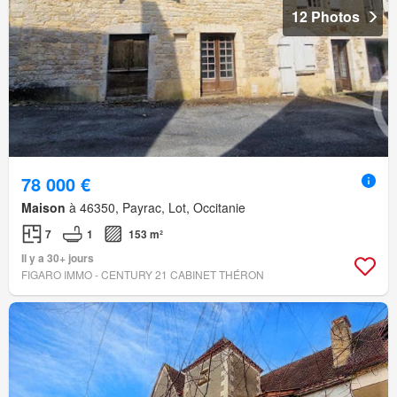
12 Photos
78 000 €
Maison
à 46350, Payrac, Lot, Occitanie
7
1
153 m²
Il y a 30+ jours
FIGARO IMMO - CENTURY 21 CABINET THÉRON