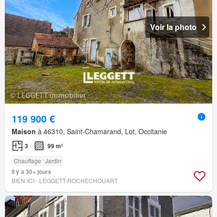
Voir la photo
119 900 €
Maison
à 46310, Saint-Chamarand, Lot, Occitanie
3
99 m²
Chauffage
Jardin
Il y a 30+ jours
BIEN´ICI - LEGGETT-ROCHECHOUART