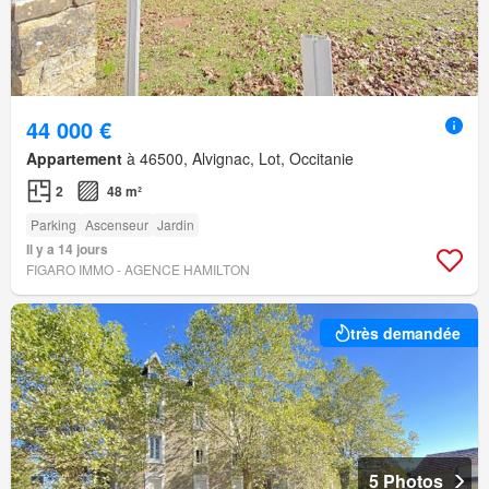
44 000 €
Appartement
à 46500, Alvignac, Lot, Occitanie
2
48 m²
Parking
Ascenseur
Jardin
Il y a 14 jours
FIGARO IMMO - AGENCE HAMILTON
très demandée
5 Photos