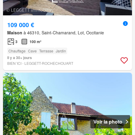
109 000 €
Maison
à 46310, Saint-Chamarand, Lot, Occitanie
3
100 m²
Chauffage
Cave
Terrasse
Jardin
Il y a 30+ jours
BIEN´ICI - LEGGETT-ROCHECHOUART
Voir la photo