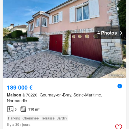
4 Photos
189 000 €
Maison
à 76220, Gournay-en-Bray, Seine-Maritime,
Normandie
5
110 m²
Parking
Cheminée
Terrasse
Jardin
Il y a 30+ jours