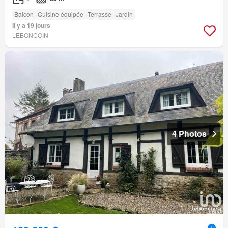
Balcon
Cuisine équipée
Terrasse
Jardin
Il y a 19 jours
LEBONCOIN
4 Photos