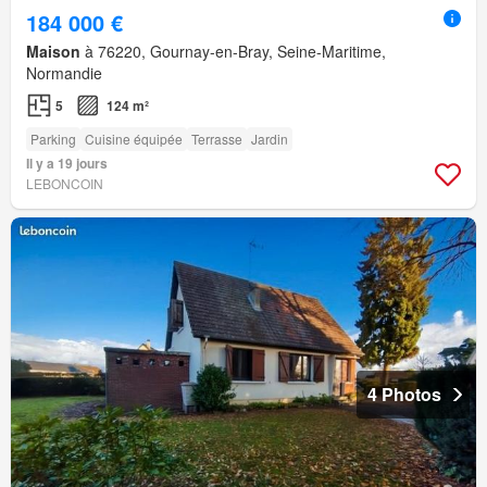
184 000 €
Maison
à 76220, Gournay-en-Bray, Seine-Maritime,
Normandie
5
124 m²
Parking
Cuisine équipée
Terrasse
Jardin
Il y a 19 jours
LEBONCOIN
4 Photos