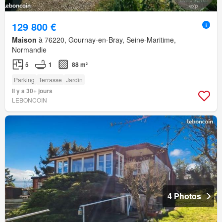
129 800 €
Maison
à 76220, Gournay-en-Bray, Seine-Maritime,
Normandie
5
1
88 m²
Parking
Terrasse
Jardin
Il y a 30+ jours
LEBONCOIN
4 Photos