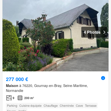
4 Photos
277 000 €
Maison
à 76220, Gournay-en-Bray, Seine-Maritime,
Normandie
9
200 m²
Parking
Cuisine équipée
Chauffage
Cheminée
Cave
Terrasse
Sauna
Jardin