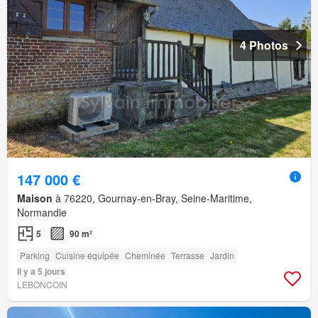
4 Photos
147 000 €
Maison
à 76220, Gournay-en-Bray, Seine-Maritime,
Normandie
5
90 m²
Parking
Cuisine équipée
Cheminée
Terrasse
Jardin
Il y a 5 jours
LEBONCOIN