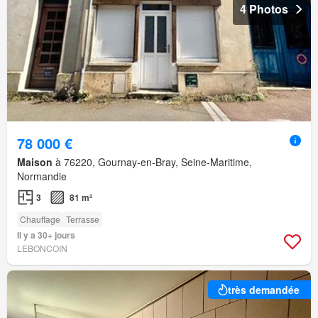
4 Photos
78 000 €
Maison
à 76220, Gournay-en-Bray, Seine-Maritime,
Normandie
3
81 m²
Chauffage
Terrasse
Il y a 30+ jours
LEBONCOIN
très demandée