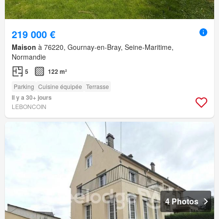
219 000 €
Maison
à 76220, Gournay-en-Bray, Seine-Maritime,
Normandie
5
122 m²
Parking
Cuisine équipée
Terrasse
Il y a 30+ jours
LEBONCOIN
4 Photos