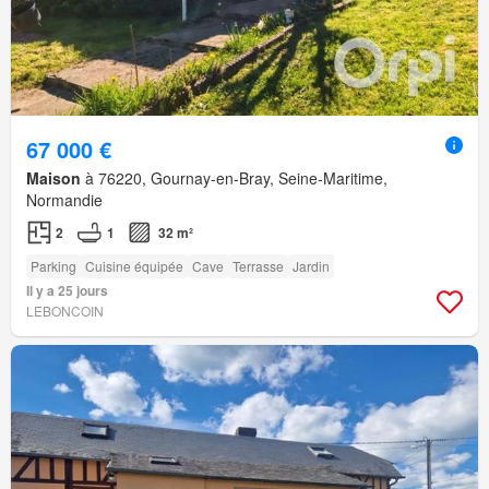
67 000 €
Maison
à 76220, Gournay-en-Bray, Seine-Maritime,
Normandie
2
1
32 m²
Parking
Cuisine équipée
Cave
Terrasse
Jardin
Il y a 25 jours
LEBONCOIN