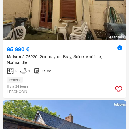
85 990 €
Maison
à 76220, Gournay-en-Bray, Seine-Maritime,
Normandie
3
1
91 m²
Terrasse
Il y a 24 jours
LEBONCOIN