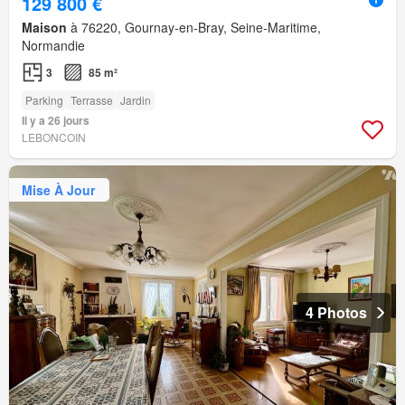
129 800 €
Maison
à 76220, Gournay-en-Bray, Seine-Maritime,
Normandie
3
85 m²
Parking
Terrasse
Jardin
Il y a 26 jours
LEBONCOIN
Mise À Jour
4 Photos