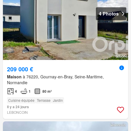
4 Photos
209 000 €
Maison
à 76220, Gournay-en-Bray, Seine-Maritime,
Normandie
4
1
80 m²
Cuisine équipée
Terrasse
Jardin
Il y a 24 jours
LEBONCOIN