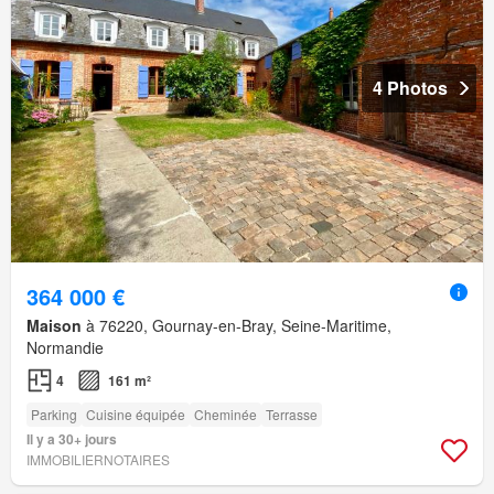
4 Photos
364 000 €
Maison
à 76220, Gournay-en-Bray, Seine-Maritime,
Normandie
4
161 m²
Parking
Cuisine équipée
Cheminée
Terrasse
Il y a 30+ jours
IMMOBILIERNOTAIRES