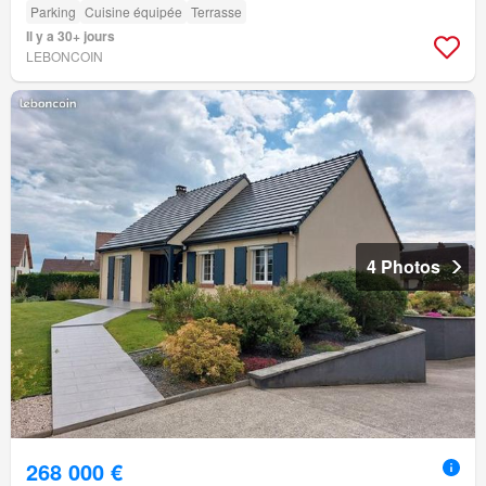
Parking
Cuisine équipée
Terrasse
Il y a 30+ jours
LEBONCOIN
4 Photos
268 000 €