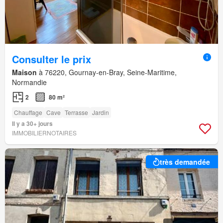
Consulter le prix
Maison
à 76220, Gournay-en-Bray, Seine-Maritime,
Normandie
2
80 m²
Chauffage
Cave
Terrasse
Jardin
Il y a 30+ jours
IMMOBILIERNOTAIRES
très demandée