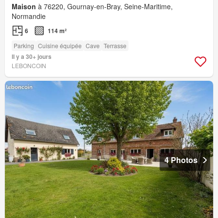
Maison
à 76220, Gournay-en-Bray, Seine-Maritime,
Normandie
6
114 m²
Parking
Cuisine équipée
Cave
Terrasse
Il y a 30+ jours
LEBONCOIN
4 Photos