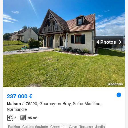
4 Photos
237 000 €
Maison
à 76220, Gournay-en-Bray, Seine-Maritime,
Normandie
5
95 m²
Parking
Cuisine équipée
Cheminée
Cave
Terrasse
Jardin