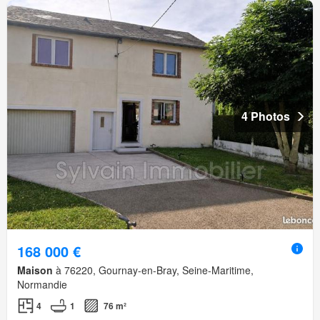
4 Photos
168 000 €
Maison
à 76220, Gournay-en-Bray, Seine-Maritime,
Normandie
4
1
76 m²