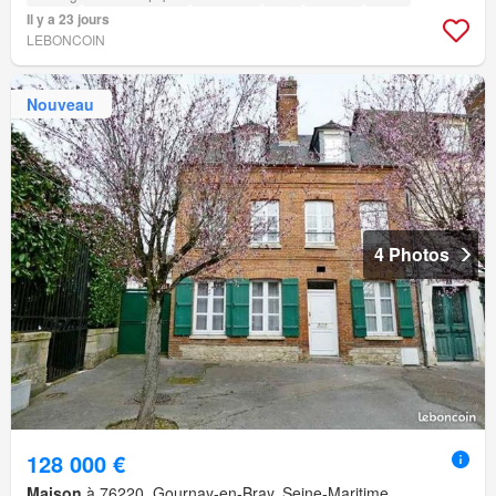
Il y a 23 jours
LEBONCOIN
Nouveau
4 Photos
128 000 €
Maison
à 76220, Gournay-en-Bray, Seine-Maritime,