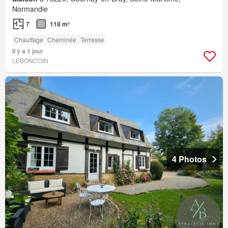
Normandie
7
118 m²
Chauffage
Cheminée
Terrasse
Il y a 1 jour
LEBONCOIN
4 Photos