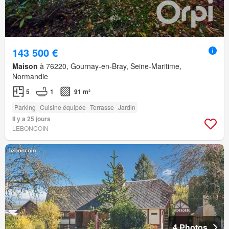
143 500 €
Maison
à 76220, Gournay-en-Bray, Seine-Maritime,
Normandie
5
1
91 m²
Parking
Cuisine équipée
Terrasse
Jardin
Il y a 25 jours
LEBONCOIN
4 Photos