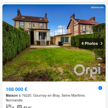
4 Photos
168 000 €
Maison
à 76220, Gournay-en-Bray, Seine-Maritime,
Normandie
4
83 m²