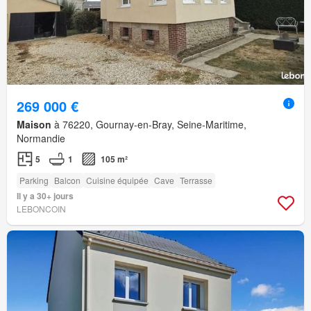
269 000 €
Maison
à 76220, Gournay-en-Bray, Seine-Maritime,
Normandie
5
1
105 m²
Parking
Balcon
Cuisine équipée
Cave
Terrasse
Il y a 30+ jours
LEBONCOIN