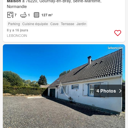
Maison
à 76220, Gournay-en-Bray, Seine-Maritime,
Normandie
7
1
127 m²
Parking
Cuisine équipée
Cave
Terrasse
Jardin
Il y a 16 jours
LEBONCOIN
4 Photos