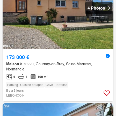
4 Photos
173 000 €
Maison
à 76220, Gournay-en-Bray, Seine-Maritime,
Normandie
4
1
100 m²
Parking
Cuisine équipée
Cave
Terrasse
Il y a 5 jours
LEBONCOIN