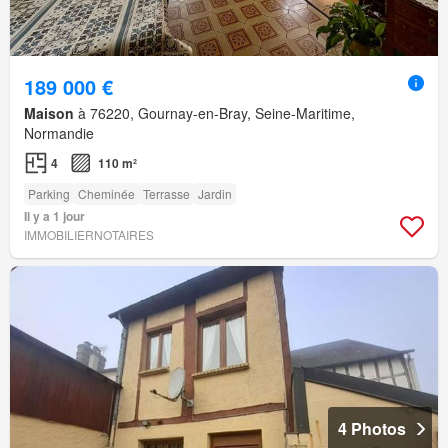
189 000 €
Maison
à 76220, Gournay-en-Bray, Seine-Maritime,
Normandie
4
110 m²
Parking
Cheminée
Terrasse
Jardin
Il y a 1 jour
IMMOBILIERNOTAIRES
4 Photos