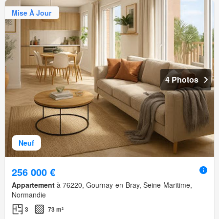
Mise À Jour
4 Photos
Neuf
256 000 €
Appartement
à 76220, Gournay-en-Bray, Seine-Maritime,
Normandie
3
73 m²