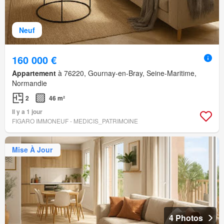
Neuf
160 000 €
Appartement
à 76220, Gournay-en-Bray, Seine-Maritime,
Normandie
2
46 m²
Il y a 1 jour
FIGARO IMMONEUF - MEDICIS_PATRIMOINE
Mise À Jour
4 Photos