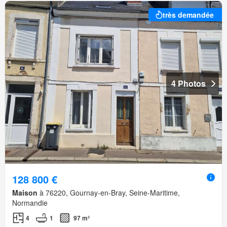
très demandée
4 Photos
128 800 €
Maison
à 76220, Gournay-en-Bray, Seine-Maritime,
Normandie
4
1
97 m²