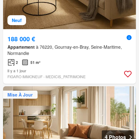
Neuf
188 000 €
Appartement
à 76220, Gournay-en-Bray, Seine-Maritime,
Normandie
2
51 m²
Il y a 1 jour
FIGARO IMMONEUF - MEDICIS_PATRIMOINE
Mise À Jour
4 Photos