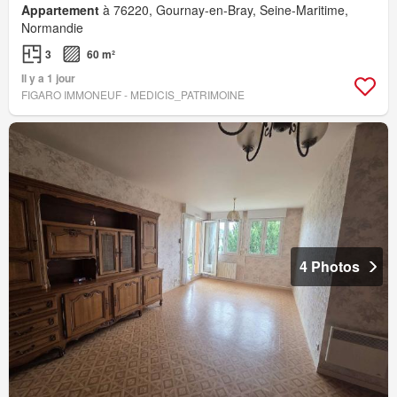
Appartement
à 76220, Gournay-en-Bray, Seine-Maritime,
Normandie
3
60 m²
Il y a 1 jour
FIGARO IMMONEUF - MEDICIS_PATRIMOINE
4 Photos