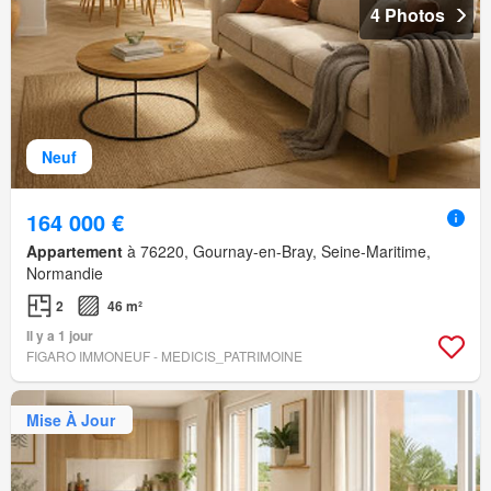
4 Photos
Neuf
164 000 €
Appartement
à 76220, Gournay-en-Bray, Seine-Maritime,
Normandie
2
46 m²
Il y a 1 jour
FIGARO IMMONEUF - MEDICIS_PATRIMOINE
Mise À Jour