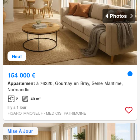
4 Photos
Neuf
154 000 €
Appartement
à 76220, Gournay-en-Bray, Seine-Maritime,
Normandie
2
40 m²
Il y a 1 jour
FIGARO IMMONEUF - MEDICIS_PATRIMOINE
Mise À Jour