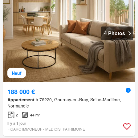
4 Photos
Neuf
188 000 €
Appartement
à 76220, Gournay-en-Bray, Seine-Maritime,
Normandie
2
44 m²
Il y a 1 jour
FIGARO IMMONEUF - MEDICIS_PATRIMOINE