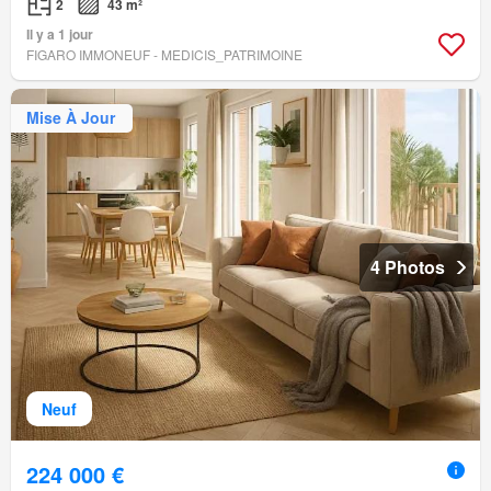
2
43 m²
Il y a 1 jour
FIGARO IMMONEUF - MEDICIS_PATRIMOINE
Mise À Jour
4 Photos
Neuf
224 000 €