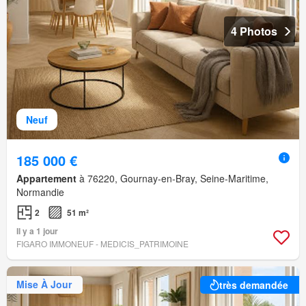
4 Photos
Neuf
185 000 €
Appartement
à 76220, Gournay-en-Bray, Seine-Maritime,
Normandie
2
51 m²
Il y a 1 jour
FIGARO IMMONEUF - MEDICIS_PATRIMOINE
Mise À Jour
très demandée