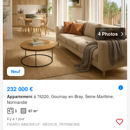
4 Photos
Neuf
232 000 €
Appartement
à 76220, Gournay-en-Bray, Seine-Maritime,
Normandie
3
67 m²
Il y a 1 jour
FIGARO IMMONEUF - MEDICIS_PATRIMOINE