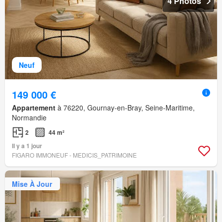
4 Photos
Neuf
149 000 €
Appartement
à 76220, Gournay-en-Bray, Seine-Maritime,
Normandie
2
44 m²
Il y a 1 jour
FIGARO IMMONEUF - MEDICIS_PATRIMOINE
Mise À Jour