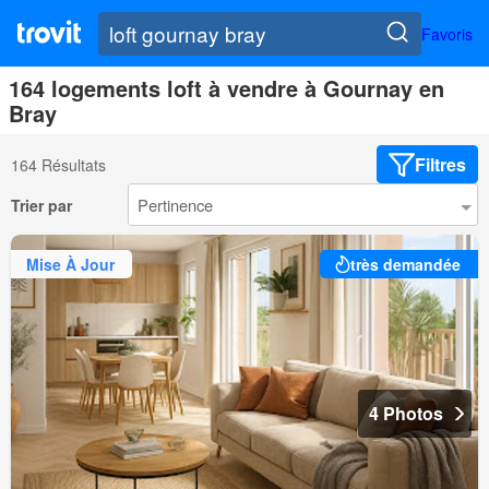
Favoris
164 logements loft à vendre à Gournay en
Bray
Filtres
164 Résultats
Trier par
Mise À Jour
très demandée
4 Photos