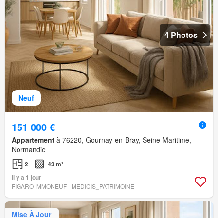
4 Photos
Neuf
151 000 €
Appartement
à 76220, Gournay-en-Bray, Seine-Maritime,
Normandie
2
43 m²
Il y a 1 jour
FIGARO IMMONEUF - MEDICIS_PATRIMOINE
Mise À Jour