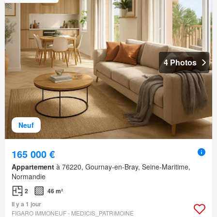
4 Photos
Neuf
165 000 €
Appartement
à 76220, Gournay-en-Bray, Seine-Maritime,
Normandie
2
46 m²
Il y a 1 jour
FIGARO IMMONEUF - MEDICIS_PATRIMOINE