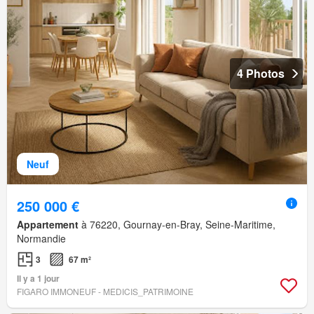
4 Photos
Neuf
250 000 €
Appartement
à 76220, Gournay-en-Bray, Seine-Maritime,
Normandie
3
67 m²
Il y a 1 jour
FIGARO IMMONEUF - MEDICIS_PATRIMOINE