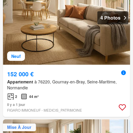
4 Photos
Neuf
152 000 €
Appartement
à 76220, Gournay-en-Bray, Seine-Maritime,
Normandie
2
44 m²
Il y a 1 jour
FIGARO IMMONEUF - MEDICIS_PATRIMOINE
Mise À Jour