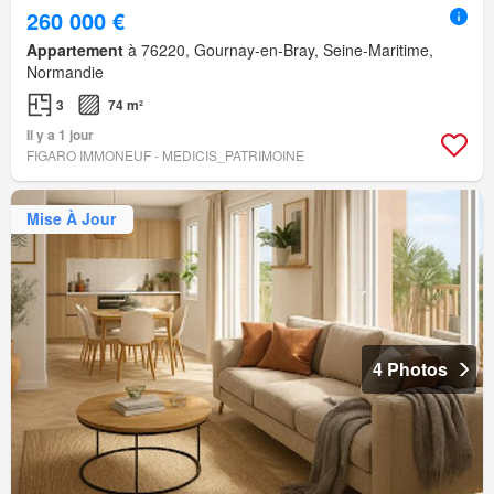
260 000 €
Appartement
à 76220, Gournay-en-Bray, Seine-Maritime,
Normandie
3
74 m²
Il y a 1 jour
FIGARO IMMONEUF - MEDICIS_PATRIMOINE
Mise À Jour
4 Photos