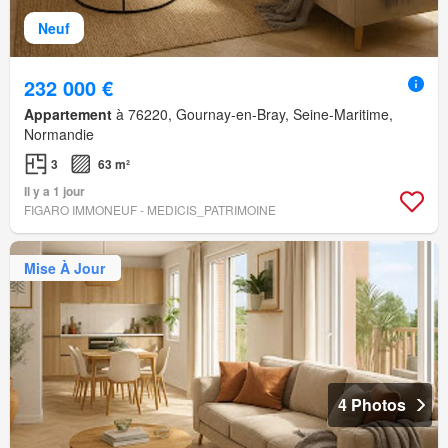
Neuf
232 000 €
Appartement
à 76220, Gournay-en-Bray, Seine-Maritime,
Normandie
3
63 m²
Il y a 1 jour
FIGARO IMMONEUF - MEDICIS_PATRIMOINE
Mise À Jour
4 Photos