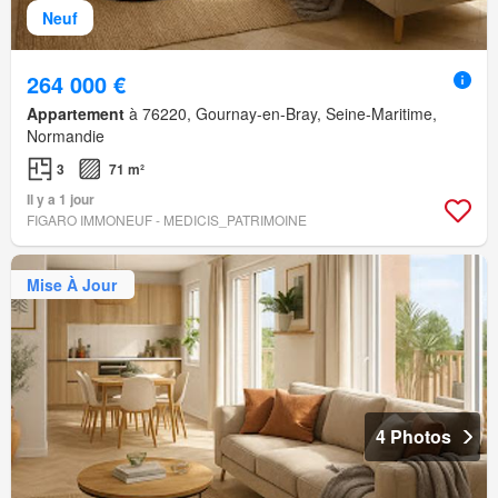
Neuf
264 000 €
Appartement
à 76220, Gournay-en-Bray, Seine-Maritime,
Normandie
3
71 m²
Il y a 1 jour
FIGARO IMMONEUF - MEDICIS_PATRIMOINE
Mise À Jour
4 Photos