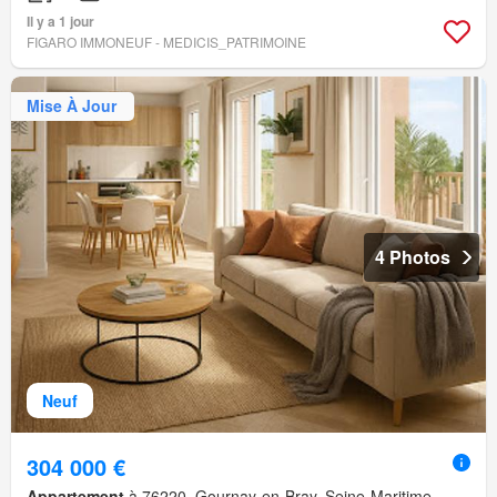
Il y a 1 jour
FIGARO IMMONEUF - MEDICIS_PATRIMOINE
Mise À Jour
4 Photos
Neuf
304 000 €
Appartement
à 76220, Gournay-en-Bray, Seine-Maritime,