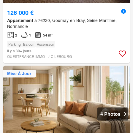
126 000 €
Appartement
à 76220, Gournay-en-Bray, Seine-Maritime,
Normandie
2
1
54 m²
Parking
Balcon
Ascenseur
Il y a 30+ jours
OUESTFRANCE-IMMO - J-C LEBOURG
Mise À Jour
4 Photos