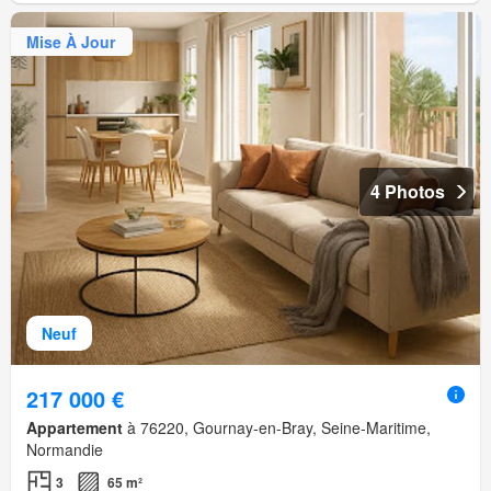
Mise À Jour
4 Photos
Neuf
217 000 €
Appartement
à 76220, Gournay-en-Bray, Seine-Maritime,
Normandie
3
65 m²