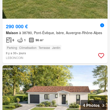
290 000 €
Maison
à 38780, Pont-Évêque, Isère, Auvergne-Rhône-Alpes
6
1
96 m²
Parking
Climatisation
Terrasse
Jardin
Il y a 30+ jours
LEBONCOIN
4 Photos