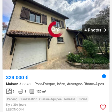
4 Photos
329 000 €
Maison
à 38780, Pont-Évêque, Isère, Auvergne-Rhône-Alpes
5
1
120 m²
Parking
Climatisation
Cuisine équipée
Terrasse
Piscine
Il y a 30+ jours
LEBONCOIN