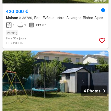
420 000 €
Maison
à 38780, Pont-Évêque, Isère, Auvergne-Rhône-Alpes
8
1
212 m²
Parking
Il y a 30+ jours
LEBONCOIN
4 Photos