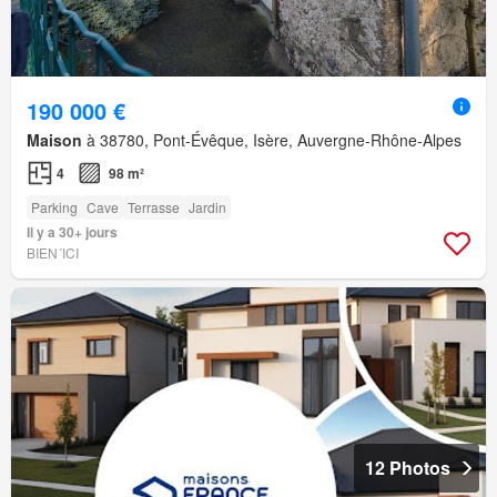
190 000 €
Maison
à 38780, Pont-Évêque, Isère, Auvergne-Rhône-Alpes
4
98 m²
Parking
Cave
Terrasse
Jardin
Il y a 30+ jours
BIEN´ICI
12 Photos