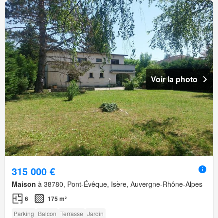
Voir la photo
315 000 €
Maison
à 38780, Pont-Évêque, Isère, Auvergne-Rhône-Alpes
6
175 m²
Parking
Balcon
Terrasse
Jardin