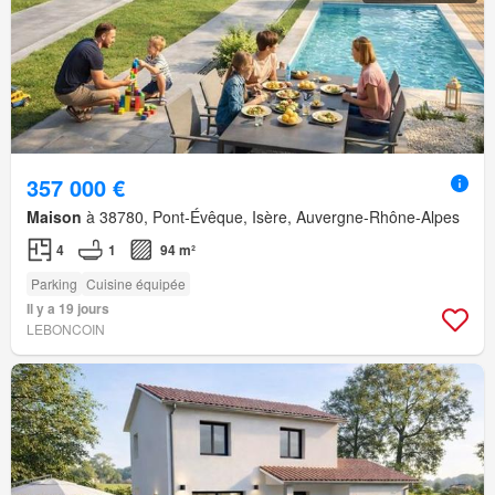
357 000 €
Maison
à 38780, Pont-Évêque, Isère, Auvergne-Rhône-Alpes
4
1
94 m²
Parking
Cuisine équipée
Il y a 19 jours
LEBONCOIN