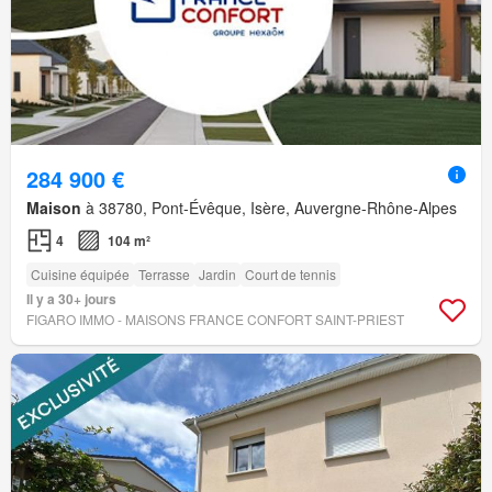
284 900 €
Maison
à 38780, Pont-Évêque, Isère, Auvergne-Rhône-Alpes
4
104 m²
Cuisine équipée
Terrasse
Jardin
Court de tennis
Il y a 30+ jours
FIGARO IMMO - MAISONS FRANCE CONFORT SAINT-PRIEST