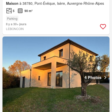
Maison
à 38780, Pont-Évêque, Isère, Auvergne-Rhône-Alpes
5
90 m²
Parking
Il y a 30+ jours
LEBONCOIN
4 Photos