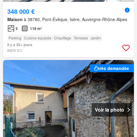
348 000 €
Maison
à 38780, Pont-Évêque, Isère, Auvergne-Rhône-Alpes
5
118 m²
Parking
Cuisine équipée
Chauffage
Terrasse
Jardin
Il y a 30+ jours
BIEN´ICI
très demandée
Voir la photo