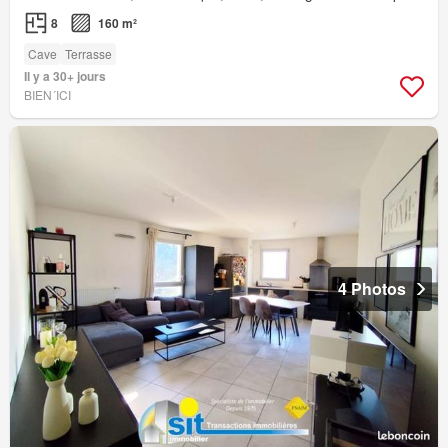
8
160 m²
Cave
Terrasse
Il y a 30+ jours
BIEN´ICI
4 Photos