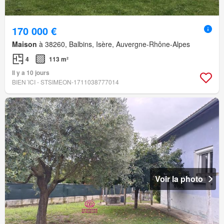
170 000 €
Maison
à 38260, Balbins, Isère, Auvergne-Rhône-Alpes
4
113 m²
Il y a 10 jours
BIEN´ICI - STSIMEON-1711038777014
Voir la photo