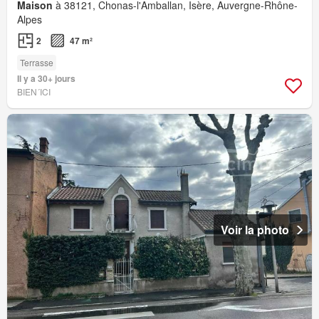
Maison
à 38121, Chonas-l'Amballan, Isère, Auvergne-Rhône-
Alpes
2
47 m²
Terrasse
Il y a 30+ jours
BIEN´ICI
Voir la photo