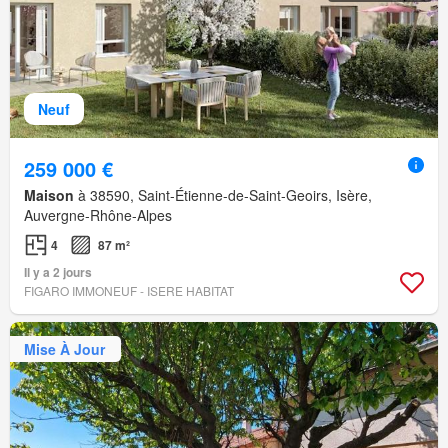
Neuf
259 000 €
Maison
à 38590, Saint-Étienne-de-Saint-Geoirs, Isère,
Auvergne-Rhône-Alpes
4
87 m²
Il y a 2 jours
FIGARO IMMONEUF - ISERE HABITAT
Mise À Jour