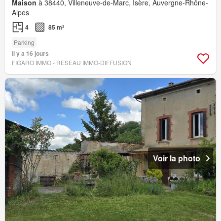
Maison
à 38440, Villeneuve-de-Marc, Isère, Auvergne-Rhône-
Alpes
4
85 m²
Parking
Il y a 16 jours
FIGARO IMMO - RESEAU IMMO-DIFFUSION
Voir la photo