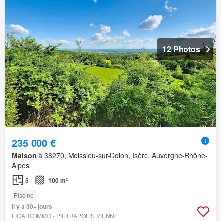
12 Photos
235 000 €
Maison
à 38270, Moissieu-sur-Dolon, Isère, Auvergne-Rhône-
Alpes
5
100 m²
Piscine
Il y a 30+ jours
FIGARO IMMO - PIETRAPOLIS VIENNE