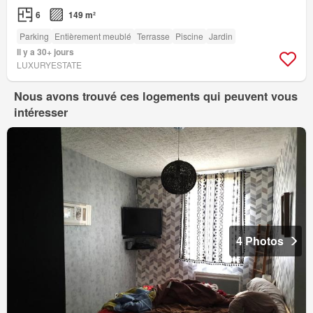
6
149 m²
Parking
Entièrement meublé
Terrasse
Piscine
Jardin
Il y a 30+ jours
LUXURYESTATE
Nous avons trouvé ces logements qui peuvent vous
intéresser
4 Photos