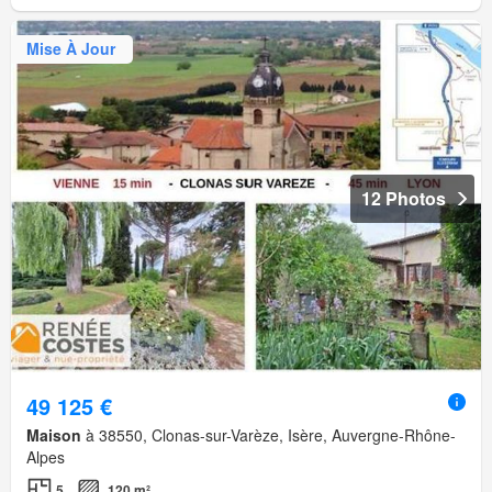
Mise À Jour
12 Photos
49 125 €
Maison
à 38550, Clonas-sur-Varèze, Isère, Auvergne-Rhône-
Alpes
5
120 m²