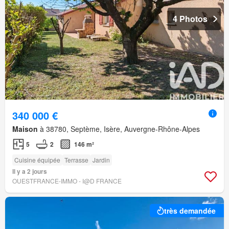
4 Photos
340 000 €
Maison
à 38780, Septème, Isère, Auvergne-Rhône-Alpes
5
2
146 m²
Cuisine équipée
Terrasse
Jardin
Il y a 2 jours
OUESTFRANCE-IMMO - I@D FRANCE
très demandée