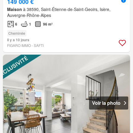
149 000 €
Maison
à 38590, Saint-Étienne-de-Saint-Geoirs, Isère,
Auvergne-Rhône-Alpes
6
1
96 m²
Cheminée
Il y a 10 jours
FIGARO IMMO - SAFTI
Voir la photo