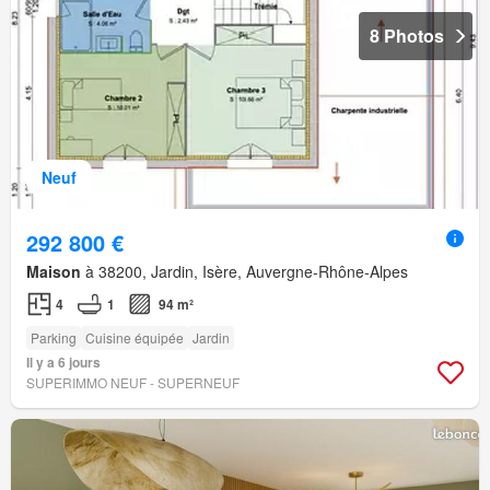
8 Photos
Neuf
292 800 €
Maison
à 38200, Jardin, Isère, Auvergne-Rhône-Alpes
4
1
94 m²
Parking
Cuisine équipée
Jardin
Il y a 6 jours
SUPERIMMO NEUF - SUPERNEUF