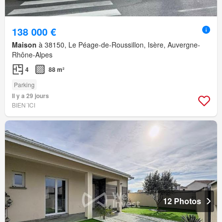
138 000 €
Maison
à 38150, Le Péage-de-Roussillon, Isère, Auvergne-
Rhône-Alpes
4
88 m²
Parking
Il y a 29 jours
BIEN´ICI
12 Photos