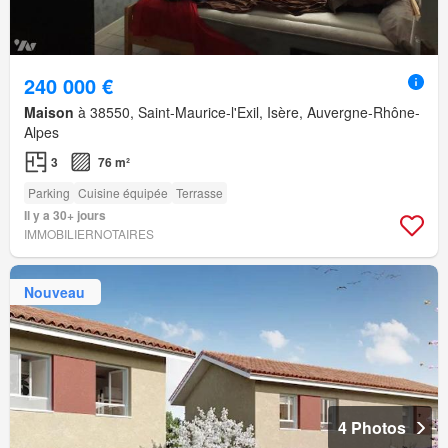
240 000 €
Maison
à 38550, Saint-Maurice-l'Exil, Isère, Auvergne-Rhône-
Alpes
3
76 m²
Parking
Cuisine équipée
Terrasse
Il y a 30+ jours
IMMOBILIERNOTAIRES
Nouveau
4 Photos