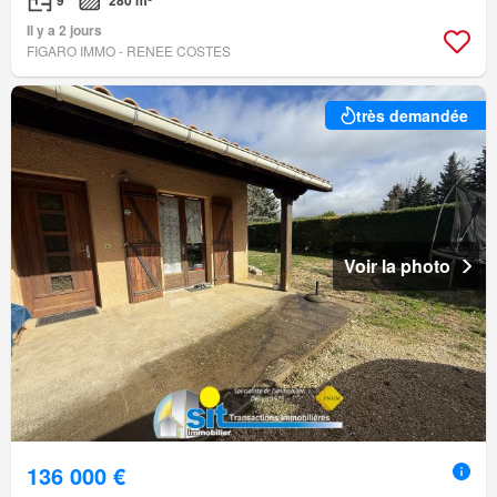
9
280 m²
Il y a 2 jours
FIGARO IMMO - RENEE COSTES
très demandée
Voir la photo
136 000 €