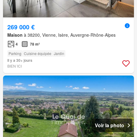
269 000 €
Maison
à 38200, Vienne, Isère, Auvergne-Rhône-Alpes
4
78 m²
Parking
Cuisine équipée
Jardin
Il y a 30+ jours
BIEN´ICI
Voir la photo