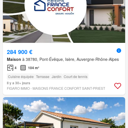
284 900 €
Maison
à 38780, Pont-Évêque, Isère, Auvergne-Rhône-Alpes
4
104 m²
Cuisine équipée
Terrasse
Jardin
Court de tennis
Il y a 30+ jours
FIGARO IMMO - MAISONS FRANCE CONFORT SAINT-PRIEST