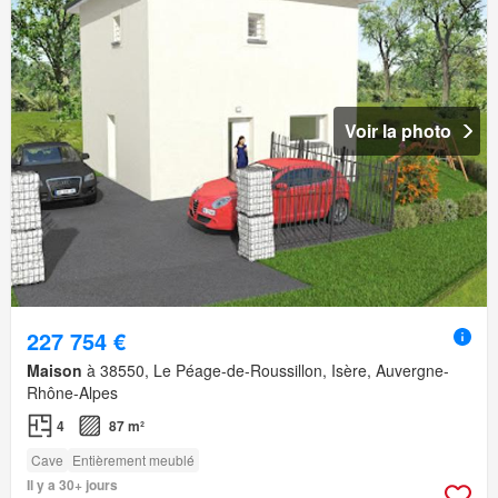
Voir la photo
227 754 €
Maison
à 38550, Le Péage-de-Roussillon, Isère, Auvergne-
Rhône-Alpes
4
87 m²
Cave
Entièrement meublé
Il y a 30+ jours