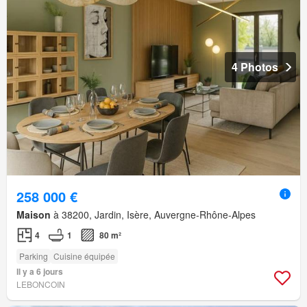
4 Photos
258 000 €
Maison
à 38200, Jardin, Isère, Auvergne-Rhône-Alpes
4
1
80 m²
Parking
Cuisine équipée
Il y a 6 jours
LEBONCOIN