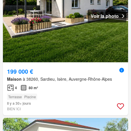
Voir la photo
199 000 €
Maison
à 38260, Sardieu, Isère, Auvergne-Rhône-Alpes
4
80 m²
Terrasse
Piscine
Il y a 30+ jours
BIEN´ICI