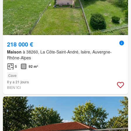
218 000 €
Maison
à 38260, La Côte-Saint-André, Isère, Auvergne-
Rhône-Alpes
5
92 m²
Cave
Il y a 21 jours
BIEN´ICI