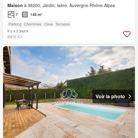
Maison
à 38200, Jardin, Isère, Auvergne-Rhône-Alpes
7
148 m²
Parking
Cheminée
Cave
Terrasse
Il y a 2 jours
BIEN´ICI
Voir la photo