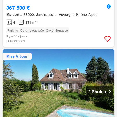
367 500 €
Maison
à 38200, Jardin, Isère, Auvergne-Rhône-Alpes
4
131 m²
Parking
Cuisine équipée
Cave
Terrasse
Il y a 30+ jours
LEBONCOIN
Mise À Jour
4 Photos