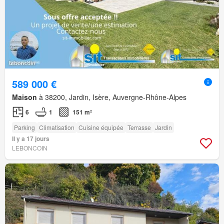
589 000 €
Maison
à 38200, Jardin, Isère, Auvergne-Rhône-Alpes
6
1
151 m²
Parking
Climatisation
Cuisine équipée
Terrasse
Jardin
Il y a 17 jours
LEBONCOIN