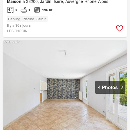
Maison
à 38200, Jardin, Isère, Auvergne-Rhône-Alpes
8
1
196 m²
Parking
Piscine
Jardin
Il y a 30+ jours
LEBONCOIN
4 Photos