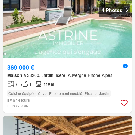
4 Photos
369 000 €
Maison
à 38200, Jardin, Isère, Auvergne-Rhône-Alpes
7
1
110 m²
Cuisine équipée
Cave
Entièrement meublé
Piscine
Jardin
Il y a 14 jours
LEBONCOIN