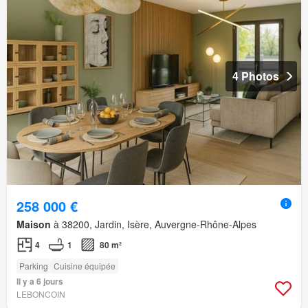
4 Photos
258 000 €
Maison
à 38200, Jardin, Isère, Auvergne-Rhône-Alpes
4
1
80 m²
Parking
Cuisine équipée
Il y a 6 jours
LEBONCOIN