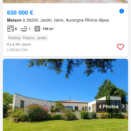
630 000 €
Maison
à 38200, Jardin, Isère, Auvergne-Rhône-Alpes
8
1
196 m²
Parking
Piscine
Jardin
Il y a 30+ jours
LEBONCOIN
4 Photos