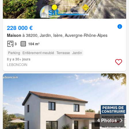
228 000 €
Maison
à 38200, Jardin, Isère, Auvergne-Rhône-Alpes
3
104 m²
Parking
Entièrement meublé
Terrasse
Jardin
Il y a 30+ jours
LEBONCOIN
4 Photos