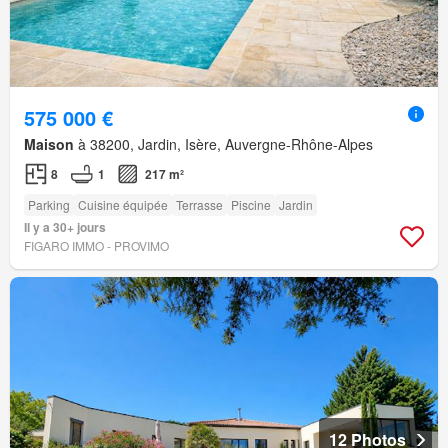
575 000 €
Maison
à 38200, Jardin, Isère, Auvergne-Rhône-Alpes
8
1
217 m²
Parking
Cuisine équipée
Terrasse
Piscine
Jardin
Il y a 30+ jours
FIGARO IMMO - PROVIMO
12 Photos