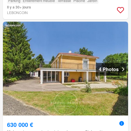
Parking
Entièrement meublé
Terrasse
Piscine
Jardin
Il y a 30+ jours
LEBONCOIN
4 Photos
630 000 €