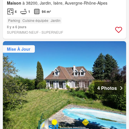
Maison
à 38200, Jardin, Isère, Auvergne-Rhône-Alpes
4
1
94 m²
Parking
Cuisine équipée
Jardin
Il y a 6 jours
SUPERIMMO NEUF - SUPERNEUF
Mise À Jour
4 Photos