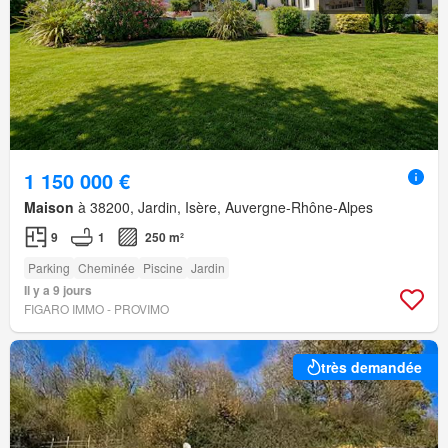
1 150 000 €
Maison
à 38200, Jardin, Isère, Auvergne-Rhône-Alpes
9
1
250 m²
Parking
Cheminée
Piscine
Jardin
Il y a 9 jours
FIGARO IMMO - PROVIMO
très demandée