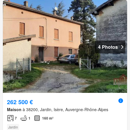
4 Photos
262 500 €
Maison
à 38200, Jardin, Isère, Auvergne-Rhône-Alpes
7
1
160 m²
Jardin