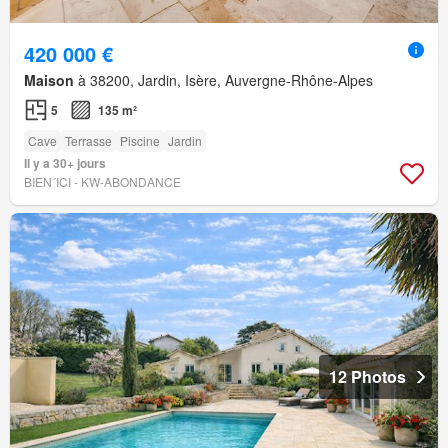
420 000 €
Maison
à 38200, Jardin, Isère, Auvergne-Rhône-Alpes
5
135 m²
Cave
Terrasse
Piscine
Jardin
Il y a 30+ jours
BIEN´ICI - KW-ABONDANCE
12 Photos