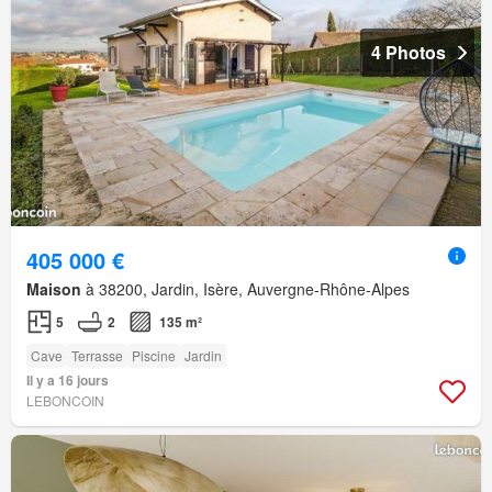
4 Photos
405 000 €
Maison
à 38200, Jardin, Isère, Auvergne-Rhône-Alpes
5
2
135 m²
Cave
Terrasse
Piscine
Jardin
Il y a 16 jours
LEBONCOIN