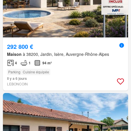
292 800 €
Maison
à 38200, Jardin, Isère, Auvergne-Rhône-Alpes
4
1
94 m²
Parking
Cuisine équipée
Il y a 6 jours
LEBONCOIN