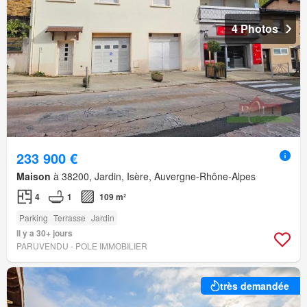
4 Photos
233 900 €
Maison
à 38200, Jardin, Isère, Auvergne-Rhône-Alpes
4
1
109 m²
Parking
Terrasse
Jardin
Il y a 30+ jours
PARUVENDU - POLE IMMOBILIER
très demandée