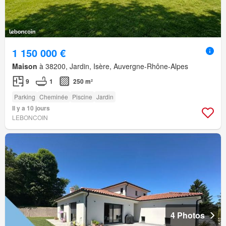
1 150 000 €
Maison
à 38200, Jardin, Isère, Auvergne-Rhône-Alpes
9
1
250 m²
Parking
Cheminée
Piscine
Jardin
Il y a 10 jours
LEBONCOIN
4 Photos