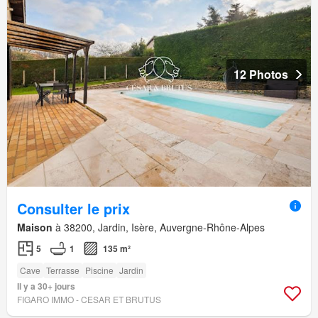
12 Photos
Consulter le prix
Maison
à 38200, Jardin, Isère, Auvergne-Rhône-Alpes
5
1
135 m²
Cave
Terrasse
Piscine
Jardin
Il y a 30+ jours
FIGARO IMMO - CESAR ET BRUTUS