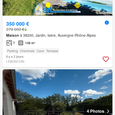
350 000 €
379 000 €
Maison
à 38200, Jardin, Isère, Auvergne-Rhône-Alpes
7
148 m²
Parking
Cheminée
Cave
Terrasse
Il y a 2 jours
LEBONCOIN
4 Photos