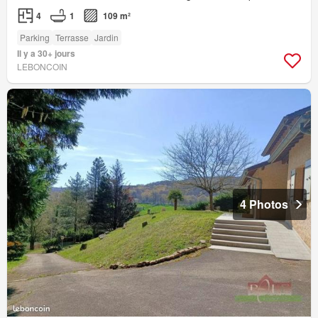
4
1
109 m²
Parking
Terrasse
Jardin
Il y a 30+ jours
LEBONCOIN
4 Photos