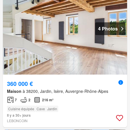
4 Photos
360 000 €
Maison
à 38200, Jardin, Isère, Auvergne-Rhône-Alpes
7
2
216 m²
Cuisine équipée
Cave
Jardin
Il y a 30+ jours
LEBONCOIN