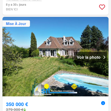
Il y a 30+ jours
BIEN´ICI
Mise À Jour
Voir la photo
350 000 €
379 000 €