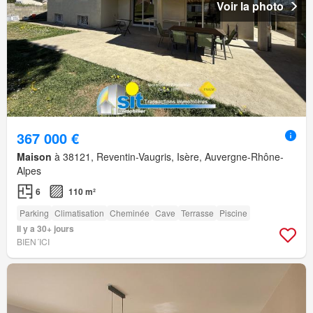
Voir la photo
367 000 €
Maison
à 38121, Reventin-Vaugris, Isère, Auvergne-Rhône-
Alpes
6
110 m²
Parking
Climatisation
Cheminée
Cave
Terrasse
Piscine
Il y a 30+ jours
BIEN´ICI