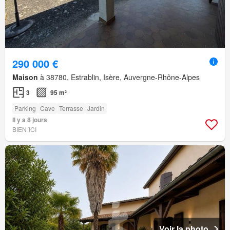
290 000 €
Maison
à 38780, Estrablin, Isère, Auvergne-Rhône-Alpes
3
95 m²
Parking
Cave
Terrasse
Jardin
Il y a 8 jours
BIEN´ICI
Voir la photo