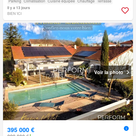
Parking
Climatisation
Cuisine équipée
Chauffage
Terrasse
Il y a 13 jours
BIEN´ICI
Voir la photo
395 000 €