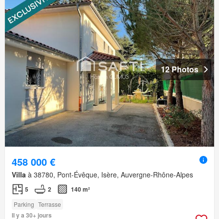
12 Photos
458 000 €
Villa
à 38780, Pont-Évêque, Isère, Auvergne-Rhône-Alpes
5
2
140 m²
Parking
Terrasse
Il y a 30+ jours