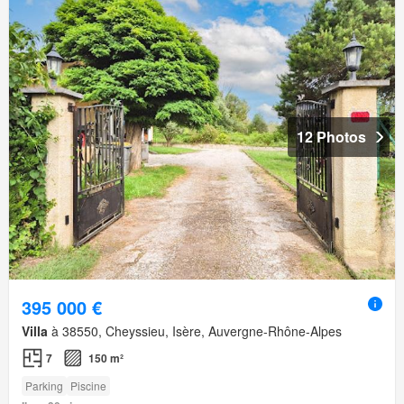
12 Photos
395 000 €
Villa
à 38550, Cheyssieu, Isère, Auvergne-Rhône-Alpes
7
150 m²
Parking
Piscine