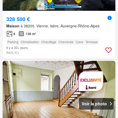
328 500 €
Maison
à 38200, Vienne, Isère, Auvergne-Rhône-Alpes
6
136 m²
Parking
Climatisation
Chauffage
Cheminée
Cave
Terrasse
Il y a 30+ jours
BIEN´ICI
Voir la photo