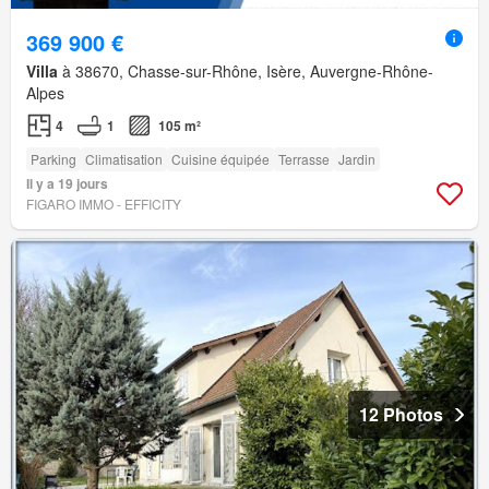
369 900 €
Villa
à 38670, Chasse-sur-Rhône, Isère, Auvergne-Rhône-
Alpes
4
1
105 m²
Parking
Climatisation
Cuisine équipée
Terrasse
Jardin
Il y a 19 jours
FIGARO IMMO - EFFICITY
12 Photos