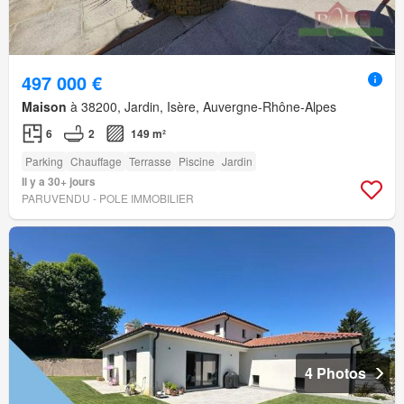
497 000 €
Maison
à 38200, Jardin, Isère, Auvergne-Rhône-Alpes
6
2
149 m²
Parking
Chauffage
Terrasse
Piscine
Jardin
Il y a 30+ jours
PARUVENDU - POLE IMMOBILIER
4 Photos