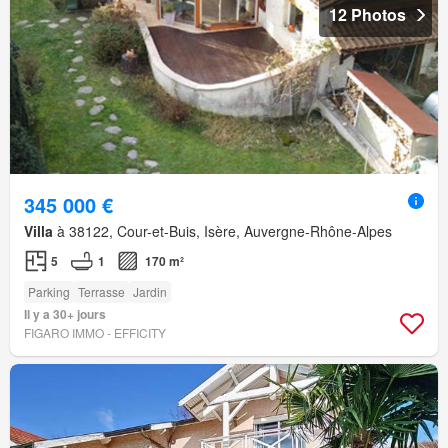
12 Photos
345 000 €
Villa
à 38122, Cour-et-Buis, Isère, Auvergne-Rhône-Alpes
5
1
170 m²
Parking
Terrasse
Jardin
Il y a 30+ jours
FIGARO IMMO - EFFICITY