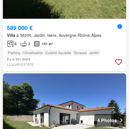
589 000 €
Villa
à 38200, Jardin, Isère, Auvergne-Rhône-Alpes
6
2
151 m²
Parking
Climatisation
Cuisine équipée
Terrasse
Jardin
Il y a 30+ jours
LUXURYESTATE
4 Photos