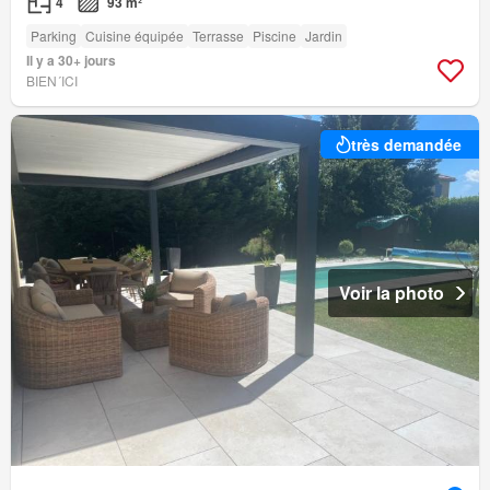
4
93 m²
Parking
Cuisine équipée
Terrasse
Piscine
Jardin
Il y a 30+ jours
BIEN´ICI
très demandée
Voir la photo