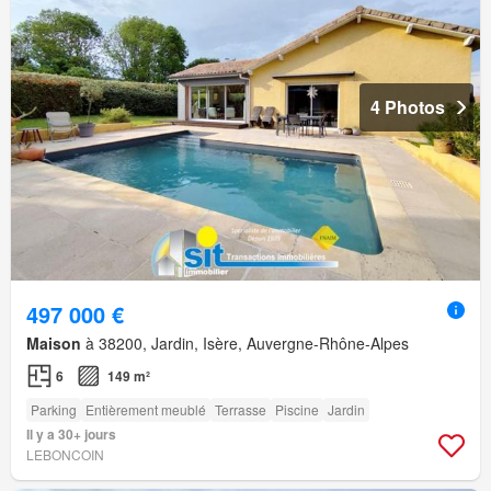
4 Photos
497 000 €
Maison
à 38200, Jardin, Isère, Auvergne-Rhône-Alpes
6
149 m²
Parking
Entièrement meublé
Terrasse
Piscine
Jardin
Il y a 30+ jours
LEBONCOIN