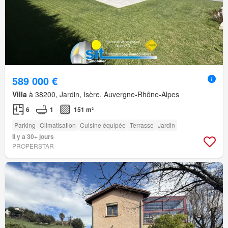
589 000 €
Villa
à 38200, Jardin, Isère, Auvergne-Rhône-Alpes
6
1
151 m²
Parking
Climatisation
Cuisine équipée
Terrasse
Jardin
Il y a 30+ jours
PROPERSTAR