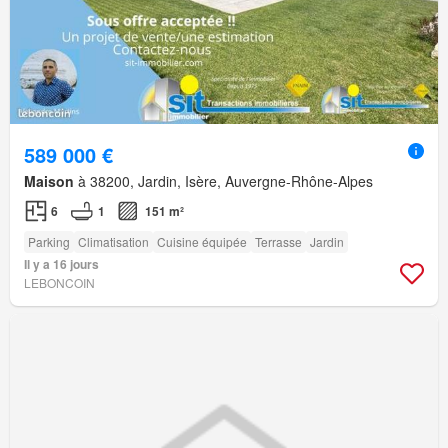
589 000 €
Maison
à 38200, Jardin, Isère, Auvergne-Rhône-Alpes
6
1
151 m²
Parking
Climatisation
Cuisine équipée
Terrasse
Jardin
Il y a 16 jours
LEBONCOIN