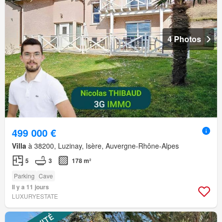
4 Photos
499 000 €
Villa
à 38200, Luzinay, Isère, Auvergne-Rhône-Alpes
5
3
178 m²
Parking
Cave
Il y a 11 jours
LUXURYESTATE