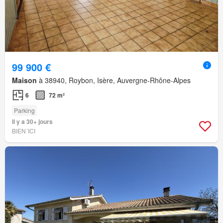
99 900 €
Maison
à 38940, Roybon, Isère, Auvergne-Rhône-Alpes
6
72 m²
Parking
Il y a 30+ jours
BIEN´ICI