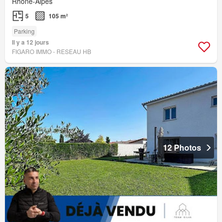
Rhône-Alpes
5
105 m²
Parking
Il y a 12 jours
FIGARO IMMO - RESEAU HB
12 Photos