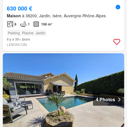
630 000 €
Maison
à 38200, Jardin, Isère, Auvergne-Rhône-Alpes
8
1
196 m²
Parking
Piscine
Jardin
Il y a 30+ jours
LEBONCOIN
4 Photos