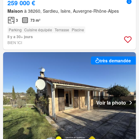
259 000 €
Maison
à 38260, Sardieu, Isère, Auvergne-Rhône-Alpes
3
73 m²
Parking
Cuisine équipée
Terrasse
Piscine
Il y a 30+ jours
BIEN´ICI
très demandée
Voir la photo