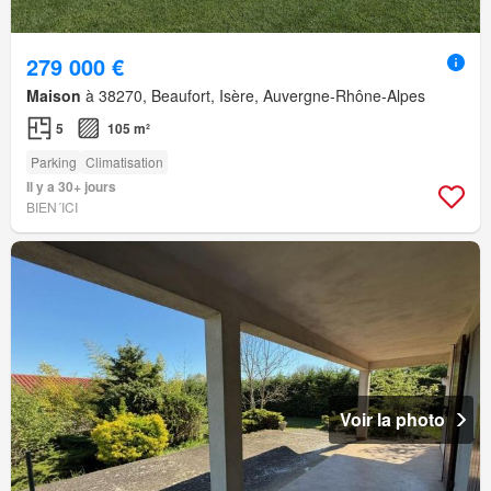
279 000 €
Maison
à 38270, Beaufort, Isère, Auvergne-Rhône-Alpes
5
105 m²
Parking
Climatisation
Il y a 30+ jours
BIEN´ICI
Voir la photo