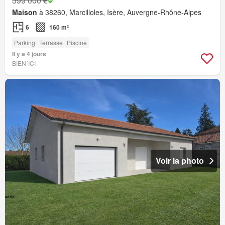
399 000 €
Maison
à 38260, Marcilloles, Isère, Auvergne-Rhône-Alpes
6
160 m²
Parking
Terrasse
Piscine
Il y a 4 jours
BIEN´ICI
Voir la photo