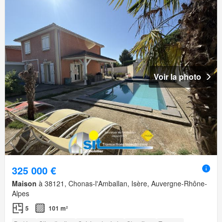
Voir la photo
325 000 €
Maison
à 38121, Chonas-l'Amballan, Isère, Auvergne-Rhône-
Alpes
5
101 m²