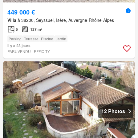
449 000 €
Villa
à 38200, Seyssuel, Isère, Auvergne-Rhône-Alpes
5
127 m²
Parking
Terrasse
Piscine
Jardin
Il y a 28 jours
PARUVENDU - EFFICITY
12 Photos