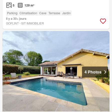
5
129 m²
Parking
Climatisation
Cave
Terrasse
Jardin
Il y a 30+ jours
GOFLINT - SIT IMMOBILIER
4 Photos