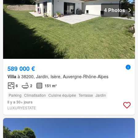
4 Photos
589 000 €
Villa
à 38200, Jardin, Isère, Auvergne-Rhône-Alpes
6
2
151 m²
Parking
Climatisation
Cuisine équipée
Terrasse
Jardin
Il y a 30+ jours
LUXURYESTATE