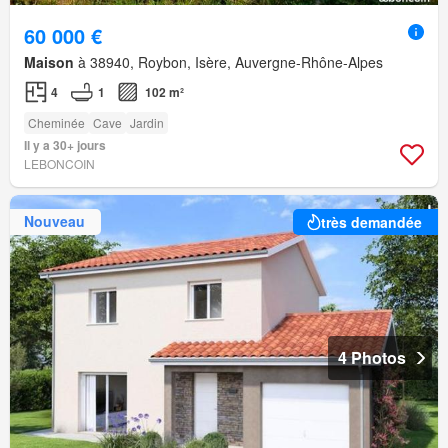
60 000 €
Maison
à 38940, Roybon, Isère, Auvergne-Rhône-Alpes
4
1
102 m²
Cheminée
Cave
Jardin
Il y a 30+ jours
LEBONCOIN
Nouveau
très demandée
4 Photos