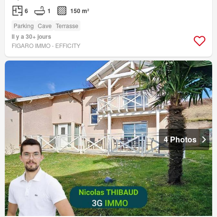
6
1
150 m²
Parking
Cave
Terrasse
Il y a 30+ jours
FIGARO IMMO - EFFICITY
4 Photos