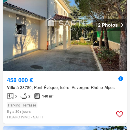
12 Photos
458 000 €
Villa
à 38780, Pont-Évêque, Isère, Auvergne-Rhône-Alpes
5
2
140 m²
Parking
Terrasse
Il y a 30+ jours
FIGARO IMMO - SAFTI