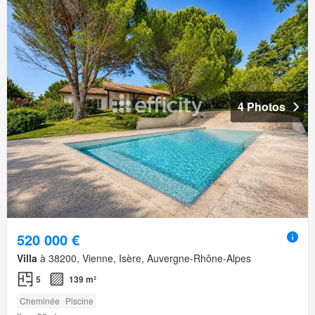
4 Photos
520 000 €
Villa
à 38200, Vienne, Isère, Auvergne-Rhône-Alpes
5
139 m²
Cheminée
Piscine