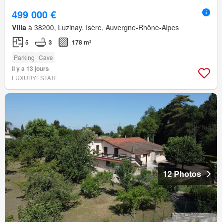
499 000 €
Villa
à 38200, Luzinay, Isère, Auvergne-Rhône-Alpes
5
3
178 m²
Parking
Cave
Il y a 13 jours
LUXURYESTATE
12 Photos