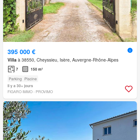
395 000 €
Villa
à 38550, Cheyssieu, Isère, Auvergne-Rhône-Alpes
7
150 m²
Parking
Piscine
Il y a 30+ jours
FIGARO IMMO - PROVIMO