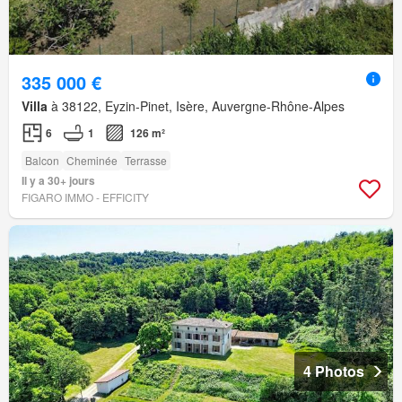
335 000 €
Villa
à 38122, Eyzin-Pinet, Isère, Auvergne-Rhône-Alpes
6
1
126 m²
Balcon
Cheminée
Terrasse
Il y a 30+ jours
FIGARO IMMO - EFFICITY
4 Photos