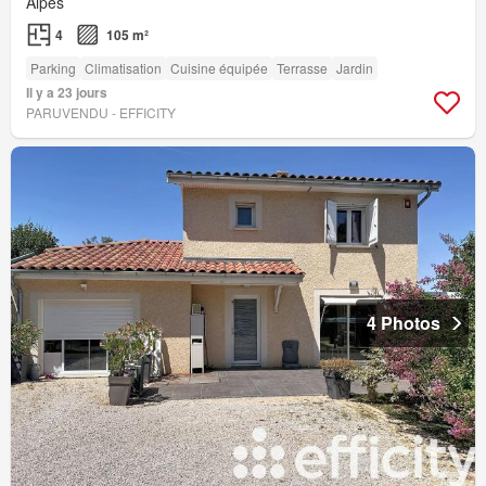
Alpes
4
105 m²
Parking
Climatisation
Cuisine équipée
Terrasse
Jardin
Il y a 23 jours
PARUVENDU - EFFICITY
4 Photos