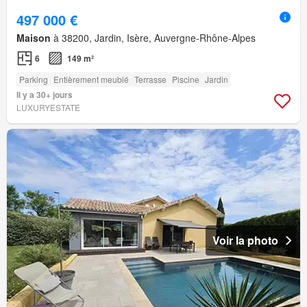
497 000 €
Maison
à 38200, Jardin, Isère, Auvergne-Rhône-Alpes
6
149 m²
Parking
Entièrement meublé
Terrasse
Piscine
Jardin
Il y a 30+ jours
LUXURYESTATE
Voir la photo