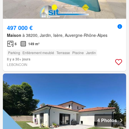
497 000 €
Maison
à 38200, Jardin, Isère, Auvergne-Rhône-Alpes
6
149 m²
Parking
Entièrement meublé
Terrasse
Piscine
Jardin
Il y a 30+ jours
LEBONCOIN
4 Photos