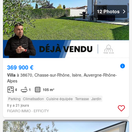
12 Photos
369 900 €
Villa
à 38670, Chasse-sur-Rhône, Isère, Auvergne-Rhône-
Alpes
4
1
105 m²
Parking
Climatisation
Cuisine équipée
Terrasse
Jardin
Il y a 21 jours
FIGARO IMMO - EFFICITY