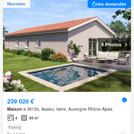
Nouveau
très demandée
4 Photos
239 020 €
Maison
à 38150, Assieu, Isère, Auvergne-Rhône-Alpes
4
85 m²
Parking
Il y a 1 jour