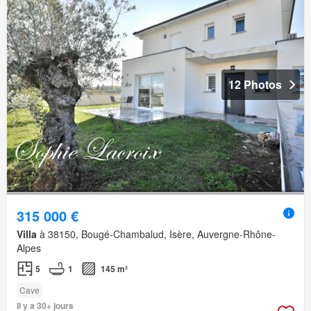
12 Photos
315 000 €
Villa
à 38150, Bougé-Chambalud, Isère, Auvergne-Rhône-
Alpes
5
1
145 m²
Cave
Il y a 30+ jours