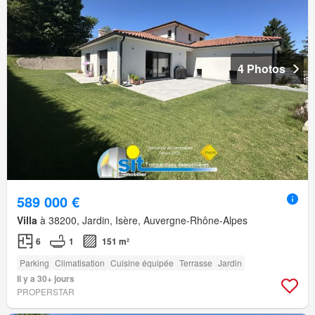
4 Photos
589 000 €
Villa
à 38200, Jardin, Isère, Auvergne-Rhône-Alpes
6
1
151 m²
Parking
Climatisation
Cuisine équipée
Terrasse
Jardin
Il y a 30+ jours
PROPERSTAR