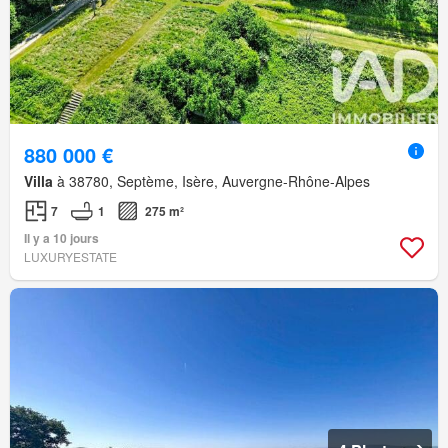
880 000 €
Villa
à 38780, Septème, Isère, Auvergne-Rhône-Alpes
7
1
275 m²
Il y a 10 jours
LUXURYESTATE