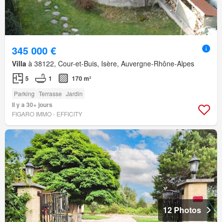
345 000 €
Villa
à 38122, Cour-et-Buis, Isère, Auvergne-Rhône-Alpes
5
1
170 m²
Parking
Terrasse
Jardin
Il y a 30+ jours
FIGARO IMMO - EFFICITY
12 Photos