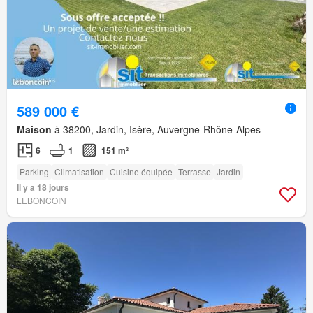
589 000 €
Maison
à 38200, Jardin, Isère, Auvergne-Rhône-Alpes
6
1
151 m²
Parking
Climatisation
Cuisine équipée
Terrasse
Jardin
Il y a 18 jours
LEBONCOIN