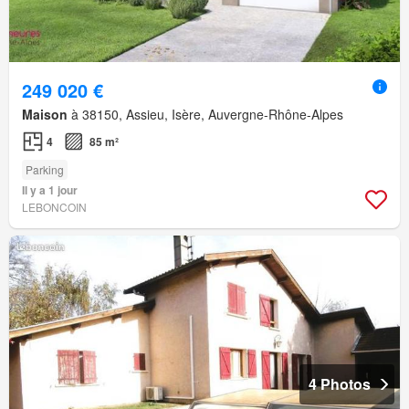
249 020 €
Maison
à 38150, Assieu, Isère, Auvergne-Rhône-Alpes
4
85 m²
Parking
Il y a 1 jour
LEBONCOIN
4 Photos