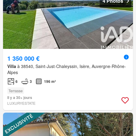
4 Photos
1 350 000 €
Villa
à 38540, Saint-Just-Chaleyssin, Isère, Auvergne-Rhône-
Alpes
6
3
196 m²
Terrasse
Il y a 30+ jours
LUXURYESTATE