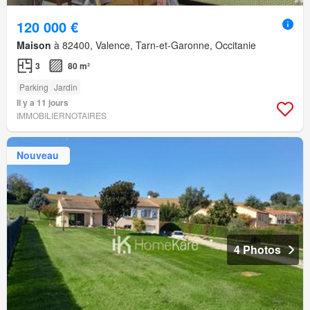
120 000 €
Maison
à 82400, Valence, Tarn-et-Garonne, Occitanie
3
80 m²
Parking
Jardin
Il y a 11 jours
IMMOBILIERNOTAIRES
Nouveau
4 Photos