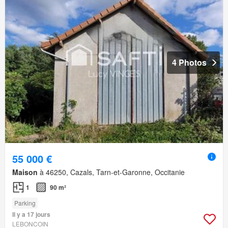
4 Photos
55 000 €
Maison
à 46250, Cazals, Tarn-et-Garonne, Occitanie
1
90 m²
Parking
Il y a 17 jours
LEBONCOIN