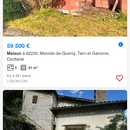
59 500 €
Maison
à 82230, Monclar-de-Quercy, Tarn-et-Garonne,
Occitanie
4
81 m²
Il y a 30+ jours
LEBONCOIN