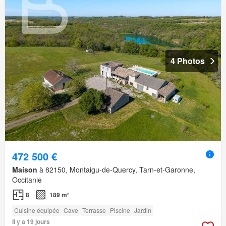
4 Photos
472 500 €
Maison
à 82150, Montaigu-de-Quercy, Tarn-et-Garonne,
Occitanie
8
189 m²
Cuisine équipée
Cave
Terrasse
Piscine
Jardin
Il y a 19 jours