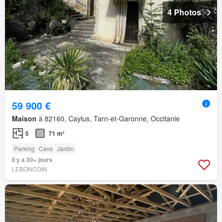
4 Photos
59 900 €
Maison
à 82160, Caylus, Tarn-et-Garonne, Occitanie
5
71 m²
Parking
Cave
Jardin
Il y a 30+ jours
LEBONCOIN