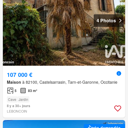
4 Photos
107 000 €
Maison
à 82100, Castelsarrasin, Tarn-et-Garonne, Occitanie
5
83 m²
Cave
Jardin
Il y a 30+ jours
LEBONCOIN
très demandée