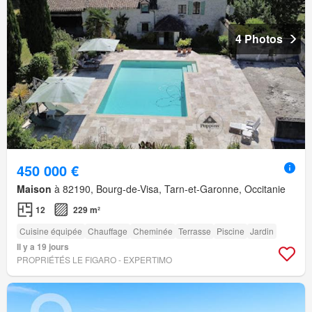
4 Photos
450 000 €
Maison
à 82190, Bourg-de-Visa, Tarn-et-Garonne, Occitanie
12
229 m²
Cuisine équipée
Chauffage
Cheminée
Terrasse
Piscine
Jardin
Il y a 19 jours
PROPRIÉTÉS LE FIGARO - EXPERTIMO