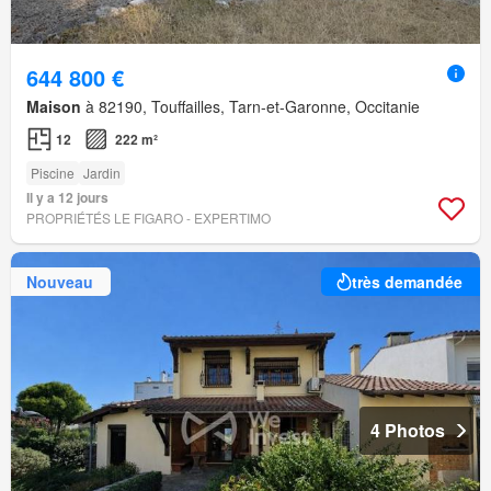
644 800 €
Maison
à 82190, Touffailles, Tarn-et-Garonne, Occitanie
12
222 m²
Piscine
Jardin
Il y a 12 jours
PROPRIÉTÉS LE FIGARO - EXPERTIMO
Nouveau
très demandée
4 Photos