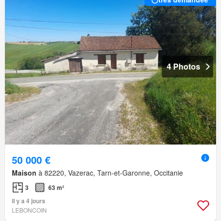
4 Photos
50 000 €
Maison
à 82220, Vazerac, Tarn-et-Garonne, Occitanie
3
63 m²
Il y a 4 jours
LEBONCOIN