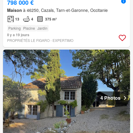
798 000 €
Maison
à 46250, Cazals, Tarn-et-Garonne, Occitanie
13
4
375 m²
Parking
Piscine
Jardin
Il y a 19 jours
PROPRIÉTÉS LE FIGARO - EXPERTIMO
4 Photos