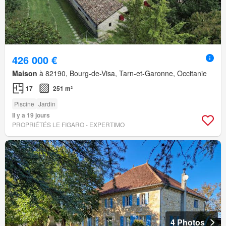
426 000 €
Maison
à 82190, Bourg-de-Visa, Tarn-et-Garonne, Occitanie
17
251 m²
Piscine
Jardin
Il y a 19 jours
PROPRIÉTÉS LE FIGARO - EXPERTIMO
4 Photos