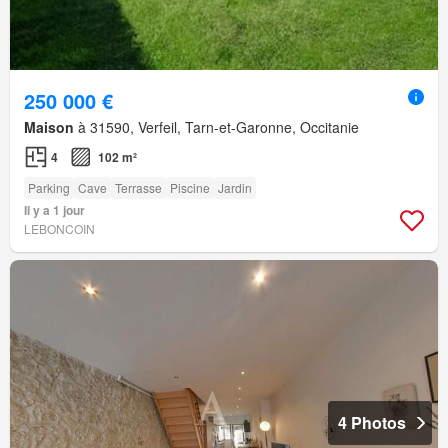
250 000 €
Maison
à 31590, Verfeil, Tarn-et-Garonne, Occitanie
4
102 m²
Parking
Cave
Terrasse
Piscine
Jardin
Il y a 1 jour
LEBONCOIN
4 Photos