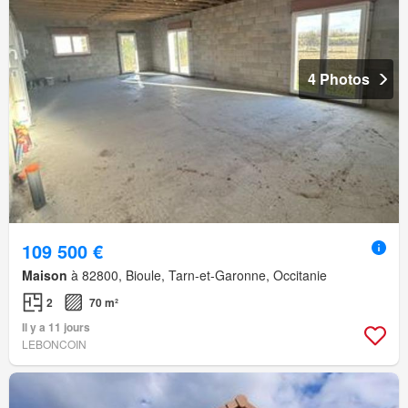
4 Photos
109 500 €
Maison
à 82800, Bioule, Tarn-et-Garonne, Occitanie
2
70 m²
Il y a 11 jours
LEBONCOIN