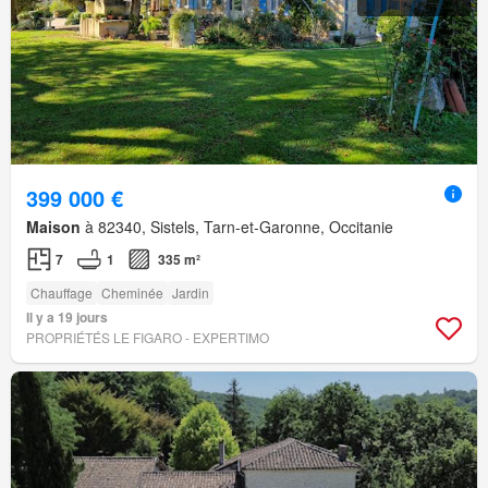
399 000 €
Maison
à 82340, Sistels, Tarn-et-Garonne, Occitanie
7
1
335 m²
Chauffage
Cheminée
Jardin
Il y a 19 jours
PROPRIÉTÉS LE FIGARO - EXPERTIMO