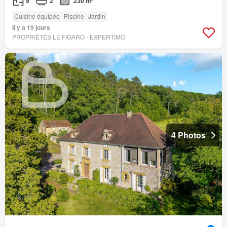
9
2
230 m²
Cuisine équipée
Piscine
Jardin
Il y a 19 jours
PROPRIÉTÉS LE FIGARO - EXPERTIMO
4 Photos