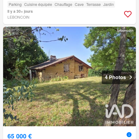
Parking
Cuisine équipée
Chauffage
Cave
Terrasse
Jardin
Il y a 30+ jours
LEBONCOIN
4 Photos
65 000 €