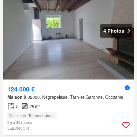
4 Photos
124 000 €
Maison
à 82800, Nègrepelisse, Tarn-et-Garonne, Occitanie
3
76 m²
Cheminée
Terrasse
Jardin
Il y a 30+ jours
LEBONCOIN