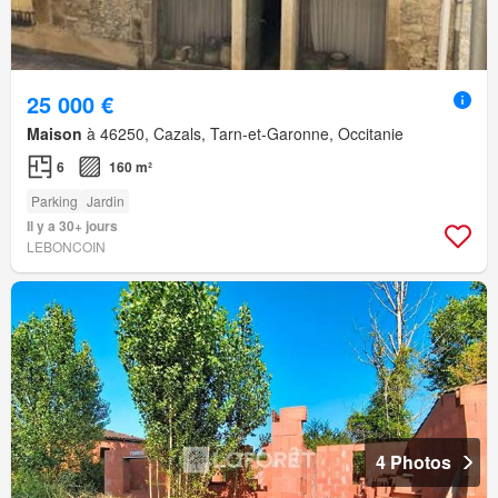
25 000 €
Maison
à 46250, Cazals, Tarn-et-Garonne, Occitanie
6
160 m²
Parking
Jardin
Il y a 30+ jours
LEBONCOIN
4 Photos