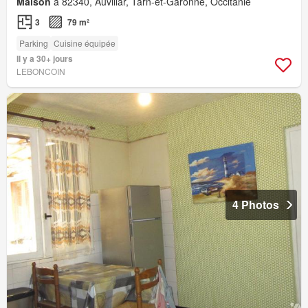
Maison
à 82340, Auvillar, Tarn-et-Garonne, Occitanie
3
79 m²
Parking
Cuisine équipée
Il y a 30+ jours
LEBONCOIN
4 Photos