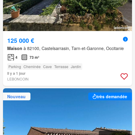
125 000 €
Maison
à 82100, Castelsarrasin, Tarn-et-Garonne, Occitanie
4
73 m²
Parking
Cheminée
Cave
Terrasse
Jardin
Il y a 1 jour
LEBONCOIN
Nouveau
très demandée