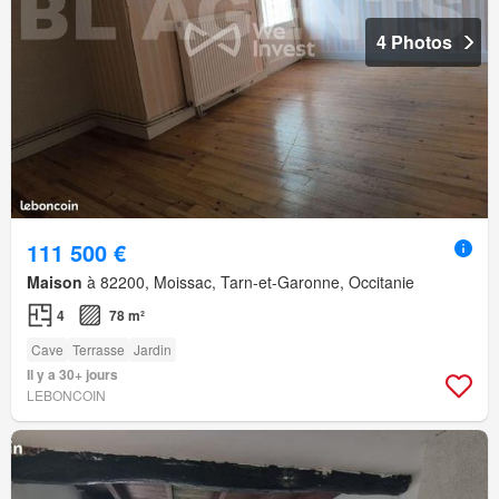
4 Photos
111 500 €
Maison
à 82200, Moissac, Tarn-et-Garonne, Occitanie
4
78 m²
Cave
Terrasse
Jardin
Il y a 30+ jours
LEBONCOIN