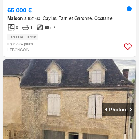
65 000 €
Maison
à 82160, Caylus, Tarn-et-Garonne, Occitanie
3
1
68 m²
Terrasse
Jardin
Il y a 30+ jours
LEBONCOIN
4 Photos