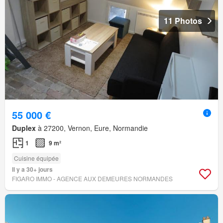
11 Photos
55 000 €
Duplex
à 27200, Vernon, Eure, Normandie
1
9 m²
Cuisine équipée
Il y a 30+ jours
FIGARO IMMO - AGENCE AUX DEMEURES NORMANDES