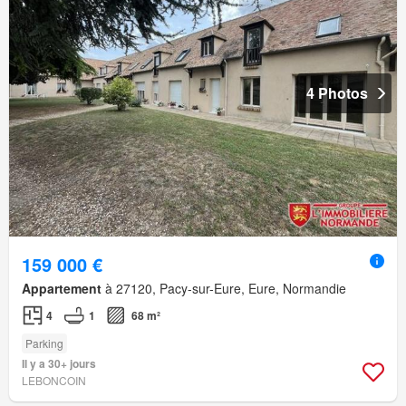
4 Photos
159 000 €
Appartement
à 27120, Pacy-sur-Eure, Eure, Normandie
4
1
68 m²
Parking
Il y a 30+ jours
LEBONCOIN