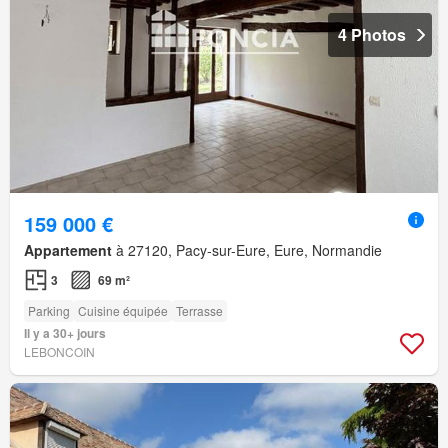
4 Photos
159 000 €
Appartement
à 27120, Pacy-sur-Eure, Eure, Normandie
3
69 m²
Parking
Cuisine équipée
Terrasse
Il y a 30+ jours
LEBONCOIN