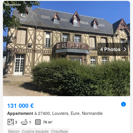
4 Photos
131 000 €
Appartement
à 27400, Louviers, Eure, Normandie
3
1
76 m²
Balcon
Cuisine équipée
Chauffage