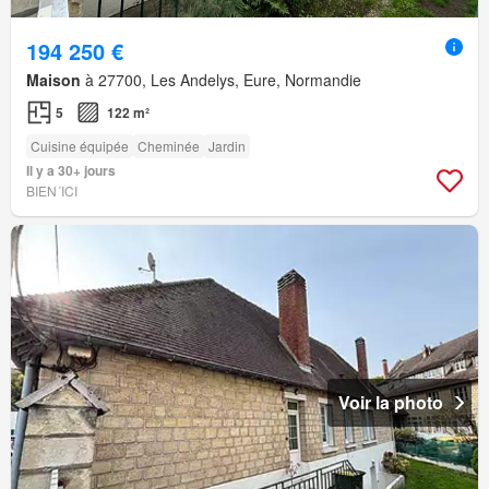
194 250 €
Maison
à 27700, Les Andelys, Eure, Normandie
5
122 m²
Cuisine équipée
Cheminée
Jardin
Il y a 30+ jours
BIEN´ICI
Voir la photo