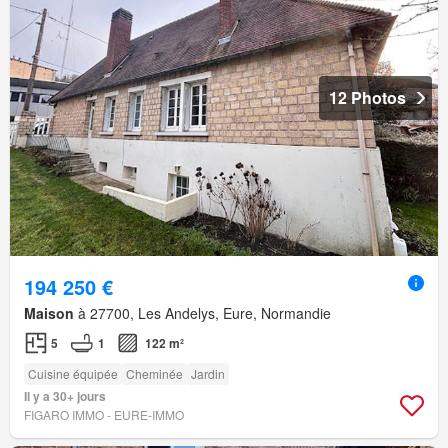
12 Photos
194 250 €
Maison
à 27700, Les Andelys, Eure, Normandie
5
1
122 m²
Cuisine équipée
Cheminée
Jardin
Il y a 30+ jours
FIGARO IMMO - EURE-IMMO