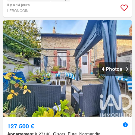
Il y a 14 jours
LEBONCOIN
4 Photos
127 500 €
Appartement
à 27140, Gisors, Eure, Normandie