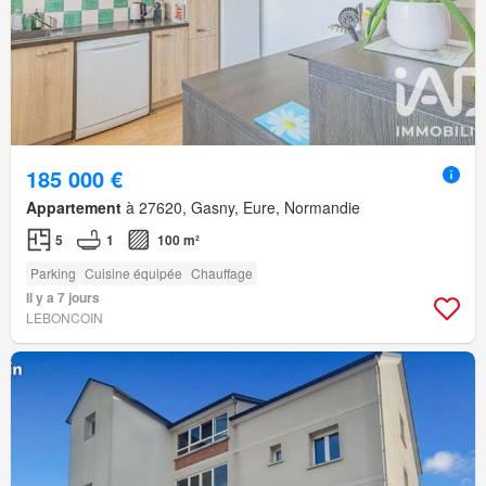
185 000 €
Appartement
à 27620, Gasny, Eure, Normandie
5
1
100 m²
Parking
Cuisine équipée
Chauffage
Il y a 7 jours
LEBONCOIN