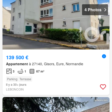
4 Photos
139 500 €
Appartement
à 27140, Gisors, Eure, Normandie
3
1
67 m²
Parking
Terrasse
Il y a 30+ jours
LEBONCOIN