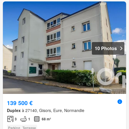
10 Photos
139 500 €
Duplex
à 27140, Gisors, Eure, Normandie
3
1
68 m²
Parking
Terrasse