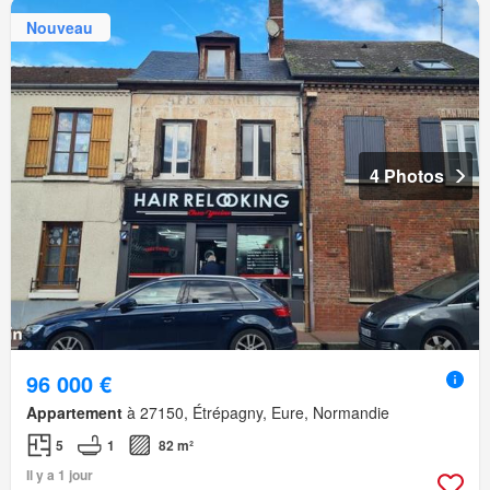
Nouveau
4 Photos
96 000 €
Appartement
à 27150, Étrépagny, Eure, Normandie
5
1
82 m²
Il y a 1 jour