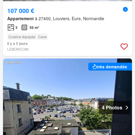
107 000 €
Appartement
à 27400, Louviers, Eure, Normandie
3
56 m²
Cuisine équipée
Cave
Il y a 5 jours
LEBONCOIN
très demandée
4 Photos