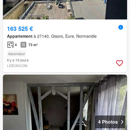
163 525 €
Appartement
à 27140, Gisors, Eure, Normandie
4
73 m²
Ascenseur
Il y a 16 jours
LEBONCOIN
4 Photos