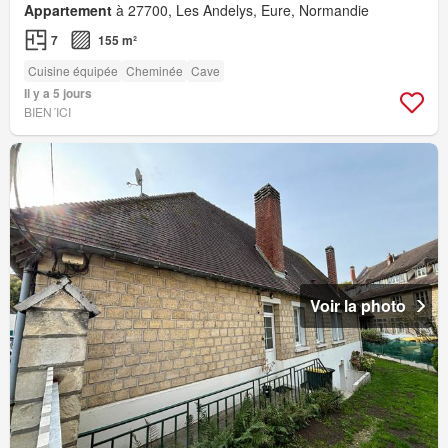
Appartement
à 27700, Les Andelys, Eure, Normandie
7
155 m²
Cuisine équipée
Cheminée
Cave
Il y a 5 jours
BIEN´ICI
Voir la photo