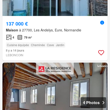
137 000 €
Maison
à 27700, Les Andelys, Eure, Normandie
4
79 m²
Cuisine équipée
Cheminée
Cave
Jardin
Il y a 14 jours
LEBONCOIN
4 Photos