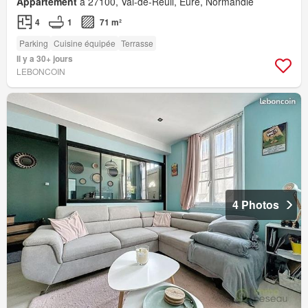
Appartement
à 27100, Val-de-Reuil, Eure, Normandie
4
1
71 m²
Parking
Cuisine équipée
Terrasse
Il y a 30+ jours
LEBONCOIN
4 Photos