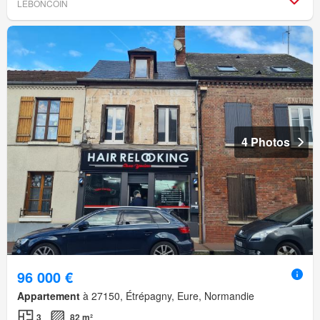
LEBONCOIN
4 Photos
96 000 €
Appartement
à 27150, Étrépagny, Eure, Normandie
3
82 m²