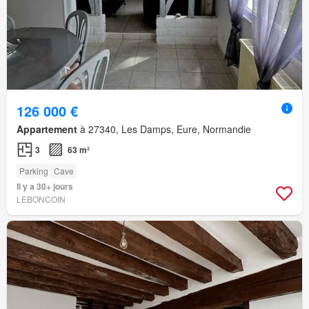
126 000 €
Appartement
à 27340, Les Damps, Eure, Normandie
3
63 m²
Parking
Cave
Il y a 30+ jours
LEBONCOIN