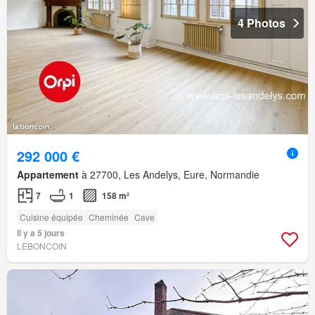
4 Photos
292 000 €
Appartement
à 27700, Les Andelys, Eure, Normandie
7
1
158 m²
Cuisine équipée
Cheminée
Cave
Il y a 5 jours
LEBONCOIN