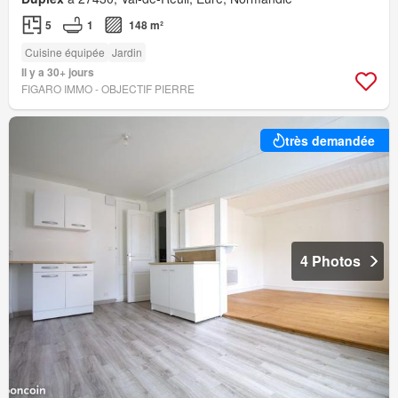
5
1
148 m²
Cuisine équipée
Jardin
Il y a 30+ jours
FIGARO IMMO - OBJECTIF PIERRE
très demandée
4 Photos