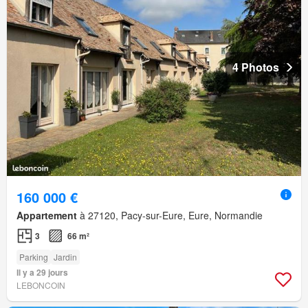
4 Photos
160 000 €
Appartement
à 27120, Pacy-sur-Eure, Eure, Normandie
3
66 m²
Parking
Jardin
Il y a 29 jours
LEBONCOIN