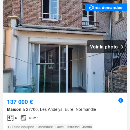
très demandée
Voir la photo
137 000 €
Maison
à 27700, Les Andelys, Eure, Normandie
4
78 m²
Cuisine équipée
Cheminée
Cave
Terrasse
Jardin