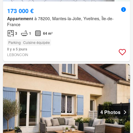
173 000 €
Appartement
à 78200, Mantes-la-Jolie, Yvelines, Île-de-
France
3
1
64 m²
Parking
Cuisine équipée
Il y a 5 jours
LEBONCOIN
4 Photos