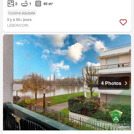
2
1
40 m²
Cuisine équipée
Il y a 30+ jours
LEBONCOIN
4 Photos