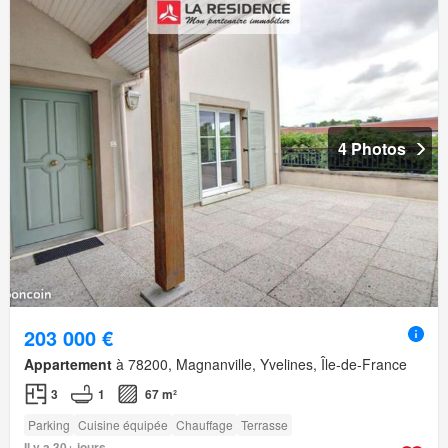
4 Photos
203 000 €
Appartement
à 78200, Magnanville, Yvelines, Île-de-France
3
1
67 m²
Parking
Cuisine équipée
Chauffage
Terrasse
Il y a 30+ jours