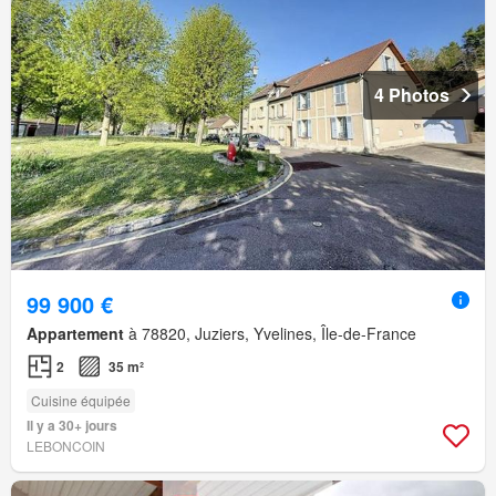
4 Photos
99 900 €
Appartement
à 78820, Juziers, Yvelines, Île-de-France
2
35 m²
Cuisine équipée
Il y a 30+ jours
LEBONCOIN