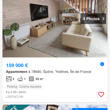
4 Photos
159 000 €
Appartement
à 78680, Épône, Yvelines, Île-de-France
3
1
55 m²
Parking
Cuisine équipée
Il y a 30+ jours
LEBONCOIN