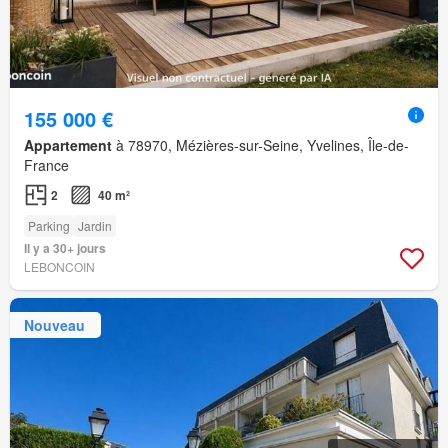
155 000 €
Appartement
à 78970, Mézières-sur-Seine, Yvelines, Île-de-
France
2
40 m²
Parking
Jardin
Il y a 30+ jours
LEBONCOIN
Nouveau