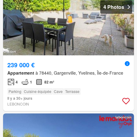
4 Photos
239 000 €
Appartement
à 78440, Gargenville, Yvelines, Île-de-France
4
1
82 m²
Parking
Cuisine équipée
Cave
Terrasse
Il y a 30+ jours
LEBONCOIN