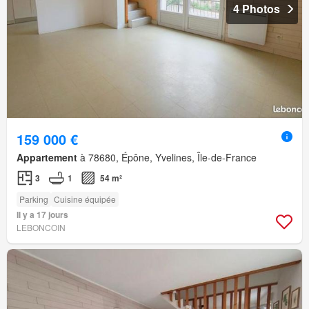
4 Photos
159 000 €
Appartement
à 78680, Épône, Yvelines, Île-de-France
3
1
54 m²
Parking
Cuisine équipée
Il y a 17 jours
LEBONCOIN