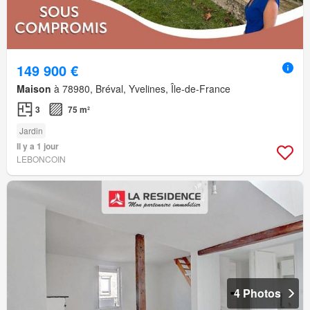
149 900 €
Maison
à 78980, Bréval, Yvelines, Île-de-France
3
75 m²
Jardin
Il y a 1 jour
LEBONCOIN
4 Photos