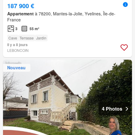
187 900 €
Appartement
à 78200, Mantes-la-Jolie, Yvelines, Île-de-
France
3
55 m²
Cave
Terrasse
Jardin
Il y a 8 jours
LEBONCOIN
Nouveau
4 Photos