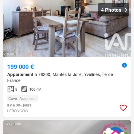
4 Photos
199 000 €
Appartement
à 78200, Mantes-la-Jolie, Yvelines, Île-de-
France
5
100 m²
Cave
Ascenseur
Il y a 30+ jours
LEBONCOIN