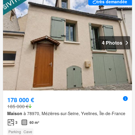
très demandée
4 Photos
178 000 €
185 000 €
Maison
à 78970, Mézières-sur-Seine, Yvelines, Île-de-France
3
60 m²
Parking
Cave