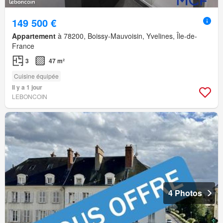
149 500 €
Appartement
à 78200, Boissy-Mauvoisin, Yvelines, Île-de-
France
3
47 m²
Cuisine équipée
Il y a 1 jour
LEBONCOIN
4 Photos