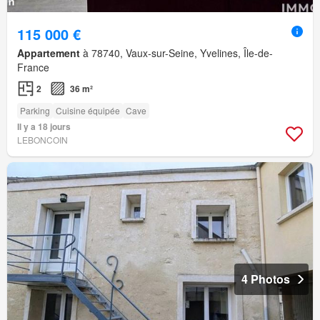
115 000 €
Appartement
à 78740, Vaux-sur-Seine, Yvelines, Île-de-
France
2
36 m²
Parking
Cuisine équipée
Cave
Il y a 18 jours
LEBONCOIN
4 Photos