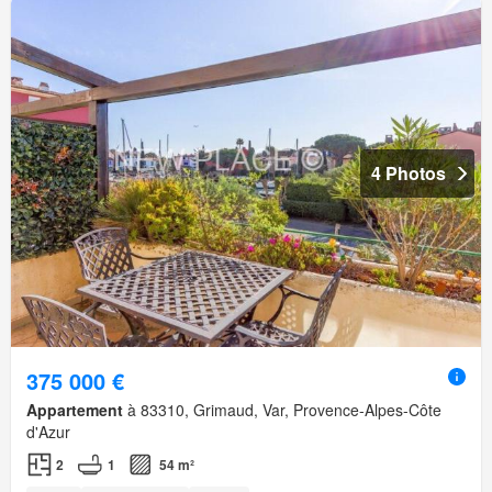
4 Photos
375 000 €
Appartement
à 83310, Grimaud, Var, Provence-Alpes-Côte
d'Azur
2
1
54 m²