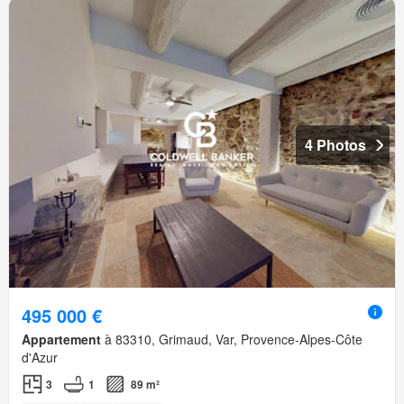
4 Photos
495 000 €
Appartement
à 83310, Grimaud, Var, Provence-Alpes-Côte
d'Azur
3
1
89 m²