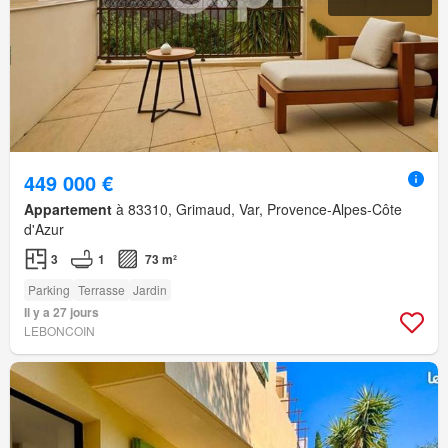
449 000 €
Appartement
à 83310, Grimaud, Var, Provence-Alpes-Côte
d'Azur
3
1
73 m²
Parking
Terrasse
Jardin
Il y a 27 jours
LEBONCOIN