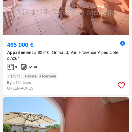
465 000 €
Appartement
à 83310, Grimaud, Var, Provence-Alpes-Côte
d'Azur
3
61 m²
Parking
Terrasse
Ascenseur
Il y a 30+ jours
GREEN-ACRES