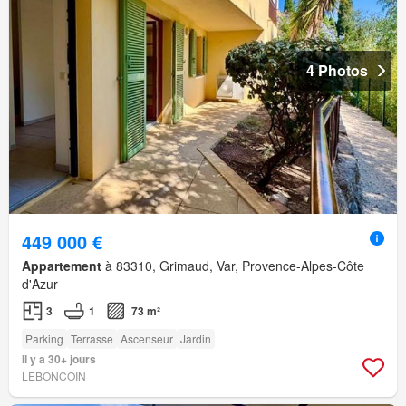
4 Photos
449 000 €
Appartement
à 83310, Grimaud, Var, Provence-Alpes-Côte
d'Azur
3
1
73 m²
Parking
Terrasse
Ascenseur
Jardin
Il y a 30+ jours
LEBONCOIN