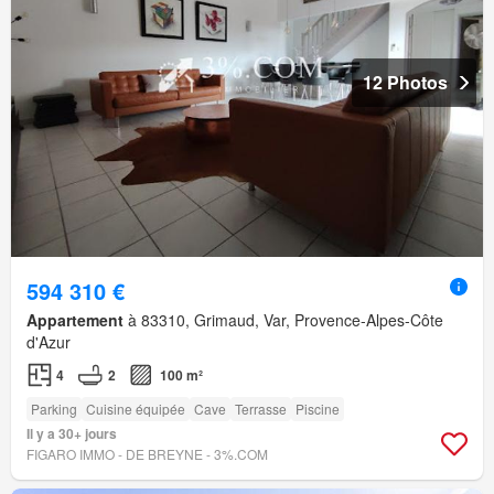
12 Photos
594 310 €
Appartement
à 83310, Grimaud, Var, Provence-Alpes-Côte
d'Azur
4
2
100 m²
Parking
Cuisine équipée
Cave
Terrasse
Piscine
Il y a 30+ jours
FIGARO IMMO - DE BREYNE - 3%.COM