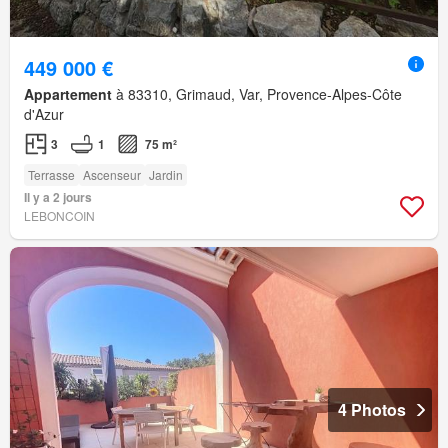
449 000 €
Appartement
à 83310, Grimaud, Var, Provence-Alpes-Côte
d'Azur
3
1
75 m²
Terrasse
Ascenseur
Jardin
Il y a 2 jours
LEBONCOIN
4 Photos