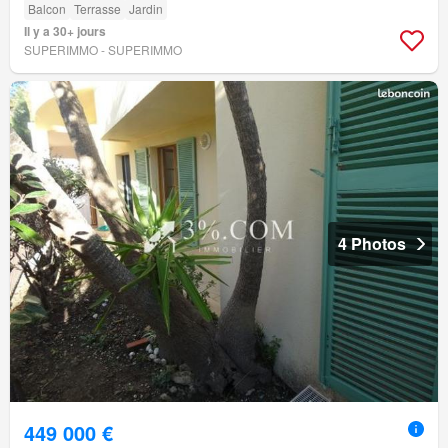
Balcon
Terrasse
Jardin
Il y a 30+ jours
SUPERIMMO - SUPERIMMO
4 Photos
449 000 €