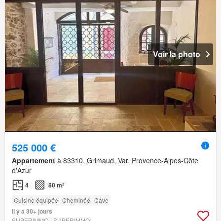
Voir la photo
525 000 €
Appartement
à 83310, Grimaud, Var, Provence-Alpes-Côte
d'Azur
4
80 m²
Cuisine équipée
Cheminée
Cave
Il y a 30+ jours
SUPERIMMO - SUPERIMMO