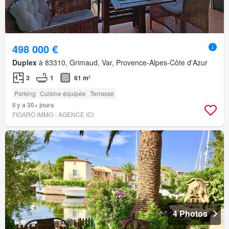
498 000 €
Duplex
à 83310, Grimaud, Var, Provence-Alpes-Côte d'Azur
3
1
61 m²
Parking
Cuisine équipée
Terrasse
Il y a 30+ jours
FIGARO IMMO - AGENCE ICI
4 Photos