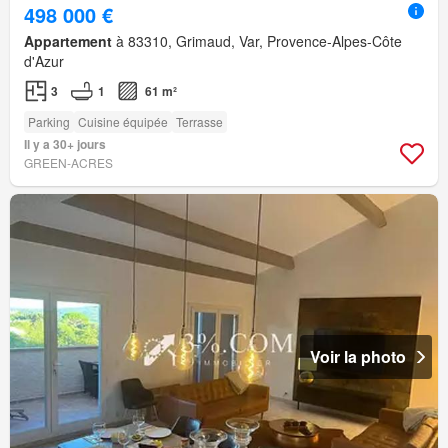
498 000 €
Appartement
à 83310, Grimaud, Var, Provence-Alpes-Côte
d'Azur
3
1
61 m²
Parking
Cuisine équipée
Terrasse
Il y a 30+ jours
GREEN-ACRES
Voir la photo