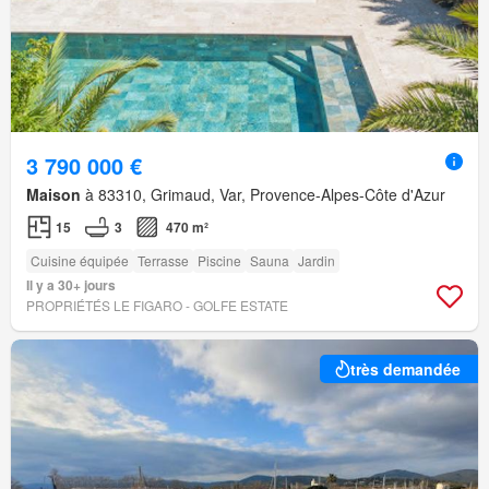
3 790 000 €
Maison
à 83310, Grimaud, Var, Provence-Alpes-Côte d'Azur
15
3
470 m²
Cuisine équipée
Terrasse
Piscine
Sauna
Jardin
Il y a 30+ jours
PROPRIÉTÉS LE FIGARO - GOLFE ESTATE
très demandée