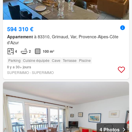
594 310 €
Appartement
à 83310, Grimaud, Var, Provence-Alpes-Côte
d'Azur
4
2
100 m²
Parking
Cuisine équipée
Cave
Terrasse
Piscine
Il y a 30+ jours
SUPERIMMO - SUPERIMMO
4 Photos