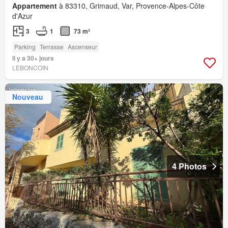
Appartement
à 83310, Grimaud, Var, Provence-Alpes-Côte
d'Azur
3
1
73 m²
Parking
Terrasse
Ascenseur
Il y a 30+ jours
LEBONCOIN
Nouveau
4 Photos