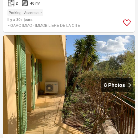
2
40 m²
Parking
Ascenseur
Il y a 30+ jours
FIGARO IMMO - IMMOBILIERE DE LA CITE
8 Photos