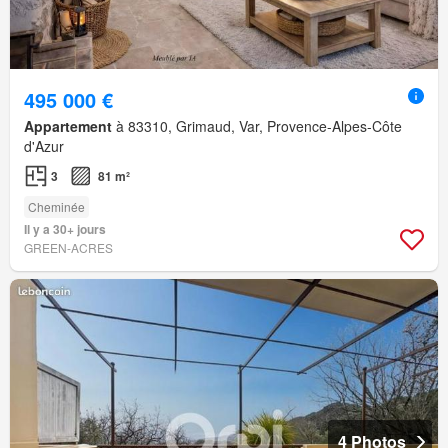
495 000 €
Appartement
à 83310, Grimaud, Var, Provence-Alpes-Côte
d'Azur
3
81 m²
Cheminée
Il y a 30+ jours
GREEN-ACRES
4 Photos