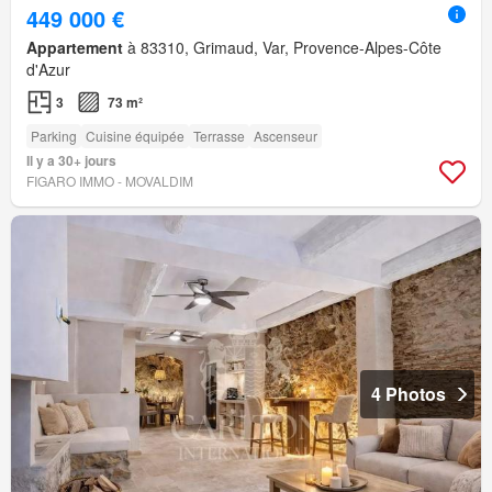
449 000 €
Appartement
à 83310, Grimaud, Var, Provence-Alpes-Côte
d'Azur
3
73 m²
Parking
Cuisine équipée
Terrasse
Ascenseur
Il y a 30+ jours
FIGARO IMMO - MOVALDIM
4 Photos