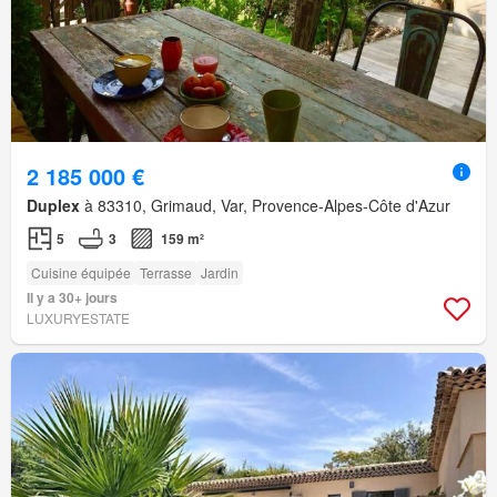
2 185 000 €
Duplex
à 83310, Grimaud, Var, Provence-Alpes-Côte d'Azur
5
3
159 m²
Cuisine équipée
Terrasse
Jardin
Il y a 30+ jours
LUXURYESTATE