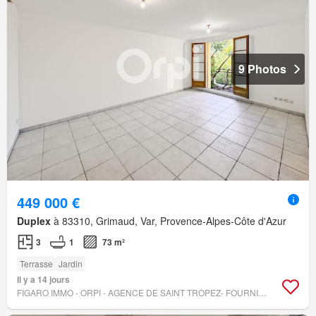
9 Photos
449 000 €
Duplex
à 83310, Grimaud, Var, Provence-Alpes-Côte d'Azur
3
1
73 m²
Terrasse
Jardin
Il y a 14 jours
FIGARO IMMO - ORPI - AGENCE DE SAINT TROPEZ- FOURNIALS ET MOUGEL ASSOCIÉS