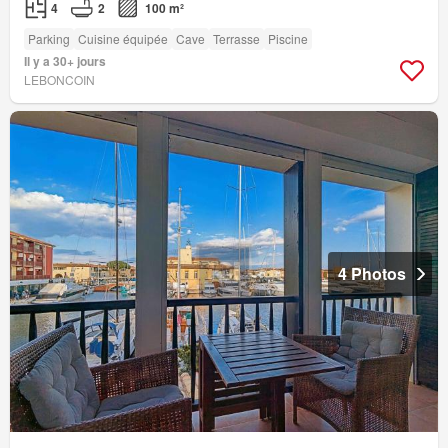
4
2
100 m²
Parking
Cuisine équipée
Cave
Terrasse
Piscine
Il y a 30+ jours
LEBONCOIN
4 Photos