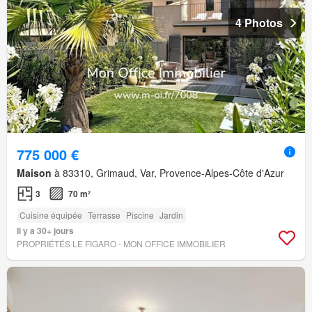
4 Photos
775 000 €
Maison
à 83310, Grimaud, Var, Provence-Alpes-Côte d'Azur
3
70 m²
Cuisine équipée
Terrasse
Piscine
Jardin
Il y a 30+ jours
PROPRIÉTÉS LE FIGARO - MON OFFICE IMMOBILIER