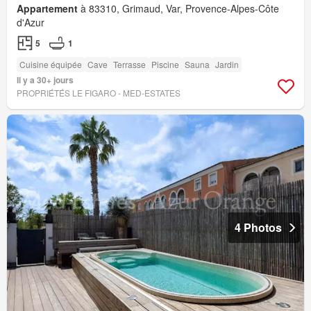
Appartement
à 83310, Grimaud, Var, Provence-Alpes-Côte
d'Azur
5
1
Cuisine équipée
Cave
Terrasse
Piscine
Sauna
Jardin
Il y a 30+ jours
PROPRIÉTÉS LE FIGARO - MED-ESTATES
4 Photos