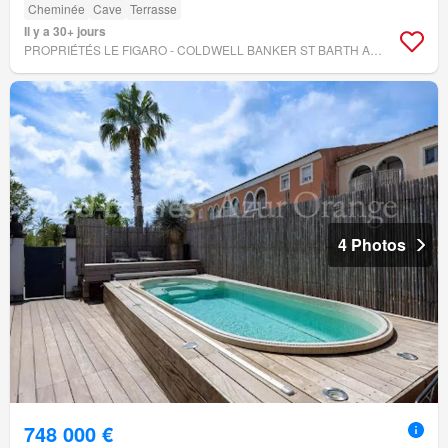
Cheminée
Cave
Terrasse
Il y a 30+ jours
PROPRIÉTÉS LE FIGARO - COLDWELL BANKER ST BARTH AZUR RAYOL-CANADEL-SUR-MER
4 Photos
748 000 €