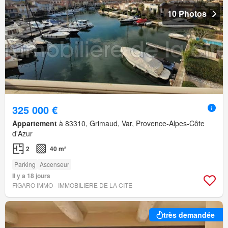
10 Photos
325 000 €
Appartement
à 83310, Grimaud, Var, Provence-Alpes-Côte
d'Azur
2
40 m²
Parking
Ascenseur
Il y a 18 jours
FIGARO IMMO - IMMOBILIERE DE LA CITE
très demandée