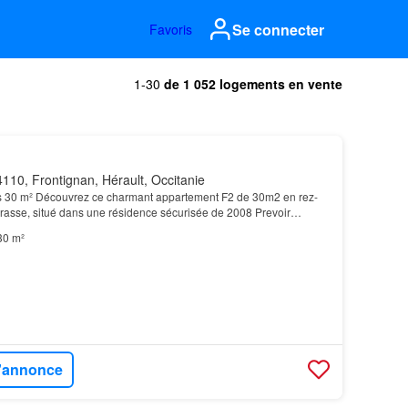
Se connecter
Favoris
1-30
de 1 052 logements en vente
110, Frontignan, Hérault, Occitanie
s 30 m² Découvrez ce charmant appartement F2 de 30m2 en rez-
rasse, situé dans une résidence sécurisée de 2008 Prevoir
nture, salle d'eau et meubles cuisines) Descrip…
30 m²
l'annonce