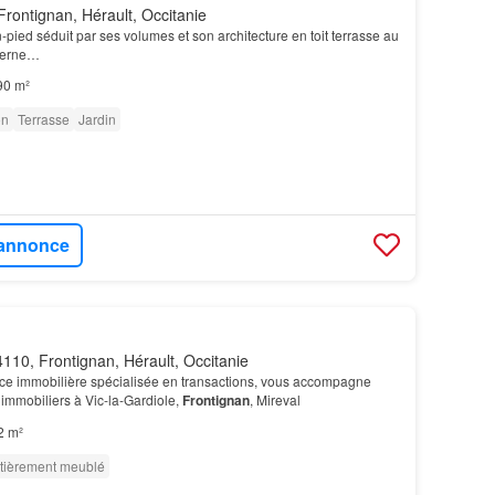
rontignan, Hérault, Occitanie
-pied séduit par ses volumes et son architecture en toit terrasse au
derne…
90 m²
on
Terrasse
Jardin
l'annonce
110, Frontignan, Hérault, Occitanie
nce immobilière spécialisée en transactions, vous accompagne
 immobiliers à Vic-la-Gardiole,
Frontignan
, Mireval
2 m²
tièrement meublé