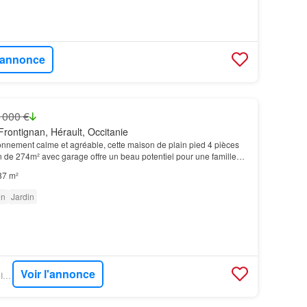
l'annonce
 000 €
rontignan, Hérault, Occitanie
onnement calme et agréable, cette maison de plain pied 4 pièces
n de 274m² avec garage offre un beau potentiel pour une famille…
87 m²
on
Jardin
Voir l'annonce
PARUVENDU - BRIO IMMOBILIER