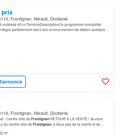
 prix
110, Frontignan, Hérault, Occitanie
4 unitésde 40 m²TerminéDescriptionCe programme immobilier
s'intègre parfaitement dans son environnement de station quelques
t à moins de 10 minutes en voiture des ma…
 l'annonce
110, Frontignan, Hérault, Occitanie
é - Centre ville de
Frontignan
RETOUR A LA VENTE ! Je vous
r du centre-ville de
Frontignan
, à deux pas de la mairie et de
s, un appartement 2 pièces entièrement…
32 m²