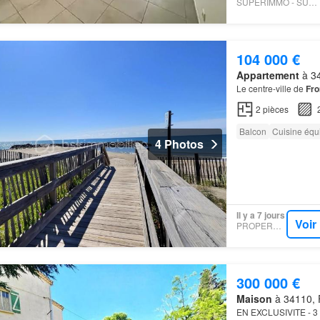
SUPERIMMO - SUPERIMMO
104 000 €
Appartement
à 34
Le centre-ville de
Fro
2
pièces
Balcon
Cuisine équ
4 Photos
Il y a 7 jours
Voir
PROPERSTAR
300 000 €
Maison
à 34110, F
EN EXCLUSIVITE - 3