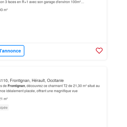
aison 3 faces en R+1 avec son garage d'environ 100m²…
93 m²
 l'annonce
110, Frontignan, Hérault, Occitanie
es de
Frontignan
, découvrez ce charmant T2 de 21,30 m² situé au
nce idéalement placée, offrant une magnifique vue
21 m²
uipée