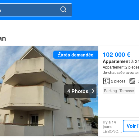
an
102 000 €
très demandée
Appartement
à 34
Appartement 2 pièce
de-chaussée avec ter
quelques travaux (Pei
2
pièces
4 Photos
Parking
Terrasse
Il y a 14
Voir 
jours
LEBONCOIN