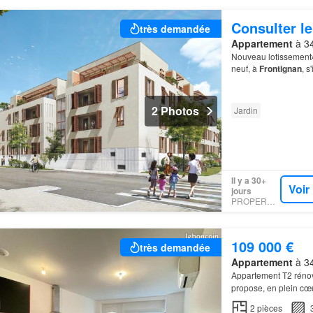
Consulter le
très demandée
Appartement
à 34
Nouveau lotissement
neuf, à
Frontignan
, 
pas du centre-ville e
2 Photos
Jardin
Il y a 30+
Voir
jours
PROPERSTAR
109 000 €
très demandée
Appartement
à 34
Appartement T2 rénov
propose, en plein cœu
toutes les commodité
2
pièces