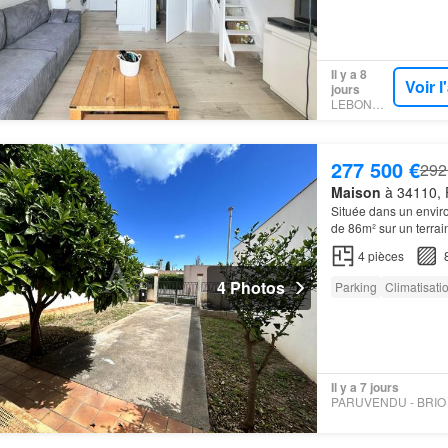
Il y a 8
Voir 
jours
LEBONCOIN
277 500 €
292
Maison
à 34110, F
Située dans un envir
de 86m² sur un terrai
4
pièces
4 Photos
Parking
Climatisati
Il y a 7 jours