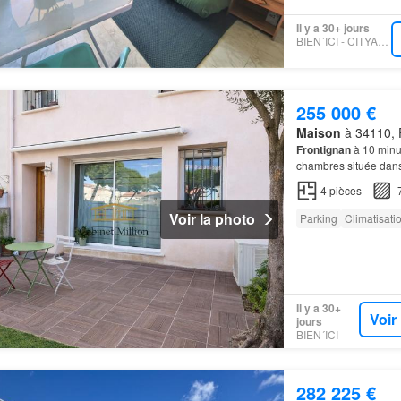
Il y a 30+ jours
BIEN´ICI - CITYA-SETE-2
255 000 €
Maison
à 34110, F
Frontignan
à 10 minut
chambres située dan
4
pièces
Voir la photo
Parking
Climatisati
Il y a 30+
Voir
jours
BIEN´ICI
282 225 €