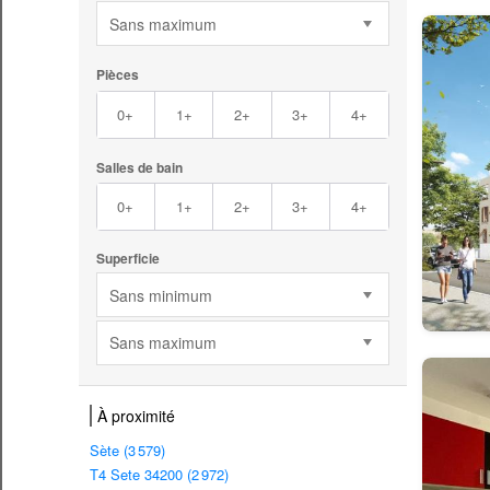
Sans maximum
Pièces
0+
1+
2+
3+
4+
Salles de bain
0+
1+
2+
3+
4+
Superficie
Sans minimum
Sans maximum
À proximité
Sète (3 579)
T4 Sete 34200 (2 972)