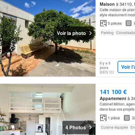
Maison
à 34110, F
Cette maison de plain
style résolument mo
5
pièces
Voir la photo
Parking
Climatisati
Il y a 5
Voir 
jours
BIEN´ICI
141 100 €
Appartement
à 34
Cabinet Million, age
dans tous vos projets
1
pièce
3
4 Photos
Cuisine équipée
En