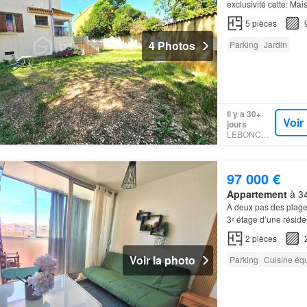
exclusivité cette: M
5
pièces
4 Photos
Parking
Jardin
Il y a 30+
Voir
jours
LEBONCOIN
97 000 €
Appartement
à 34
À deux pas des plag
3ᵉ étage d’une réside
2
pièces
Voir la photo
Parking
Cuisine éq