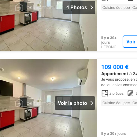
4 Photos
Cuisine équipée
Ca
Il y a 30+
Voir
jours
LEBONCOIN
109 000 €
Appartement
à 34
Je vous propose, en p
de toutes les commod
2
pièces
Voir la photo
Cuisine équipée
Ca
Il y a 30+ jours