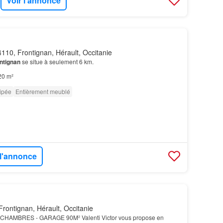
Voir l'annonce
110, Frontignan, Hérault, Occitanie
ntignan
se situe à seulement 6 km.
20 m²
ipée
Entièrement meublé
 l'annonce
rontignan, Hérault, Occitanie
 CHAMBRES - GARAGE 90M² Valenti Victor vous propose en