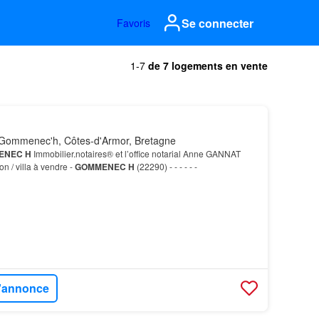
Se connecter
Favoris
1-7
de 7 logements en vente
Gommenec'h, Côtes-d'Armor, Bretagne
ENEC
H
Immobilier.notaires® et l’office notarial Anne GANNAT
n / villa à vendre -
GOMMENEC
H
(22290) - - - - - -
l'annonce