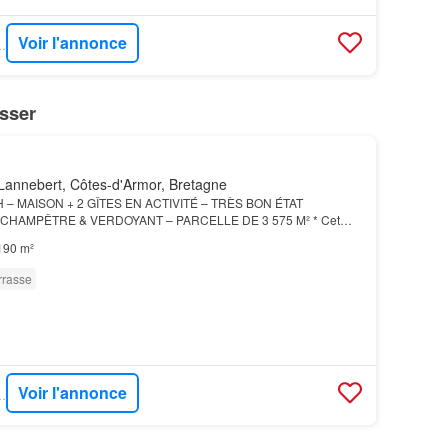
Voir l'annonce
EAU EFFICITY
sser
Lannebert, Côtes-d'Armor, Bretagne
– MAISON + 2 GÎTES EN ACTIVITÉ – TRÈS BON ÉTAT
CHAMPÊTRE & VERDOYANT – PARCELLE DE 3 575 M² * Cet
st une véritable opportunité pour de la location courte durée,
190 m²
rrasse
Voir l'annonce
EAU EFFICITY