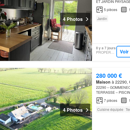
ET JARDIN PAYSAG
DE COEUR ASSURÉ ! Si
5
pièces
spacieu…
4 Photos
Jardin
Il y a 7 jours
Voir
PROPERSTAR
280 000 €
Maison
à 22290, 
22290 – GOMMENEC'
TERRASSE – PISCIN
DÉGAGÉE – HAVRE DE
7
pièces
environnemen…
4 Photos
Cuisine équipée
Te