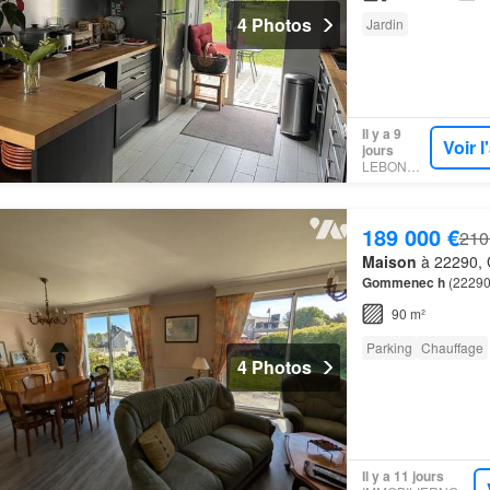
4 Photos
Jardin
Il y a 9
Voir 
jours
LEBONCOIN
189 000 €
210
Maison
à 22290, 
Gommenec
h
(22290
90 m²
Parking
Chauffage
4 Photos
Il y a 11 jours