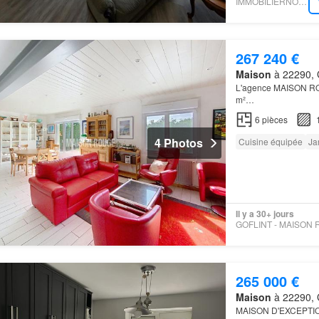
IMMOBILIERNOTAIRES
267 240 €
Maison
à 22290, 
L'agence MAISON ROU
m²…
6
pièces
4 Photos
Cuisine équipée
Ja
Il y a 30+ jours
265 000 €
Maison
à 22290, 
MAISON D'EXCEPTI