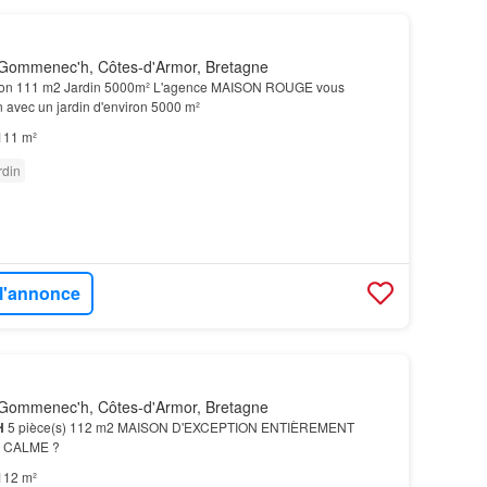
Gommenec'h, Côtes-d'Armor, Bretagne
on 111 m2 Jardin 5000m² L'agence MAISON ROUGE vous
 avec un jardin d'environ 5000 m²
111 m²
rdin
 l'annonce
Gommenec'h, Côtes-d'Armor, Bretagne
H
5 pièce(s) 112 m2 MAISON D'EXCEPTION ENTIÈREMENT
 CALME ?
112 m²