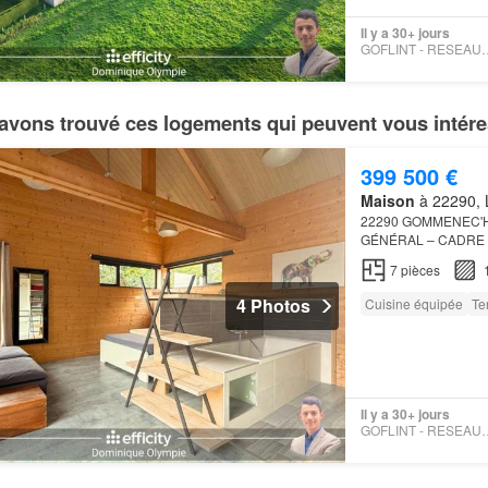
Il y a 30+ jours
GOFLINT - RES
avons trouvé ces logements qui peuvent vous intére
399 500 €
Maison
à 22290, 
22290 GOMMENEC'H 
GÉNÉRAL – CADRE 
ensemble immobilier e
7
pièces
mais aussi…
4 Photos
Cuisine équipée
Te
Il y a 30+ jours
GOFLINT - RES