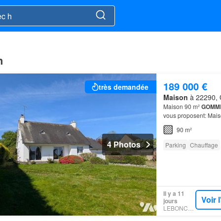
h
189 000 €
très demandée
Maison
à 22290, 
Maison 90 m²
GOMM
vous proposent: Maiso
90 m²
4 Photos
Parking
Chauffage
Il y a 11
Voir 
jours
LEBONCOIN