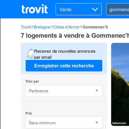
Vente
Trovit
Bretagne
Côtes-d'Armor
Gommenec'h
7 logements à vendre à Gommenec'
Recevez de nouvelles annonces
par email
Enregistrer cette recherche
Trier par
Pertinence
Prix
Sans minimum