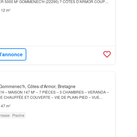
ER 5000 M² GOMMENEC'H (22290) ? CÔTES D'ARMOR COUP
tuée dans un lieu-dit calme, cette maison offre une atmosphère
112 m²
 l'annonce
Gommenec'h, Côtes-d'Armor, Bretagne
H – MAISON 147 M² – 7 PIÈCES – 3 CHAMBRES – VERANDA –
E CHAUFFÉE ET COUVERTE – VIE DE PLAIN-PIED – VUE
 PAIX TRÈS BON ÉTAT GÉNÉRAL À l'abri des regards, dans un
147 m²
rrasse
Piscine