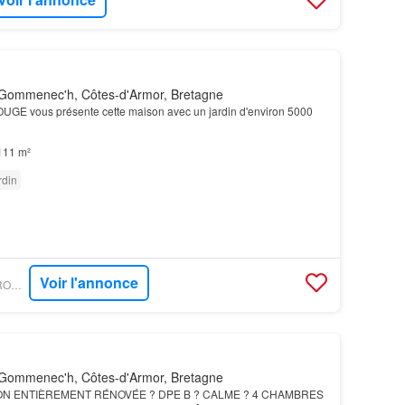
Gommenec'h, Côtes-d'Armor, Bretagne
GE vous présente cette maison avec un jardin d'environ 5000
111 m²
rdin
Voir l'annonce
GOFLINT - MAISON ROUGE - PAIMPOL
Gommenec'h, Côtes-d'Armor, Bretagne
ON ENTIÈREMENT RÉNOVÉE ? DPE B ? CALME ? 4 CHAMBRES