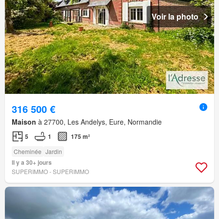
Voir la photo
316 500 €
Maison
à 27700, Les Andelys, Eure, Normandie
5
1
175 m²
Cheminée
Jardin
Il y a 30+ jours
SUPERIMMO - SUPERIMMO