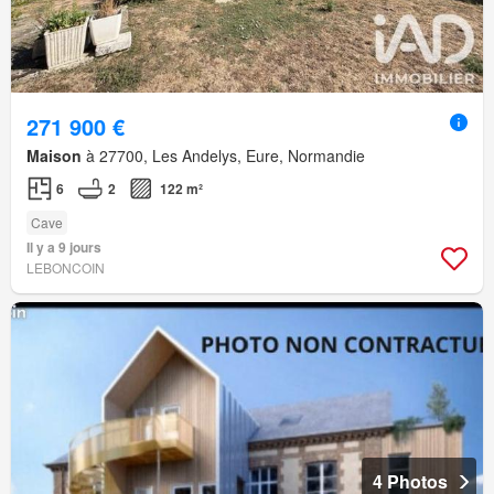
271 900 €
Maison
à 27700, Les Andelys, Eure, Normandie
6
2
122 m²
Cave
Il y a 9 jours
LEBONCOIN
4 Photos