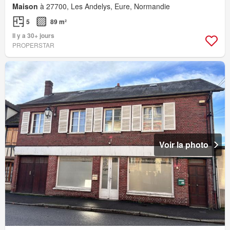
Maison
à 27700, Les Andelys, Eure, Normandie
5
89 m²
Il y a 30+ jours
PROPERSTAR
Voir la photo