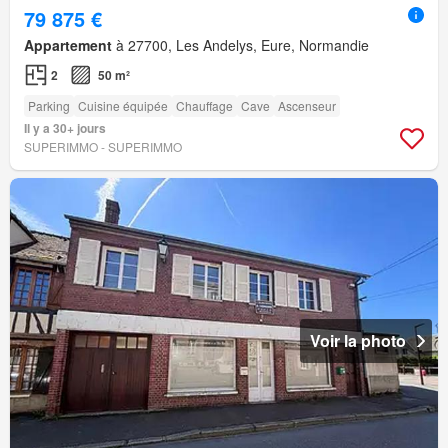
79 875 €
Appartement
à 27700, Les Andelys, Eure, Normandie
2
50 m²
Parking
Cuisine équipée
Chauffage
Cave
Ascenseur
Il y a 30+ jours
SUPERIMMO - SUPERIMMO
Voir la photo