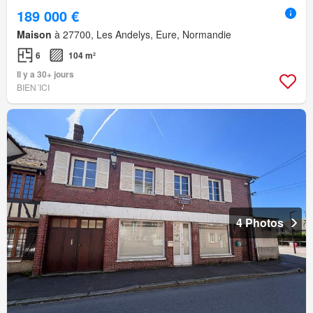
189 000 €
Maison
à 27700, Les Andelys, Eure, Normandie
6
104 m²
Il y a 30+ jours
BIEN´ICI
4 Photos