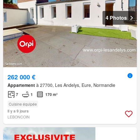
4 Photos
262 000 €
Appartement
à 27700, Les Andelys, Eure, Normandie
7
1
170 m²
Cuisine équipée
Il y a 9 jours
LEBONCOIN