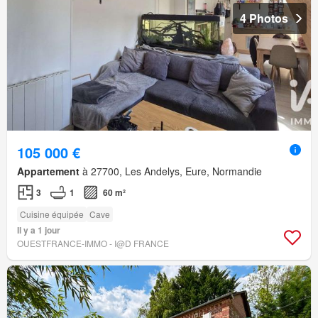
4 Photos
105 000 €
Appartement
à 27700, Les Andelys, Eure, Normandie
3
1
60 m²
Cuisine équipée
Cave
Il y a 1 jour
OUESTFRANCE-IMMO - I@D FRANCE