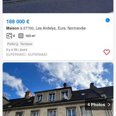
189 000 €
Maison
à 27700, Les Andelys, Eure, Normandie
6
103 m²
Parking
Terrasse
Il y a 30+ jours
SUPERIMMO - SUPERIMMO
4 Photos