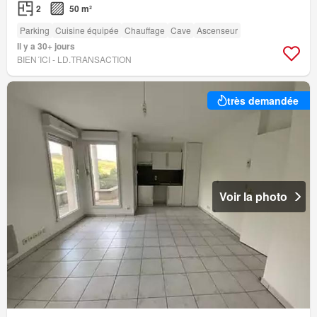
2
50 m²
Parking
Cuisine équipée
Chauffage
Cave
Ascenseur
Il y a 30+ jours
BIEN´ICI - LD.TRANSACTION
très demandée
Voir la photo