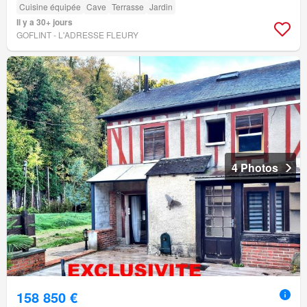
Cuisine équipée
Cave
Terrasse
Jardin
Il y a 30+ jours
GOFLINT - L'ADRESSE FLEURY
4 Photos
158 850 €