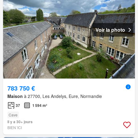
Voir la photo
783 750 €
Maison
à 27700, Les Andelys, Eure, Normandie
37
1 594 m²
Cave
Il y a 30+ jours
BIEN´ICI