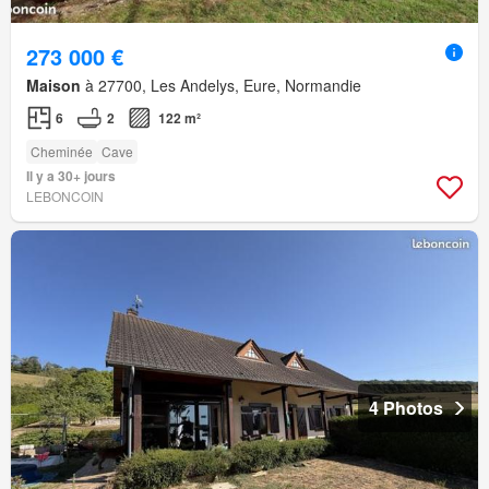
273 000 €
Maison
à 27700, Les Andelys, Eure, Normandie
6
2
122 m²
Cheminée
Cave
Il y a 30+ jours
LEBONCOIN
4 Photos