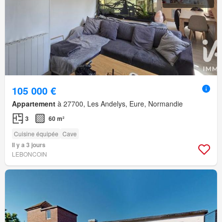
105 000 €
Appartement
à 27700, Les Andelys, Eure, Normandie
3
60 m²
Cuisine équipée
Cave
Il y a 3 jours
LEBONCOIN