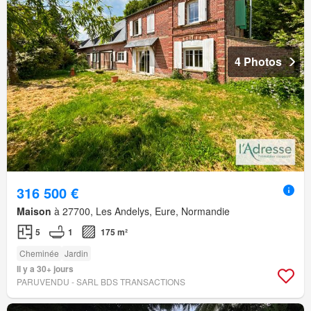
4 Photos
316 500 €
Maison
à 27700, Les Andelys, Eure, Normandie
5
1
175 m²
Cheminée
Jardin
Il y a 30+ jours
PARUVENDU - SARL BDS TRANSACTIONS