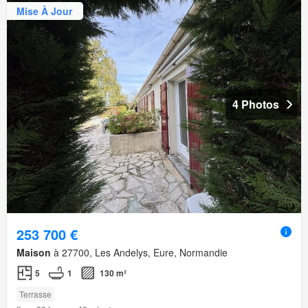
Mise À Jour
4 Photos
253 700 €
Maison
à 27700, Les Andelys, Eure, Normandie
5
1
130 m²
Terrasse