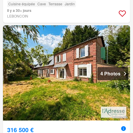
Cuisine équipée
Cave
Terrasse
Jardin
Il y a 30+ jours
LEBONCOIN
4 Photos
316 500 €