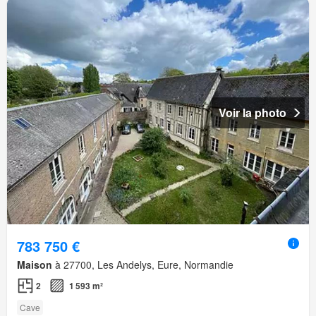
Voir la photo
783 750 €
Maison
à 27700, Les Andelys, Eure, Normandie
2
1 593 m²
Cave