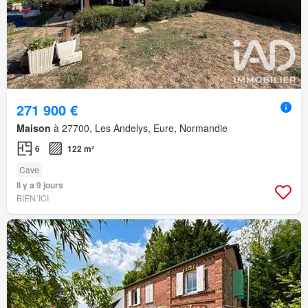
271 900 €
Maison
à 27700, Les Andelys, Eure, Normandie
6
122 m²
Cave
Il y a 9 jours
BIEN´ICI