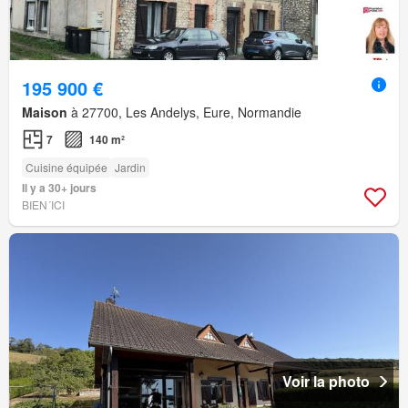
195 900 €
Maison
à 27700, Les Andelys, Eure, Normandie
7
140 m²
Cuisine équipée
Jardin
Il y a 30+ jours
BIEN´ICI
Voir la photo