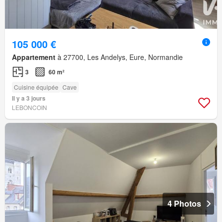
105 000 €
Appartement
à 27700, Les Andelys, Eure, Normandie
3
60 m²
Cuisine équipée
Cave
Il y a 3 jours
LEBONCOIN
4 Photos