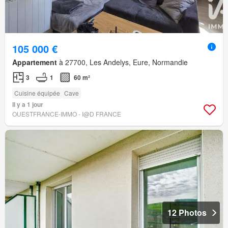
105 000 €
Appartement
à 27700, Les Andelys, Eure, Normandie
3
1
60 m²
Cuisine équipée
Cave
Il y a 1 jour
OUESTFRANCE-IMMO - I@D FRANCE
12 Photos