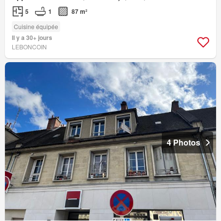
5
1
87 m²
Cuisine équipée
Il y a 30+ jours
LEBONCOIN
4 Photos