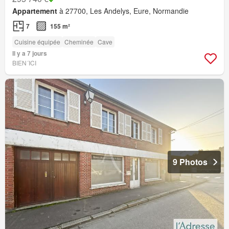
Appartement
à 27700, Les Andelys, Eure, Normandie
7
155 m²
Cuisine équipée
Cheminée
Cave
Il y a 7 jours
BIEN´ICI
9 Photos