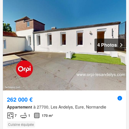
4 Photos
262 000 €
Appartement
à 27700, Les Andelys, Eure, Normandie
7
1
170 m²
Cuisine équipée