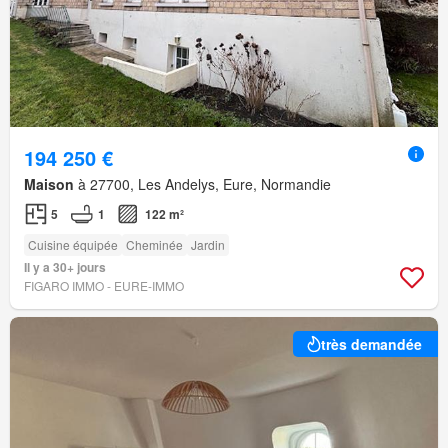
194 250 €
Maison
à 27700, Les Andelys, Eure, Normandie
5
1
122 m²
Cuisine équipée
Cheminée
Jardin
Il y a 30+ jours
FIGARO IMMO - EURE-IMMO
très demandée