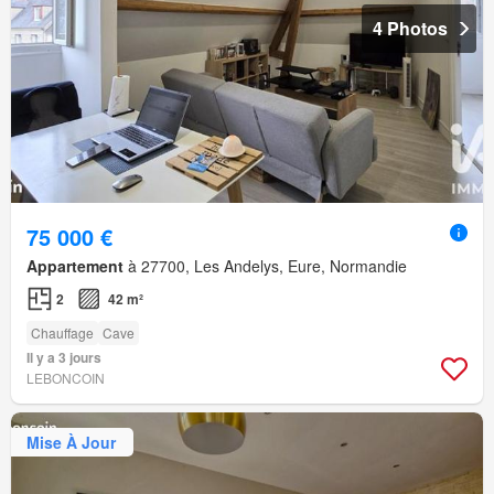
4 Photos
75 000 €
Appartement
à 27700, Les Andelys, Eure, Normandie
2
42 m²
Chauffage
Cave
Il y a 3 jours
LEBONCOIN
Mise À Jour