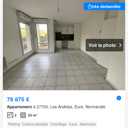
très demandée
Voir la photo
79 875 €
Appartement
à 27700, Les Andelys, Eure, Normandie
2
50 m²
Parking
Cuisine équipée
Chauffage
Cave
Ascenseur