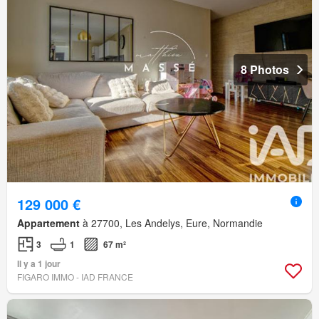
8 Photos
129 000 €
Appartement
à 27700, Les Andelys, Eure, Normandie
3
1
67 m²
Il y a 1 jour
FIGARO IMMO - IAD FRANCE