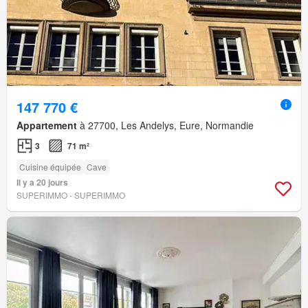
147 770 €
Appartement
à 27700, Les Andelys, Eure, Normandie
3
71 m²
Cuisine équipée
Cave
Il y a 20 jours
SUPERIMMO - SUPERIMMO