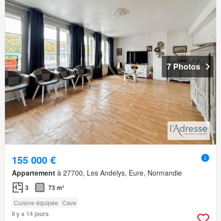
7 Photos
155 000 €
Appartement
à 27700, Les Andelys, Eure, Normandie
3
73 m²
Cuisine équipée
Cave
Il y a 14 jours