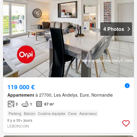
4 Photos
119 000 €
Appartement
à 27700, Les Andelys, Eure, Normandie
3
1
67 m²
Parking
Balcon
Cuisine équipée
Cave
Ascenseur
Il y a 30+ jours
LEBONCOIN