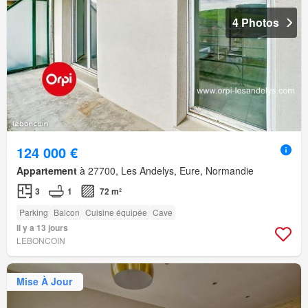
4 Photos
124 000 €
Appartement
à 27700, Les Andelys, Eure, Normandie
3
1
72 m²
Parking
Balcon
Cuisine équipée
Cave
Il y a 13 jours
LEBONCOIN
Mise À Jour