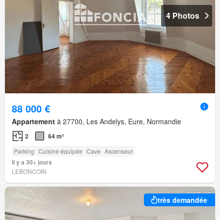
4 Photos
88 000 €
Appartement
à 27700, Les Andelys, Eure, Normandie
2
64 m²
Parking
Cuisine équipée
Cave
Ascenseur
Il y a 30+ jours
LEBONCOIN
très demandée