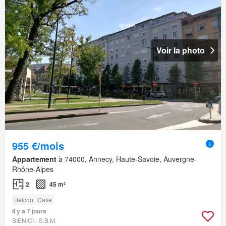
Voir la photo
955 €/mois
Appartement
à 74000, Annecy, Haute-Savoie, Auvergne-
Rhône-Alpes
2
45 m²
Balcon
Cave
Il y a 7 jours
BIENICI - S.B.M.