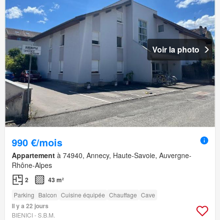
Voir la photo
990 €/mois
Appartement
à 74940, Annecy, Haute-Savoie, Auvergne-
Rhône-Alpes
2
43 m²
Parking
Balcon
Cuisine équipée
Chauffage
Cave
Il y a 22 jours
BIENICI - S.B.M.