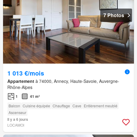
7 Photos
1 013 €/mois
Appartement
à 74000, Annecy, Haute-Savoie, Auvergne-
Rhône-Alpes
1
41 m²
Balcon
Cuisine équipée
Chauffage
Cave
Entièrement meublé
Ascenseur
Il y a 6 jours
LOCAMOI