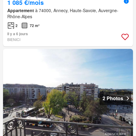
1 085 €/mois
Appartement
à 74000, Annecy, Haute-Savoie, Auvergne-
Rhône-Alpes
2
72 m²
Il y a 6 jours
BIENICI
2 Photos