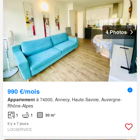
4 Photos
990 €/mois
Appartement
à 74000, Annecy, Haute-Savoie, Auvergne-
Rhône-Alpes
1
1
30 m²
Il y a 7 jours
LOCSERVICE