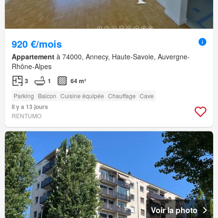
920 €/mois
Appartement
à 74000, Annecy, Haute-Savoie, Auvergne-
Rhône-Alpes
3
1
64 m²
Parking
Balcon
Cuisine équipée
Chauffage
Cave
Il y a 13 jours
RENTUMO
Voir la photo