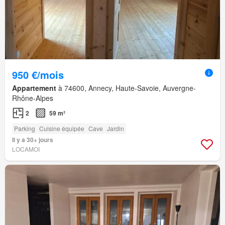
950 €/mois
Appartement
à 74600, Annecy, Haute-Savoie, Auvergne-
Rhône-Alpes
2
59 m²
Parking
Cuisine équipée
Cave
Jardin
Il y a 30+ jours
LOCAMOI