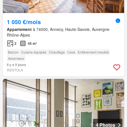
1 050 €/mois
Appartement
à 74000, Annecy, Haute-Savoie, Auvergne-
Rhône-Alpes
2
45 m²
Balcon
Cuisine équipée
Chauffage
Cave
Entièrement meublé
Ascenseur
Il y a 9 jours
RENTOLA
4 Photos