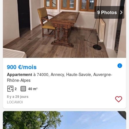
9 Photos
900 €/mois
Appartement
à 74000, Annecy, Haute-Savoie, Auvergne-
Rhône-Alpes
2
40 m²
Il y a 29 jours
LOCAMOI