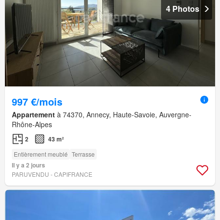
4 Photos
997 €/mois
Appartement
à 74370, Annecy, Haute-Savoie, Auvergne-
Rhône-Alpes
2
43 m²
Entièrement meublé
Terrasse
Il y a 2 jours
PARUVENDU - CAPIFRANCE