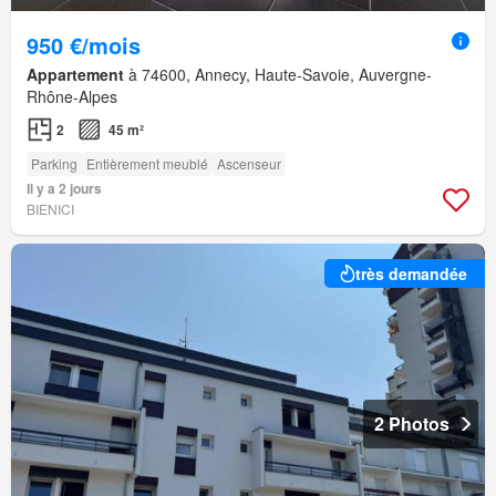
950 €/mois
Appartement
à 74600, Annecy, Haute-Savoie, Auvergne-
Rhône-Alpes
2
45 m²
Parking
Entièrement meublé
Ascenseur
Il y a 2 jours
BIENICI
très demandée
2 Photos