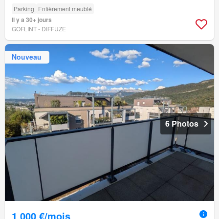
Parking
Entièrement meublé
Il y a 30+ jours
GOFLINT - DIFFUZE
Nouveau
6 Photos
1 000 €/mois