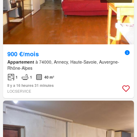
900 €/mois
Appartement
à 74000, Annecy, Haute-Savoie, Auvergne-
Rhône-Alpes
1
1
40 m²
Il y a 16 heures 31 minutes
LOCSERVICE