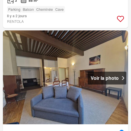
3
88 m²
Parking
Balcon
Cheminée
Cave
Il y a 2 jours
RENTOLA
Voir la photo