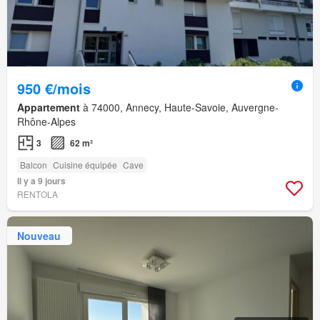
950 €/mois
Appartement
à 74000, Annecy, Haute-Savoie, Auvergne-
Rhône-Alpes
3
62 m²
Balcon
Cuisine équipée
Cave
Il y a 9 jours
RENTOLA
Nouveau