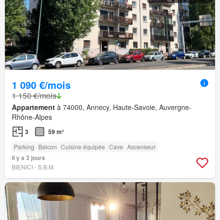
1 090 €/mois
1 150 €/mois
Appartement
à 74000, Annecy, Haute-Savoie, Auvergne-
Rhône-Alpes
3
59 m²
Parking
Balcon
Cuisine équipée
Cave
Ascenseur
Il y a 3 jours
BIENICI - S.B.M.