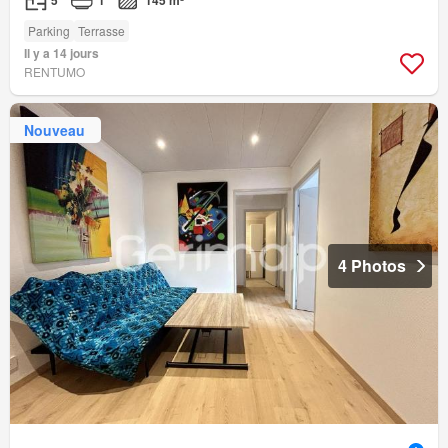
5
1
145 m²
Parking
Terrasse
Il y a 14 jours
RENTUMO
Nouveau
4 Photos