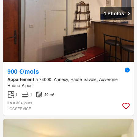
4 Photos
900 €/mois
Appartement
à 74000, Annecy, Haute-Savoie, Auvergne-
Rhône-Alpes
1
1
40 m²
Il y a 30+ jours
LOCSERVICE