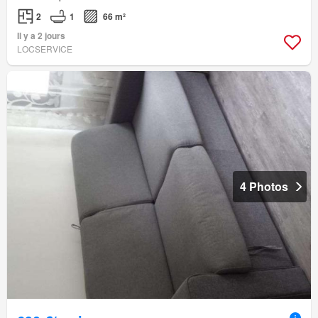
2
1
66 m²
Il y a 2 jours
LOCSERVICE
4 Photos