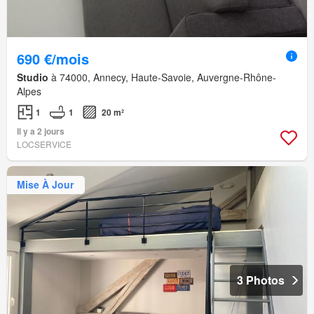
690 €/mois
Studio
à 74000, Annecy, Haute-Savoie, Auvergne-Rhône-
Alpes
1
1
20 m²
Il y a 2 jours
LOCSERVICE
Mise À Jour
3 Photos