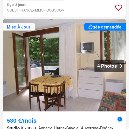
Il y a 3 jours
OUESTFRANCE-IMMO - GOBOCOM
Mise À Jour
très demandée
4 Photos
530 €/mois
Studio
à 74000, Annecy, Haute-Savoie, Auvergne-Rhône-