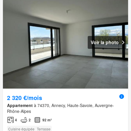
Voir la photo
2 320 €/mois
Appartement
à 74370, Annecy, Haute-Savoie, Auvergne-
Rhône-Alpes
4
2
92 m²
Cuisine équipée
Terrasse