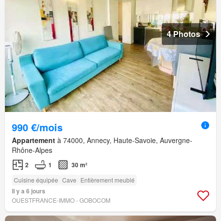
4 Photos
990 €/mois
Appartement
à 74000, Annecy, Haute-Savoie, Auvergne-
Rhône-Alpes
2
1
30 m²
Cuisine équipée
Cave
Entièrement meublé
Il y a 6 jours
OUESTFRANCE-IMMO - GOBOCOM