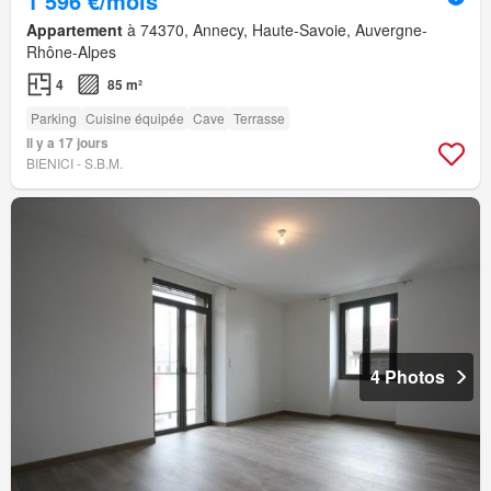
1 596 €/mois
Appartement
à 74370, Annecy, Haute-Savoie, Auvergne-
Rhône-Alpes
4
85 m²
Parking
Cuisine équipée
Cave
Terrasse
Il y a 17 jours
BIENICI - S.B.M.
4 Photos