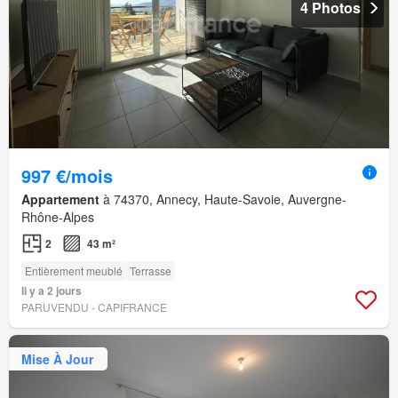
4 Photos
997 €/mois
Appartement
à 74370, Annecy, Haute-Savoie, Auvergne-
Rhône-Alpes
2
43 m²
Entièrement meublé
Terrasse
Il y a 2 jours
PARUVENDU - CAPIFRANCE
Mise À Jour