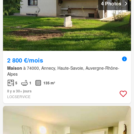
4 Photos
2 800 €/mois
Maison
à 74000, Annecy, Haute-Savoie, Auvergne-Rhône-
Alpes
5
1
135 m²
Il y a 30+ jours
LOCSERVICE