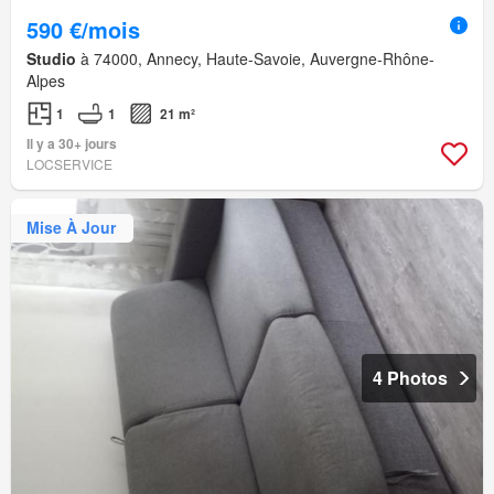
590 €/mois
Studio
à 74000, Annecy, Haute-Savoie, Auvergne-Rhône-
Alpes
1
1
21 m²
Il y a 30+ jours
LOCSERVICE
Mise À Jour
4 Photos