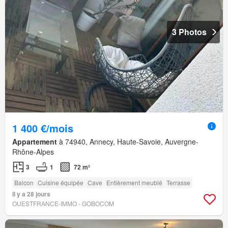
3 Photos
1 400 €/mois
Appartement
à 74940, Annecy, Haute-Savoie, Auvergne-
Rhône-Alpes
3
1
72 m²
Balcon
Cuisine équipée
Cave
Entièrement meublé
Terrasse
Il y a 28 jours
OUESTFRANCE-IMMO - GOBOCOM