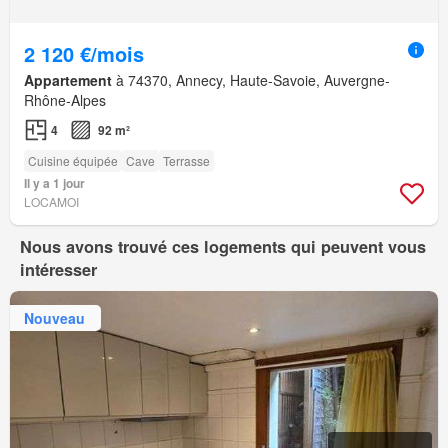
2 120 €/mois
Appartement
à 74370, Annecy, Haute-Savoie, Auvergne-
Rhône-Alpes
4
92 m²
Cuisine équipée
Cave
Terrasse
Il y a 1 jour
LOCAMOI
Nous avons trouvé ces logements qui peuvent vous
intéresser
Nouveau