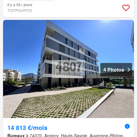
Il y a 30+ jours
TOITPOURTOI
4 Photos
14 813 €/mois
Bureaux
à 74370, Annecy, Haute-Savoie, Auvergne-Rhône-