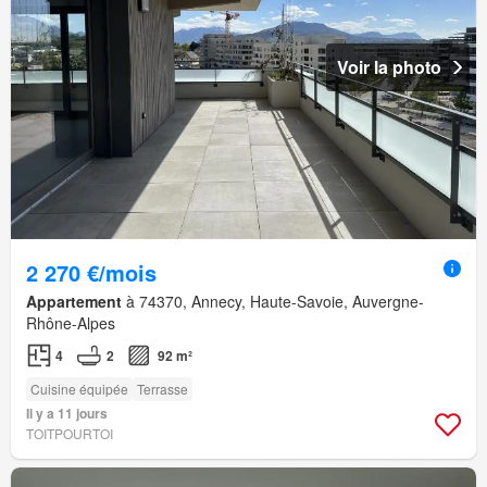
Voir la photo
2 270 €/mois
Appartement
à 74370, Annecy, Haute-Savoie, Auvergne-
Rhône-Alpes
4
2
92 m²
Cuisine équipée
Terrasse
Il y a 11 jours
TOITPOURTOI