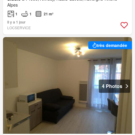
Alpes
1
1
21 m²
Il y a 1 jour
LOCSERVICE
très demandée
4 Photos