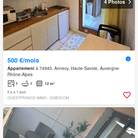
4 Photos
500 €/mois
Appartement
à 74940, Annecy, Haute-Savoie, Auvergne-
Rhône-Alpes
1
1
12 m²
Il y a 1 jour
OUESTFRANCE-IMMO - GOBOCOM