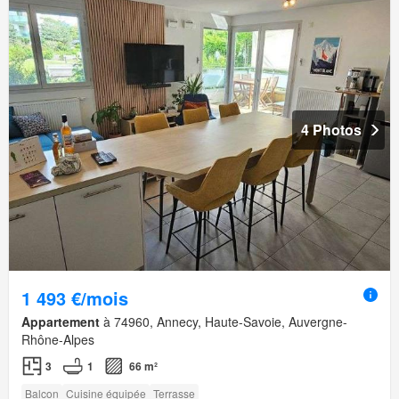
4 Photos
1 493 €/mois
Appartement
à 74960, Annecy, Haute-Savoie, Auvergne-
Rhône-Alpes
3
1
66 m²
Balcon
Cuisine équipée
Terrasse