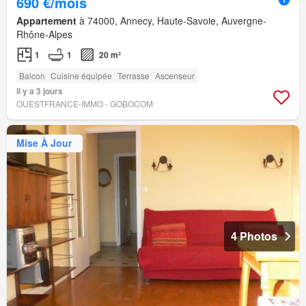
690 €/mois
Appartement
à 74000, Annecy, Haute-Savoie, Auvergne-
Rhône-Alpes
1
1
20 m²
Balcon
Cuisine équipée
Terrasse
Ascenseur
Il y a 3 jours
OUESTFRANCE-IMMO - GOBOCOM
Mise À Jour
4 Photos