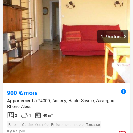
4 Photos
900 €/mois
Appartement
à 74000, Annecy, Haute-Savoie, Auvergne-
Rhône-Alpes
2
1
40 m²
Balcon
Cuisine équipée
Entièrement meublé
Terrasse
Il y a 1 jour