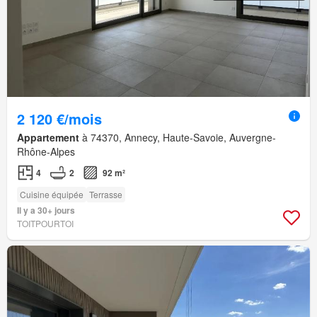
2 120 €/mois
Appartement
à 74370, Annecy, Haute-Savoie, Auvergne-
Rhône-Alpes
4
2
92 m²
Cuisine équipée
Terrasse
Il y a 30+ jours
TOITPOURTOI