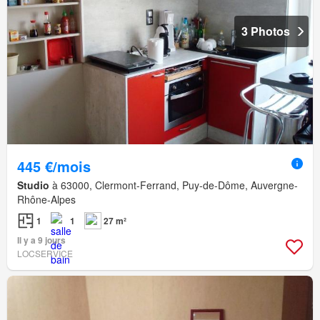
3 Photos
445 €/mois
Studio
à 63000, Clermont-Ferrand, Puy-de-Dôme, Auvergne-
Rhône-Alpes
1
1
27 m²
Il y a 9 jours
LOCSERVICE