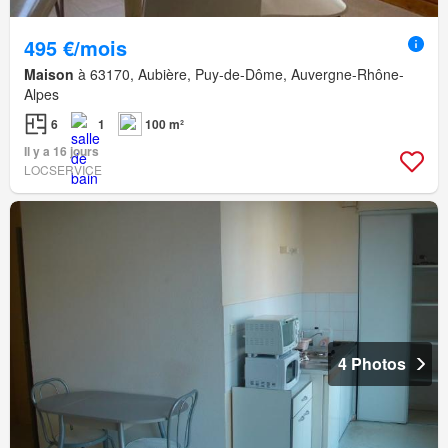
495 €/mois
Maison
à 63170, Aubière, Puy-de-Dôme, Auvergne-Rhône-
Alpes
6
1
100 m²
Il y a 16 jours
LOCSERVICE
4 Photos