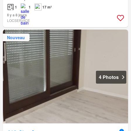
1
1
17 m²
Il y a 8 jours
LOCSERVICE
Nouveau
4 Photos