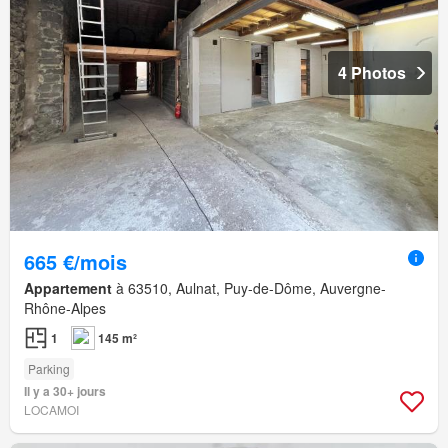
4 Photos
665 €/mois
Appartement
à 63510, Aulnat, Puy-de-Dôme, Auvergne-
Rhône-Alpes
1
145 m²
Parking
Il y a 30+ jours
LOCAMOI