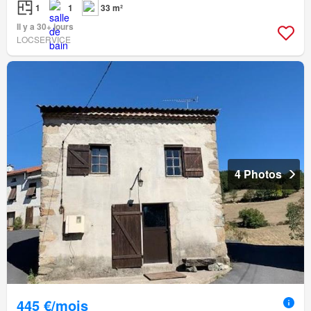
1
1
33 m²
Il y a 30+ jours
LOCSERVICE
4 Photos
445 €/mois