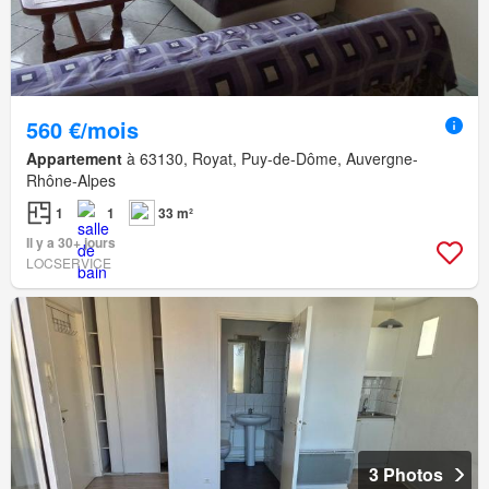
560 €/mois
Appartement
à 63130, Royat, Puy-de-Dôme, Auvergne-
Rhône-Alpes
1
1
33 m²
Il y a 30+ jours
LOCSERVICE
3 Photos