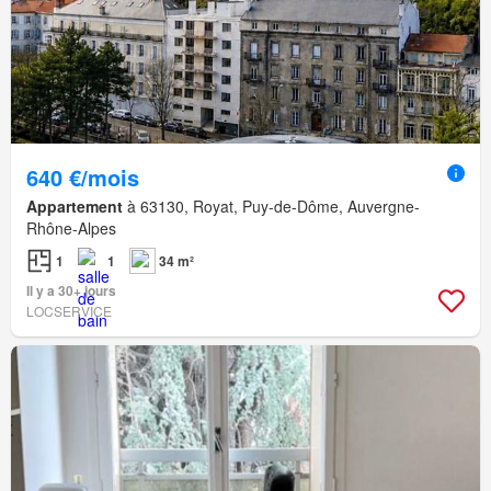
640 €/mois
Appartement
à 63130, Royat, Puy-de-Dôme, Auvergne-
Rhône-Alpes
1
1
34 m²
Il y a 30+ jours
LOCSERVICE