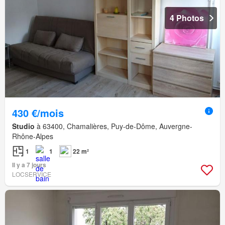
4 Photos
430 €/mois
Studio
à 63400, Chamalières, Puy-de-Dôme, Auvergne-
Rhône-Alpes
1
1
22 m²
Il y a 7 jours
LOCSERVICE