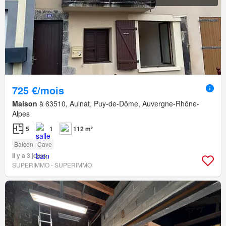
725 €/mois
Maison
à 63510, Aulnat, Puy-de-Dôme, Auvergne-Rhône-
Alpes
5
1
112 m²
Balcon
Cave
Il y a 3 jours
SUPERIMMO - SUPERIMMO