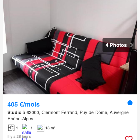
4 Photos
405 €/mois
Studio
à 63000, Clermont-Ferrand, Puy-de-Dôme, Auvergne-
Rhône-Alpes
1
1
18 m²
Il y a 28 jours