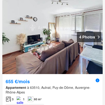
4 Photos
655 €/mois
Appartement
à 63510, Aulnat, Puy-de-Dôme, Auvergne-
Rhône-Alpes
3
1
60 m²