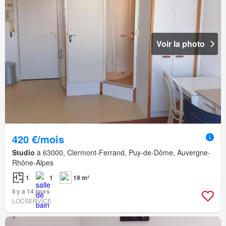
Voir la photo
420 €/mois
Studio
à 63000, Clermont-Ferrand, Puy-de-Dôme, Auvergne-
Rhône-Alpes
1
1
19 m²
Il y a 14 jours
LOCSERVICE