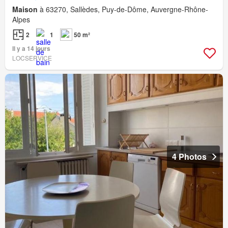
Maison
à 63270, Sallèdes, Puy-de-Dôme, Auvergne-Rhône-
Alpes
2
1
50 m²
Il y a 14 jours
LOCSERVICE
4 Photos