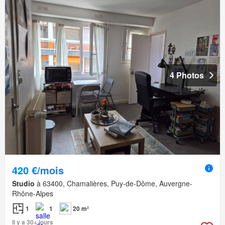
4 Photos
420 €/mois
Studio
à 63400, Chamalières, Puy-de-Dôme, Auvergne-
Rhône-Alpes
1
1
20 m²
Il y a 30+ jours