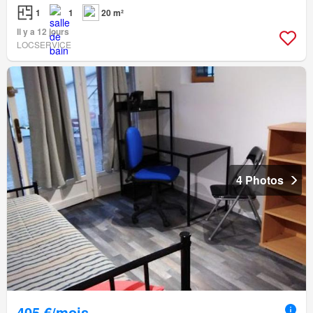
1
1
20 m²
Il y a 12 jours
LOCSERVICE
4 Photos
405 €/mois