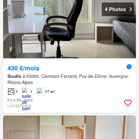
4 Photos
430 €/mois
Studio
à 63000, Clermont-Ferrand, Puy-de-Dôme, Auvergne-
Rhône-Alpes
1
1
17 m²
Il y a 30+ jours
LOCSERVICE