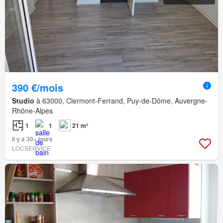
390 €/mois
Studio
à 63000, Clermont-Ferrand, Puy-de-Dôme, Auvergne-
Rhône-Alpes
1
1
21 m²
Il y a 30+ jours
LOCSERVICE