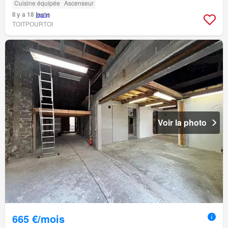
Cuisine équipée
Ascenseur
Il y a 18 jours
TOITPOURTOI
Voir la photo
665 €/mois