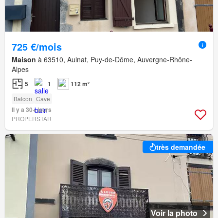
725 €/mois
Maison
à 63510, Aulnat, Puy-de-Dôme, Auvergne-Rhône-
Alpes
5
1
112 m²
Balcon
Cave
Il y a 30+ jours
PROPERSTAR
très demandée
Voir la photo