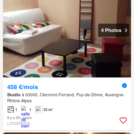
4 Photos
458 €/mois
Studio
à 63000, Clermont-Ferrand, Puy-de-Dôme, Auvergne-
Rhône-Alpes
1
1
32 m²
Il y a 30+ jours
LOCSERVICE