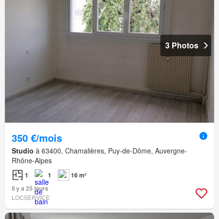
3 Photos
350 €/mois
Studio
à 63400, Chamalières, Puy-de-Dôme, Auvergne-
Rhône-Alpes
1
1
16 m²
Il y a 25 jours
LOCSERVICE