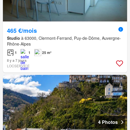
465 €/mois
Studio
à 63000, Clermont-Ferrand, Puy-de-Dôme, Auvergne-
Rhône-Alpes
1
1
25 m²
Il y a 7 jours
LOCSERVICE
4 Photos