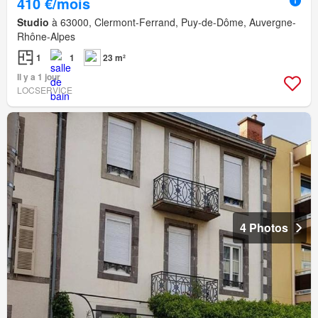
410 €/mois
Studio
à 63000, Clermont-Ferrand, Puy-de-Dôme, Auvergne-
Rhône-Alpes
1
1
23 m²
Il y a 1 jour
LOCSERVICE
4 Photos