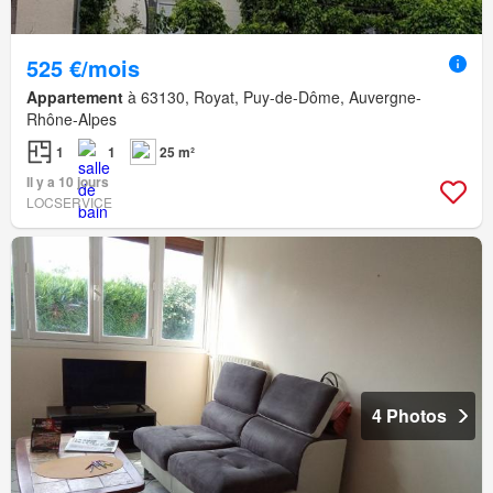
525 €/mois
Appartement
à 63130, Royat, Puy-de-Dôme, Auvergne-
Rhône-Alpes
1
1
25 m²
Il y a 10 jours
LOCSERVICE
4 Photos