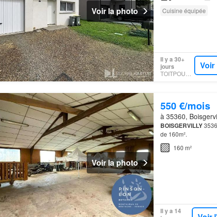
Voir la photo
Cuisine équipée
Il y a 30+
Voir
jours
TOITPOURTOI
550 €/mois
à 35360, Boisgervil
BOISGERVILLY
35360
de 160m².
160 m²
Voir la photo
Il y a 14
Voir 