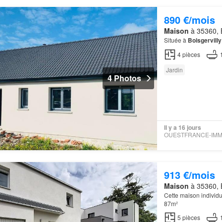
890 €/mois
Maison
à 35360, Bo
Située à
Boisgervilly
4
pièces
Jardin
4 Photos
Il y a 16 jours
913 €/mois
Maison
à 35360, Bo
Cette maison individu
87m²
5
pièces