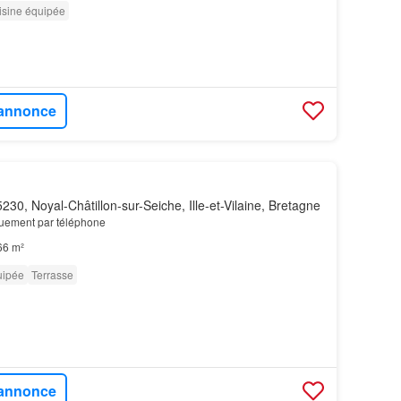
isine équipée
l'annonce
230, Noyal-Châtillon-sur-Seiche, Ille-et-Vilaine, Bretagne
uement par téléphone
66 m²
uipée
Terrasse
l'annonce