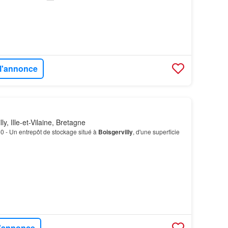
 l'annonce
ly, Ille-et-Vilaine, Bretagne
 - Un entrepôt de stockage situé à
Boisgervilly
, d'une superficie
l'annonce