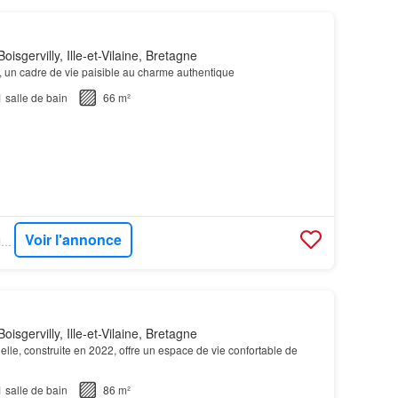
isgervilly, Ille-et-Vilaine, Bretagne
, un cadre de vie paisible au charme authentique
1
salle de bain
66 m²
Voir l'annonce
OUESTFRANCE-IMMO - WIABITA
isgervilly, Ille-et-Vilaine, Bretagne
elle, construite en 2022, offre un espace de vie confortable de
1
salle de bain
86 m²