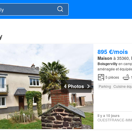
y
895 €/mois
Maison
à 35360, Bo
Boisgervilly
en campa
aménagée et équipée 
5
pièces
4 Photos
Parking
Cuisine éq
Il y a 10 jours