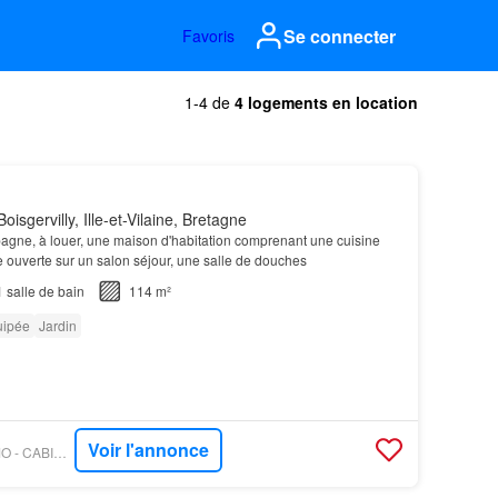
Se connecter
Favoris
1-4 de
4 logements en location
isgervilly, Ille-et-Vilaine, Bretagne
gne, à louer, une maison d'habitation comprenant une cuisine
ouverte sur un salon séjour, une salle de douches
1
salle de bain
114 m²
uipée
Jardin
Voir l'annonce
OUESTFRANCE-IMMO - CABINET IMMOBILIER J.MAHE S.PICOU