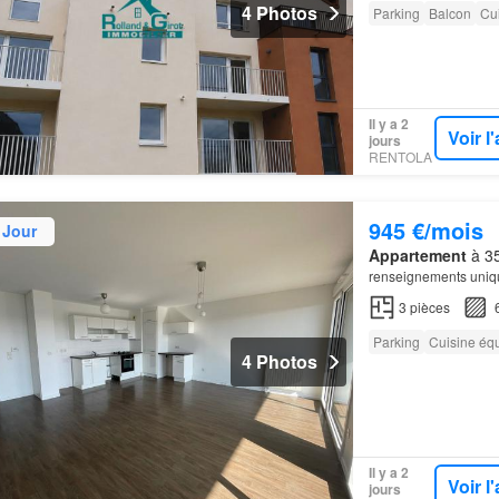
4 Photos
Parking
Balcon
Cu
Il y a 2
Voir 
jours
RENTOLA
945 €/mois
 Jour
Appartement
à 35
renseignements uniq
3
pièces
Parking
Cuisine éq
4 Photos
Il y a 2
Voir 
jours