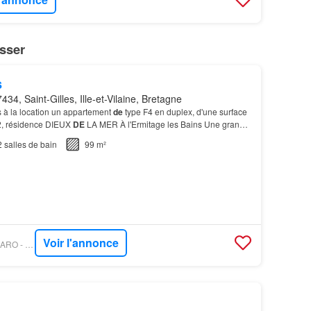
sser
s
434, Saint-Gilles, Ille-et-Vilaine, Bretagne
à la location un appartement
de
type F4 en duplex, d'une surface
, résidence DIEUX
DE
LA MER À l'Ermitage les Bains Une grande
permettant un véritable espace
de
vie…
2
salles de bain
99 m²
Voir l'annonce
PROPRIÉTÉS LE FIGARO - AGENCEIMMO.RE