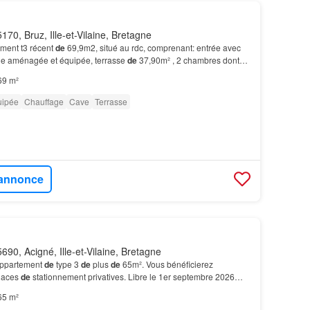
170, Bruz, Ille-et-Vilaine, Bretagne
ement t3 récent
de
69,9m2, situé au rdc, comprenant: entrée avec
ine aménagée et équipée, terrasse
de
37,90m² , 2 chambres dont
le de bains, et 2 places
de
parkin…
69 m²
uipée
Chauffage
Cave
Terrasse
l'annonce
690, Acigné, Ille-et-Vilaine, Bretagne
appartement
de
type 3
de
plus
de
65m². Vous bénéficierez
laces
de
stationnement privatives. Libre le 1er septembre 2026…
65 m²