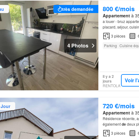
800 €/mois
au
très demandée
Appartement
à 35
a louer - bruz appart
placard, séjour, cuis
une avec placard, sal
3
pièces
4 Photos
Parking
Cuisine éq
Il y a 2
Voir 
jours
RENTOLA
720 €/mois
 Jour
Appartement
à 35
Résidence récente, 
également
de
deux p
3
pièces