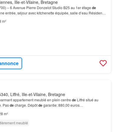
nnes, Ille-et-Vilaine, Bretagne
00) – 6 Avenue Pierre Donzelot Studio B25 au 1er étage
de
e entrée, séjour avec kitchenette équipée, salle d’eau Résidence
e
beaulieu – DISPONIBLE LE.…
8 m²
l'annonce
340, Liffré, Ille-et-Vilaine, Bretagne
harmant appartement meublé en plein centre
de
Liffré situé au
e. Pas
de
charge. Dépôt
de
garantie: 880,00 euros…
28 m²
tièrement meublé