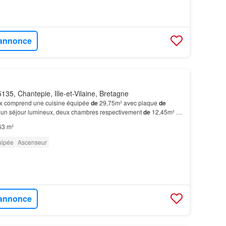
l'annonce
135, Chantepie, Ille-et-Vilaine, Bretagne
x comprend une cuisine équipée
de
29,75m² avec plaque
de
e, un séjour lumineux, deux chambres respectivement
de
12,45m² et
'eau
de
4,70m² et un WC séparé
de
2,00m².…
63 m²
uipée
Ascenseur
l'annonce