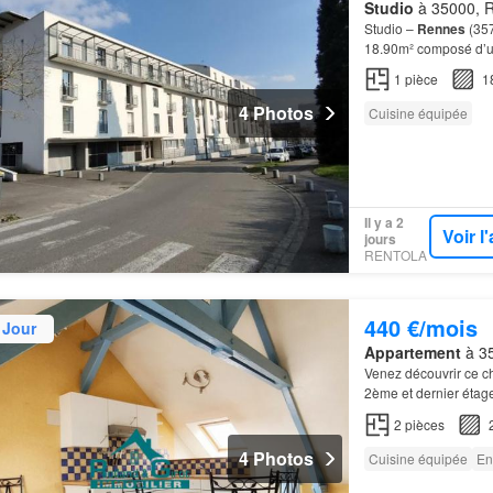
Studio
à 35000, Re
Studio –
Rennes
(357
18.90m² composé d’un
proche du campus
d
1
pièce
1
4 Photos
Cuisine équipée
Il y a 2
Voir 
jours
RENTOLA
440 €/mois
 Jour
Appartement
à 35
Venez découvrir ce c
2ème et dernier étag
2
pièces
4 Photos
Cuisine équipée
En