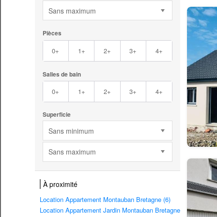
Sans maximum
Pièces
0+
1+
2+
3+
4+
Salles de bain
0+
1+
2+
3+
4+
Superficie
Sans minimum
Sans maximum
À proximité
Location Appartement Montauban Bretagne (6)
Location Appartement Jardin Montauban Bretagne