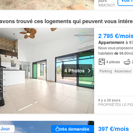
jours
IMMONOT
avons trouvé ces logements qui peuvent vous intére
2 795 €/moi
Appartement
à 97
Nous vous proposons 
habitable
de
98,60m2
varangue
de
22,12m2 
4
pièces
4 Photos
Parking
Ascenseur
Il y a 26 jours
397 €/mois
 Jour
très demandée