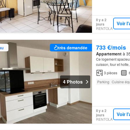
Il y a 2
Voir 
jours
RENTOLA
733 €/mois
au
très demandée
Appartement
à 35
Ce logement spacieu
cuisson, four et hott
11,65m², une salle d
3
pièces
4 Photos
Parking
Cuisine éq
Il y a 2
Voir 
jours
RENTOLA