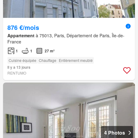
876 €/mois
Appartement
à 75013, Paris, Département de Paris, Île-de-
France
1
1
27 m²
Cuisine équipée
Chauffage
Entièrement meublé
Il y a 13 jours
RENTUMO
4 Photos