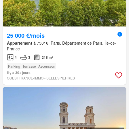
25 000 €/mois
Appartement
à 75016, Paris, Département de Paris, Île-de-
France
4
3
218 m²
Parking
Terrasse
Ascenseur
Il y a 30+ jours
OUESTFRANCE-IMMO - BELLESPIERRES