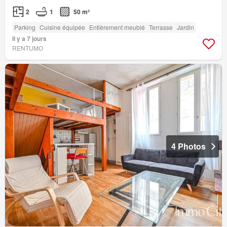
2
1
50 m²
Parking
Cuisine équipée
Entièrement meublé
Terrasse
Jardin
Il y a 7 jours
RENTUMO
4 Photos