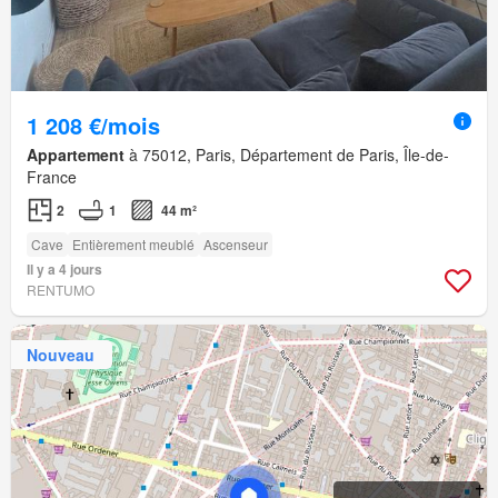
1 208 €/mois
Appartement
à 75012, Paris, Département de Paris, Île-de-
France
2
1
44 m²
Cave
Entièrement meublé
Ascenseur
Il y a 4 jours
RENTUMO
Nouveau