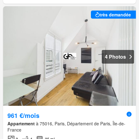
très demandée
4 Photos
961 €/mois
Appartement
à 75016, Paris, Département de Paris, Île-de-
France
2
1
25 m²