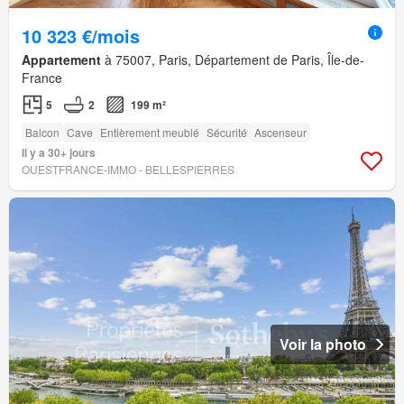
10 323 €/mois
Appartement
à 75007, Paris, Département de Paris, Île-de-
France
5
2
199 m²
Balcon
Cave
Entièrement meublé
Sécurité
Ascenseur
Il y a 30+ jours
OUESTFRANCE-IMMO - BELLESPIERRES
Voir la photo