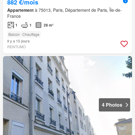
882 €/mois
Appartement
à 75013, Paris, Département de Paris, Île-de-
France
1
1
28 m²
Balcon
Chauffage
Il y a 15 jours
RENTUMO
4 Photos