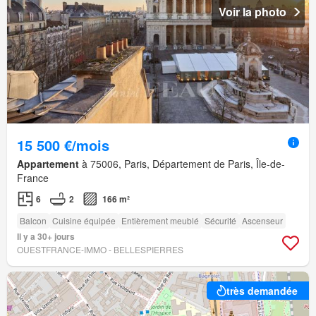
Voir la photo
15 500 €/mois
Appartement
à 75006, Paris, Département de Paris, Île-de-
France
6
2
166 m²
Balcon
Cuisine équipée
Entièrement meublé
Sécurité
Ascenseur
Il y a 30+ jours
OUESTFRANCE-IMMO - BELLESPIERRES
très demandée