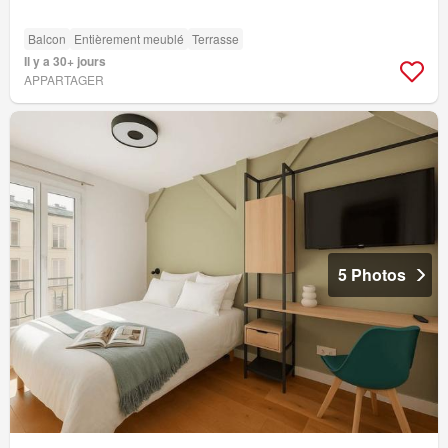
Balcon
Entièrement meublé
Terrasse
Il y a 30+ jours
APPARTAGER
5 Photos