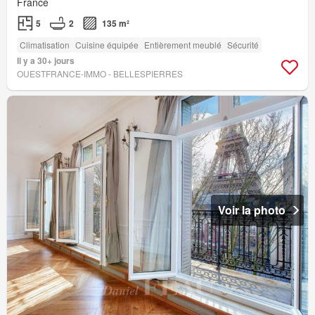
France
5
2
135 m²
Climatisation
Cuisine équipée
Entièrement meublé
Sécurité
Il y a 30+ jours
OUESTFRANCE-IMMO - BELLESPIERRES
Voir la photo