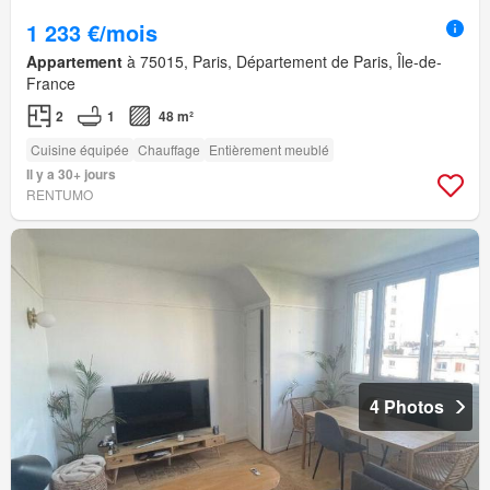
1 233 €/mois
Appartement
à 75015, Paris, Département de Paris, Île-de-
France
2
1
48 m²
Cuisine équipée
Chauffage
Entièrement meublé
Il y a 30+ jours
RENTUMO
4 Photos