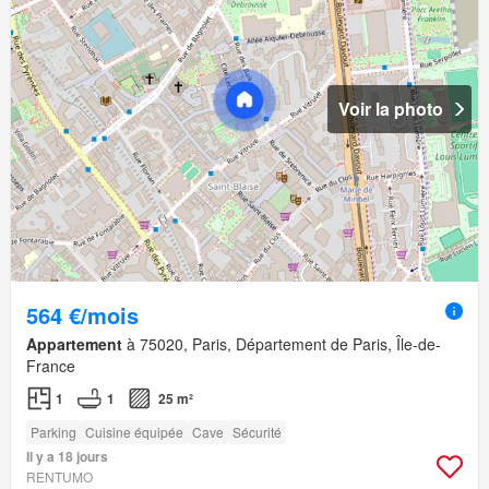
Voir la photo
564 €/mois
Appartement
à 75020, Paris, Département de Paris, Île-de-
France
1
1
25 m²
Parking
Cuisine équipée
Cave
Sécurité
Il y a 18 jours
RENTUMO