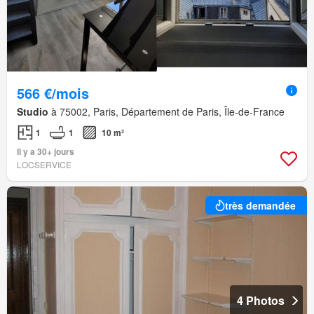
566 €/mois
Studio
à 75002, Paris, Département de Paris, Île-de-France
1
1
10 m²
Il y a 30+ jours
LOCSERVICE
très demandée
4 Photos