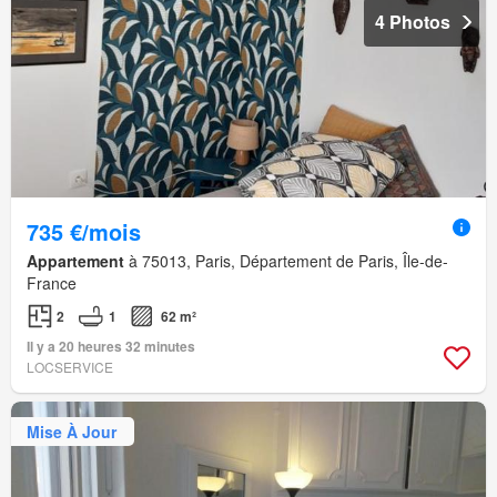
4 Photos
735 €/mois
Appartement
à 75013, Paris, Département de Paris, Île-de-
France
2
1
62 m²
Il y a 20 heures 32 minutes
LOCSERVICE
Mise À Jour