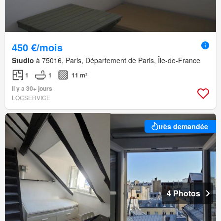
450 €/mois
Studio
à 75016, Paris, Département de Paris, Île-de-France
1
1
11 m²
Il y a 30+ jours
LOCSERVICE
très demandée
4 Photos