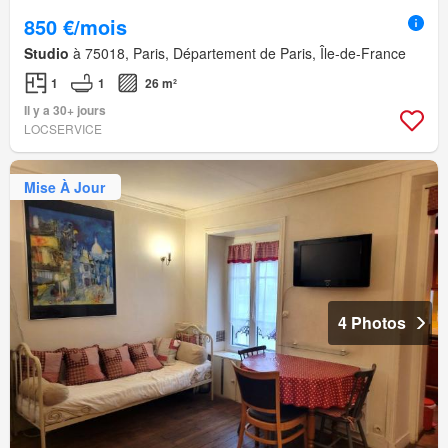
850 €/mois
Studio
à 75018, Paris, Département de Paris, Île-de-France
1
1
26 m²
Il y a 30+ jours
LOCSERVICE
Mise À Jour
4 Photos