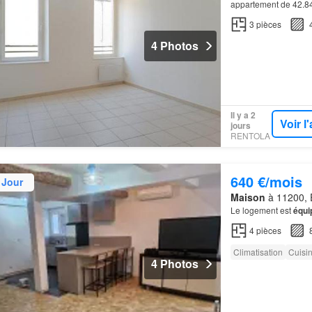
appartement de 42.84
3
pièces
4 Photos
Il y a 2
Voir 
jours
RENTOLA
640 €/mois
 Jour
Maison
à 11200, E
Le logement est
équi
4
pièces
Climatisation
Cuisi
4 Photos