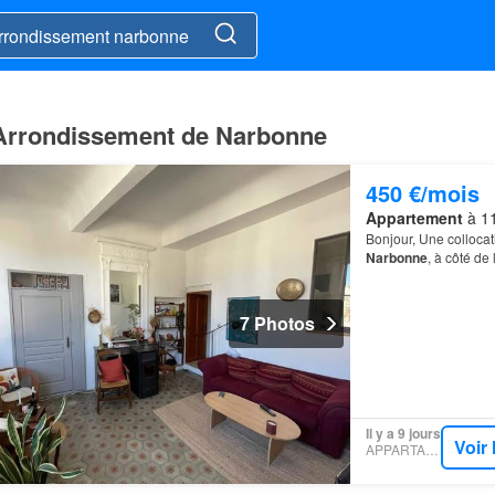
 Arrondissement de Narbonne
450 €/mois
Appartement
à 11
Bonjour, Une collocat
Narbonne
, à côté de
7 Photos
Il y a 9 jours
Voir
APPARTAGER