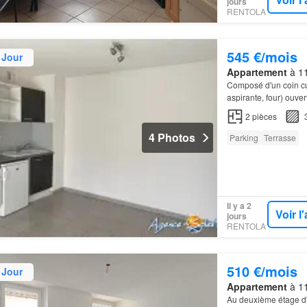
jours
RENTOLA
545 €/mois
 Jour
Appartement
à 11
Composé d'un coin c
aspirante, four) ouve
2
pièces
4 Photos
Parking
Terrasse
Il y a 2
Voir 
jours
RENTOLA
510 €/mois
 Jour
Appartement
à 11
Au deuxième étage d