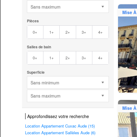
Sans maximum
Mise À
Pièces
0+
1+
2+
3+
4+
Salles de bain
0+
1+
2+
3+
4+
Superficie
Sans minimum
Sans maximum
Mise À
Approfondissez votre recherche
Location Appartement Cuxac Aude (15)
Location Appartement Sallèles Aude (6)