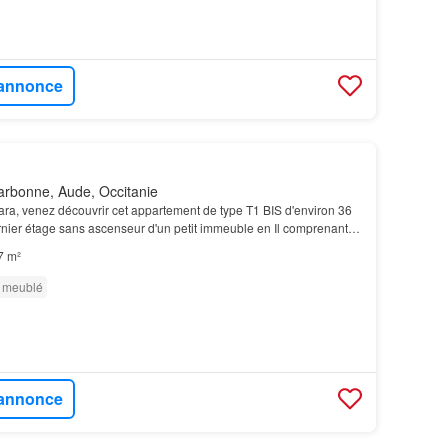
l'annonce
rbonne, Aude, Occitanie
ra, venez découvrir cet appartement de type T1 BIS d'environ 36
ernier étage sans ascenseur d'un petit immeuble en Il comprenant
ec un placard de rangement et cuisine…
7 m²
 meublé
l'annonce