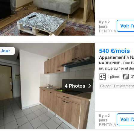
Il y a 2
Voir 
jours
RENTOLA
540 €/mois
 Jour
Appartement
à Na
NARBONNE
- Rue Ba
m², situé au 1er et d
une pièce à vivre av
1
pièce
3
4 Photos
Balcon
Entièrement
Il y a 2
Voir 
jours
RENTOLA