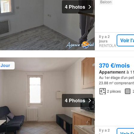
Balcon
4 Photos
Il y a 2
Voir 
jours
RENTOLA
370 €/mois
 Jour
Appartement
à 11
Au 1er étage d'un pe
23.88 m² comprenant 
2
pièces
4 Photos
Il y a 2
Voir 