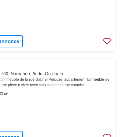
l'annonce
100, Narbonne, Aude, Occitanie
tit immeuble de la rue Gabriel Pelouze, appartement T2
meublé
de
une pièce à vivre avec coin cuisine et une chambre
23 m²
l'annonce