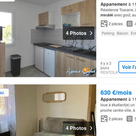
Appartement
à 11
Résidence Toscane, à 
meublé
avec goût, a
le séjour donnant sur
2
pièces
4 Photos
Parking
Balcon
En
Il y a 2
Voir 
jours
RENTOLA
630 €/mois
au
Appartement
à 11
loue à étudiant(e) un
proche centre-ville, 
2
pièces
4 Photos