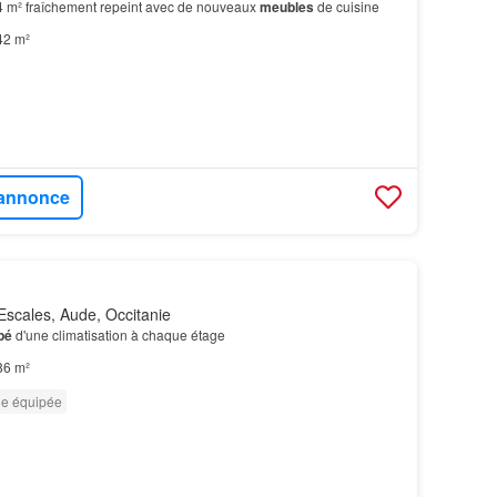
 m² fraîchement repeint avec de nouveaux
meubles
de cuisine
42 m²
l'annonce
scales, Aude, Occitanie
pé
d'une climatisation à chaque étage
86 m²
ne équipée