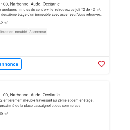
100, Narbonne, Aude, Occitanie
quelques minutes du centre-ville, retrouvez ce joli T2 de 42 m²,
u deuxième étage d'un immeuble avec ascenseur.Vous retrouverez
 un balcon de 6m2 ainsi qu'un petit…
42 m²
tièrement meublé
Ascenseur
l'annonce
100, Narbonne, Aude, Occitanie
 t2 entièrement
meublé
traversant au 2ème et dernier étage,
à proximité de la place cassaignol et des commerces
50 m²