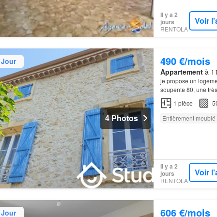
Il y a 2
Voir 
jours
RENTOLA
490 €/mois
 Jour
Appartement
à 11
je propose un logem
soupente 80, une trè
1
pièce
5
4 Photos
Entièrement meublé
Il y a 2
Voir 
jours
RENTOLA
606 €/mois
 Jour