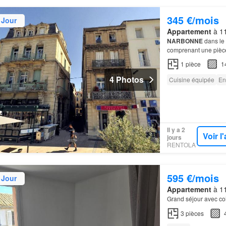
345 €/mois
 Jour
Appartement
à 11
NARBONNE
dans le 
comprenant une pièce 
1
pièce
1
4 Photos
Cuisine équipée
En
Il y a 2
Voir 
jours
RENTOLA
595 €/mois
 Jour
Appartement
à 11
Grand séjour avec co
3
pièces