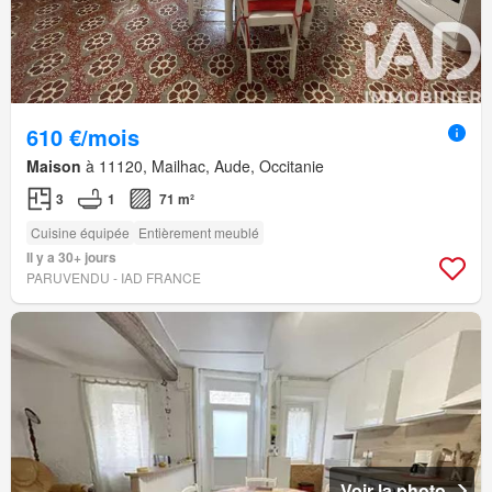
610 €/mois
Maison
à 11120, Mailhac, Aude, Occitanie
3
1
71 m²
Cuisine équipée
Entièrement meublé
Il y a 30+ jours
PARUVENDU - IAD FRANCE
Voir la photo