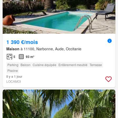
1 390 €/mois
Maison
à 11100, Narbonne, Aude, Occitanie
5
93 m²
Parking
Balcon
Cuisine équipée
Entièrement meublé
Terrasse
Piscine
Il y a 1 jour
LOCAMOI