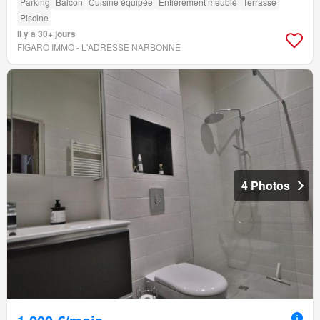
Parking
Balcon
Cuisine équipée
Entièrement meublé
Terrasse
Piscine
Il y a 30+ jours
FIGARO IMMO - L'ADRESSE NARBONNE
4 Photos