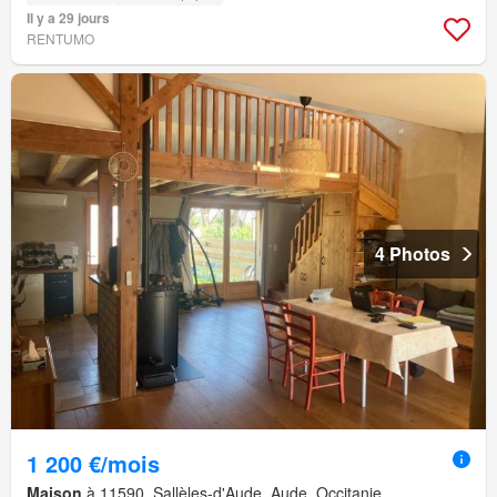
Il y a 29 jours
RENTUMO
4 Photos
1 200 €/mois
Maison
à 11590, Sallèles-d'Aude, Aude, Occitanie