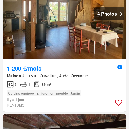
4 Photos
1 200 €/mois
Maison
à 11590, Ouveillan, Aude, Occitanie
3
1
89 m²
Cuisine équipée
Entièrement meublé
Jardin
Il y a 1 jour
RENTUMO