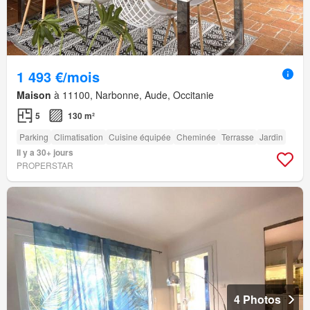
1 493 €/mois
Maison
à 11100, Narbonne, Aude, Occitanie
5
130 m²
Parking
Climatisation
Cuisine équipée
Cheminée
Terrasse
Jardin
Il y a 30+ jours
PROPERSTAR
4 Photos