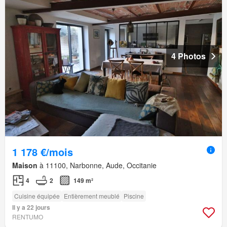
4 Photos
1 178 €/mois
Maison
à 11100, Narbonne, Aude, Occitanie
4
2
149 m²
Cuisine équipée
Entièrement meublé
Piscine
Il y a 22 jours
RENTUMO