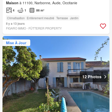
Maison
à 11100, Narbonne, Aude, Occitanie
4
1
86 m²
Climatisation
Entièrement meublé
Terrasse
Jardin
Il y a 13 jours
FIGARO IMMO - FÜTTERER PROPERTY
Mise À Jour
12 Photos