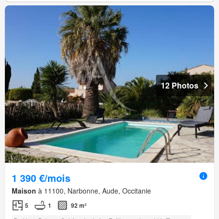
12 Photos
1 390 €/mois
Maison
à 11100, Narbonne, Aude, Occitanie
5
1
92 m²