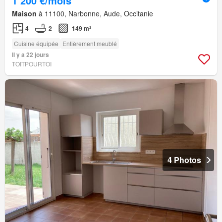
1 200 €/mois
Maison
à 11100, Narbonne, Aude, Occitanie
4
2
149 m²
Cuisine équipée
Entièrement meublé
Il y a 22 jours
TOITPOURTOI
4 Photos