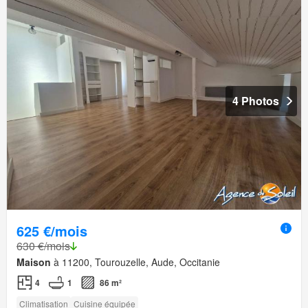
4 Photos
625 €/mois
630 €/mois
Maison
à 11200, Tourouzelle, Aude, Occitanie
4
1
86 m²
Climatisation
Cuisine équipée