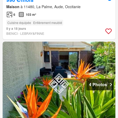
Maison
à 11480, La Palme, Aude, Occitanie
6
103 m²
Cuisine équipée
Entièrement meublé
Il y a 18 jours
BIENICI - LEBRAY&FINNE
4 Photos