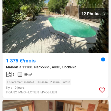
12 Photos
1 375 €/mois
Maison
à 11100, Narbonne, Aude, Occitanie
5
89 m²
Entièrement meublé
Terrasse
Piscine
Jardin
Il y a 10 jours
FIGARO IMMO - LOTIER IMMOBILIER