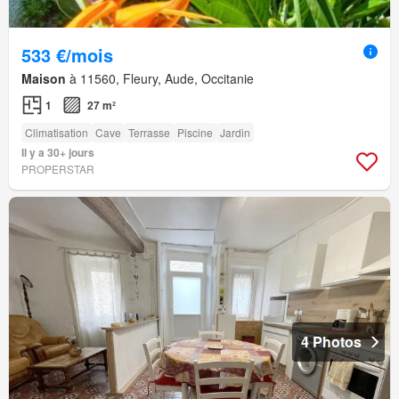
533 €/mois
Maison
à 11560, Fleury, Aude, Occitanie
1
27 m²
Climatisation
Cave
Terrasse
Piscine
Jardin
Il y a 30+ jours
PROPERSTAR
4 Photos