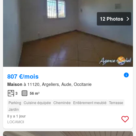
12 Photos
807 €/mois
Maison
à 11120, Argeliers, Aude, Occitanie
3
56 m²
Parking
Cuisine équipée
Cheminée
Entièrement meublé
Terrasse
Jardin
Il y a 1 jour
LOCAMOI