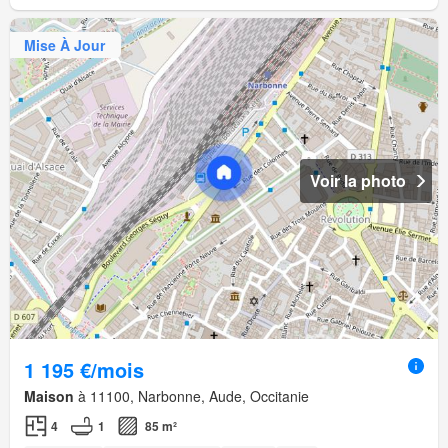
Mise À Jour
Voir la photo
1 195 €/mois
Maison
à 11100, Narbonne, Aude, Occitanie
4
1
85 m²