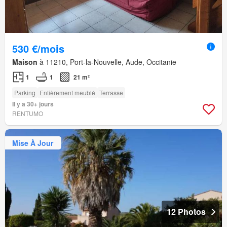
530 €/mois
Maison
à 11210, Port-la-Nouvelle, Aude, Occitanie
1
1
21 m²
Parking
Entièrement meublé
Terrasse
Il y a 30+ jours
RENTUMO
Mise À Jour
12 Photos