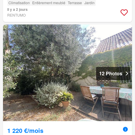
Climatisation
Entièrement meublé
Terrasse
Jardin
Il y a 2 jours
RENTUMO
12 Photos
1 220 €/mois