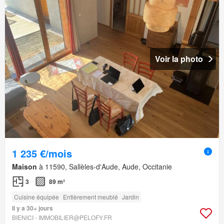
Voir la photo
1 235 €/mois
Maison
à 11590, Sallèles-d'Aude, Aude, Occitanie
3
89 m²
Cuisine équipée
Entièrement meublé
Jardin
Il y a 30+ jours
BIENICI - IMMOBILIER@PELOFY.FR