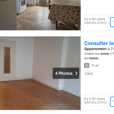
Il y a 30+ jours
IMMOBILIERNOTAIRES
Consulter le
Appartement
à 71
Chalon sur
saone
(71
sur-
Saône
71 m²
4 Photos
Cave
Il y a 30+ jours
IMMOBILIERNOTAIRES