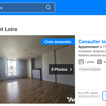
t Loire
Consulter le
très demandée
Appartement
à 71
Immobilier. Notaires
Notaires associés vo
1
pièce
4
4 Photos
Cuisine équipée
Il y a 30+ jours
IMMOBILIERNOTAIRES