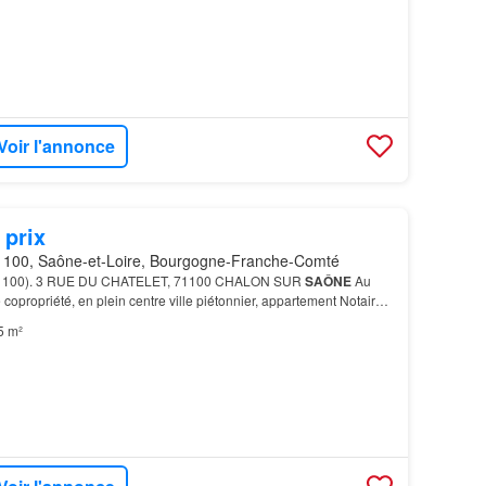
Voir l'annonce
 prix
100, Saône-et-Loire, Bourgogne-Franche-Comté
1100). 3 RUE DU CHATELET, 71100 CHALON SUR
SAÔNE
Au
 copropriété, en plein centre ville piétonnier, appartement Notaires
…
5 m²