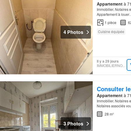
Appartement
à 71
Immobilier. Notaires 
Appartement à louer
1
pièce
6
4 Photos
Cuisine équipée
Il y a 29 jours
IMMOBILIERNOTAIRES
Consulter le
Appartement
à 71
Immobilier. Notaires
Notaires associés vo
gare, t1 s. Hab…
28 m²
3 Photos