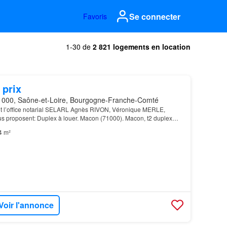
Se connecter
Favoris
1-30 de
2 821 logements en location
 prix
000, Saône-et-Loire, Bourgogne-Franche-Comté
 et l’office notarial SELARL Agnès RIVON, Véronique MERLE,
us proposent: Duplex à louer. Macon (71000). Macon, t2 duplex…
4 m²
Voir l'annonce