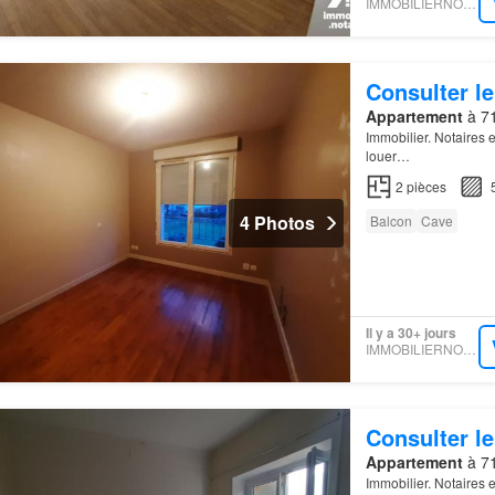
IMMOBILIERNOTAIRES
Consulter le
Appartement
à 71
Immobilier. Notaires 
louer…
2
pièces
4 Photos
Balcon
Cave
Il y a 30+ jours
IMMOBILIERNOTAIRES
Consulter le
Appartement
à 71
Immobilier. Notaires 