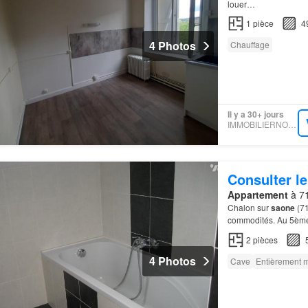
louer…
1
pièce
4
4 Photos
Chauffage
Il y a 30+ jours
IMMOBILIERNOTAIRES
Consulter le
Appartement
à 71
Chalon sur
saone
(71
commodités. Au 5ème 
2
pièces
4 Photos
Cave
Entièrement 