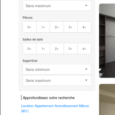
Sans maximum
Pièces
0+
1+
2+
3+
4+
Salles de bain
0+
1+
2+
3+
4+
Superficie
Sans minimum
Sans maximum
Approfondissez votre recherche
Location Appartement Arrondissement Mâcon
(851)