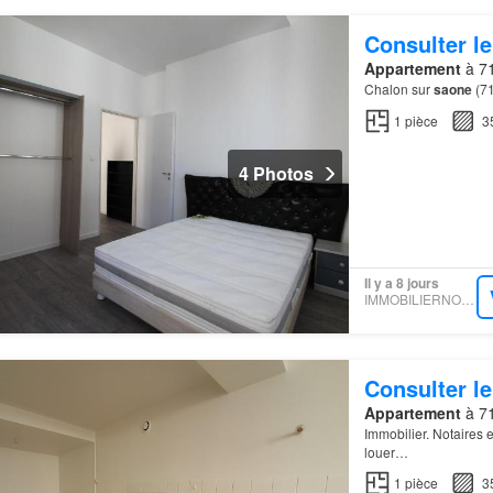
Consulter le
Appartement
à 71
Chalon sur
saone
(71
1
pièce
3
4 Photos
Il y a 8 jours
IMMOBILIERNOTAIRES
Consulter le
Appartement
à 71
Immobilier. Notaires 
louer…
1
pièce
3