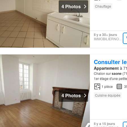
4 Photos
Chauffage
Il y a 30+ jours
IMMOBILIERNOTAIRES
Consulter le
Appartement
à 71
Chalon sur
saone
(7
1er étage d'une petite
à Chalon-sur-
Saône
1
pièce
3
4 Photos
Cuisine équipée
Il y a 15 jours