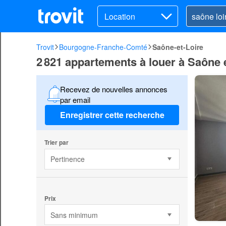
Location
Trovit
Bourgogne-Franche-Comté
Saône-et-Loire
2 821 appartements à louer à Saône e
Recevez de nouvelles annonces
par email
Enregistrer cette recherche
Trier par
Pertinence
Prix
Sans minimum