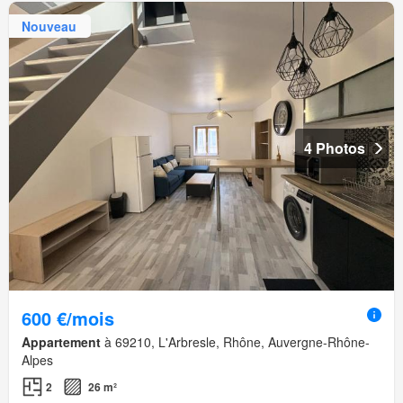
Nouveau
4 Photos
600 €/mois
Appartement
à 69210, L'Arbresle, Rhône, Auvergne-Rhône-
Alpes
2
26 m²