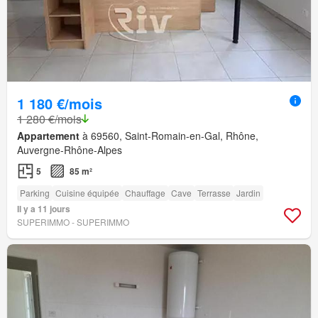
1 180 €/mois
1 280 €/mois
Appartement
à 69560, Saint-Romain-en-Gal, Rhône,
Auvergne-Rhône-Alpes
5
85 m²
Parking
Cuisine équipée
Chauffage
Cave
Terrasse
Jardin
Il y a 11 jours
SUPERIMMO - SUPERIMMO