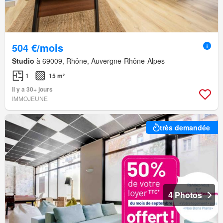
504 €/mois
Studio
à 69009, Rhône, Auvergne-Rhône-Alpes
1
15 m²
Il y a 30+ jours
IMMOJEUNE
très demandée
4 Photos