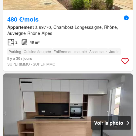
480 €/mois
Appartement
à 69770, Chambost-Longessaigne, Rhône,
Auvergne-Rhône-Alpes
2
48 m²
Parking
Cuisine équipée
Entièrement meublé
Ascenseur
Jardin
Il y a 30+ jours
SUPERIMMO - SUPERIMMO
Voir la photo