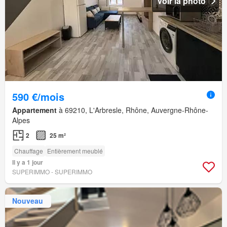
Voir la photo
590 €/mois
Appartement
à 69210, L'Arbresle, Rhône, Auvergne-Rhône-
Alpes
2
25 m²
Chauffage
Entièrement meublé
Il y a 1 jour
SUPERIMMO - SUPERIMMO
Nouveau