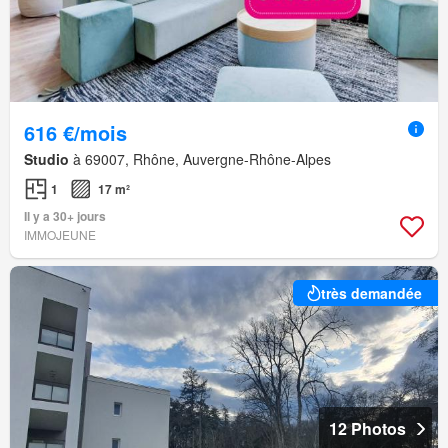
616 €/mois
Studio
à 69007, Rhône, Auvergne-Rhône-Alpes
1
17 m²
Il y a 30+ jours
IMMOJEUNE
très demandée
12 Photos