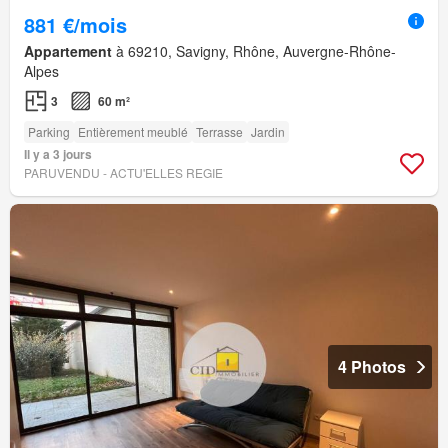
881 €/mois
Appartement
à 69210, Savigny, Rhône, Auvergne-Rhône-
Alpes
3
60 m²
Parking
Entièrement meublé
Terrasse
Jardin
Il y a 3 jours
PARUVENDU - ACTU'ELLES REGIE
4 Photos