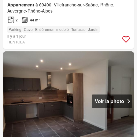
Appartement
à 69400, Villefranche-sur-Saône, Rhône,
Auvergne-Rhône-Alpes
2
44 m²
Parking
Cave
Entièrement meublé
Terrasse
Jardin
Il y a 1 jour
RENTOLA
Voir la photo