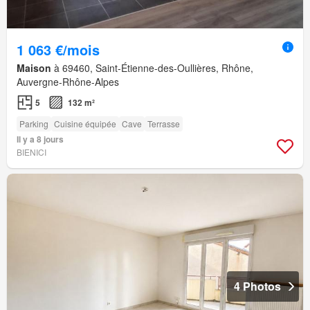
1 063 €/mois
Maison
à 69460, Saint-Étienne-des-Oullières, Rhône,
Auvergne-Rhône-Alpes
5
132 m²
Parking
Cuisine équipée
Cave
Terrasse
Il y a 8 jours
BIENICI
4 Photos