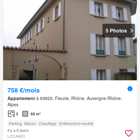
5 Photos
758 €/mois
Appartement
à 69820, Fleurie, Rhône, Auvergne-Rhône-
Alpes
3
68 m²
Parking
Balcon
Chauffage
Entièrement meublé
Il y a 6 jours
LOCAMOI