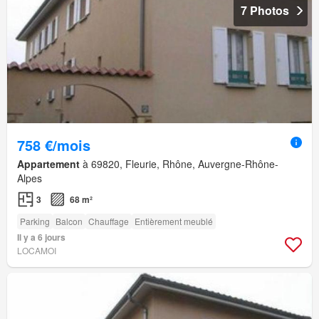
7 Photos
758 €/mois
Appartement
à 69820, Fleurie, Rhône, Auvergne-Rhône-
Alpes
3
68 m²
Parking
Balcon
Chauffage
Entièrement meublé
Il y a 6 jours
LOCAMOI