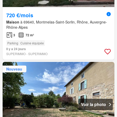
720 €/mois
Maison
à 69640, Montmelas-Saint-Sorlin, Rhône, Auvergne-
Rhône-Alpes
3
72 m²
Parking
Cuisine équipée
Il y a 24 jours
SUPERIMMO - SUPERIMMO
Nouveau
Voir la photo