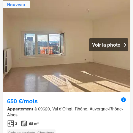
Nouveau
Voir la photo
650 €/mois
Appartement
à 69620, Val d'Oingt, Rhône, Auvergne-Rhône-
Alpes
3
68 m²
Cuisine équipée
Chauffage