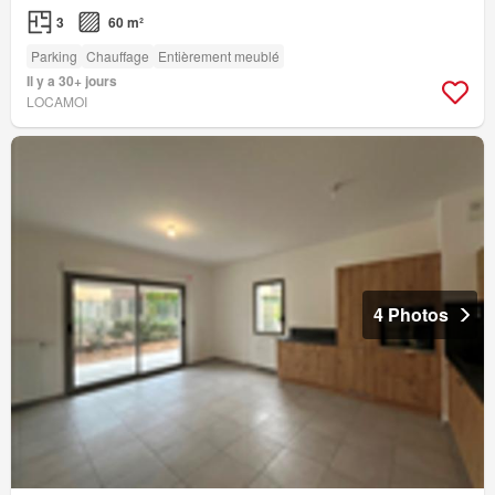
3
60 m²
Parking
Chauffage
Entièrement meublé
Il y a 30+ jours
LOCAMOI
4 Photos