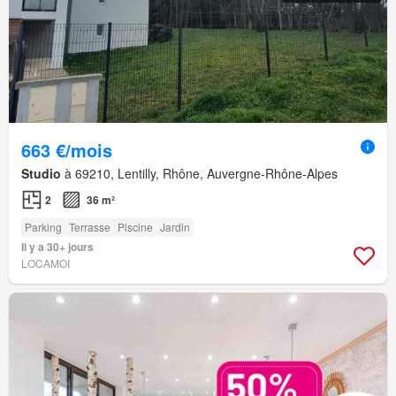
663 €/mois
Studio
à 69210, Lentilly, Rhône, Auvergne-Rhône-Alpes
2
36 m²
Parking
Terrasse
Piscine
Jardin
Il y a 30+ jours
LOCAMOI