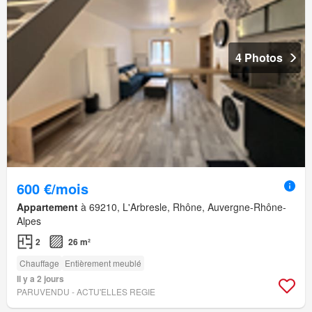
4 Photos
600 €/mois
Appartement
à 69210, L'Arbresle, Rhône, Auvergne-Rhône-
Alpes
2
26 m²
Chauffage
Entièrement meublé
Il y a 2 jours
PARUVENDU - ACTU'ELLES REGIE