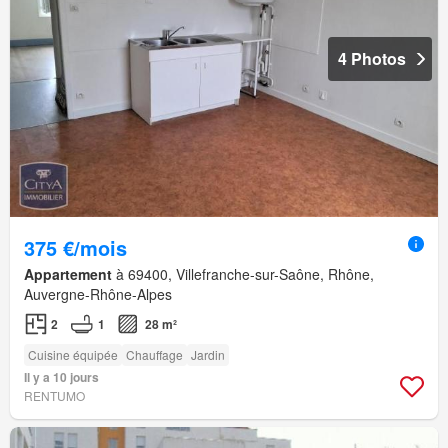
4 Photos
375 €/mois
Appartement
à 69400, Villefranche-sur-Saône, Rhône,
Auvergne-Rhône-Alpes
2
1
28 m²
Cuisine équipée
Chauffage
Jardin
Il y a 10 jours
RENTUMO