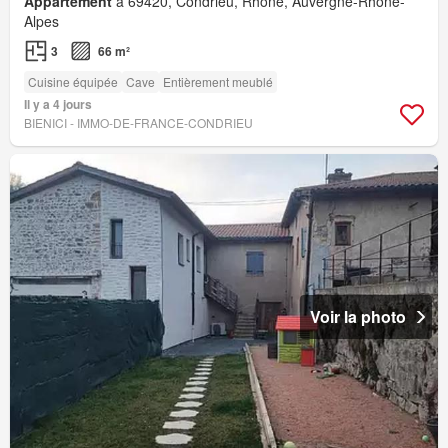
Appartement
à 69420, Condrieu, Rhône, Auvergne-Rhône-
Alpes
3
66 m²
Cuisine équipée
Cave
Entièrement meublé
Il y a 4 jours
BIENICI - IMMO-DE-FRANCE-CONDRIEU
Voir la photo