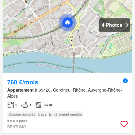
4 Photos
760 €/mois
Appartement
à 69420, Condrieu, Rhône, Auvergne-Rhône-
Alpes
3
1
66 m²
Cuisine équipée
Cave
Entièrement meublé
Il y a 3 jours
RENTUMO