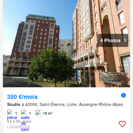
4 Photos
350 €/mois
Studio
à 42000, Saint-Étienne, Loire, Auvergne-Rhône-Alpes
1
1
18 m²
Il y a 30+ jours
LOCSERVICE