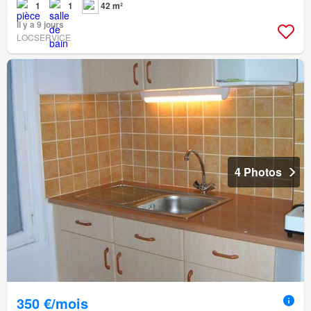
1
1
42 m²
Il y a 9 jours
LOCSERVICE
4 Photos
350 €/mois