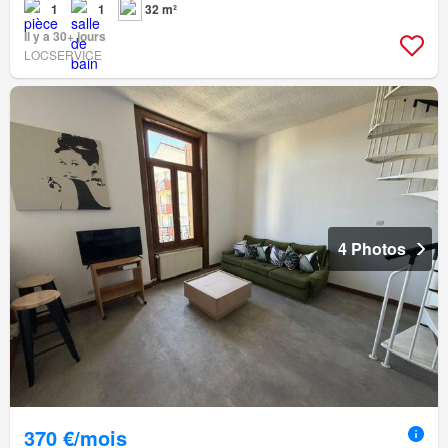
1
1
32 m²
Il y a 30+ jours
LOCSERVICE
4 Photos
370 €/mois