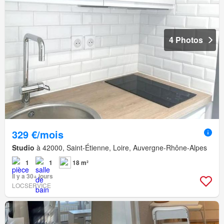
4 Photos
329 €/mois
Studio
à 42000, Saint-Étienne, Loire, Auvergne-Rhône-Alpes
1
1
18 m²
Il y a 30+ jours
LOCSERVICE