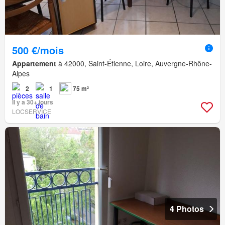
500 €/mois
Appartement
à 42000, Saint-Étienne, Loire, Auvergne-Rhône-
Alpes
2
1
75 m²
Il y a 30+ jours
LOCSERVICE
4 Photos