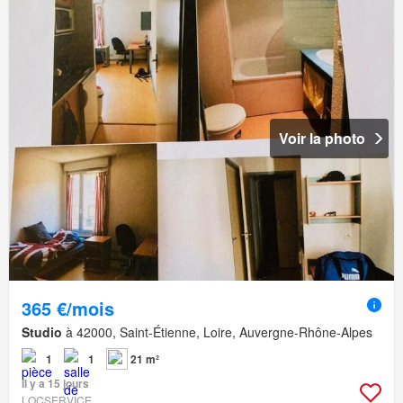
Voir la photo
365 €/mois
Studio
à 42000, Saint-Étienne, Loire, Auvergne-Rhône-Alpes
1
1
21 m²
Il y a 15 jours
LOCSERVICE