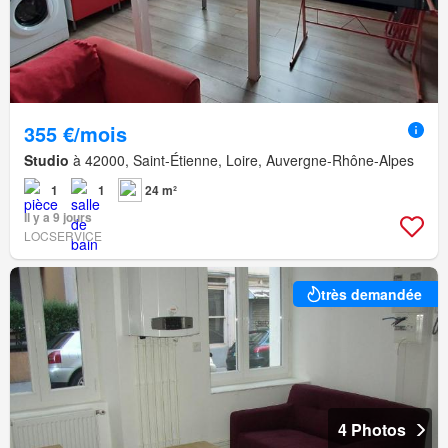
355 €/mois
Studio
à 42000, Saint-Étienne, Loire, Auvergne-Rhône-Alpes
1
1
24 m²
Il y a 9 jours
LOCSERVICE
très demandée
4 Photos