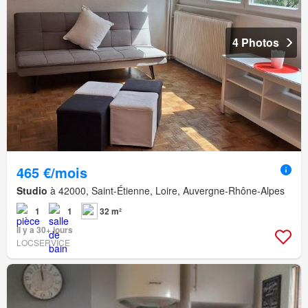
4 Photos
465 €/mois
Studio
à 42000, Saint-Étienne, Loire, Auvergne-Rhône-Alpes
1
1
32 m²
Il y a 30+ jours
LOCSERVICE