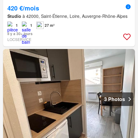
420 €/mois
Studio
à 42000, Saint-Étienne, Loire, Auvergne-Rhône-Alpes
1
1
27 m²
Il y a 30+ jours
LOCSERVICE
3 Photos