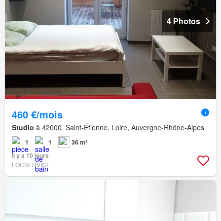
4 Photos
460 €/mois
Studio
à 42000, Saint-Étienne, Loire, Auvergne-Rhône-Alpes
1
1
36 m²
Il y a 10 jours
LOCSERVICE