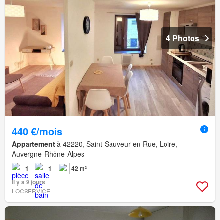
4 Photos
440 €/mois
Appartement
à 42220, Saint-Sauveur-en-Rue, Loire,
Auvergne-Rhône-Alpes
1
1
42 m²
Il y a 9 jours
LOCSERVICE