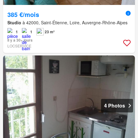
385 €/mois
Studio
à 42000, Saint-Étienne, Loire, Auvergne-Rhône-Alpes
1
1
23 m²
Il y a 30+ jours
LOCSERVICE
4 Photos