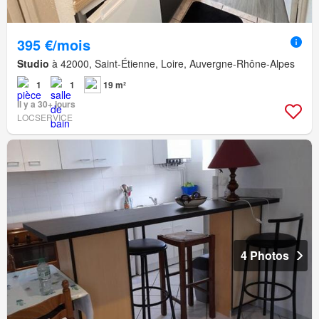
395 €/mois
Studio
à 42000, Saint-Étienne, Loire, Auvergne-Rhône-Alpes
1
1
19 m²
Il y a 30+ jours
LOCSERVICE
4 Photos