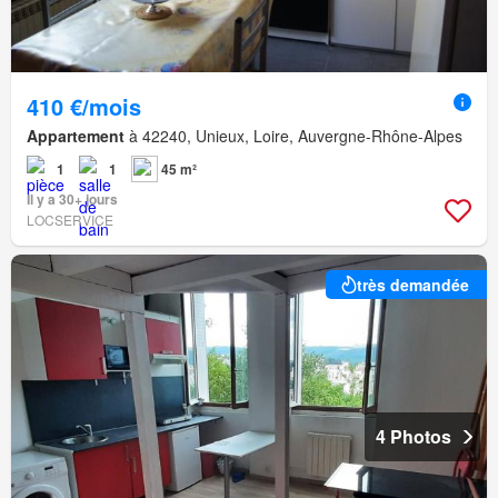
410 €/mois
Appartement
à 42240, Unieux, Loire, Auvergne-Rhône-Alpes
1
1
45 m²
Il y a 30+ jours
LOCSERVICE
très demandée
4 Photos