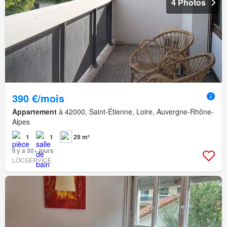
4 Photos
390 €/mois
Appartement
à 42000, Saint-Étienne, Loire, Auvergne-Rhône-
Alpes
1
1
29 m²
Il y a 30+ jours
LOCSERVICE