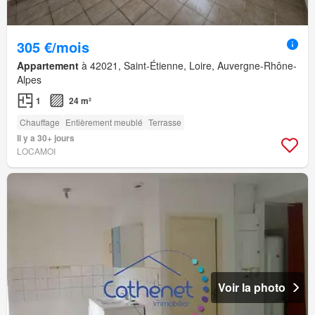
305 €/mois
Appartement
à 42021, Saint-Étienne, Loire, Auvergne-Rhône-
Alpes
1
24 m²
Chauffage
Entièrement meublé
Terrasse
Il y a 30+ jours
LOCAMOI
Voir la photo