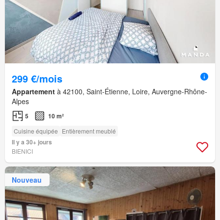
299 €/mois
Appartement
à 42100, Saint-Étienne, Loire, Auvergne-Rhône-
Alpes
5
10 m²
Cuisine équipée
Entièrement meublé
Il y a 30+ jours
BIENICI
Nouveau