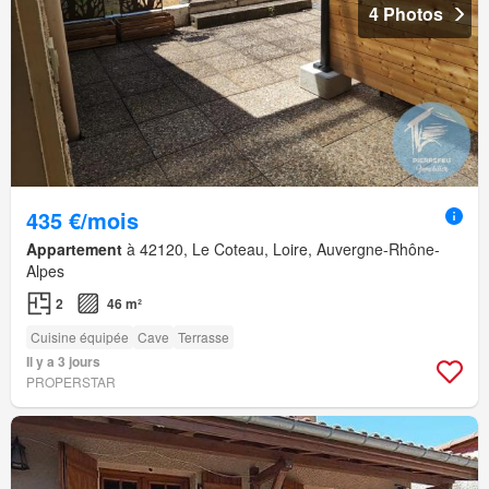
4 Photos
435 €/mois
Appartement
à 42120, Le Coteau, Loire, Auvergne-Rhône-
Alpes
2
46 m²
Cuisine équipée
Cave
Terrasse
Il y a 3 jours
PROPERSTAR