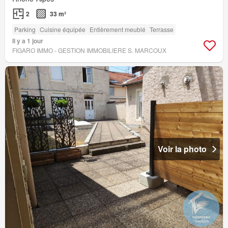
2
33 m²
Parking
Cuisine équipée
Entièrement meublé
Terrasse
Il y a 1 jour
FIGARO IMMO - GESTION IMMOBILIERE S. MARCOUX
Voir la photo