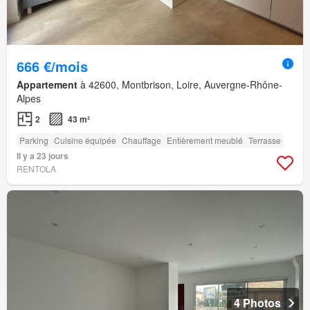
666 €/mois
Appartement
à 42600, Montbrison, Loire, Auvergne-Rhône-
Alpes
2
43 m²
Parking
Cuisine équipée
Chauffage
Entièrement meublé
Terrasse
Il y a 23 jours
RENTOLA
4 Photos