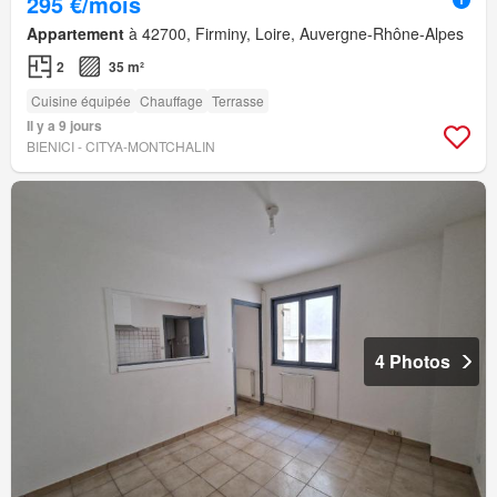
295 €/mois
Appartement
à 42700, Firminy, Loire, Auvergne-Rhône-Alpes
2
35 m²
Cuisine équipée
Chauffage
Terrasse
Il y a 9 jours
BIENICI - CITYA-MONTCHALIN
4 Photos