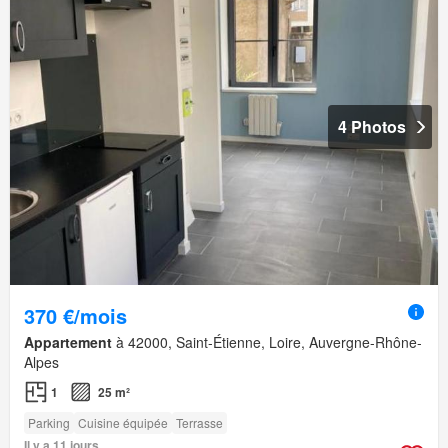
4 Photos
370 €/mois
Appartement
à 42000, Saint-Étienne, Loire, Auvergne-Rhône-
Alpes
1
25 m²
Parking
Cuisine équipée
Terrasse
Il y a 11 jours