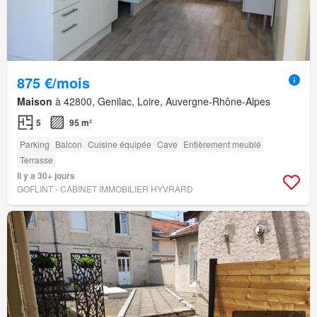
875 €/mois
Maison
à 42800, Genilac, Loire, Auvergne-Rhône-Alpes
5
95 m²
Parking
Balcon
Cuisine équipée
Cave
Entièrement meublé
Terrasse
Il y a 30+ jours
GOFLINT - CABINET IMMOBILIER HYVRARD