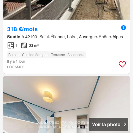
318 €/mois
Studio
à 42100, Saint-Étienne, Loire, Auvergne-Rhône-Alpes
1
23 m²
Balcon
Cuisine équipée
Terrasse
Ascenseur
Il y a 1 jour
LOCAMOI
Voir la photo