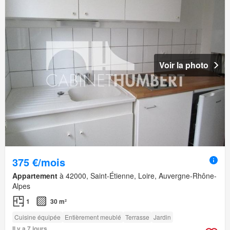
Voir la photo
375 €/mois
Appartement
à 42000, Saint-Étienne, Loire, Auvergne-Rhône-
Alpes
1
30 m²
Cuisine équipée
Entièrement meublé
Terrasse
Jardin
Il y a 7 jours