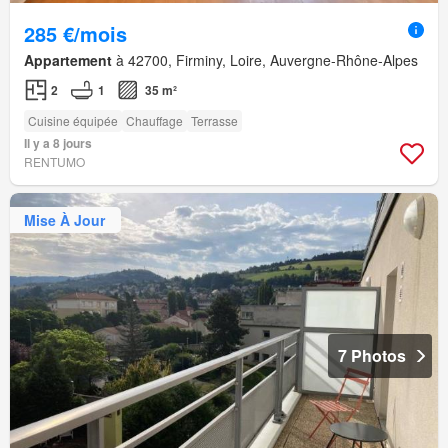
285 €/mois
Appartement
à 42700, Firminy, Loire, Auvergne-Rhône-Alpes
2
1
35 m²
Cuisine équipée
Chauffage
Terrasse
Il y a 8 jours
RENTUMO
Mise À Jour
7 Photos