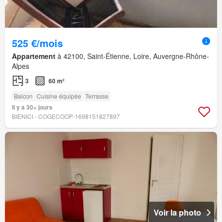
525 €/mois
Appartement
à 42100, Saint-Étienne, Loire, Auvergne-Rhône-
Alpes
3
60 m²
Balcon
Cuisine équipée
Terrasse
Il y a 30+ jours
BIENICI - COGECOOP-1698151827897
Voir la photo