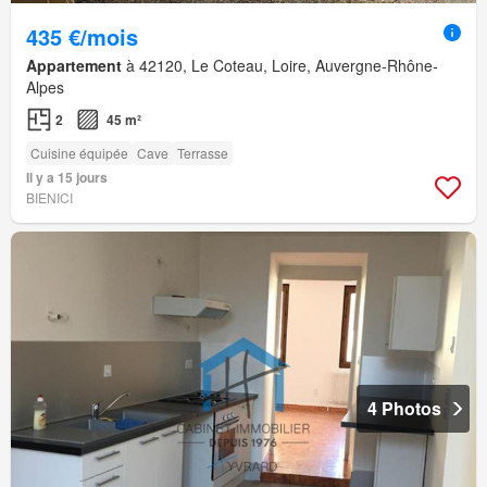
435 €/mois
Appartement
à 42120, Le Coteau, Loire, Auvergne-Rhône-
Alpes
2
45 m²
Cuisine équipée
Cave
Terrasse
Il y a 15 jours
BIENICI
4 Photos