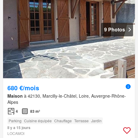
9 Photos
680 €/mois
Maison
à 42130, Marcilly-le-Châtel, Loire, Auvergne-Rhône-
Alpes
4
83 m²
Parking
Cuisine équipée
Chauffage
Terrasse
Jardin
Il y a 15 jours
LOCAMOI