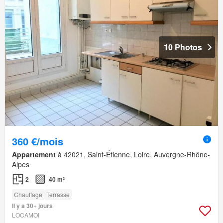
10 Photos
360 €/mois
Appartement
à 42021, Saint-Étienne, Loire, Auvergne-Rhône-
Alpes
2
40 m²
Chauffage
Terrasse
Il y a 30+ jours
LOCAMOI