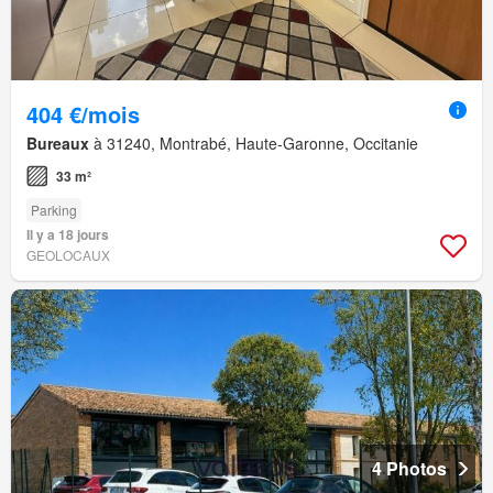
404 €/mois
Bureaux
à 31240, Montrabé, Haute-Garonne, Occitanie
33 m²
Parking
Il y a 18 jours
GEOLOCAUX
4 Photos