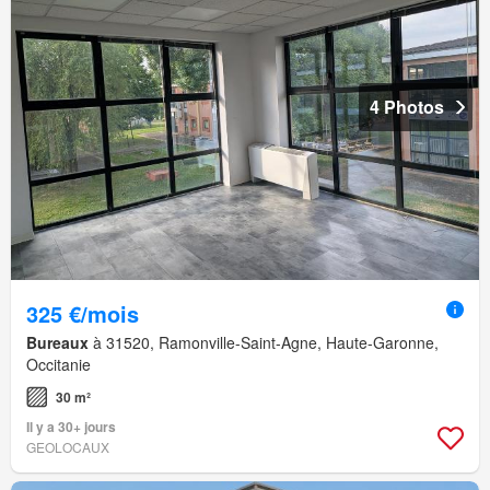
4 Photos
325 €/mois
Bureaux
à 31520, Ramonville-Saint-Agne, Haute-Garonne,
Occitanie
30 m²
Il y a 30+ jours
GEOLOCAUX