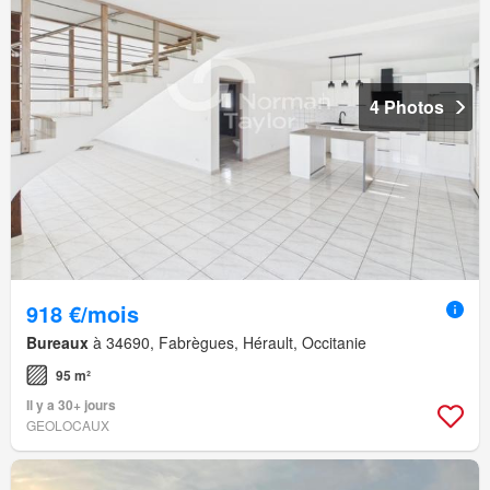
4 Photos
918 €/mois
Bureaux
à 34690, Fabrègues, Hérault, Occitanie
95 m²
Il y a 30+ jours
GEOLOCAUX