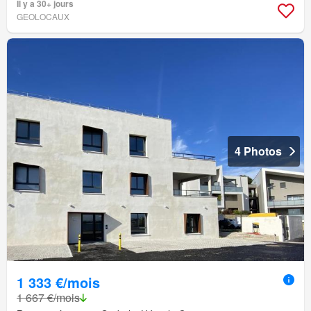
Il y a 30+ jours
GEOLOCAUX
4 Photos
1 333 €/mois
1 667 €/mois