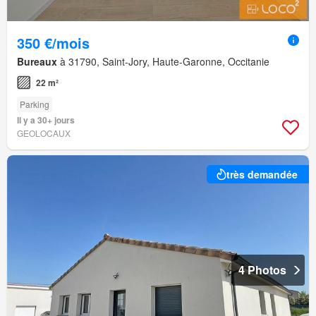
350 €/mois
Bureaux
à 31790, Saint-Jory, Haute-Garonne, Occitanie
22 m²
Parking
Il y a 30+ jours
GEOLOCAUX
très demandée
4 Photos