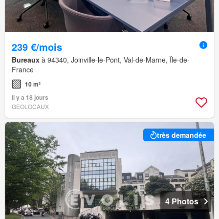
239 €/mois
Bureaux
à 94340, Joinville-le-Pont, Val-de-Marne, Île-de-
France
10 m²
Il y a 18 jours
GEOLOCAUX
très demandée
4 Photos