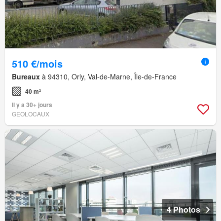
510 €/mois
Bureaux
à 94310, Orly, Val-de-Marne, Île-de-France
40 m²
Il y a 30+ jours
GEOLOCAUX
4 Photos