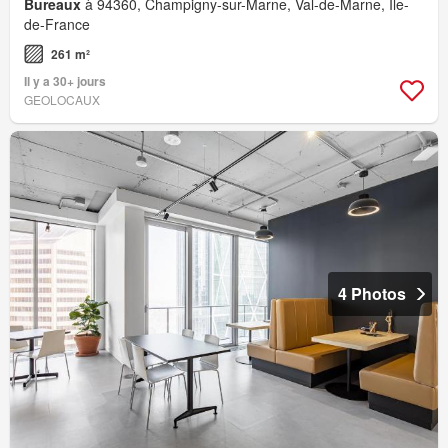
Bureaux
à 94360, Champigny-sur-Marne, Val-de-Marne, Île-
de-France
261 m²
Il y a 30+ jours
GEOLOCAUX
4 Photos