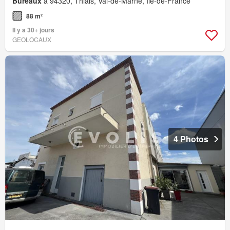
Bureaux
à 94320, Thiais, Val-de-Marne, Île-de-France
88 m²
Il y a 30+ jours
GEOLOCAUX
4 Photos