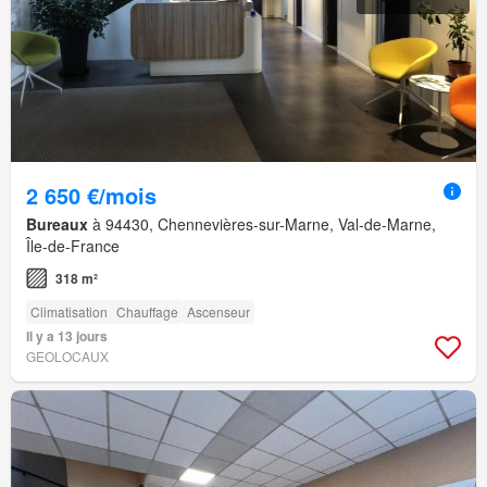
2 650 €/mois
Bureaux
à 94430, Chennevières-sur-Marne, Val-de-Marne,
Île-de-France
318 m²
Climatisation
Chauffage
Ascenseur
Il y a 13 jours
GEOLOCAUX