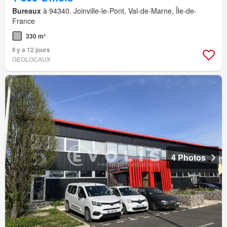
Bureaux
à 94340, Joinville-le-Pont, Val-de-Marne, Île-de-
France
330 m²
Il y a 12 jours
GEOLOCAUX
4 Photos