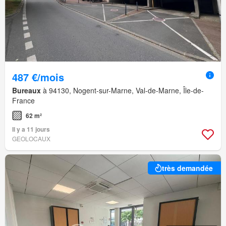
487 €/mois
Bureaux
à 94130, Nogent-sur-Marne, Val-de-Marne, Île-de-
France
62 m²
Il y a 11 jours
GEOLOCAUX
très demandée