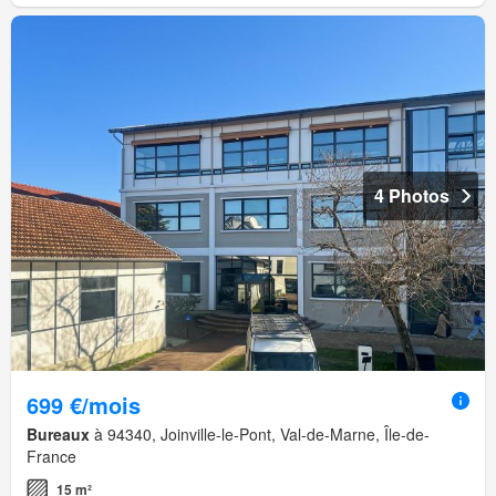
4 Photos
699 €/mois
Bureaux
à 94340, Joinville-le-Pont, Val-de-Marne, Île-de-
France
15 m²