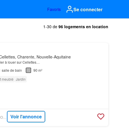
Se connecter
Favoris
1-30 de
96 logements en location
ellettes, Charente, Nouvelle-Aquitaine
ier à louer sur Cellettes…
1
salle de bain
90 m²
t meublé
Jardin
Voir l'annonce
OUESTFRANCE-IMMO - GOBOCOM