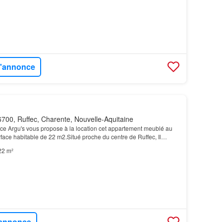
 l'annonce
700, Ruffec, Charente, Nouvelle-Aquitaine
e Argu's vous propose à la location cet appartement meublé au
ace habitable de 22 m2.Situé proche du centre de Ruffec, Il
/pièce de vie, une chambre, une salle d'ea…
22 m²
l'annonce