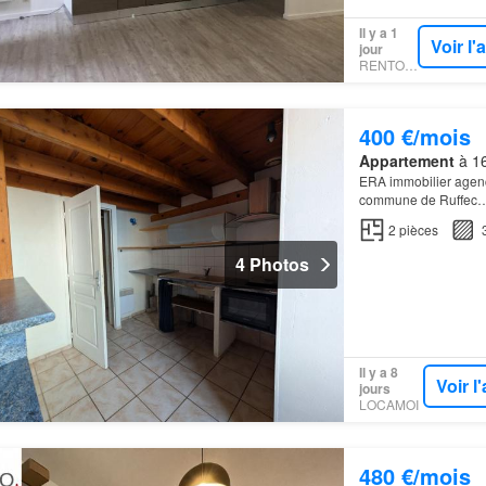
Il y a 1
Voir l
jour
RENTOLA
400 €/mois
Appartement
à 16
ERA immobilier agenc
commune de Ruffec
2
pièces
4 Photos
Il y a 8
Voir 
jours
LOCAMOI
480 €/mois