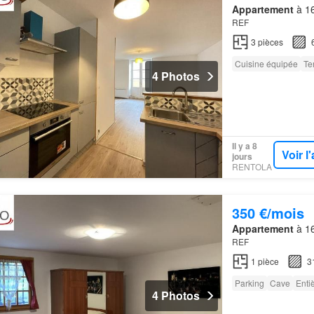
Appartement
à 16
REF
3
pièces
Cuisine équipée
Te
4 Photos
Il y a 8
Voir 
jours
RENTOLA
350 €/mois
Appartement
à 16
REF
1
pièce
3
Parking
Cave
Enti
4 Photos