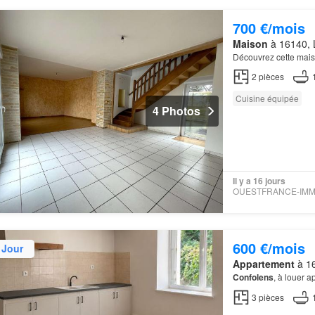
700 €/mois
Maison
à 16140, L
Découvrez cette mais
2
pièces
Cuisine équipée
4 Photos
Il y a 16 jours
600 €/mois
 Jour
Appartement
à 16
Confolens
, à louer 
3
pièces