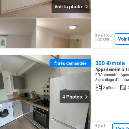
Voir la photo
Il y a 1 jour
Voir
LOCSERVICE
300 €/mois
très demandée
Appartement
à 16
ERA Immobilier Agenc
2ème étage d'une surf
comprend une cuisine
2
pièces
4 Photos
Il y a 9
Voir 