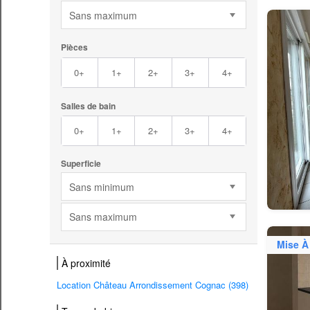
Sans maximum
Pièces
0+
1+
2+
3+
4+
Salles de bain
0+
1+
2+
3+
4+
Superficie
Sans minimum
Sans maximum
Mise À
À proximité
Location Château Arrondissement Cognac (398)