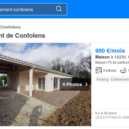
 Confolens
nt de Confolens
900 €/mois
Maison
à 16230, C
Maison F3 de particul
3
pièces
Parking
Entièremen
4 Photos
Il y a 28 jours