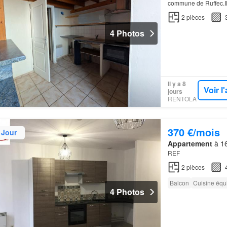
commune de Ruffec.Il
cuisine, une salle d
2
pièces
4 Photos
Il y a 8
Voir 
jours
RENTOLA
370 €/mois
 Jour
Appartement
à 16
REF
2
pièces
Balcon
Cuisine équ
4 Photos