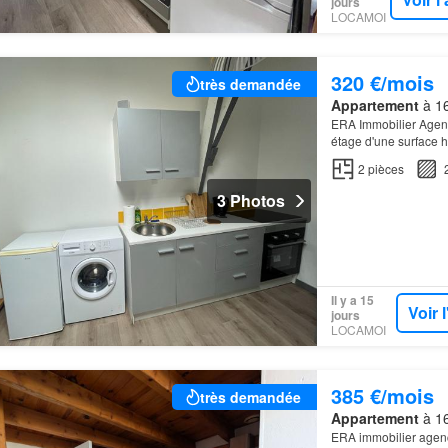
jours
LOCAMOI
320 €/mois
très demandée
Appartement
à 16
ERA Immobilier Agenc
étage d'une surface h
une cuisine/pièce de 
2
pièces
3 Photos
Il y a 15
Voir 
jours
LOCAMOI
385 €/mois
très demandée
Appartement
à 16
ERA immobilier agenc