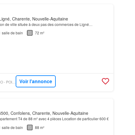
igné, Charente, Nouvelle-Aquitaine
on de ville située à deux pas des commerces de Ligné…
1
salle de bain
72 m²
Voir l'annonce
OUESTFRANCE-IMMO - POINSOT IMMOBILIER
500, Confolens, Charente, Nouvelle-Aquitaine
appartement T4 de 88 m² avec 4 pièces Location de particulier 600 €
1
salle de bain
88 m²