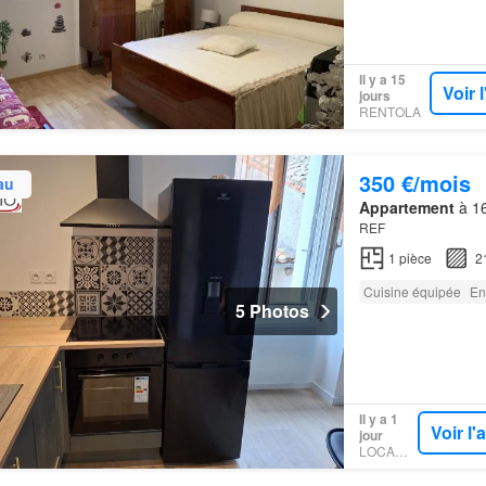
Il y a 15
Voir 
jours
RENTOLA
350 €/mois
au
Appartement
à 16
REF
1
pièce
2
Cuisine équipée
En
5 Photos
Il y a 1
Voir l
jour
LOCAMOI