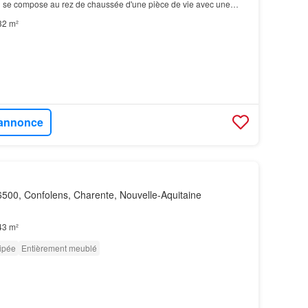
 se compose au rez de chaussée d'une pièce de vie avec une
e bain et un WC indépendant…
32 m²
l'annonce
500, Confolens, Charente, Nouvelle-Aquitaine
43 m²
ipée
Entièrement meublé