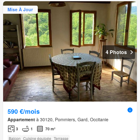
Mise À Jour
4 Photos
590 €/mois
Appartement
à 30120, Pommiers, Gard, Occitanie
3
1
70 m²
Balcon
Cuisine équipée
Terrasse