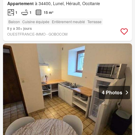
Appartement
à 34400, Lunel, Hérault, Occitanie
1
1
15 m²
Balcon
Cuisine équipée
Entièrement meublé
Terrasse
Il y a 30+ jours
OUESTFRANCE-IMMO - GOBOCOM
4 Photos