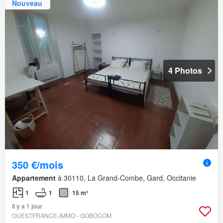
Nouveau
4 Photos
350 €/mois
Appartement
à 30110, La Grand-Combe, Gard, Occitanie
1
1
15 m²
Il y a 1 jour
OUESTFRANCE-IMMO - GOBOCOM