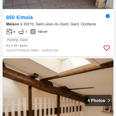
850 €/mois
Maison
à 30270, Saint-Jean-du-Gard, Gard, Occitanie
4
1
105 m²
Parking
Cave
Il y a 30+ jours
OUESTFRANCE-IMMO - GOBOCOM
4 Photos