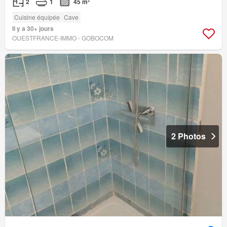
2
1
45 m²
Cuisine équipée
Cave
Il y a 30+ jours
OUESTFRANCE-IMMO - GOBOCOM
2 Photos