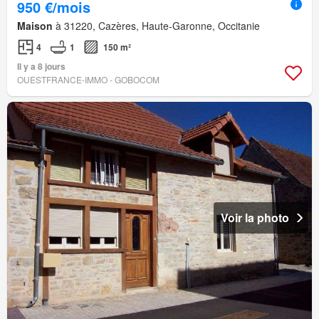
950 €/mois
Maison
à 31220, Cazères, Haute-Garonne, Occitanie
4
1
150 m²
Il y a 8 jours
OUESTFRANCE-IMMO - GOBOCOM
Voir la photo