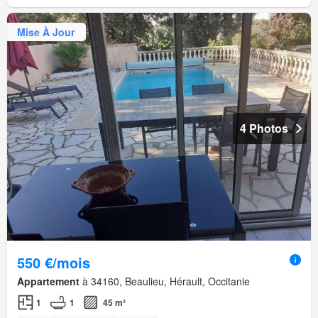
Mise À Jour
4 Photos
550 €/mois
Appartement
à 34160, Beaulieu, Hérault, Occitanie
1
1
45 m²