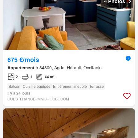
4 Photos
675 €/mois
Appartement
à 34300, Agde, Hérault, Occitanie
2
1
44 m²
Balcon
Cuisine équipée
Entièrement meublé
Terrasse
Il y a 24 jours
OUESTFRANCE-IMMO - GOBOCOM