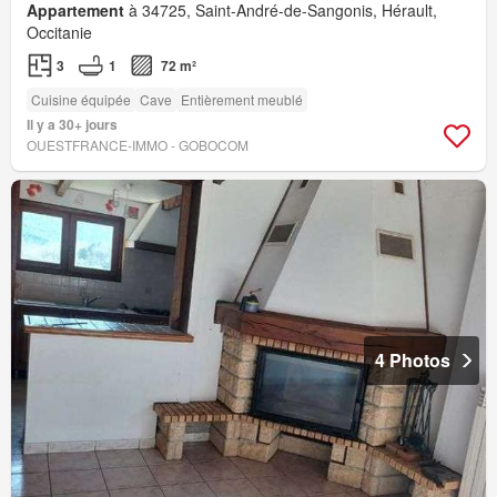
Appartement
à 34725, Saint-André-de-Sangonis, Hérault,
Occitanie
3
1
72 m²
Cuisine équipée
Cave
Entièrement meublé
Il y a 30+ jours
OUESTFRANCE-IMMO - GOBOCOM
4 Photos