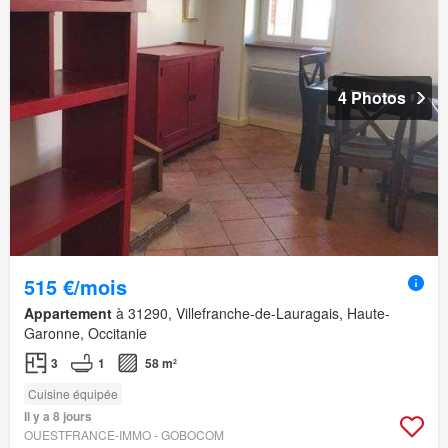
4 Photos
515 €/mois
Appartement
à 31290, Villefranche-de-Lauragais, Haute-
Garonne, Occitanie
3
1
58 m²
Cuisine équipée
Il y a 8 jours
OUESTFRANCE-IMMO - GOBOCOM