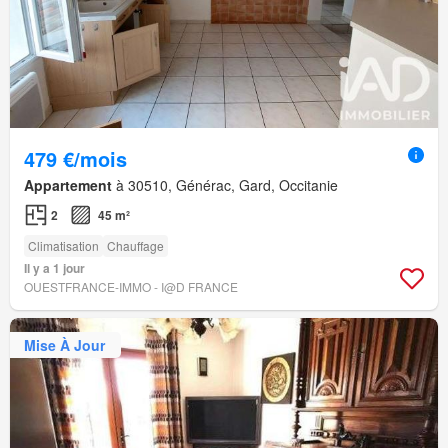
479 €/mois
Appartement
à 30510, Générac, Gard, Occitanie
2
45 m²
Climatisation
Chauffage
Il y a 1 jour
OUESTFRANCE-IMMO - I@D FRANCE
Mise À Jour