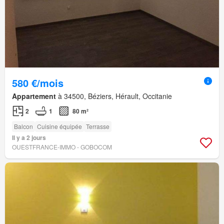
580 €/mois
Appartement
à 34500, Béziers, Hérault, Occitanie
2
1
80 m²
Balcon
Cuisine équipée
Terrasse
Il y a 2 jours
OUESTFRANCE-IMMO - GOBOCOM