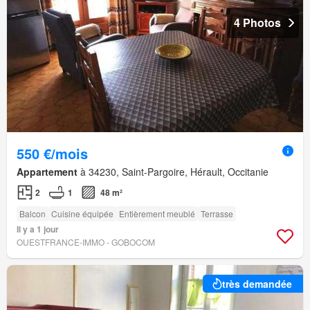
4 Photos
550 €/mois
Appartement
à 34230, Saint-Pargoire, Hérault, Occitanie
2
1
48 m²
Balcon
Cuisine équipée
Entièrement meublé
Terrasse
Il y a 1 jour
OUESTFRANCE-IMMO - GOBOCOM
très demandée