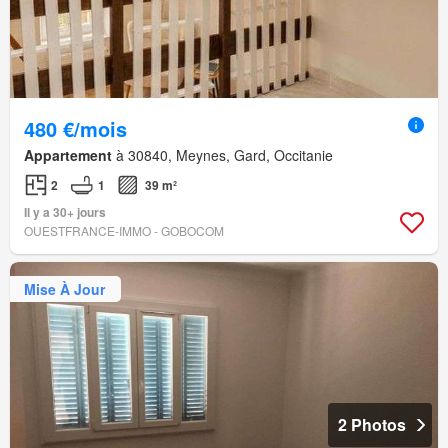
480 €/mois
Appartement
à 30840, Meynes, Gard, Occitanie
2
1
39 m²
Il y a 30+ jours
OUESTFRANCE-IMMO - GOBOCOM
Mise À Jour
2 Photos