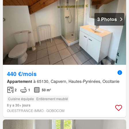
3 Photos
440 €/mois
Appartement
à 65130, Capvern, Hautes-Pyrénées, Occitanie
2
1
50 m²
Cuisine équipée
Entièrement meublé
Il y a 30+ jours
OUESTFRANCE-IMMO - GOBOCOM