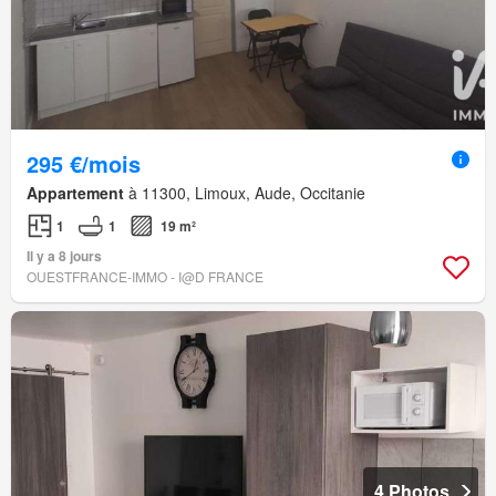
295 €/mois
Appartement
à 11300, Limoux, Aude, Occitanie
1
1
19 m²
Il y a 8 jours
OUESTFRANCE-IMMO - I@D FRANCE
4 Photos