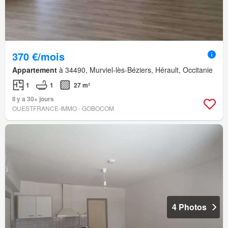
370 €/mois
Appartement
à 34490, Murviel-lès-Béziers, Hérault, Occitanie
1
1
27 m²
Il y a 30+ jours
OUESTFRANCE-IMMO - GOBOCOM
4 Photos