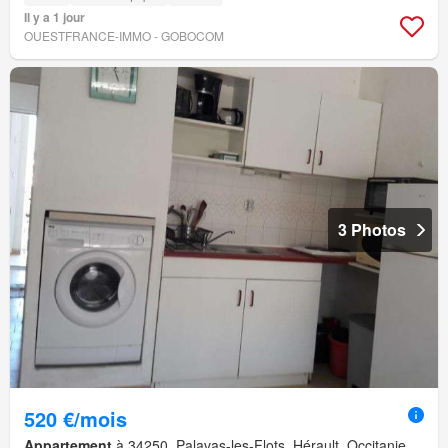
Il y a 1 jour
OUESTFRANCE-IMMO - GOBOCOM
3 Photos
520 €/mois
Appartement
à 34250, Palavas-les-Flots, Hérault, Occitanie