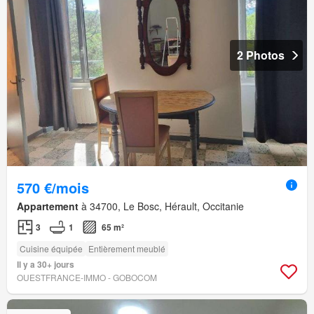
2 Photos
570 €/mois
Appartement
à 34700, Le Bosc, Hérault, Occitanie
3
1
65 m²
Cuisine équipée
Entièrement meublé
Il y a 30+ jours
OUESTFRANCE-IMMO - GOBOCOM