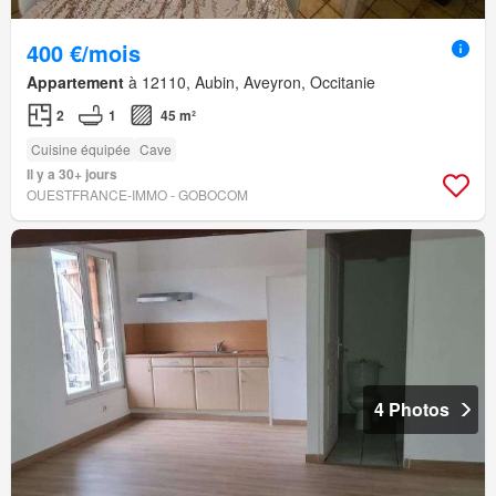
400 €/mois
Appartement
à 12110, Aubin, Aveyron, Occitanie
2
1
45 m²
Cuisine équipée
Cave
Il y a 30+ jours
OUESTFRANCE-IMMO - GOBOCOM
4 Photos