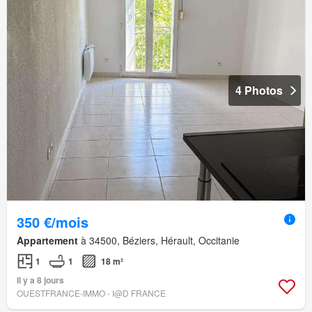
4 Photos
350 €/mois
Appartement
à 34500, Béziers, Hérault, Occitanie
1
1
18 m²
Il y a 8 jours
OUESTFRANCE-IMMO - I@D FRANCE