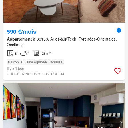
590 €/mois
Appartement
à 66150, Arles-sur-Tech, Pyrénées-Orientales,
Occitanie
2
1
52 m²
Balcon
Cuisine équipée
Terrasse
Il y a 1 jour
OUESTFRANCE-IMMO - GOBOCOM