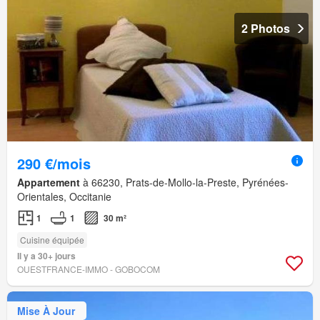
2 Photos
290 €/mois
Appartement
à 66230, Prats-de-Mollo-la-Preste, Pyrénées-
Orientales, Occitanie
1
1
30 m²
Cuisine équipée
Il y a 30+ jours
OUESTFRANCE-IMMO - GOBOCOM
Mise À Jour