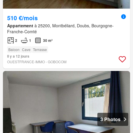
510 €/mois
Appartement
à 25200, Montbéliard, Doubs, Bourgogne-
Franche-Comté
2
1
30 m²
Balcon
Cave
Terrasse
Il y a 12 jours
OUESTFRANCE-IMMO - GOBOCOM
3 Photos