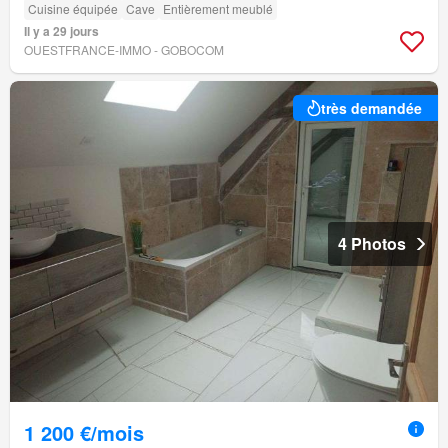
Cuisine équipée
Cave
Entièrement meublé
Il y a 29 jours
OUESTFRANCE-IMMO - GOBOCOM
très demandée
4 Photos
1 200 €/mois