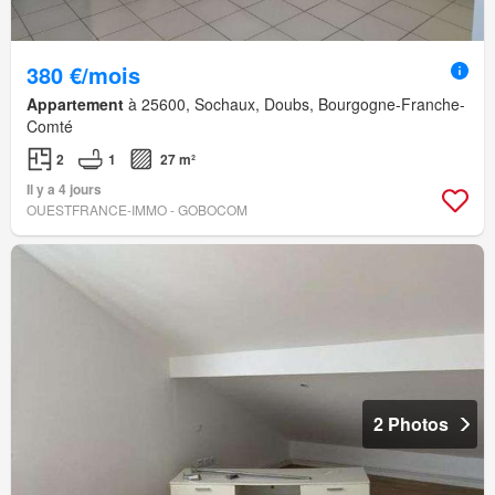
380 €/mois
Appartement
à 25600, Sochaux, Doubs, Bourgogne-Franche-
Comté
2
1
27 m²
Il y a 4 jours
OUESTFRANCE-IMMO - GOBOCOM
2 Photos