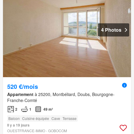
4 Photos
520 €/mois
Appartement
à 25200, Montbéliard, Doubs, Bourgogne-
Franche-Comté
2
1
49 m²
Balcon
Cuisine équipée
Cave
Terrasse
Il y a 19 jours
OUESTFRANCE-IMMO - GOBOCOM