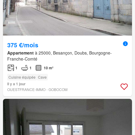
375 €/mois
Appartement
à 25000, Besançon, Doubs, Bourgogne-
Franche-Comté
1
1
10 m²
Cuisine équipée
Cave
Il y a 1 jour
OUESTFRANCE-IMMO - GOBOCOM