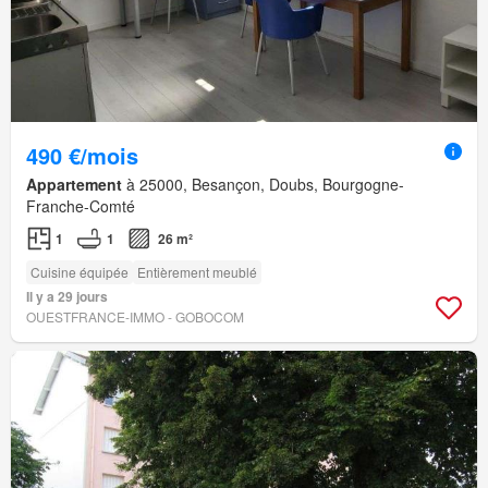
490 €/mois
Appartement
à 25000, Besançon, Doubs, Bourgogne-
Franche-Comté
1
1
26 m²
Cuisine équipée
Entièrement meublé
Il y a 29 jours
OUESTFRANCE-IMMO - GOBOCOM