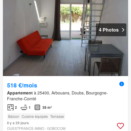
4 Photos
518 €/mois
Appartement
à 25400, Arbouans, Doubs, Bourgogne-
Franche-Comté
2
1
38 m²
Balcon
Cuisine équipée
Terrasse
Il y a 29 jours
OUESTFRANCE-IMMO - GOBOCOM