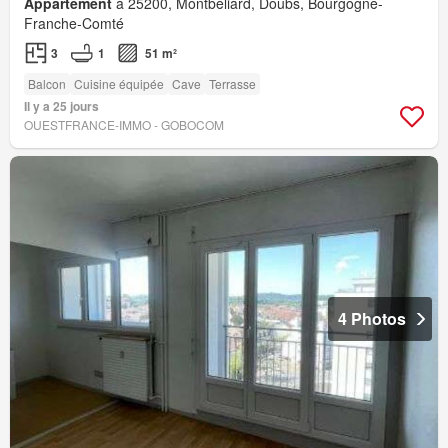
Appartement
à 25200, Montbéliard, Doubs, Bourgogne-
Franche-Comté
3
1
51 m²
Balcon
Cuisine équipée
Cave
Terrasse
Il y a 25 jours
OUESTFRANCE-IMMO - GOBOCOM
4 Photos