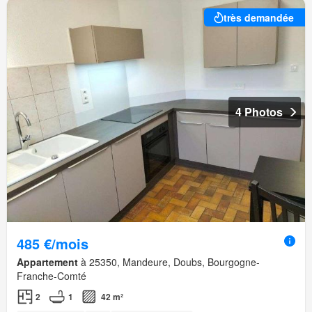
très demandée
4 Photos
485 €/mois
Appartement
à 25350, Mandeure, Doubs, Bourgogne-
Franche-Comté
2
1
42 m²