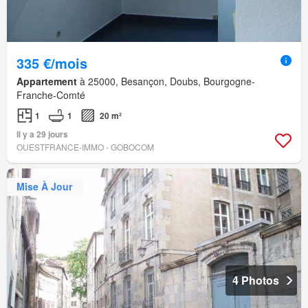
335 €/mois
Appartement
à 25000, Besançon, Doubs, Bourgogne-
Franche-Comté
1
1
20 m²
Il y a 29 jours
OUESTFRANCE-IMMO - GOBOCOM
Mise À Jour
4 Photos