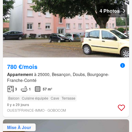
4 Photos
780 €/mois
Appartement
à 25000, Besançon, Doubs, Bourgogne-
Franche-Comté
3
1
57 m²
Balcon
Cuisine équipée
Cave
Terrasse
Il y a 29 jours
OUESTFRANCE-IMMO - GOBOCOM
Mise À Jour