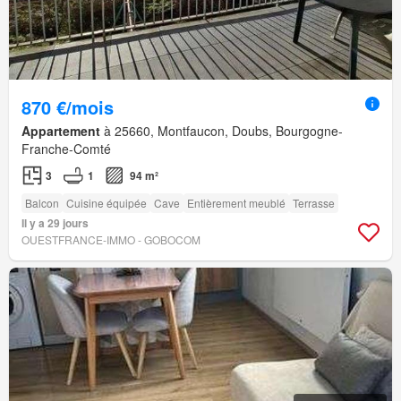
870 €/mois
Appartement
à 25660, Montfaucon, Doubs, Bourgogne-
Franche-Comté
3
1
94 m²
Balcon
Cuisine équipée
Cave
Entièrement meublé
Terrasse
Il y a 29 jours
OUESTFRANCE-IMMO - GOBOCOM