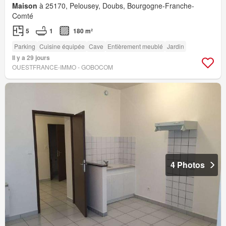
Maison
à 25170, Pelousey, Doubs, Bourgogne-Franche-
Comté
5
1
180 m²
Parking
Cuisine équipée
Cave
Entièrement meublé
Jardin
Il y a 29 jours
OUESTFRANCE-IMMO - GOBOCOM
4 Photos