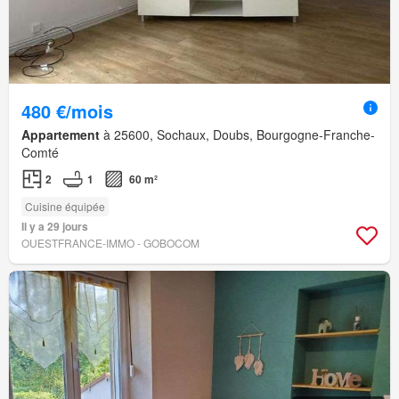
480 €/mois
Appartement
à 25600, Sochaux, Doubs, Bourgogne-Franche-
Comté
2
1
60 m²
Cuisine équipée
Il y a 29 jours
OUESTFRANCE-IMMO - GOBOCOM