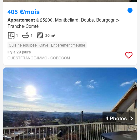
405 €/mois
Appartement
à 25200, Montbéliard, Doubs, Bourgogne-
Franche-Comté
1
1
20 m²
Cuisine équipée
Cave
Entièrement meublé
Il y a 29 jours
OUESTFRANCE-IMMO - GOBOCOM
4 Photos