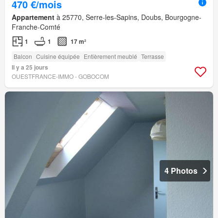
470 €/mois
Appartement
à 25770, Serre-les-Sapins, Doubs, Bourgogne-
Franche-Comté
1
1
17 m²
Balcon
Cuisine équipée
Entièrement meublé
Terrasse
Il y a 25 jours
OUESTFRANCE-IMMO - GOBOCOM
4 Photos