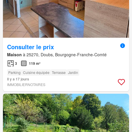
Consulter le prix
Maison
à 25270, Doubs, Bourgogne-Franche-Comté
3
119 m²
Parking
Cuisine équipée
Terrasse
Jardin
Il y a 17 jours
IMMOBILIERNOTAIRES