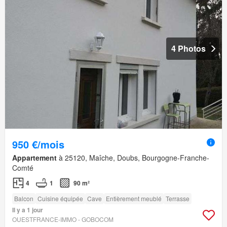
4 Photos
950 €/mois
Appartement
à 25120, Maîche, Doubs, Bourgogne-Franche-
Comté
4
1
90 m²
Balcon
Cuisine équipée
Cave
Entièrement meublé
Terrasse
Il y a 1 jour
OUESTFRANCE-IMMO - GOBOCOM