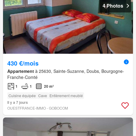
4 Photos
430 €/mois
Appartement
à 25630, Sainte-Suzanne, Doubs, Bourgogne-
Franche-Comté
1
1
20 m²
Cuisine équipée
Cave
Entièrement meublé
Il y a 7 jours
OUESTFRANCE-IMMO - GOBOCOM