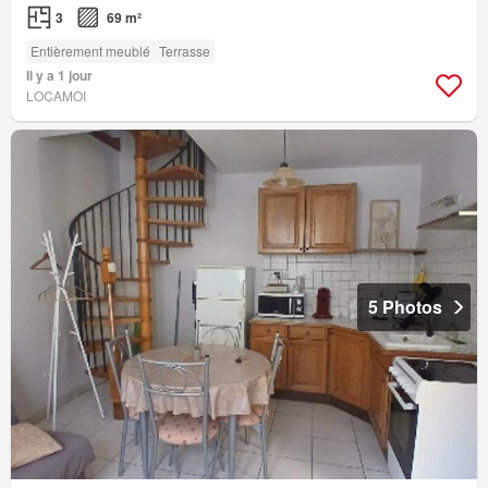
3
69 m²
Entièrement meublé
Terrasse
Il y a 1 jour
LOCAMOI
5 Photos