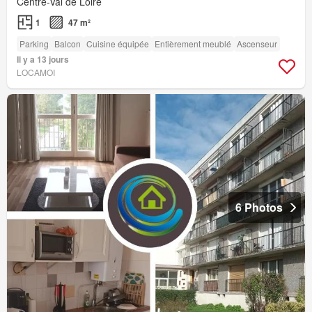
Centre-Val de Loire
1
47 m²
Parking
Balcon
Cuisine équipée
Entièrement meublé
Ascenseur
Il y a 13 jours
LOCAMOI
6 Photos