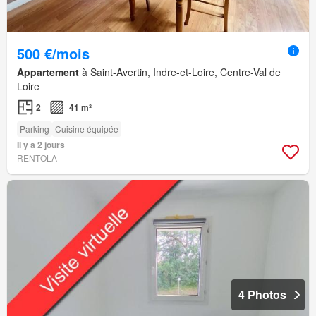
500 €/mois
Appartement
à Saint-Avertin, Indre-et-Loire, Centre-Val de
Loire
2
41 m²
Parking
Cuisine équipée
Il y a 2 jours
RENTOLA
4 Photos