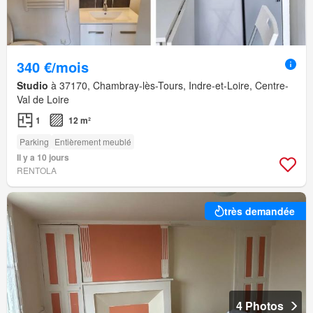
340 €/mois
Studio
à 37170, Chambray-lès-Tours, Indre-et-Loire, Centre-
Val de Loire
1
12 m²
Parking
Entièrement meublé
Il y a 10 jours
RENTOLA
très demandée
4 Photos