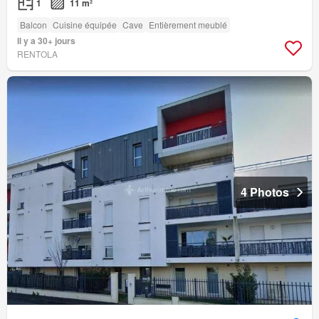
1
11 m²
Balcon
Cuisine équipée
Cave
Entièrement meublé
Il y a 30+ jours
RENTOLA
4 Photos