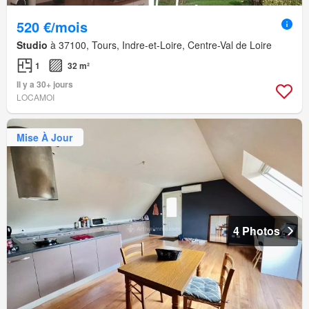
520 €/mois
Studio
à 37100, Tours, Indre-et-Loire, Centre-Val de Loire
1
32 m²
Il y a 30+ jours
LOCAMOI
Mise À Jour
4 Photos