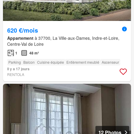
620 €/mois
Appartement
à 37700, La Ville-aux-Dames, Indre-et-Loire,
Centre-Val de Loire
1
48 m²
Parking
Balcon
Cuisine équipée
Entièrement meublé
Ascenseur
Il y a 17 jours
RENTOLA
12 Photos