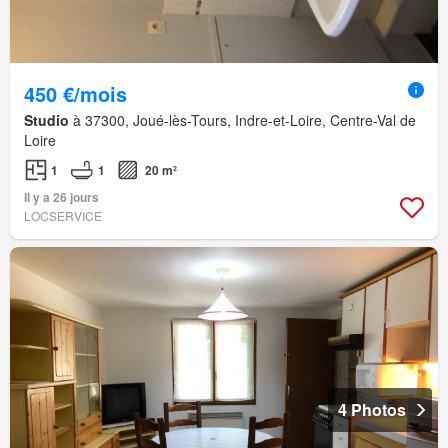
450 €/mois
Studio
à 37300, Joué-lès-Tours, Indre-et-Loire, Centre-Val de
Loire
1
1
20 m²
Il y a 26 jours
LOCSERVICE
4 Photos