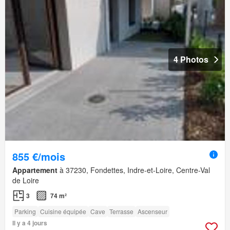
4 Photos
855 €/mois
Appartement
à 37230, Fondettes, Indre-et-Loire, Centre-Val
de Loire
3
74 m²
Parking
Cuisine équipée
Cave
Terrasse
Ascenseur
Il y a 4 jours