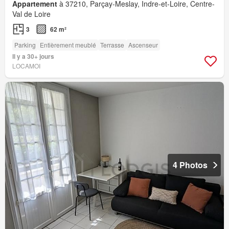
Appartement
à 37210, Parçay-Meslay, Indre-et-Loire, Centre-
Val de Loire
3
62 m²
Parking
Entièrement meublé
Terrasse
Ascenseur
Il y a 30+ jours
LOCAMOI
4 Photos