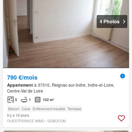
4 Photos
790 €/mois
Appartement
à 37310, Reignac-sur-Indre, Indre-et-Loire,
Centre-Val de Loire
5
1
102 m²
Balcon
Cave
Entièrement meublé
Terrasse
Il y a 18 jours
OUESTFRANCE-IMMO - GOBOCOM