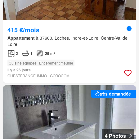
415 €/mois
Appartement
à 37600, Loches, Indre-et-Loire, Centre-Val de
Loire
2
1
29 m²
Cuisine équipée
Entièrement meublé
Il y a 26 jours
OUESTFRANCE-IMMO - GOBOCOM
très demandée
4 Photos