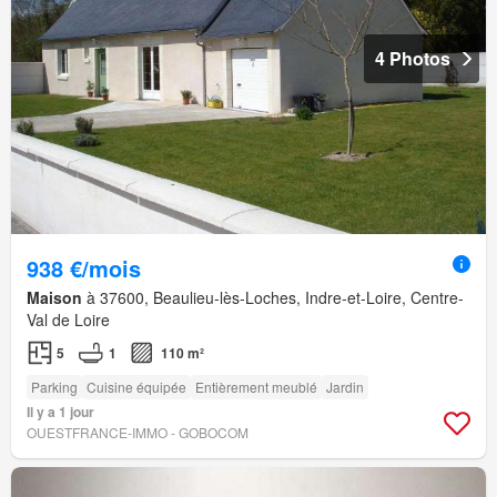
4 Photos
938 €/mois
Maison
à 37600, Beaulieu-lès-Loches, Indre-et-Loire, Centre-
Val de Loire
5
1
110 m²
Parking
Cuisine équipée
Entièrement meublé
Jardin
Il y a 1 jour
OUESTFRANCE-IMMO - GOBOCOM