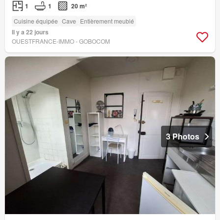
1
1
20 m²
Cuisine équipée
Cave
Entièrement meublé
Il y a 22 jours
OUESTFRANCE-IMMO - GOBOCOM
3 Photos