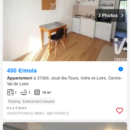
3 Photos
450 €/mois
Appartement
à 37300, Joué-lès-Tours, Indre-et-Loire, Centre-
Val de Loire
1
1
16 m²
Parking
Entièrement meublé
Il y a 4 jours
OUESTFRANCE-IMMO - I@D FRANCE