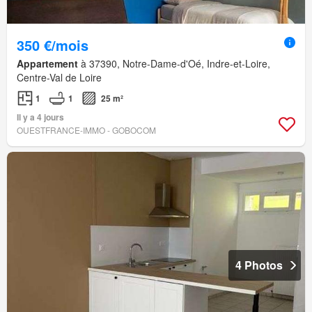
350 €/mois
Appartement
à 37390, Notre-Dame-d'Oé, Indre-et-Loire,
Centre-Val de Loire
1
1
25 m²
Il y a 4 jours
OUESTFRANCE-IMMO - GOBOCOM
4 Photos