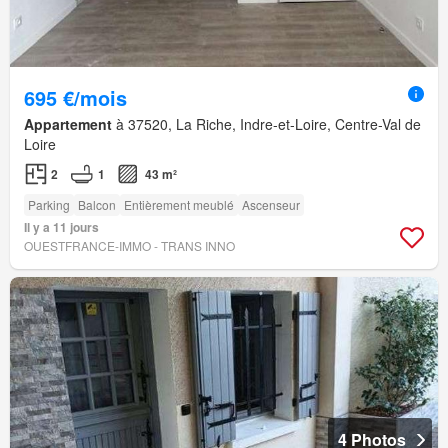
695 €/mois
Appartement
à 37520, La Riche, Indre-et-Loire, Centre-Val de
Loire
2
1
43 m²
Parking
Balcon
Entièrement meublé
Ascenseur
Il y a 11 jours
OUESTFRANCE-IMMO - TRANS INNO
4 Photos