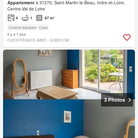
Appartement
à 37270, Saint-Martin-le-Beau, Indre-et-Loire,
Centre-Val de Loire
4
1
87 m²
Cuisine équipée
Cave
Il y a 1 jour
OUESTFRANCE-IMMO - GOBOCOM
3 Photos