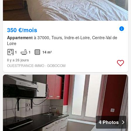
350 €/mois
Appartement
à 37000, Tours, Indre-et-Loire, Centre-Val de
Loire
1
1
14 m²
Il y a 26 jours
OUESTFRANCE-IMMO - GOBOCOM
4 Photos