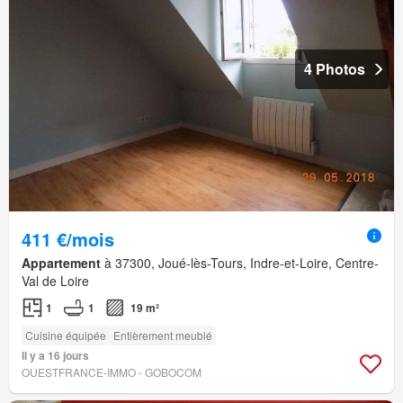
4 Photos
411 €/mois
Appartement
à 37300, Joué-lès-Tours, Indre-et-Loire, Centre-
Val de Loire
1
1
19 m²
Cuisine équipée
Entièrement meublé
Il y a 16 jours
OUESTFRANCE-IMMO - GOBOCOM