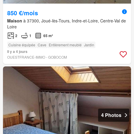
850 €/mois
Maison
à 37300, Joué-lès-Tours, Indre-et-Loire, Centre-Val de
Loire
2
1
65 m²
Cuisine équipée
Cave
Entièrement meublé
Jardin
Il y a 4 jours
OUESTFRANCE-IMMO - GOBOCOM
4 Photos