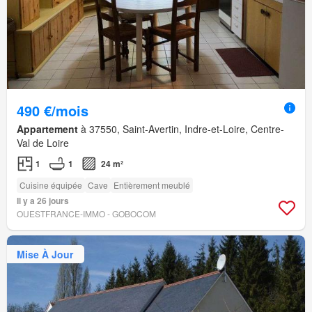
490 €/mois
Appartement
à 37550, Saint-Avertin, Indre-et-Loire, Centre-
Val de Loire
1
1
24 m²
Cuisine équipée
Cave
Entièrement meublé
Il y a 26 jours
OUESTFRANCE-IMMO - GOBOCOM
Mise À Jour