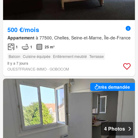
500 €/mois
Appartement
à 77500, Chelles, Seine-et-Marne, Île-de-France
1
1
25 m²
Balcon
Cuisine équipée
Entièrement meublé
Terrasse
Il y a 7 jours
OUESTFRANCE-IMMO - GOBOCOM
très demandée
4 Photos