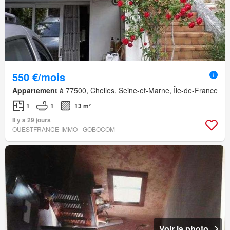
550 €/mois
Appartement
à 77500, Chelles, Seine-et-Marne, Île-de-France
1
1
13 m²
Il y a 29 jours
OUESTFRANCE-IMMO - GOBOCOM
Voir la photo