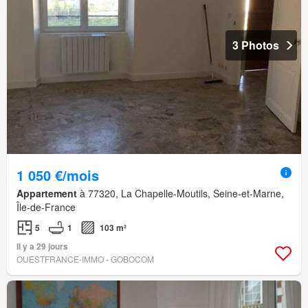
3 Photos
1 050 €/mois
Appartement
à 77320, La Chapelle-Moutils, Seine-et-Marne,
Île-de-France
5
1
103 m²
Il y a 29 jours
OUESTFRANCE-IMMO - GOBOCOM