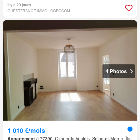
Il y a 29 jours
OUESTFRANCE-IMMO - GOBOCOM
4 Photos
1 010 €/mois
Appartement
à 77390, Ozouer-le-Voulgis, Seine-et-Marne, Île-