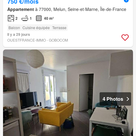
750 €/mois
Appartement
à 77000, Melun, Seine-et-Marne, Île-de-France
2
1
40 m²
Balcon
Cuisine équipée
Terrasse
Il y a 29 jours
OUESTFRANCE-IMMO - GOBOCOM
4 Photos