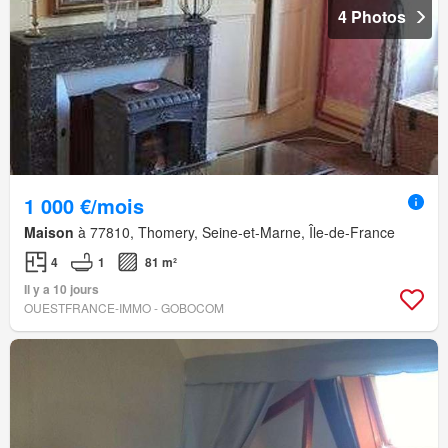
4 Photos
1 000 €/mois
Maison
à 77810, Thomery, Seine-et-Marne, Île-de-France
4
1
81 m²
Il y a 10 jours
OUESTFRANCE-IMMO - GOBOCOM