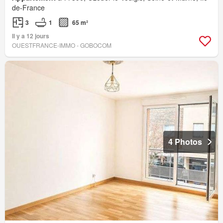
de-France
3
1
65 m²
Il y a 12 jours
OUESTFRANCE-IMMO - GOBOCOM
4 Photos