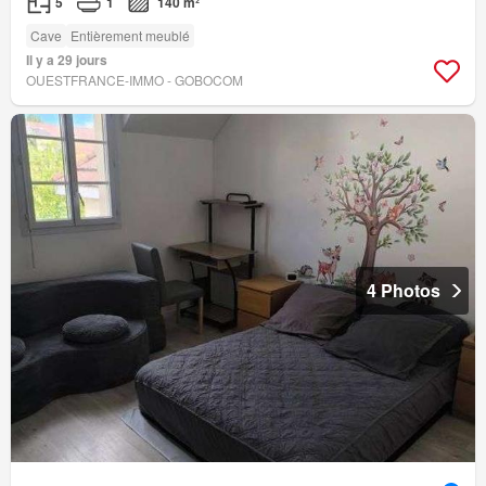
5
1
140 m²
Cave
Entièrement meublé
Il y a 29 jours
OUESTFRANCE-IMMO - GOBOCOM
4 Photos