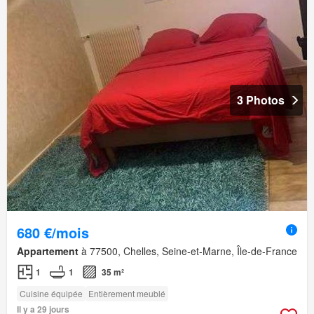
3 Photos
680 €/mois
Appartement
à 77500, Chelles, Seine-et-Marne, Île-de-France
1
1
35 m²
Cuisine équipée
Entièrement meublé
Il y a 29 jours