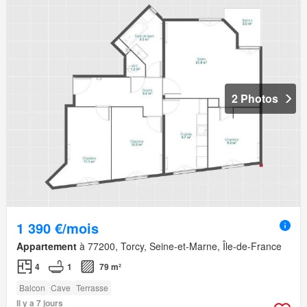
2 Photos
1 390 €/mois
Appartement
à 77200, Torcy, Seine-et-Marne, Île-de-France
4
1
79 m²
Balcon
Cave
Terrasse
Il y a 7 jours