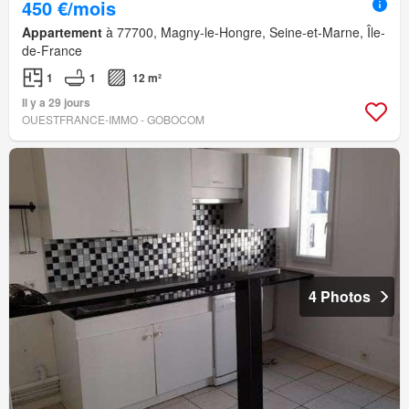
450 €/mois
Appartement
à 77700, Magny-le-Hongre, Seine-et-Marne, Île-
de-France
1
1
12 m²
Il y a 29 jours
OUESTFRANCE-IMMO - GOBOCOM
4 Photos