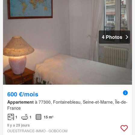
4 Photos
600 €/mois
Appartement
à 77300, Fontainebleau, Seine-et-Marne, Île-de-
France
1
1
15 m²
Il y a 29 jours
OUESTFRANCE-IMMO - GOBOCOM