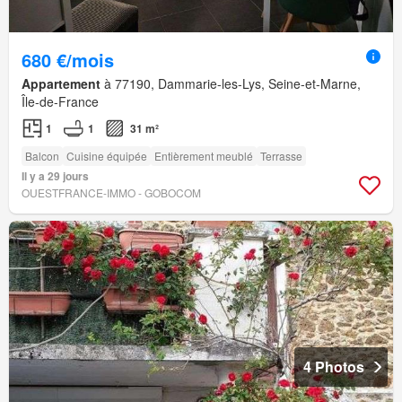
680 €/mois
Appartement
à 77190, Dammarie-les-Lys, Seine-et-Marne,
Île-de-France
1
1
31 m²
Balcon
Cuisine équipée
Entièrement meublé
Terrasse
Il y a 29 jours
OUESTFRANCE-IMMO - GOBOCOM
4 Photos