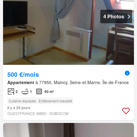
4 Photos
500 €/mois
Appartement
à 77950, Maincy, Seine-et-Marne, Île-de-France
2
1
40 m²
Cuisine équipée
Entièrement meublé
Il y a 29 jours
OUESTFRANCE-IMMO - GOBOCOM