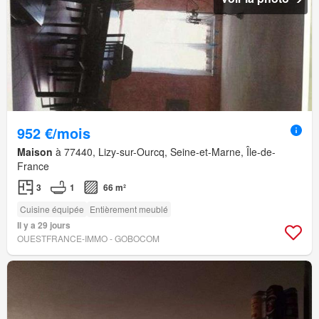
952 €/mois
Maison
à 77440, Lizy-sur-Ourcq, Seine-et-Marne, Île-de-
France
3
1
66 m²
Cuisine équipée
Entièrement meublé
Il y a 29 jours
OUESTFRANCE-IMMO - GOBOCOM