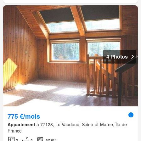
4 Photos
775 €/mois
Appartement
à 77123, Le Vaudoué, Seine-et-Marne, Île-de-
France
2
1
42 m²