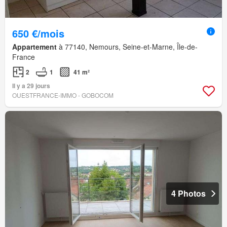
650 €/mois
Appartement
à 77140, Nemours, Seine-et-Marne, Île-de-
France
2
1
41 m²
Il y a 29 jours
OUESTFRANCE-IMMO - GOBOCOM
4 Photos