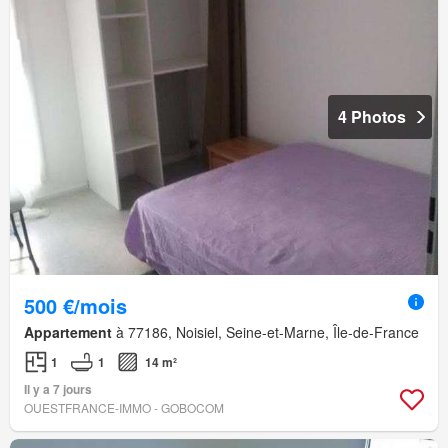
4 Photos
500 €/mois
Appartement
à 77186, Noisiel, Seine-et-Marne, Île-de-France
1
1
14 m²
Il y a 7 jours
OUESTFRANCE-IMMO - GOBOCOM