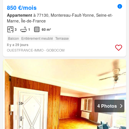
850 €/mois
Appartement
à 77130, Montereau-Fault-Yonne, Seine-et-
Marne, Île-de-France
3
1
60 m²
Balcon
Entièrement meublé
Terrasse
Il y a 29 jours
OUESTFRANCE-IMMO - GOBOCOM
4 Photos