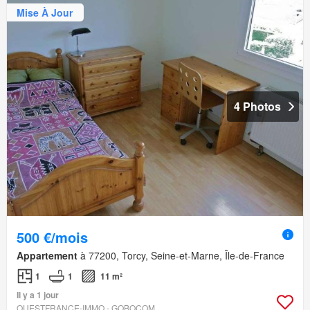
Mise À Jour
4 Photos
500 €/mois
Appartement
à 77200, Torcy, Seine-et-Marne, Île-de-France
1
1
11 m²
Il y a 1 jour
OUESTFRANCE-IMMO - GOBOCOM