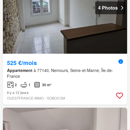
4 Photos
525 €/mois
Appartement
à 77140, Nemours, Seine-et-Marne, Île-de-
France
2
1
30 m²
Il y a 12 jours
OUESTFRANCE-IMMO - GOBOCOM