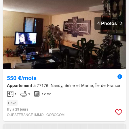
4 Photos
550 €/mois
Appartement
à 77176, Nandy, Seine-et-Marne, Île-de-France
1
1
12 m²
Cave
Il y a 29 jours
OUESTFRANCE-IMMO - GOBOCOM