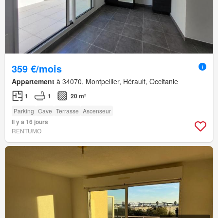
359 €/mois
Appartement
à 34070, Montpellier, Hérault, Occitanie
1
1
20 m²
Parking
Cave
Terrasse
Ascenseur
Il y a 16 jours
RENTUMO