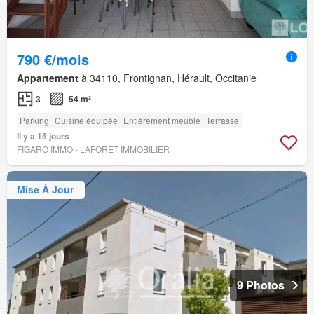
790 €/mois
Appartement
à 34110, Frontignan, Hérault, Occitanie
3
54 m²
Parking
Cuisine équipée
Entièrement meublé
Terrasse
Il y a 15 jours
FIGARO IMMO - LAFORET IMMOBILIER
Mise À Jour
9 Photos