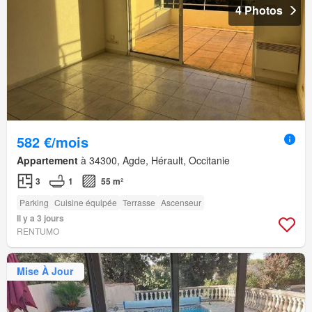
4 Photos
582 €/mois
Appartement
à 34300, Agde, Hérault, Occitanie
3
1
55 m²
Parking
Cuisine équipée
Terrasse
Ascenseur
Il y a 3 jours
RENTUMO
Mise À Jour