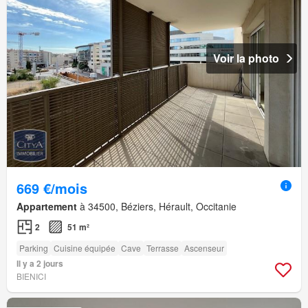
Voir la photo
669 €/mois
Appartement
à 34500, Béziers, Hérault, Occitanie
2
51 m²
Parking
Cuisine équipée
Cave
Terrasse
Ascenseur
Il y a 2 jours
BIENICI