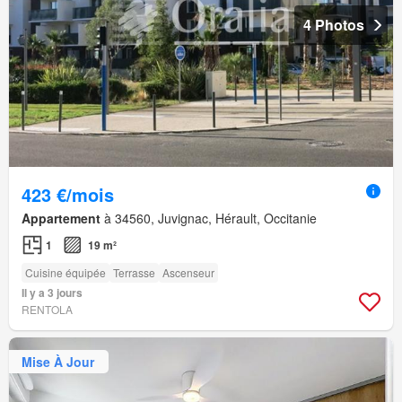
4 Photos
423 €/mois
Appartement
à 34560, Juvignac, Hérault, Occitanie
1
19 m²
Cuisine équipée
Terrasse
Ascenseur
Il y a 3 jours
RENTOLA
Mise À Jour