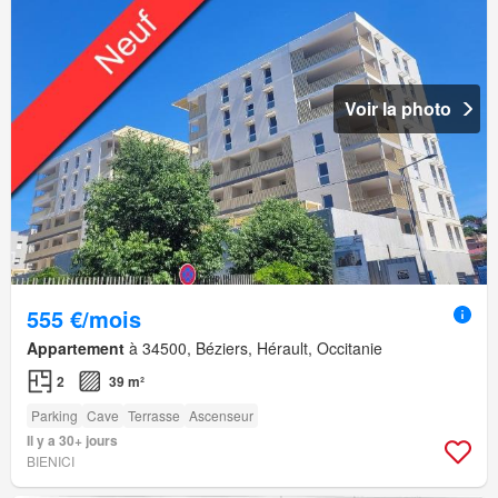
Voir la photo
555 €/mois
Appartement
à 34500, Béziers, Hérault, Occitanie
2
39 m²
Parking
Cave
Terrasse
Ascenseur
Il y a 30+ jours
BIENICI