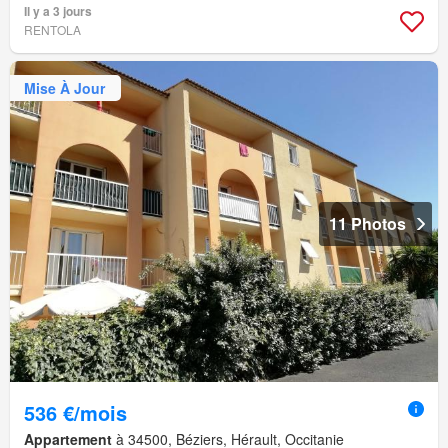
Il y a 3 jours
RENTOLA
Mise À Jour
11 Photos
536 €/mois
Appartement
à 34500, Béziers, Hérault, Occitanie