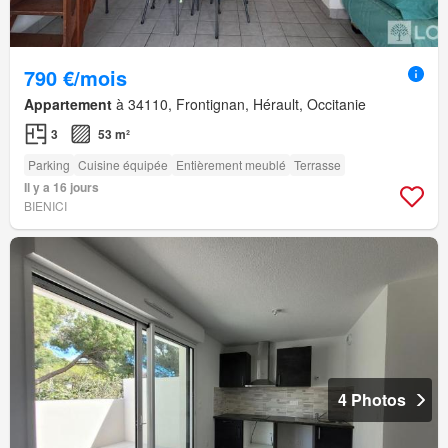
790 €/mois
Appartement
à 34110, Frontignan, Hérault, Occitanie
3
53 m²
Parking
Cuisine équipée
Entièrement meublé
Terrasse
Il y a 16 jours
BIENICI
4 Photos