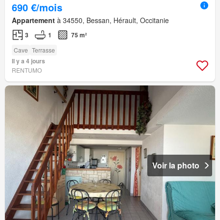
690 €/mois
Appartement
à 34550, Bessan, Hérault, Occitanie
3
1
75 m²
Cave
Terrasse
Il y a 4 jours
RENTUMO
Voir la photo