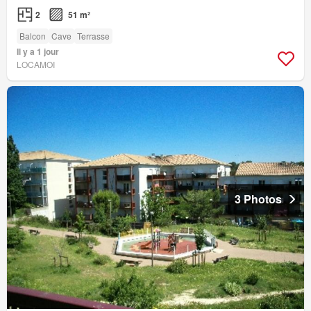
2
51 m²
Balcon
Cave
Terrasse
Il y a 1 jour
LOCAMOI
3 Photos