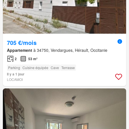
705 €/mois
Appartement
à 34750, Vendargues, Hérault, Occitanie
2
53 m²
Parking
Cuisine équipée
Cave
Terrasse
Il y a 1 jour
LOCAMOI