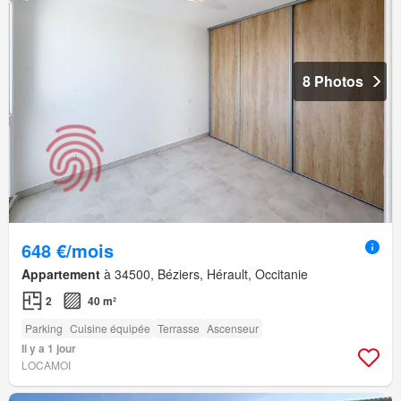
8 Photos
648 €/mois
Appartement
à 34500, Béziers, Hérault, Occitanie
2
40 m²
Parking
Cuisine équipée
Terrasse
Ascenseur
Il y a 1 jour
LOCAMOI