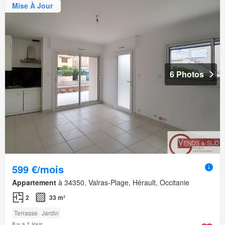
Mise À Jour
6 Photos
599 €/mois
Appartement
à 34350, Valras-Plage, Hérault, Occitanie
2
33 m²
Terrasse
Jardin
Il y a 1 jour