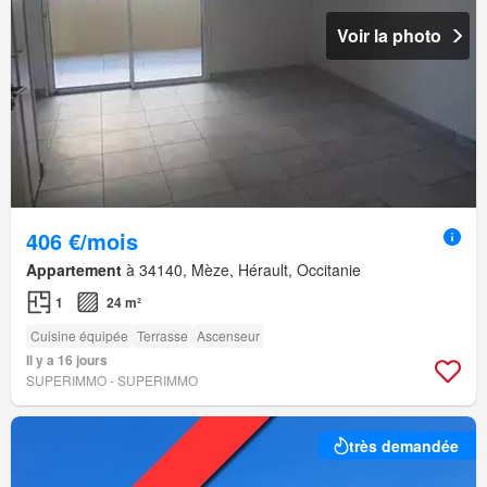
Voir la photo
406 €/mois
Appartement
à 34140, Mèze, Hérault, Occitanie
1
24 m²
Cuisine équipée
Terrasse
Ascenseur
Il y a 16 jours
SUPERIMMO - SUPERIMMO
très demandée