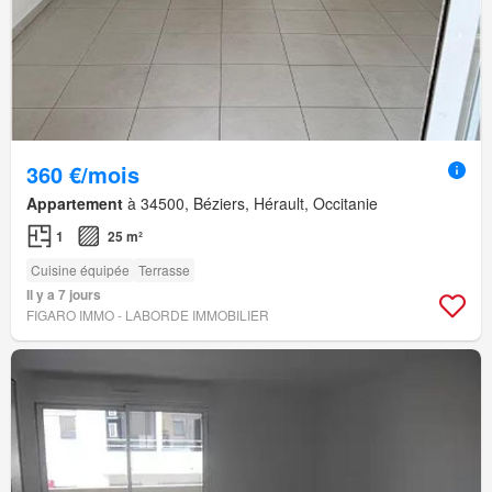
360 €/mois
Appartement
à 34500, Béziers, Hérault, Occitanie
1
25 m²
Cuisine équipée
Terrasse
Il y a 7 jours
FIGARO IMMO - LABORDE IMMOBILIER