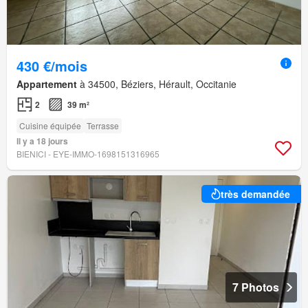
430 €/mois
Appartement
à 34500, Béziers, Hérault, Occitanie
2
39 m²
Cuisine équipée
Terrasse
Il y a 18 jours
BIENICI - EYE-IMMO-1698151316965
très demandée
7 Photos