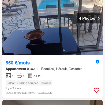
4 Photos
550 €/mois
Appartement
à 34160, Beaulieu, Hérault, Occitanie
1
1
45 m²
Balcon
Cuisine équipée
Terrasse
Il y a 2 jours
OUESTFRANCE-IMMO - GOBOCOM