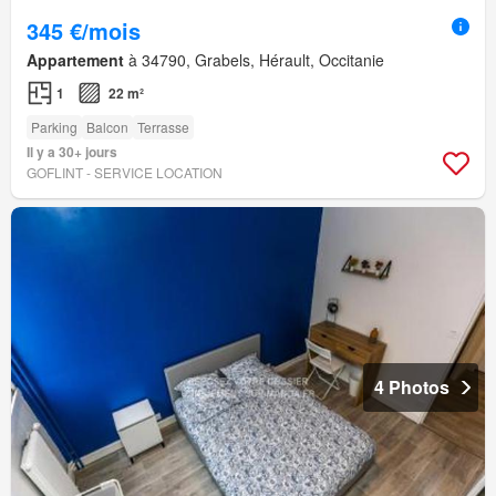
345 €/mois
Appartement
à 34790, Grabels, Hérault, Occitanie
1
22 m²
Parking
Balcon
Terrasse
Il y a 30+ jours
GOFLINT - SERVICE LOCATION
4 Photos