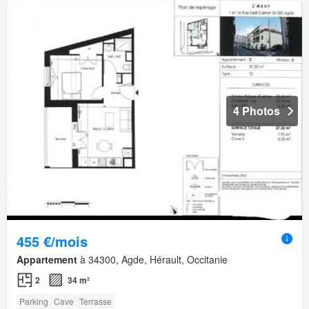
4 Photos
455 €/mois
Appartement
à 34300, Agde, Hérault, Occitanie
2
34 m²
Parking
Cave
Terrasse