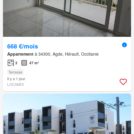
668 €/mois
Appartement
à 34300, Agde, Hérault, Occitanie
3
47 m²
Terrasse
Il y a 1 jour
LOCAMOI