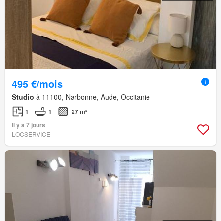
495 €/mois
Studio
à 11100, Narbonne, Aude, Occitanie
1
1
27 m²
Il y a 7 jours
LOCSERVICE