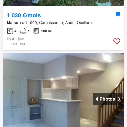
1 030 €/mois
Maison
à 11000, Carcassonne, Aude, Occitanie
4
1
100 m²
Il y a 1 jour
LOCSERVICE
4 Photos