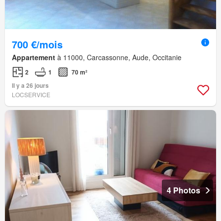
700 €/mois
Appartement
à 11000, Carcassonne, Aude, Occitanie
2
1
70 m²
Il y a 26 jours
LOCSERVICE
4 Photos