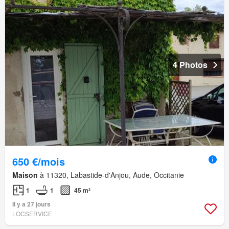
4 Photos
650 €/mois
Maison
à 11320, Labastide-d'Anjou, Aude, Occitanie
1
1
45 m²
Il y a 27 jours
LOCSERVICE