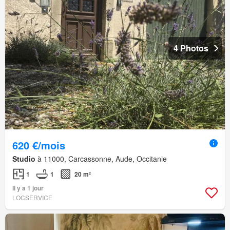
4 Photos
620 €/mois
Studio
à 11000, Carcassonne, Aude, Occitanie
1
1
20 m²
Il y a 1 jour
LOCSERVICE