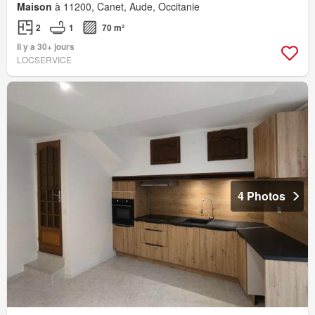
Maison
à 11200, Canet, Aude, Occitanie
2
1
70 m²
Il y a 30+ jours
LOCSERVICE
4 Photos