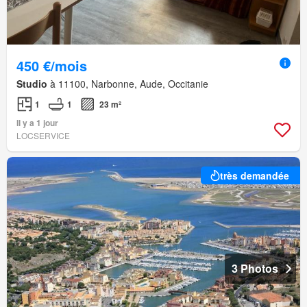
450 €/mois
Studio
à 11100, Narbonne, Aude, Occitanie
1
1
23 m²
Il y a 1 jour
LOCSERVICE
très demandée
3 Photos