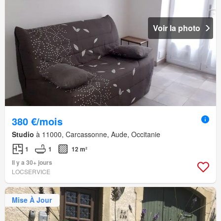
Voir la photo
380 €/mois
Studio
à 11000, Carcassonne, Aude, Occitanie
1
1
12 m²
Il y a 30+ jours
LOCSERVICE
Mise À Jour