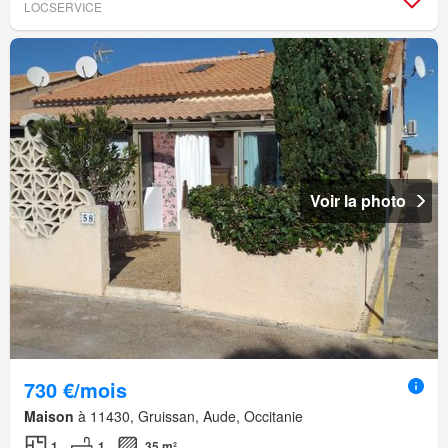
LOCSERVICE
Voir la photo
730 €/mois
Maison
à 11430, Gruissan, Aude, Occitanie
1
1
35 m²