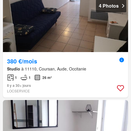
4 Photos
380 €/mois
Studio
à 11110, Coursan, Aude, Occitanie
1
1
26 m²
Il y a 30+ jours
LOCSERVICE