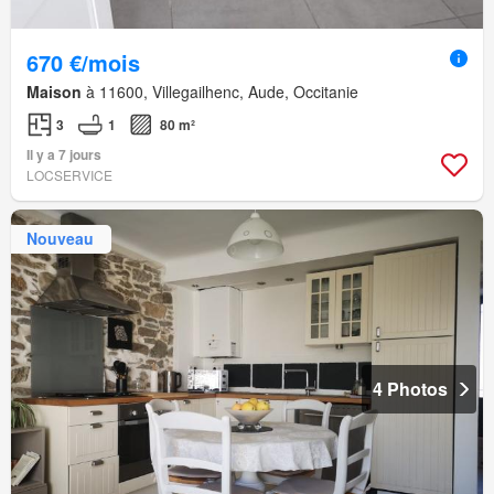
670 €/mois
Maison
à 11600, Villegailhenc, Aude, Occitanie
3
1
80 m²
Il y a 7 jours
LOCSERVICE
Nouveau
4 Photos