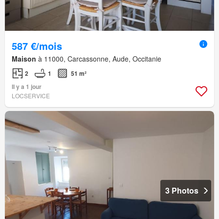
587 €/mois
Maison
à 11000, Carcassonne, Aude, Occitanie
2
1
51 m²
Il y a 1 jour
LOCSERVICE
3 Photos