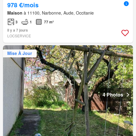
978 €/mois
Maison
à 11100, Narbonne, Aude, Occitanie
3
1
77 m²
Il y a 7 jours
LOCSERVICE
Mise À Jour
4 Photos