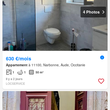
4 Photos
630 €/mois
Appartement
à 11100, Narbonne, Aude, Occitanie
1
1
50 m²
Il y a 2 jours
LOCSERVICE