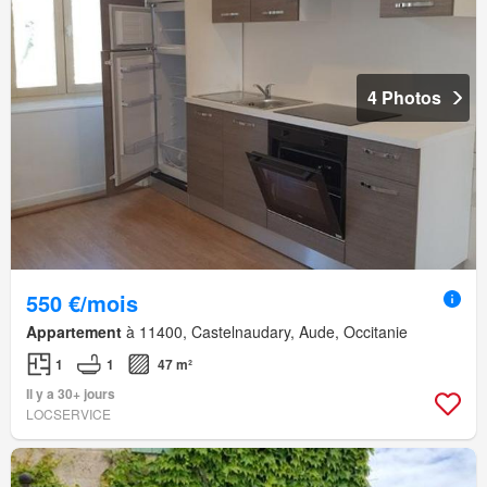
4 Photos
550 €/mois
Appartement
à 11400, Castelnaudary, Aude, Occitanie
1
1
47 m²
Il y a 30+ jours
LOCSERVICE