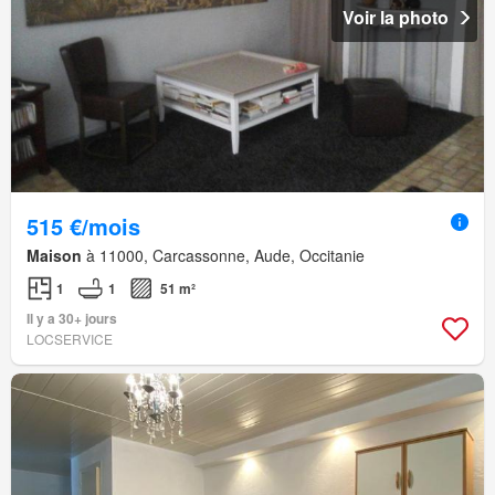
Voir la photo
515 €/mois
Maison
à 11000, Carcassonne, Aude, Occitanie
1
1
51 m²
Il y a 30+ jours
LOCSERVICE