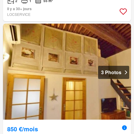
2
1
55 m²
Il y a 30+ jours
LOCSERVICE
3 Photos
850 €/mois