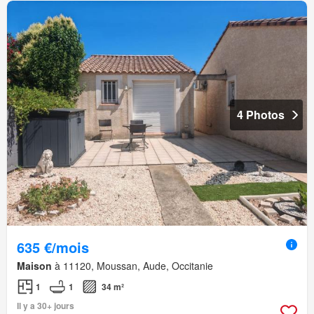
4 Photos
635 €/mois
Maison
à 11120, Moussan, Aude, Occitanie
1
1
34 m²
Il y a 30+ jours