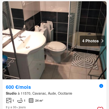
4 Photos
600 €/mois
Studio
à 11570, Cavanac, Aude, Occitanie
1
1
24 m²
Il y a 30+ jours