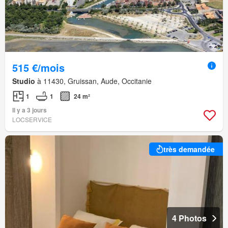
515 €/mois
Studio
à 11430, Gruissan, Aude, Occitanie
1
1
24 m²
Il y a 3 jours
LOCSERVICE
très demandée
4 Photos