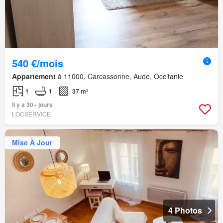
540 €/mois
Appartement
à 11000, Carcassonne, Aude, Occitanie
1
1
37 m²
Il y a 30+ jours
LOCSERVICE
Mise À Jour
4 Photos