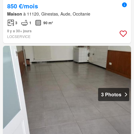
850 €/mois
Maison
à 11120, Ginestas, Aude, Occitanie
3
1
90 m²
Il y a 30+ jours
LOCSERVICE
3 Photos