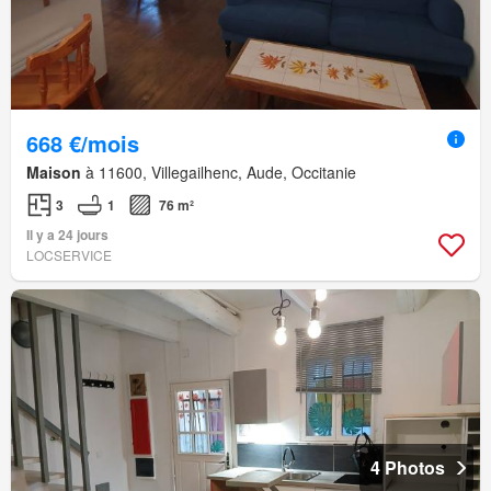
668 €/mois
Maison
à 11600, Villegailhenc, Aude, Occitanie
3
1
76 m²
Il y a 24 jours
LOCSERVICE
4 Photos