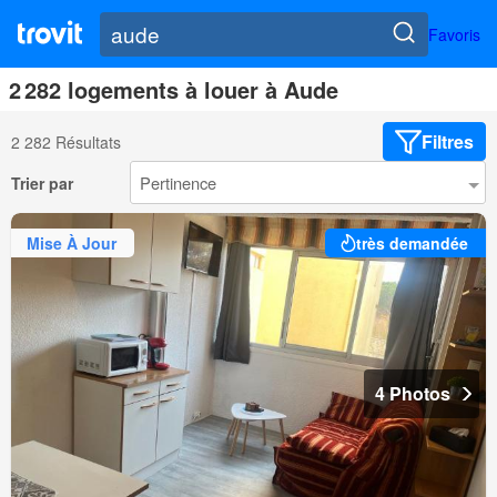
Favoris
2 282 logements à louer à Aude
Filtres
2 282 Résultats
Trier par
Mise À Jour
très demandée
4 Photos