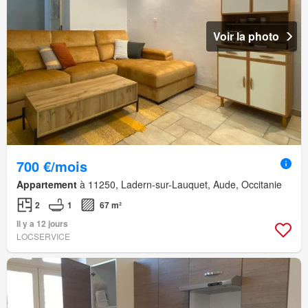
Voir la photo
700 €/mois
Appartement
à 11250, Ladern-sur-Lauquet, Aude, Occitanie
2
1
67 m²
Il y a 12 jours
LOCSERVICE