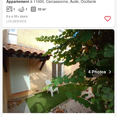
Appartement
à 11000, Carcassonne, Aude, Occitanie
1
1
33 m²
Il y a 30+ jours
LOCSERVICE
4 Photos