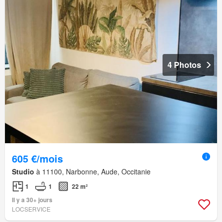
4 Photos
605 €/mois
Studio
à 11100, Narbonne, Aude, Occitanie
1
1
22 m²
Il y a 30+ jours
LOCSERVICE