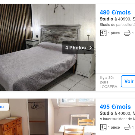
480 €/mois
Studio
à 40990, S
Studio de particulier 
1
pièce
1
4 Photos
Il y a 30+
Voir
jours
LOCSERVICE
495 €/mois
au
Studio
à 40000, M
À louer sur Mont-de-
1
pièce
1