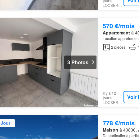
jours
LOCSERVICE
570 €/mois
Appartement
à 40
Location appartemen
2
pièces
3 Photos
Il y a 12
Voir
jours
LOCSERVICE
778 €/mois
 Jour
Maison
à 40800, A
De particulier à parti