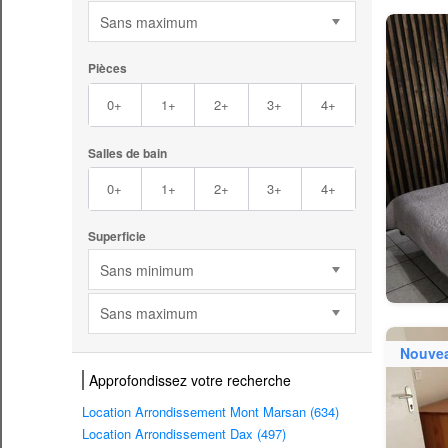
Sans maximum
Pièces
0+
1+
2+
3+
4+
Salles de bain
0+
1+
2+
3+
4+
Superficie
Sans minimum
Sans maximum
Nouve
Approfondissez votre recherche
Location Arrondissement Mont Marsan (634)
Location Arrondissement Dax (497)