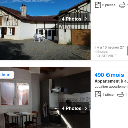
3
pièces
4 Photos
Il y a 15 heures 27
minutes
LOCSERVICE
490 €/mois
 Jour
Appartement
à 40
Location appartemen
1
pièce
1
4 Photos