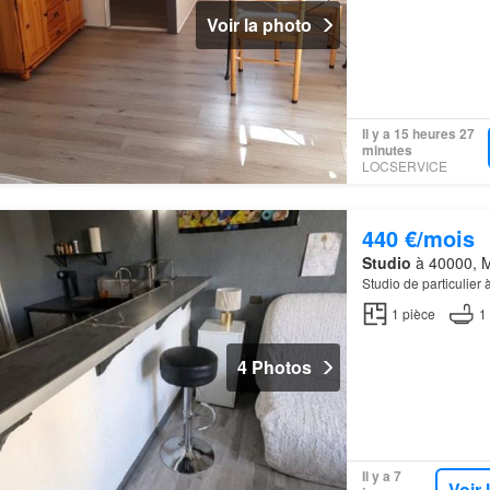
Voir la photo
Il y a 15 heures 27
minutes
LOCSERVICE
440 €/mois
Studio
à 40000, M
Studio de particulier
1
pièce
1
4 Photos
Il y a 7
Voir