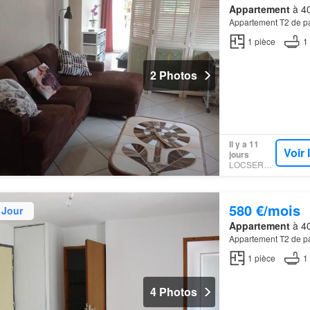
Appartement
à 40
Appartement T2 de par
1
pièce
1
2 Photos
Il y a 11
Voir
jours
LOCSERVICE
580 €/mois
 Jour
Appartement
à 40
Appartement T2 de pa
1
pièce
1
4 Photos