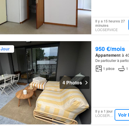
Il y a 15 heures 27
minutes
LOCSERVICE
950 €/mois
 Jour
Appartement
à 40
De particulier à parti
1
pièce
1
4 Photos
Il y a 1 jour
Voir
LOCSERVICE