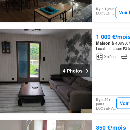
Il y a 1 jour
Voir
LOCSERVICE
1 000 €/moi
Maison
à 40990, S
Location maison F3 à
2
pièces
4 Photos
Il y a 30+
Voir
jours
LOCSERVICE
850 €/mois