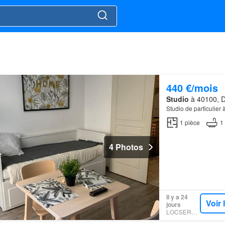
440 €/mois
Studio
à 40100, D
Studio de particulier 
1
pièce
1
4 Photos
Il y a 24
Voir
jours
LOCSERVICE