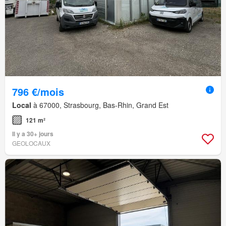
796 €/mois
Local
à 67000, Strasbourg, Bas-Rhin, Grand Est
121 m²
Il y a 30+ jours
GEOLOCAUX