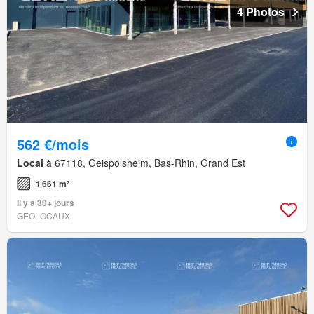
4 Photos
562 €/mois
Local
à 67118, Geispolsheim, Bas-Rhin, Grand Est
1 661 m²
Il y a 30+ jours
GEOLOCAUX