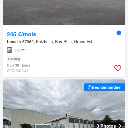
245 €/mois
Local
à 67960, Entzheim, Bas-Rhin, Grand Est
650 m²
Parking
Il y a 30+ jours
GEOLOCAUX
très demandée
3 Photos