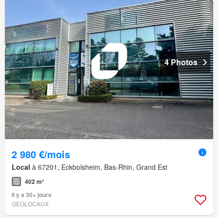
4 Photos
2 980 €/mois
Local
à 67201, Eckbolsheim, Bas-Rhin, Grand Est
402 m²
Il y a 30+ jours
GEOLOCAUX