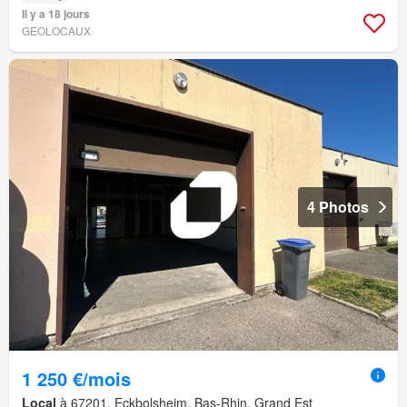
Il y a 18 jours
GEOLOCAUX
4 Photos
1 250 €/mois
Local
à 67201, Eckbolsheim, Bas-Rhin, Grand Est