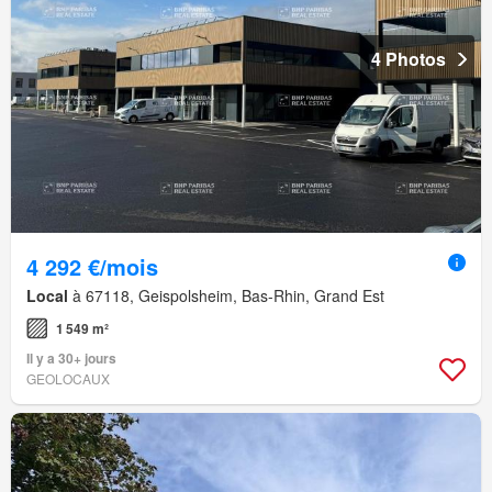
4 Photos
4 292 €/mois
Local
à 67118, Geispolsheim, Bas-Rhin, Grand Est
1 549 m²
Il y a 30+ jours
GEOLOCAUX