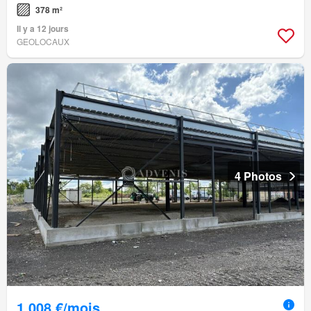
378 m²
Il y a 12 jours
GEOLOCAUX
4 Photos
1 008 €/mois