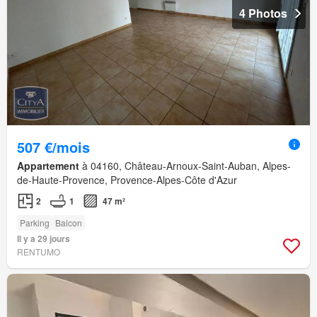
4 Photos
507 €/mois
Appartement
à 04160, Château-Arnoux-Saint-Auban, Alpes-
de-Haute-Provence, Provence-Alpes-Côte d'Azur
2
1
47 m²
Parking
Balcon
Il y a 29 jours
RENTUMO