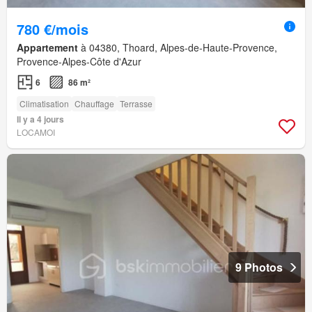
780 €/mois
Appartement
à 04380, Thoard, Alpes-de-Haute-Provence,
Provence-Alpes-Côte d'Azur
6
86 m²
Climatisation
Chauffage
Terrasse
Il y a 4 jours
LOCAMOI
9 Photos