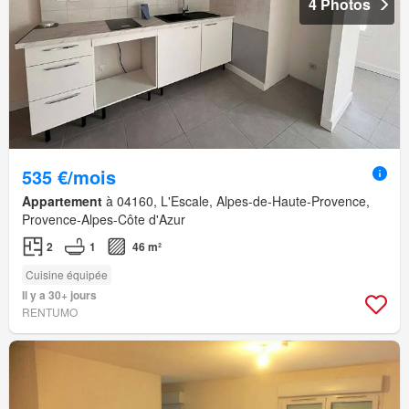
4 Photos
535 €/mois
Appartement
à 04160, L'Escale, Alpes-de-Haute-Provence,
Provence-Alpes-Côte d'Azur
2
1
46 m²
Cuisine équipée
Il y a 30+ jours
RENTUMO