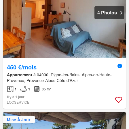
4 Photos
450 €/mois
Appartement
à 04000, Digne-les-Bains, Alpes-de-Haute-
Provence, Provence-Alpes-Côte d'Azur
1
1
35 m²
Il y a 1 jour
LOCSERVICE
Mise À Jour