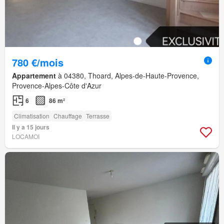
780 €/mois
Appartement
à 04380, Thoard, Alpes-de-Haute-Provence,
Provence-Alpes-Côte d'Azur
6
86 m²
Climatisation
Chauffage
Terrasse
Il y a 15 jours
LOCAMOI