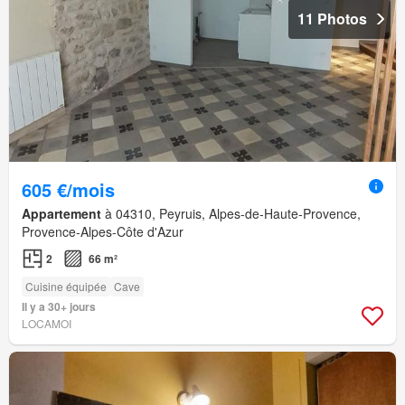
11 Photos
605 €/mois
Appartement
à 04310, Peyruis, Alpes-de-Haute-Provence,
Provence-Alpes-Côte d'Azur
2
66 m²
Cuisine équipée
Cave
Il y a 30+ jours
LOCAMOI