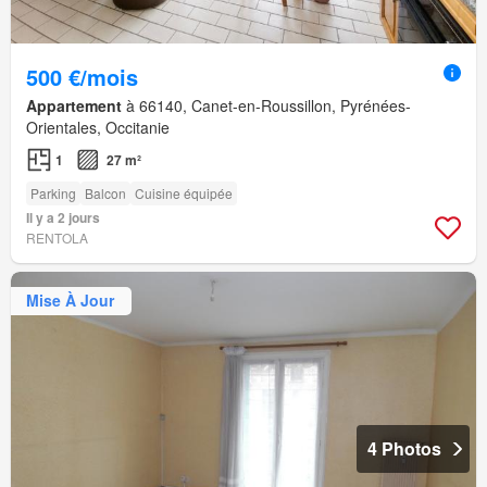
500 €/mois
Appartement
à 66140, Canet-en-Roussillon, Pyrénées-
Orientales, Occitanie
1
27 m²
Parking
Balcon
Cuisine équipée
Il y a 2 jours
RENTOLA
Mise À Jour
4 Photos