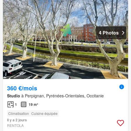
4 Photos
360 €/mois
Studio
à Perpignan, Pyrénées-Orientales, Occitanie
1
19 m²
Climatisation
Cuisine équipée
Il y a 2 jours
RENTOLA