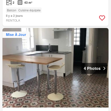
2
43 m²
Balcon
Cuisine équipée
Il y a 2 jours
RENTOLA
Mise À Jour
4 Photos