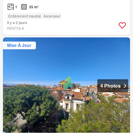
1
35 m²
Entièrement meublé
Ascenseur
Il y a 2 jours
RENTOLA
Mise À Jour
4 Photos