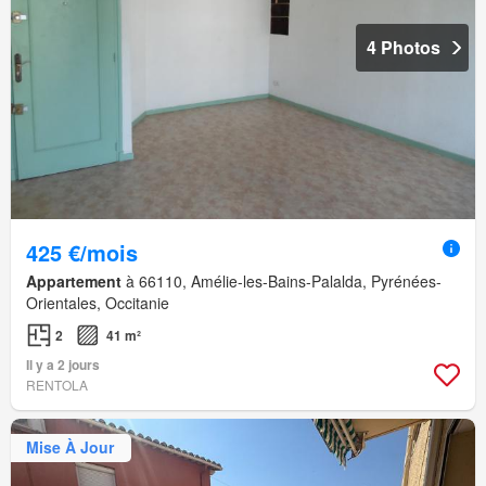
4 Photos
425 €/mois
Appartement
à 66110, Amélie-les-Bains-Palalda, Pyrénées-
Orientales, Occitanie
2
41 m²
Il y a 2 jours
RENTOLA
Mise À Jour