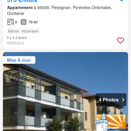
Appartement
à 66000, Perpignan, Pyrénées-Orientales,
Occitanie
3
70 m²
Balcon
Ascenseur
Il y a 2 jours
RENTOLA
Mise À Jour
4 Photos