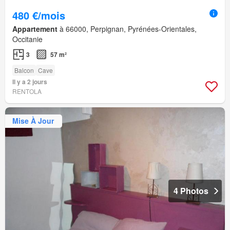
480 €/mois
Appartement
à 66000, Perpignan, Pyrénées-Orientales,
Occitanie
3
57 m²
Balcon
Cave
Il y a 2 jours
RENTOLA
Mise À Jour
4 Photos