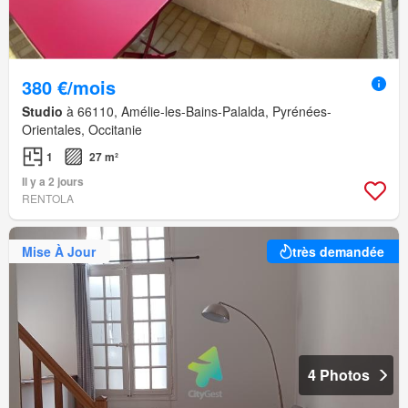
380 €/mois
Studio
à 66110, Amélie-les-Bains-Palalda, Pyrénées-
Orientales, Occitanie
1
27 m²
Il y a 2 jours
RENTOLA
Mise À Jour
très demandée
4 Photos