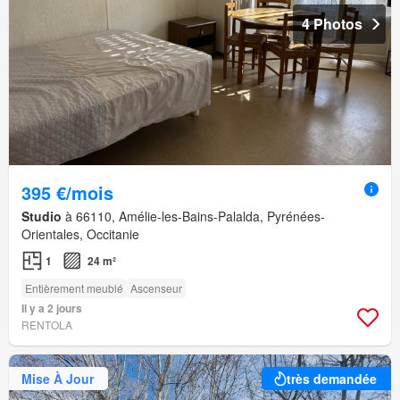
4 Photos
395 €/mois
Studio
à 66110, Amélie-les-Bains-Palalda, Pyrénées-
Orientales, Occitanie
1
24 m²
Entièrement meublé
Ascenseur
Il y a 2 jours
RENTOLA
Mise À Jour
très demandée