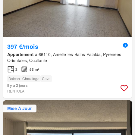
397 €/mois
Appartement
à 66110, Amélie-les-Bains-Palalda, Pyrénées-
Orientales, Occitanie
2
53 m²
Balcon
Chauffage
Cave
Il y a 2 jours
RENTOLA
Mise À Jour