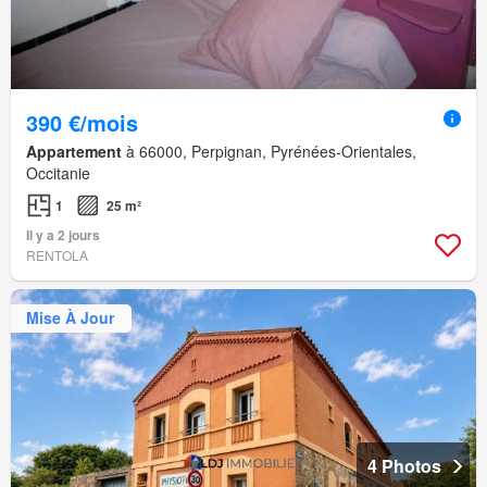
390 €/mois
Appartement
à 66000, Perpignan, Pyrénées-Orientales,
Occitanie
1
25 m²
Il y a 2 jours
RENTOLA
Mise À Jour
4 Photos