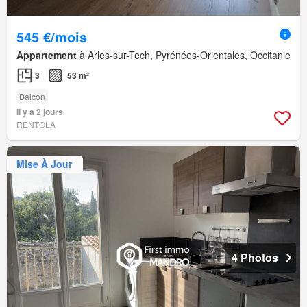
545 €/mois
Appartement
à Arles-sur-Tech, Pyrénées-Orientales, Occitanie
3
53 m²
Balcon
Il y a 2 jours
RENTOLA
Mise À Jour
4 Photos