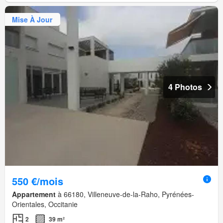
Mise À Jour
4 Photos
550 €/mois
Appartement
à 66180, Villeneuve-de-la-Raho, Pyrénées-
Orientales, Occitanie
2
39 m²