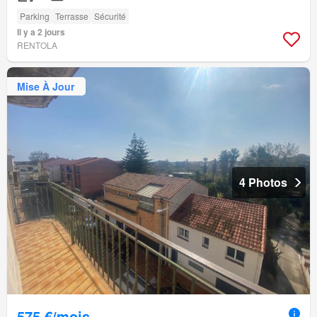
Parking
Terrasse
Sécurité
Il y a 2 jours
RENTOLA
Mise À Jour
4 Photos
575 €/mois