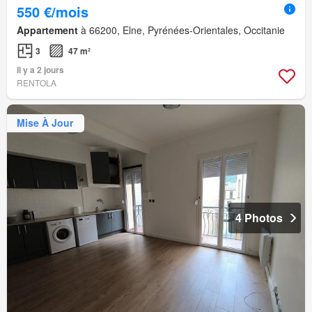
550 €/mois
Appartement
à 66200, Elne, Pyrénées-Orientales, Occitanie
3
47 m²
Il y a 2 jours
RENTOLA
Mise À Jour
4 Photos