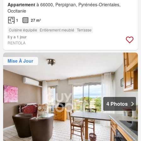
Appartement
à 66000, Perpignan, Pyrénées-Orientales,
Occitanie
1
27 m²
Cuisine équipée
Entièrement meublé
Terrasse
Il y a 1 jour
RENTOLA
Mise À Jour
4 Photos