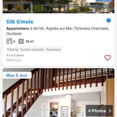
536 €/mois
Appartement
à 66700, Argelès-sur-Mer, Pyrénées-Orientales,
Occitanie
2
38 m²
Parking
Cuisine équipée
Ascenseur
Il y a 2 jours
RENTOLA
Mise À Jour
4 Photos