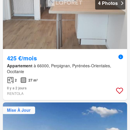
4 Photos
425 €/mois
Appartement
à 66000, Perpignan, Pyrénées-Orientales,
Occitanie
2
27 m²
Il y a 2 jours
RENTOLA
Mise À Jour