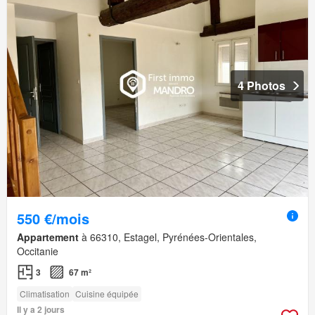
4 Photos
550 €/mois
Appartement
à 66310, Estagel, Pyrénées-Orientales,
Occitanie
3
67 m²
Climatisation
Cuisine équipée
Il y a 2 jours