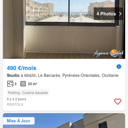
4 Photos
490 €/mois
Studio
à 66420, Le Barcarès, Pyrénées-Orientales, Occitanie
2
25 m²
Parking
Cuisine équipée
Il y a 2 jours
RENTOLA
Mise À Jour