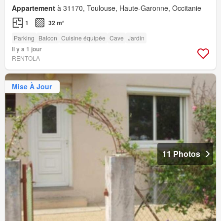
Appartement
à 31170, Toulouse, Haute-Garonne, Occitanie
1
32 m²
Parking
Balcon
Cuisine équipée
Cave
Jardin
Il y a 1 jour
RENTOLA
Mise À Jour
11 Photos