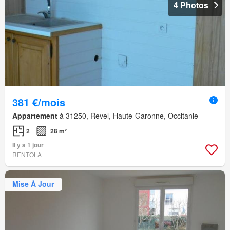
4 Photos
381 €/mois
Appartement
à 31250, Revel, Haute-Garonne, Occitanie
2
28 m²
Il y a 1 jour
RENTOLA
Mise À Jour