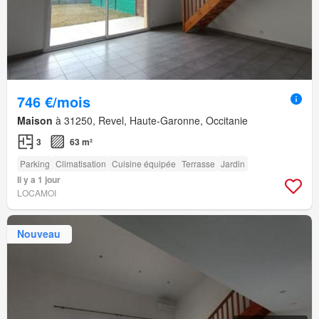
746 €/mois
Maison
à 31250, Revel, Haute-Garonne, Occitanie
3
63 m²
Parking
Climatisation
Cuisine équipée
Terrasse
Jardin
Il y a 1 jour
LOCAMOI
Nouveau