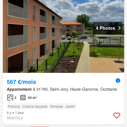
4 Photos
567 €/mois
Appartement
à 31790, Saint-Jory, Haute-Garonne, Occitanie
2
44 m²
Parking
Cuisine équipée
Terrasse
Jardin
Il y a 1 jour
RENTOLA