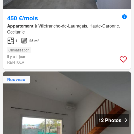
450 €/mois
Appartement
à Villefranche-de-Lauragais, Haute-Garonne,
Occitanie
1
25 m²
Climatisation
Il y a 1 jour
RENTOLA
Nouveau
12 Photos