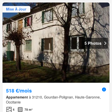
Mise À Jour
5 Photos
518 €/mois
Appartement
à 31210, Gourdan-Polignan, Haute-Garonne,
Occitanie
4
78 m²