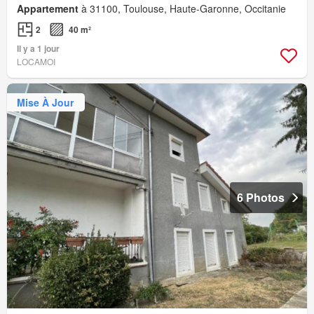
Appartement
à 31100, Toulouse, Haute-Garonne, Occitanie
2
40 m²
Il y a 1 jour
LOCAMOI
Mise À Jour
6 Photos