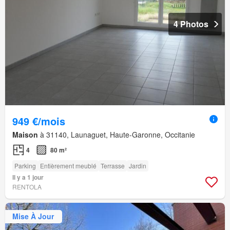
4 Photos
949 €/mois
Maison
à 31140, Launaguet, Haute-Garonne, Occitanie
4
80 m²
Parking
Entièrement meublé
Terrasse
Jardin
Il y a 1 jour
RENTOLA
Mise À Jour