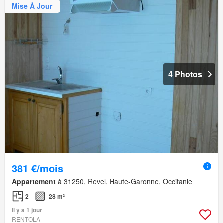
Mise À Jour
4 Photos
381 €/mois
Appartement
à 31250, Revel, Haute-Garonne, Occitanie
2
28 m²
Il y a 1 jour
RENTOLA