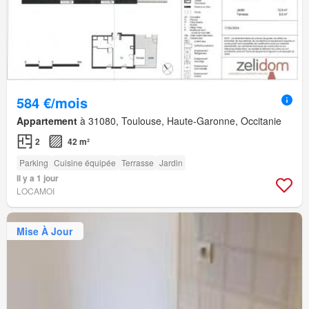
584 €/mois
Appartement
à 31080, Toulouse, Haute-Garonne, Occitanie
2
42 m²
Parking
Cuisine équipée
Terrasse
Jardin
Il y a 1 jour
LOCAMOI
Mise À Jour