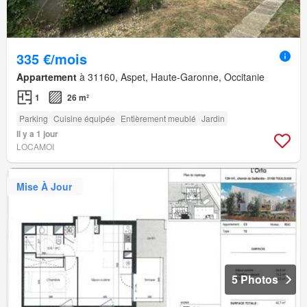
335 €/mois
Appartement
à 31160, Aspet, Haute-Garonne, Occitanie
1
26 m²
Parking
Cuisine équipée
Entièrement meublé
Jardin
Il y a 1 jour
LOCAMOI
Mise À Jour
5 Photos