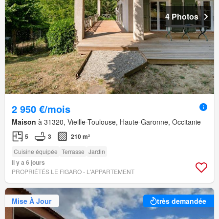
4 Photos
2 950 €/mois
Maison
à 31320, Vieille-Toulouse, Haute-Garonne, Occitanie
5
3
210 m²
Cuisine équipée
Terrasse
Jardin
Il y a 6 jours
PROPRIÉTÉS LE FIGARO - L'APPARTEMENT
Mise À Jour
très demandée