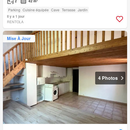
2
42 m²
Parking
Cuisine équipée
Cave
Terrasse
Jardin
Il y a 1 jour
RENTOLA
Mise À Jour
4 Photos