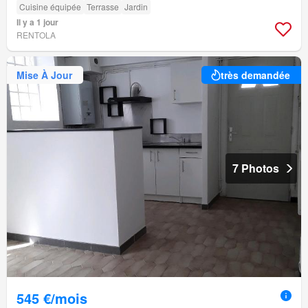
Cuisine équipée
Terrasse
Jardin
Il y a 1 jour
RENTOLA
Mise À Jour
très demandée
7 Photos
545 €/mois