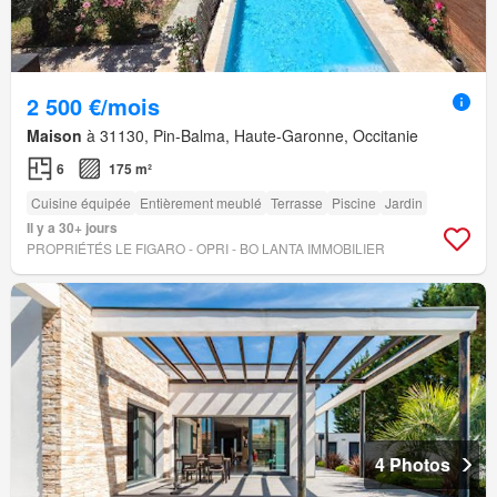
2 500 €/mois
Maison
à 31130, Pin-Balma, Haute-Garonne, Occitanie
6
175 m²
Cuisine équipée
Entièrement meublé
Terrasse
Piscine
Jardin
Il y a 30+ jours
PROPRIÉTÉS LE FIGARO - OPRI - BO LANTA IMMOBILIER
4 Photos