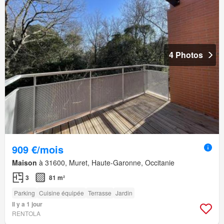
4 Photos
909 €/mois
Maison
à 31600, Muret, Haute-Garonne, Occitanie
3
81 m²
Parking
Cuisine équipée
Terrasse
Jardin
Il y a 1 jour
RENTOLA