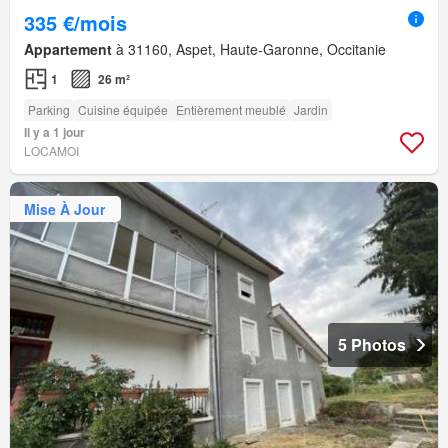
335 €/mois
Appartement
à 31160, Aspet, Haute-Garonne, Occitanie
1
26 m²
Parking
Cuisine équipée
Entièrement meublé
Jardin
Il y a 1 jour
LOCAMOI
Mise À Jour
5 Photos