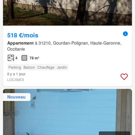
518 €/mois
Appartement
à 31210, Gourdan-Polignan, Haute-Garonne,
Occitanie
4
78 m²
Parking
Balcon
Chauffage
Jardin
Il y a 1 jour
LOCAMOI
Nouveau