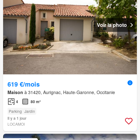
Voir la photo
619 €/mois
Maison
à 31420, Aurignac, Haute-Garonne, Occitanie
4
80 m²
Parking
Jardin
Il y a 1 jour
LOCAMOI