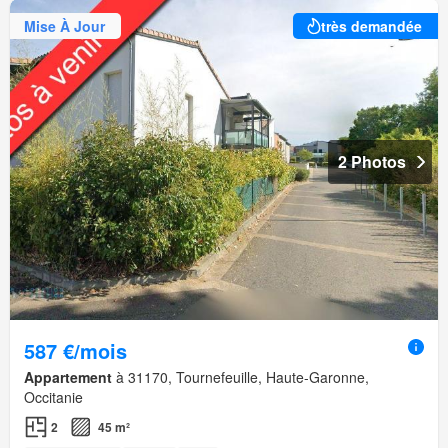
Mise À Jour
très demandée
2 Photos
587 €/mois
Appartement
à 31170, Tournefeuille, Haute-Garonne,
Occitanie
2
45 m²