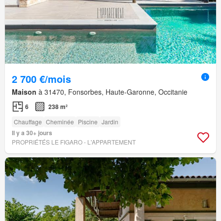
2 700 €/mois
Maison
à 31470, Fonsorbes, Haute-Garonne, Occitanie
6
238 m²
Chauffage
Cheminée
Piscine
Jardin
Il y a 30+ jours
PROPRIÉTÉS LE FIGARO - L'APPARTEMENT