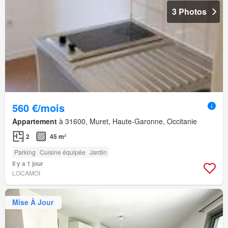
3 Photos
560 €/mois
Appartement
à 31600, Muret, Haute-Garonne, Occitanie
2
45 m²
Parking
Cuisine équipée
Jardin
Il y a 1 jour
LOCAMOI
Mise À Jour