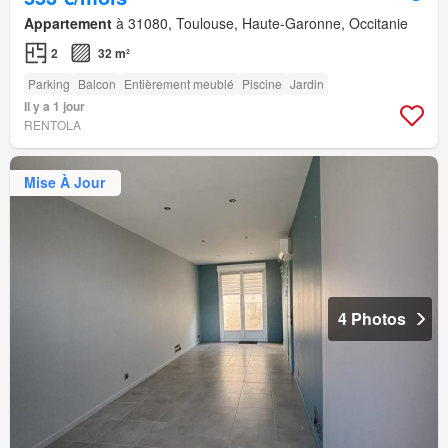
Appartement
à 31080, Toulouse, Haute-Garonne, Occitanie
2
32 m²
Parking
Balcon
Entièrement meublé
Piscine
Jardin
Il y a 1 jour
RENTOLA
Mise À Jour
4 Photos