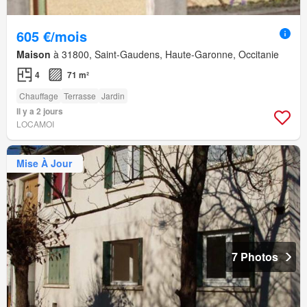
605 €/mois
Maison
à 31800, Saint-Gaudens, Haute-Garonne, Occitanie
4
71 m²
Chauffage
Terrasse
Jardin
Il y a 2 jours
LOCAMOI
Mise À Jour
7 Photos