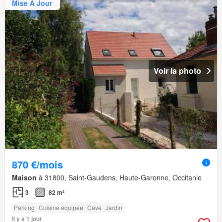
Mise À Jour
Voir la photo
870 €/mois
Maison
à 31800, Saint-Gaudens, Haute-Garonne, Occitanie
3
82 m²
Parking
Cuisine équipée
Cave
Jardin
Il y a 1 jour