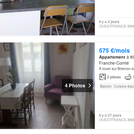
Il y a 2 jours
575 €/mois
Appartement
à 89
Franche-Comté
À louer sur Brienon
2
pièces
4 Photos
Balcon
Cuisine équ
Il y a 27 jours