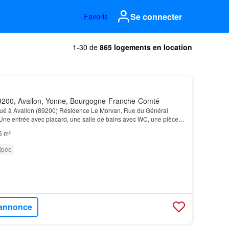
Se connecter
Favoris
1-30 de
865 logements en location
200, Avallon, Yonne, Bourgogne-Franche-Comté
é à Avallon (89200) Résidence Le Morvan, Rue du Général
Une entrée avec placard, une salle de bains avec WC, une pièce
on, une cuisine équipée (plaques de cuisson, ré…
5 m²
ipée
l'annonce