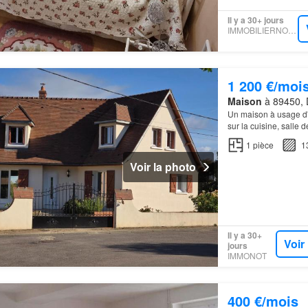
Il y a 30+ jours
IMMOBILIERNOTAIRES
1 200 €/moi
Maison
à 89450, 
Un maison à usage d'
sur la cuisine, sall
1
pièce
1
Voir la photo
Il y a 30+
Voir
jours
IMMONOT
400 €/mois