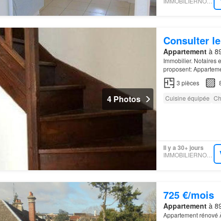
IMMOBILIERNOTAIRES
Consulter le
Appartement
à 8
Immobilier. Notaires 
proposent: Appartem
3
pièces
4 Photos
Cuisine équipée
Ch
Il y a 30+ jours
IMMOBILIERNOTAIRES
725 €/mois
Appartement
à 89
Appartement rénové Ã