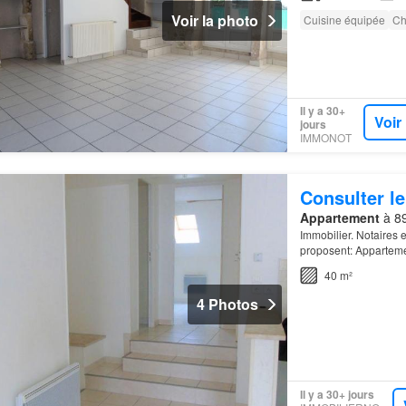
Voir la photo
Cuisine équipée
Ch
Il y a 30+
Voir
jours
IMMONOT
Consulter le
Appartement
à 8
Immobilier. Notaires 
proposent: Appartem
40 m²
4 Photos
Il y a 30+ jours