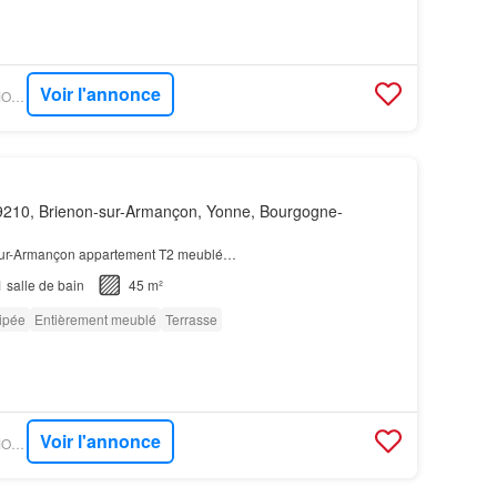
Voir l'annonce
OUESTFRANCE-IMMO - GOBOCOM
210, Brienon-sur-Armançon, Yonne, Bourgogne-
-sur-Armançon appartement T2 meublé…
1
salle de bain
45 m²
ipée
Entièrement meublé
Terrasse
Voir l'annonce
OUESTFRANCE-IMMO - GOBOCOM