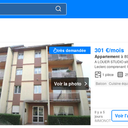
301 €/mois
très demandée
Appartement
à 89
A LOUER STUDIO situ
Leclerc comprenant: 
principale avec balc
1
pièce
2
Voir la photo
Balcon
Cuisine équ
Il y a 5
Voir 
jours
IMMONOT