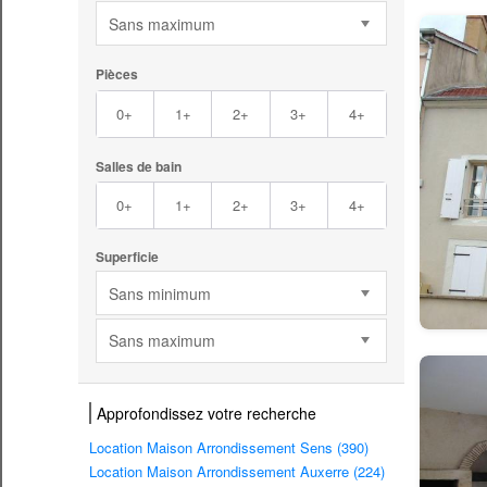
Sans maximum
Pièces
0+
1+
2+
3+
4+
Salles de bain
0+
1+
2+
3+
4+
Superficie
Sans minimum
Sans maximum
Approfondissez votre recherche
Location Maison Arrondissement Sens (390)
Location Maison Arrondissement Auxerre (224)