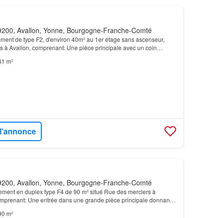
200, Avallon, Yonne, Bourgogne-Franche-Comté
nt de type F2, d'environ 40m² au 1er étage sans ascenseur,
s à Avallon, comprenant: Une pièce principale avec un coin
sservant un wc indépendant, une salle d'eau et…
41 m²
 l'annonce
200, Avallon, Yonne, Bourgogne-Franche-Comté
ent en duplex type F4 de 90 m² situé Rue des merciers à
prenant: Une entrée dans une grande pièce principale donnant
ouverte, un WC, une terrasse…
90 m²