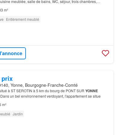
isine meublée, salle de bains, WC, séjour, trois chambres,
ment. Chauffage gaz
83 m²
ve
Entièrement meublé
 l'annonce
 prix
9140, Yonne, Bourgogne-Franche-Comté
situé à ST SEROTIN à 5 km du bourg de PONT SUR
YONNE
 Dans un bel environnement verdoyant, l'appartement se situe
5 m²
meublé
Jardin