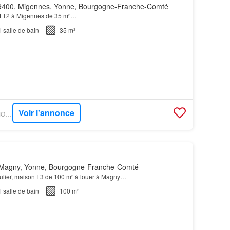
400, Migennes, Yonne, Bourgogne-Franche-Comté
t T2 à Migennes de 35 m²…
1
salle de bain
35 m²
Voir l'annonce
OUESTFRANCE-IMMO - GOBOCOM
Magny, Yonne, Bourgogne-Franche-Comté
iculier, maison F3 de 100 m² à louer à Magny…
1
salle de bain
100 m²