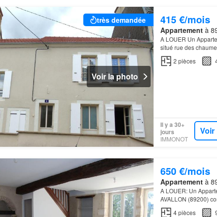
415 €/mois
très demandée
Appartement
à 89
A LOUER Un Apparteme
situé rue des chaume
cuisine, un palier de
2
pièces
Voir la photo
Il y a 30+
Voir
jours
IMMONOT
650 €/mois
Appartement
à 89
A LOUER: Un Appartem
AVALLON (89200) com
sur un coin cuisine 
4
pièces