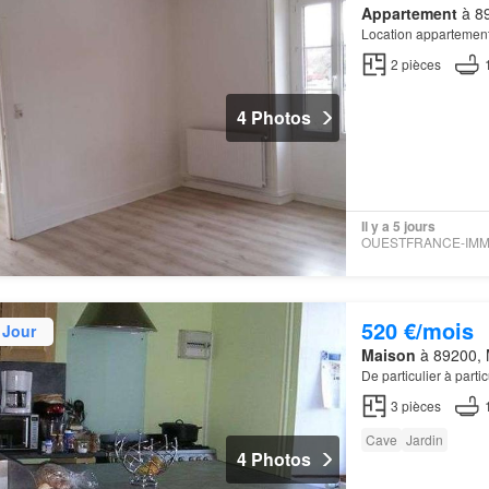
Appartement
à 89
Location appartemen
2
pièces
4 Photos
Il y a 5 jours
520 €/mois
 Jour
Maison
à 89200, 
De particulier à part
3
pièces
Cave
Jardin
4 Photos