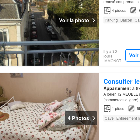
rénové comprenant: cu
rangement et dégage
4
pièces
Voir la photo
Parking
Balcon
Ca
Il y a 30+
Voir
jours
IMMONOT
Consulter le
Appartement
à 8
A louer, T2 MEUBLE 
(commerces et gare),
1
pièce
5
4 Photos
Cave
Entièrement 