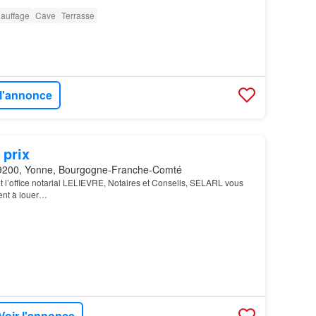
auffage
Cave
Terrasse
 l'annonce
 prix
9200, Yonne, Bourgogne-Franche-Comté
et l’office notarial LELIEVRE, Notaires et Conseils, SELARL vous
ent à louer…
Voir l'annonce